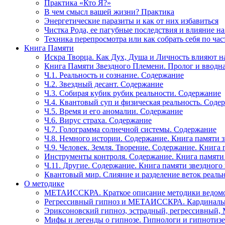
Практика «Кто Я?»
В чем смысл вашей жизни? Практика
Энергетические паразиты и как от них избавиться
Чистка Рода, ее пагубные последствия и влияние н
Техника перепросмотра или как собрать себя по час
Книга Памяти
Искра Творца. Как Дух, Душа и Личность влияют н
Книга Памяти Звездного Племени. Пролог и вводн
Ч.1. Реальность и сознание. Содержание
Ч.2. Звездный десант. Содержание
Ч.3. Собирая кубик рубик реальности. Содержание
Ч.4. Квантовый суп и физическая реальность. Соде
Ч.5. Время и его аномалии. Содержание
Ч.6. Вирус страха. Содержание
Ч.7. Голограмма солнечной системы. Содержание
Ч.8. Немного истории. Содержание. Книга памяти 
Ч.9. Человек. Земля. Творение. Содержание. Книга
Инструменты контроля. Содержание. Книга памяти
Ч.11. Другие. Содержание. Книга памяти звездного
Квантовый мир. Слияние и разделение веток реаль
О методике
МЕТАИССКРА. Краткое описание методики ведом
Регрессивный гипноз и МЕТАИССКРА. Кардинальн
Эриксоновский гипноз, эстрадный, регрессивны
Мифы и легенды о гипнозе. Гипнологи и гипнотиз