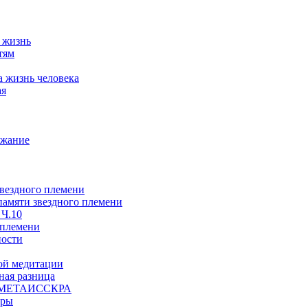
а жизнь
тям
а жизнь человека
ая
ржание
звездного племени
 памяти звездного племени
 Ч.10
 племени
ности
ой медитации
ая разница
й, МЕТАИССКРА
еры