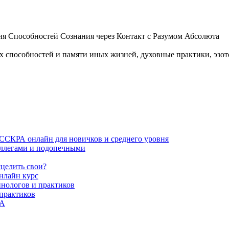
 Способностей Сознания через Контакт с Разумом Абсолюта
пособностей и памяти иных жизней, духовные практики, эзотер
ИССКРА онлайн для новичков и среднего уровня
коллегами и подопечными
сцелить свои?
нлайн курс
пнологов и практиков
 практиков
РА