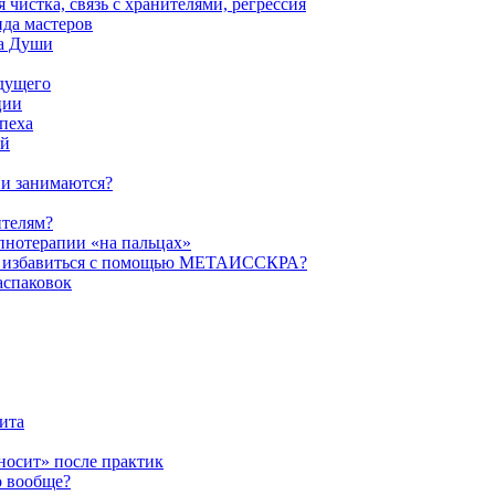
истка, связь с хранителями, регрессия
да мастеров
ва Души
удущего
ции
пеха
ой
ни занимаются?
ителям?
пнотерапии «на пальцах»
их избавиться с помощью МЕТАИССКРА?
аспаковок
ита
ыносит» после практик
о вообще?