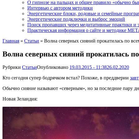
О гипнозе на пальцах и общее правило «обычно бы
Интервью с автором методики
Энергетические блоки, родовые и семейные прогр
Энергетические подключки и выброс эмоций
Поиск пропавших через медитативные практики и 
Практическая информация о сайте и методике М
Главная
»
Статьи
»
Волна северных сияний прокатилась по все
Волна северных сияний прокатилась по
Рубрики
Статьи
Опубликовано
19.03.2015 - 11:38
26.02.2020
Кто сегодня супер бодрячком встал? Похоже, в преддверии
зав
Обычно сияние называют «северным», но за последние пару дн
Новая Зеландия: