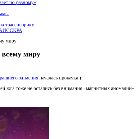
вает по-разному»
аммы
экстрасенсорику
ЕТАИССКРА
му миру
 всему миру
трашнего затмения
началась прокачка )
ей юга тоже не остались без внимания «магнитных аномалий».