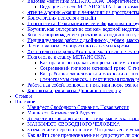
Ведомая медитация МЕТАИССКРА. Энергетическая ч
Ведущие сеансов МЕТАИССКРА. Наша коман
Чтение Хроник Акаши и ченнелинг из пространст
Консультация психолога онлайн
Прогностика. Реализация целей и формирование б
Коучинг, как альтернатива сеансам ведомой медита
Бизнес-сопровождение проектов для подлинного ус
Индивидуальная работа с двойником, дублем, маск
Часто задаваемые вопросы по сеансам и курсам
Хранители и их роли. Кто такие хранители и чем о
Подготовка к сеансу МЕТАИССКРА
Как правильно задавать вопросы вашим хран
Современный гипноз и активный транс. О ги
Как работают зависимости и можно ли от н
Стенограммы сеансов. Практическая польза р
Работа над собой, вопросы и практики после сеанса
Контакты и реквизиты. Донейшн по сердцу
Отзывы
Полезное
Манифест Свободного Сознания. Новая версия
Манифест Космической Радости
Энергетическая защита от негатива, магическая защ
МАНИФЕСТ СВОБОДНОГО ЧЕЛОВЕКА
Заземление и перебор энергии. Что делать если «в
Как найти свое предназначение и существует ли он