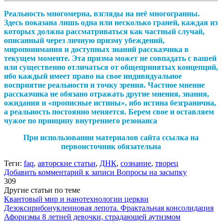
Реальность многомерна, взгляды на неё многогранны.
Здесь показана лишь одна или несколько граней, каждая из
которых должна рассматриваться как частный случай,
описанный через личную призму убеждений,
миропонимания и доступных знаний рассказчика в
текущем моменте. Эта призма может не совпадать с вашей
или существенно отличаться от общепринятых концепций,
ибо каждый имеет право на свое индивидуальное
восприятие реальности и точку зрения. Частное мнение
рассказчика не обязано отражать другие мнения, знания,
ожидания и «прописные истины», ибо истина безгранична,
а реальность постоянно меняется. Берем свое и оставляем
чужое по принципу внутреннего резонанса
При использовании материалов сайта ссылка на
первоисточник обязательна
Теги:
faq
,
авторские статьи
,
ДНК
,
сознание
,
творец
Добавить комментарий
к записи Вопросы на засыпку
309
Другие статьи по теме
Квантовый мир и нанотехнологии церкви
Дезоксирибонуклеиновая лепота. Фрактальная консолидация
Афоризмы 8 летней девочки, страдающей аутизмом