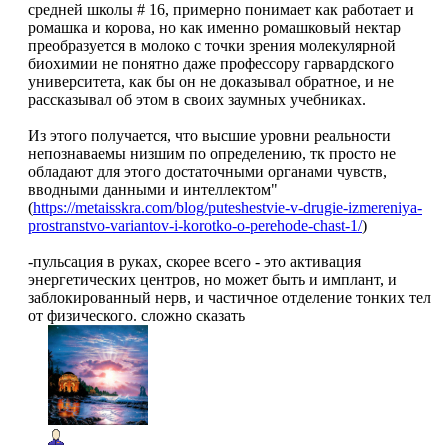
средней школы # 16, примерно понимает как работает и
ромашка и корова, но как именно ромашковый нектар
преобразуется в молоко с точки зрения молекулярной
биохимии не понятно даже профессору гарвардского
университета, как бы он не доказывал обратное, и не
рассказывал об этом в своих заумных учебниках.
Из этого получается, что высшие уровни реальности
непознаваемы низшим по определению, тк просто не
обладают для этого достаточными органами чувств,
вводными данными и интеллектом"
(
https://metaisskra.com/blog/puteshestvie-v-drugie-izmereniya-
prostranstvo-variantov-i-korotko-o-perehode-chast-1/
)
-пульсация в руках, скорее всего - это активация
энергетических центров, но может быть и имплант, и
заблокированный нерв, и частичное отделение тонких тел
от физического. сложно сказать