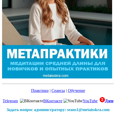
Практики
|
Сеансы
|
Обучение
Telegram
ВКонтакте
YouTube
Дзен
Задать вопрос администратору: seans1@metaisskra.com