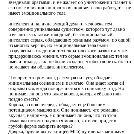
звездными братьями, и не жалеет об уничтожении планет в
его поле влияния. он просто выполняет свою работу, т.к. не
имеет эмоционального тела
интеллект и наличие эмоций делают человека тем
совершенно уникальным существом, которого тут давно
изучают. есть также холодный, безэмоциональный
интеллект серых, обладающих роидным разумом. по одной
из многих версий, их эмоциональные тела были
разрушены в следствие технократического развития. я же
придерживаюсь мнения, что серые эмоциональных тел не
имели никогда, т.к. не были созданы, чтобы творить. но это
не мешает им обладать интеллектом.
"Говорят, что ромашка, растущая на лугу, обладает
минимальным сознанием и памятью. Она знает когда ей
открываться, когда поворачиваться к солнышку и тд. Но
понимает ли она что такое корова, которая её рано или
поздно съесть?
Корова, в свою очередь, обладает еще большим
потенциалом мышления. Она понимает, что ромашка
вкусная, например. Но понимает ли она, что из этой
ромашки потом получится молоко, которое придет в
грубой форме забирать доярка?
Доярка, будучи выпускницей МГУ, ну или как минимум