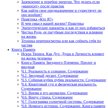
Заземление и перебор энергии. Что делать если
«выносит» после практик
Как найти свое предназначение и существует ли
оно вообще?
Практика «Кто Я?»
В чем смысл вашей жизни? Практика
Энергетические паразиты и как от них избавиться
Чистка Рода, ее пагубные последствия и влияние
на жизнь
Техника перепросмотра или как собрать себя по
частям
Книга Памяти
Искра Творца. Как Дух, Душа и Личность влияют
на жизнь человека
Книга Памяти Звездного Племени. Пролог и
вводная
Ч.1. Реальность и сознание. Содержание
Ч.2. Звездный десант. Содержание
Ч.3. Собирая кубик рубик реальности. Содержание
Ч.4. Квантовый суп и физическая реальность.
Содержание
Ч.5. Время и его аномалии. Содержание
Ч.6. Вирус страха. Содержание
Ч.7. Голограмма солнечной системы. Содержание
Ч.8. Немного истории. Содержание. Книга памяти