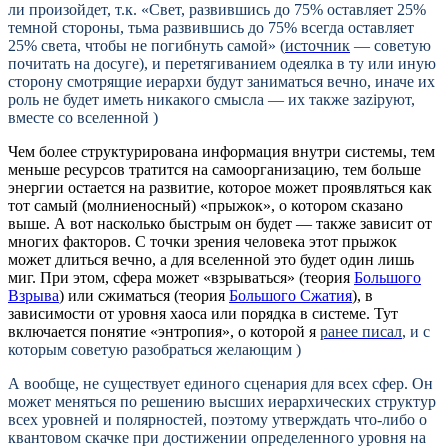
ли произойдет, т.к. «Свет, развившись до 75% оставляет 25%
темной стороны, тьма развившись до 75% всегда оставляет
25% света, чтобы не погибнуть самой» (
источник
— советую
почитать на досуге), и перетягиванием одеялка в ту или иную
сторону смотрящие иерархи будут заниматься вечно, иначе их
роль не будет иметь никакого смысла — их также заzipуют,
вместе со вселенной )
Чем более структурирована информация внутри системы, тем
меньше ресурсов тратится на самоорганизацию, тем больше
энергии остается на развитие, которое может проявляться как
тот самый (молниеносный) «прыжок», о котором сказано
выше. А вот насколько быстрым он будет — также зависит от
многих факторов. С точки зрения человека этот прыжок
может длиться вечно, а для вселенной это будет один лишь
миг. При этом, сфера может «взрываться» (теория
Большого
Взрыва
) или сжиматься (теория
Большого Сжатия
), в
зависимости от уровня хаоса или порядка в системе. Тут
включается понятие «энтропия», о которой я
ранее писал
, и с
которым советую разобраться желающим )
А вообще, не существует единого сценария для всех сфер. Он
может меняться по решению высших иерархических структур
всех уровней и полярностей, поэтому утверждать что-либо о
квантовом скачке при достижении определенного уровня на