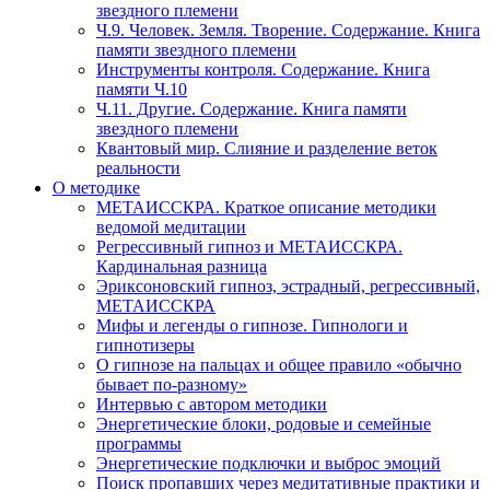
звездного племени
Ч.9. Человек. Земля. Творение. Содержание. Книга
памяти звездного племени
Инструменты контроля. Содержание. Книга
памяти Ч.10
Ч.11. Другие. Содержание. Книга памяти
звездного племени
Квантовый мир. Слияние и разделение веток
реальности
О методике
МЕТАИССКРА. Краткое описание методики
ведомой медитации
Регрессивный гипноз и МЕТАИССКРА.
Кардинальная разница
Эриксоновский гипноз, эстрадный, регрессивный,
МЕТАИССКРА
Мифы и легенды о гипнозе. Гипнологи и
гипнотизеры
О гипнозе на пальцах и общее правило «обычно
бывает по-разному»
Интервью с автором методики
Энергетические блоки, родовые и семейные
программы
Энергетические подключки и выброс эмоций
Поиск пропавших через медитативные практики и