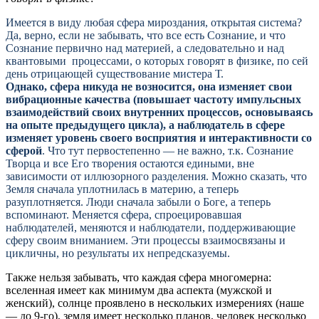
Имеется в виду любая сфера мироздания, открытая система?
Да, верно, если не забывать, что все есть Сознание, и что
Сознание первично над материей, а следовательно и над
квантовыми процессами, о которых говорят в физике, по сей
день отрицающей существование мистера Т.
Однако, сфера никуда не возносится, она изменяет свои
вибрационные качества (повышает частоту импульсных
взаимодействий своих внутренних процессов, основываясь
на опыте предыдущего цикла),
а наблюдатель в сфере
изменяет уровень своего восприятия и интерактивности со
сферой
. Что тут первостепенно — не важно, т.к. Сознание
Творца и все Его творения остаются едиными, вне
зависимости от иллюзорного разделения. Можно сказать, что
Земля сначала уплотнилась в материю, а теперь
разуплотняется. Люди сначала забыли о Боге, а теперь
вспоминают. Меняется сфера, спроецировавшая
наблюдателей, меняются и наблюдатели, поддерживающие
сферу своим вниманием. Эти процессы взаимосвязаны и
цикличны, но результаты их непредсказуемы.
Также нельзя забывать, что каждая сфера многомерна:
вселенная имеет как минимум два аспекта (мужской и
женский), солнце проявлено в нескольких измерениях (наше
— до 9-го), земля имеет несколько планов, человек несколько