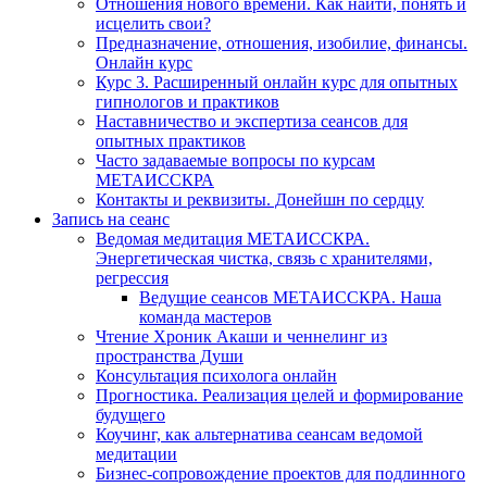
Отношения нового времени. Как найти, понять и
исцелить свои?
Предназначение, отношения, изобилие, финансы.
Онлайн курс
Курс 3. Расширенный онлайн курс для опытных
гипнологов и практиков
Наставничество и экспертиза сеансов для
опытных практиков
Часто задаваемые вопросы по курсам
МЕТАИССКРА
Контакты и реквизиты. Донейшн по сердцу
Запись на сеанс
Ведомая медитация МЕТАИССКРА.
Энергетическая чистка, связь с хранителями,
регрессия
Ведущие сеансов МЕТАИССКРА. Наша
команда мастеров
Чтение Хроник Акаши и ченнелинг из
пространства Души
Консультация психолога онлайн
Прогностика. Реализация целей и формирование
будущего
Коучинг, как альтернатива сеансам ведомой
медитации
Бизнес-сопровождение проектов для подлинного