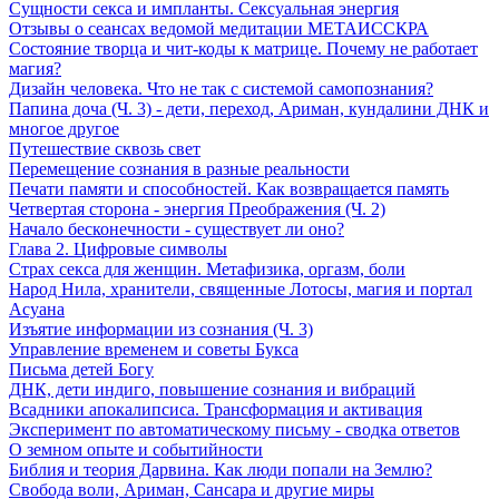
Сущности секса и импланты. Сексуальная энергия
Отзывы о сеансах ведомой медитации МЕТАИССКРА
Состояние творца и чит-коды к матрице. Почему не работает
магия?
Дизайн человека. Что не так с системой самопознания?
Папина доча (Ч. 3) - дети, переход, Ариман, кундалини ДНК и
многое другое
Путешествие сквозь свет
Перемещение сознания в разные реальности
Печати памяти и способностей. Как возвращается память
Четвертая сторона - энергия Преображения (Ч. 2)
Начало бесконечности - существует ли оно?
Глава 2. Цифровые символы
Страх секса для женщин. Метафизика, оргазм, боли
Народ Нила, хранители, священные Лотосы, магия и портал
Асуана
Изъятие информации из сознания (Ч. 3)
Управление временем и советы Букса
Письма детей Богу
ДНК, дети индиго, повышение сознания и вибраций
Всадники апокалипсиса. Трансформация и активация
Эксперимент по автоматическому письму - сводка ответов
О земном опыте и событийности
Библия и теория Дарвина. Как люди попали на Землю?
Свобода воли, Ариман, Сансара и другие миры