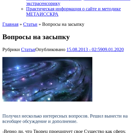
экстрасенсорику
Практическая информация о сайте и методике
МЕТАИССКРА
Главная
»
Статьи
»
Вопросы на засыпку
Вопросы на засыпку
Рубрики
Статьи
Опубликовано
15.08.2013 - 02:59
09.01.2020
Получил несколько интересных вопросов. Решил вынести на
всеобщее обсуждение и дополнение.
-Верно ли, что Творец проецирует свое Существо как сферу,