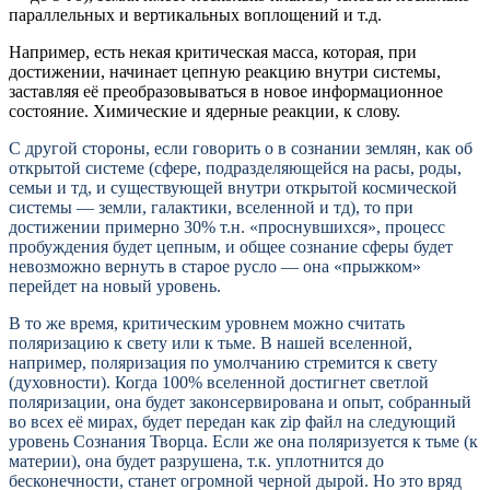
параллельных и вертикальных воплощений и т.д.
Например, есть некая критическая масса, которая, при
достижении, начинает цепную реакцию внутри системы,
заставляя её преобразовываться в новое информационное
состояние. Химические и ядерные реакции, к слову.
С другой стороны, если говорить о в сознании землян, как об
открытой системе (сфере, подразделяющейся на расы, роды,
семьи и тд, и существующей внутри открытой космической
системы — земли, галактики, вселенной и тд), то при
достижении примерно 30% т.н. «проснувшихся», процесс
пробуждения будет цепным, и общее сознание сферы будет
невозможно вернуть в старое русло — она «прыжком»
перейдет на новый уровень.
В то же время, критическим уровнем можно считать
поляризацию к свету или к тьме. В нашей вселенной,
например, поляризация по умолчанию стремится к свету
(духовности). Когда 100% вселенной достигнет светлой
поляризации, она будет законсервирована и опыт, собранный
во всех её мирах, будет передан как zip файл на следующий
уровень Сознания Творца. Если же она поляризуется к тьме (к
материи), она будет разрушена, т.к. уплотнится до
бесконечности, станет огромной черной дырой. Но это вряд