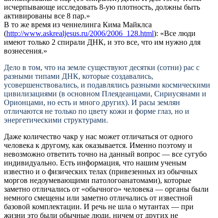
исчерпывающе исследовать 8-ую плотность, должны быть
активированы все 8 пар.»
В то же время из ченнелинга Кима Майклса
(
http://www.askrealjesus.ru/2006/2006_128.h
tml
): «Все люди
имеют только 2 спирали ДНК, и это все, что им нужно для
вознесения.»
Дело в том, что на земле существуют десятки (сотни) рас с
разными типами ДНК, которые создавались,
усовершенствовались, и подавлялись разными космическими
цивилизациями (в основном Плеядеанцами, Сириусянами и
Орионцами, но есть и много других). И расы землян
отличаются не только по цвету кожи и форме глаз, но
и
энергетическими структурами
.
Даже количество чакр у нас может отличаться от одного
человека к другому, как оказывается. Именно поэтому и
невозможно ответить точно на данный вопрос — все сугубо
индивидуально. Есть информация, что нашим ученым
известно и о физических телах (привезенных из обычных
моргов недоумевающими патологоанатомами), которые
заметно отличались от «обычного» человека — органы были
немного смещены или заметно отличались от известной
базовой комплектации. И речь не шла о мутантах — при
жизни это были обычные люди, ничем от других не