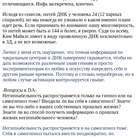
отличающиеся. Инфа засекречена, конечно.
Исходя из сеансов, нитей ДНК у человека 24 (12 парных
спиралей), но мы никогда не узнавали о каком именно плане
идет речь. Если принимать во внимание нашу многомерность,
то нитей может быть и 144 и более, я уверен. Судя по всему,
Ким Майклс имеет в виду проявленную ДНК исключительно
в 3Д, а не все возможные.
Лично у меня есть ощущение, что точная информация по
чакральным центрам и ДНК намеренно скрывается, чтобы не
дать возможности различным злым гениям и просто
экспериментаторам из любви к искусству навредить себе и
другим раньше времени. Поэтому и столько неразберихи, но в
любом случае активация контролируется свыше.
-Вопросы к DA:
Негипнабельность распространяется только на гипноз или на
самогипноз тоже? Вводили ли вы себя в самогипноз? Знаете
ли вы что-либо о ваших собственных прошлых жизнях?
Знаете ли во способ получить информацию о прошлых
жизнях негипнабельного человека?
Негипнабельность распространяется и на самогипноз тоже.
Себя в самогипноз пытался ввести неоднократно, но