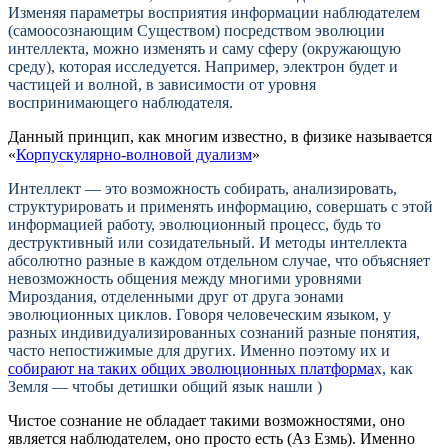
Изменяя параметры восприятия информации наблюдателем
(самоосознающим Существом)
посредством эволюции
интеллекта
, можно изменять и саму сферу (
окружающую
среду
), которая исследуется. Например, электрон будет и
частицей и волной, в зависимости от уровня
воспринимающего
наблюдателя.
Данный принцип, как многим известно, в физике называется
«
Корпускулярно-волновой дуализм
»
Интеллект — это возможность собирать, анализировать,
структурировать и применять информацию, совершать с этой
информацией работу, эволюционный процесс, будь то
деструктивный или созидательный. И методы интеллекта
абсолютно разные в каждом отдельном случае, что объясняет
невозможность общения между многими уровнями
Мироздания, отделенными друг от друга эонами
эволюционных циклов. Говоря человеческим языком, у
разных индивидуализированных сознаний разные понятия,
часто непостижимые для других. Именно поэтому их и
собирают на таких общих эволюционных платформа
х, как
Земля — чтобы детишки общий язык нашли )
Чистое сознание не обладает такими возможностями, оно
является наблюдателем, оно просто есть (Аз Езмь). Именно