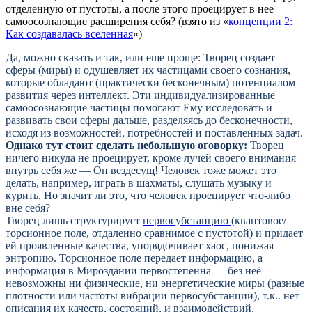
отделенную от пустоты, а после этого проецирует в нее
самоосознающие расширения себя? (взято из «
концепции 2:
Как создавалась вселенная
«)
Да, можно сказать и так, или
еще проще: Творец создает
сферы (миры) и одушевляет их частицами своего сознания,
которые обладают (практически бесконечным) потенциалом
развития через интеллект. Эти индивидуализированные
самоосознающие частицы помогают Ему исследовать и
развивать свои сферы дальше, разделяясь до бесконечности,
исходя из возможностей, потребностей и поставленных задач.
Однако тут стоит сделать небольшую оговорку:
Творец
ничего никуда не проецирует, кроме лучей своего внимания
внутрь себя же — Он вездесущ! Человек тоже может это
делать, например, играть в шахматы, слушать музыку и
курить. Но значит ли это, что человек проецирует что-либо
вне себя?
Творец лишь структурирует
первосубстанцию
(квантовое/
торсионное поле, отдаленно сравнимое с пустотой) и придает
ей проявленные качества, упорядочивает хаос, понижая
энтропию
. Торсионное поле передает информацию, а
информация в Мироздании первостепенна — без неё
невозможны ни физические, ни энергетические миры (разные
плотности или частоты вибрации первосубстанции), т.к.. нет
описания их качеств,
состояний, и
взаимодействий.