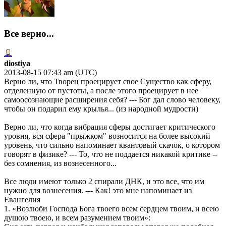
Все верно...
diostiya
2013-08-15 07:43 am (UTC)
Верно ли, что Творец проецирует свое Существо как сферу,
отделенную от пустоты, а после этого проецирует в нее
самоосознающие расширения себя? --- Бог дал слово человеку,
чтобы он подарил ему крылья... (из народной мудрости)
Верно ли, что когда вибрация сферы достигает критического
уровня, вся сфера "прыжком" возносится на более высокий
уровень, что сильно напоминает квантовый скачок, о котором
говорят в физике? --- То, что не поддается никакой критике --
без сомнения, из вознесенного...
Все люди имеют только 2 спирали ДНК, и это все, что им
нужно для вознесения. --- Как! это мне напоминает из
Евангелия
1. «Возлюби Господа Бога твоего всем сердцем твоим, и всею
душою твоею, и всем разумением твоим»: