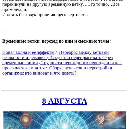
перекинули на другую временную ветку…Это точно…Все
промолчали.
И опять был звук пролетающего вертолета.
Временные ветки, переход по ним и смежные темы:
Новая волна и её эффекты
/
Переброс между ветками
реальности и дежавю
/
Искусство перепрыгивать через
временные линии
/
Трудности переходного периода или как
просыпается эмпатия
/
Сборка аспектов и перестройки
организма: кто виноват и что делать?
8 АВГУСТА