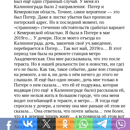
Был ещё один странный случай. У меня из
Калининграда было 2 направления: Питер и
Кемеровсеая область. Точнее, самое вероятное — это
был Питер. Даже в листке убытия был прописан
питерский адрес. Но в последний момент, по
«странному» стечению обстоятельств сработал вариант
с Кемеровской областью. Я была в Питере в мае
2019го… У дочери. После моего отъезда из
Калининграда, дочь, закончив своё уч.заведение,
перебирается в Питер… Так вот май, 2019го… В этот
период там была на ремонте станция метро
Академическая. Она мне рассказывала, что это после
теракта. Но в нашей реальности (не в новостях, ни где)
его не было. Как так, такое событие, даже вон станция
на ремонте, а ни я, ни дочь о нём ничего до этого не
слышали. И ещё был один нюанс, дочь мне только в
Питере о нем сказала… что ей её подружка, которая
видящая (это ещё в Калининграде было) рассказала ей,
что мне нельзя жить в большом городе, что она меня
видит погибающей в теракте, в метро… Я тогда ещё
спросила у дочери, а почему она мне раньше об этом не
сказала… Она ответила, что почти забыла… тем более,
что я в деревне теперь живу… а вспомнила об этом вот
только в этот момент, когда мы проезжали эту станцию
Академическая (на ремонте)… и то, только потому, что