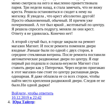
мимо смотрела на него и мысленно приветствовала
парня. Три недели назад, я стала замечать, что не вижу
креста. Решила остановиться и сходит к нему на
могилку. Я увидела , что крест абсолютно другой!
Просто обыкновенный, обычный. И причем уже
почерневший. А тот был яркий , желтоватый по центру.
Я решила спросить подругу, меняли ли они крест.
Ответу я не удивилась. Конечно нет!
А второй случай был, в городе закрыли на ремонт
магазин Магнит. И после ремонта поменяли двери
входные .Раньше были по одной с двух сторон, в
середине стеклянная витрина. После ремонта поставили
автоматические раздвижные двери по центру. Я еще
первый раз подошла и сказала-неужели Магнит стал
ставить двери как у Пятерочки. Через неделю приезжаю
в этот магазин-там стоят по центру распашная дверь
одинарная. Я даже облазила ее со всех сторон, чтобы
найти место крепления раздвижной двери. Следов ее не
было.Ни одной дырки!
Войдите, чтобы ответить
10.12.2019 в 22:42
Юра Тайгер
: