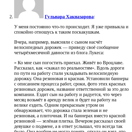
Гульнара Хакназарова
:
У меня постоянно что-то происходит. Я уже привыкла и
спокойно отношусь к таким поскакушкам.
Вчера, например, выясняли с сыном насчёт
велосипедных дорожек — приведу своё сообщение
четырёхмесячной давности из блога Лукеса:
» Ко мне сын погостить приехал. Живёт во Вроцлаве.
Рассказал, как «скакал по реальностям». Вдоль дороги
по пути на работу стали укладывать велосипедную
дорожку. Она резиновая и красная. Установили баннеры
с описанием процесса работ, сроки, фото этих красных
резиновых дорожек, название ответственной за это дело
компании. Ездит сын на работу и радуется, что через
месяц возьмёт в аренду велик и будет на работу на
велике ездить. Одним прекрасным утром он
обнаруживает, что дорожка стала зеленая и не
резиновая, а плиточная. И на баннерах вместо красной
резиновой — зелёная плитка. Вечером рассказал своей
девушке о подмене, а в ответ услышал, что всегда так
было. Она вообще не могла понять, откуда он взял, что