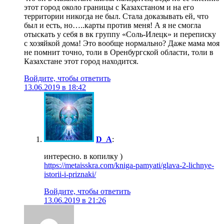
этот город около границы с Казахстаном и на его
территории никогда не был. Стала доказывать ей, что
был и есть, но…..карты против меня! А я не смогла
отыскать у себя в вк группу «Соль-Илецк» и переписку
с хозяйкой дома! Это вообще нормально? Даже мама моя
не помнит точно, толи в Оренбургской области, толи в
Казахстане этот город находится.
Войдите, чтобы ответить
13.06.2019 в 18:42
D_A
:
интересно. в копилку )
https://metaisskra.com/kniga-pamyati/glava-2-lichnye-
istorii-i-priznaki/
Войдите, чтобы ответить
13.06.2019 в 21:26