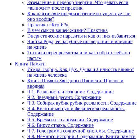
Заземление и перебор энергии. Что делать если
«выносит» после практик
Как найти свое предназначение и существует ли
оно вообще?
Практика «Кто Я?»
В чем смысл вашей жизни? Практика
Энергетические паразиты и как от них избавиться
Чистка Рода, ее пагубные последствия и влияние
на жизнь
Техника перепросмотра или как собрать себя по
частям
Книга Памяти
Искра Творца. Как Дух, Душа и Личность влияют
на жизнь человека
Книга Памяти Звездного Племени. Пролог и
вводная
Ч.1. Реальность и сознание. Содержание
Ч.2. Звездный десант. Содержание
Ч.3. Собирая кубик рубик реальности. Содержание
Ч.4. Квантовый суп и физическая реальность.
Содержание
Ч.5. Время и его аномалии. Содержание
Ч.6. Вирус страха. Содержание
Ч.7. Голограмма солнечной системы. Содержание
Ч.8. Немного истории. Содержание. Книга памяти