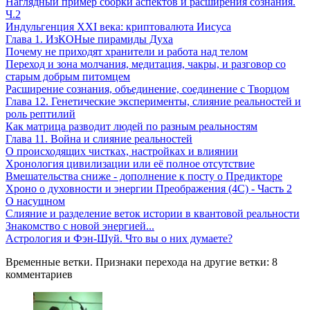
Наглядный пример сборки аспектов и расширения сознания.
Ч.2
Индульгенция XXI века: криптовалюта Иисуса
Глава 1. ИзКОНые пирамиды Духа
Почему не приходят хранители и работа над телом
Переход и зона молчания, медитация, чакры, и разговор со
старым добрым питомцем
Расширение сознания, объединение, соединение с Творцом
Глава 12. Генетические эксперименты, слияние реальностей и
роль рептилий
Как матрица разводит людей по разным реальностям
Глава 11. Война и слияние реальностей
О происходящих чистках, настройках и влиянии
Хронология цивилизации или её полное отсутствие
Вмешательства сниже - дополнение к посту о Предикторе
Хроно о духовности и энергии Преображения (4С) - Часть 2
О насущном
Слияние и разделение веток истории в квантовой реальности
Знакомство с новой энергией...
Астрология и Фэн-Шуй. Что вы о них думаете?
Временные ветки. Признаки перехода на другие ветки: 8
комментариев