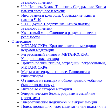
звездного племени
Ч.9. Человек. Земля. Творение. Содержание. Книга
памяти звездного племени
Инструменты контроля. Содержание. Книга
памяти Ч.10
Ч.11. Другие. Содержание. Книга памяти
звездного племени
Квантовый мир. Слияние и разделение веток
реальности
О методике
МЕТАИССКРА. Краткое описание методики
ведомой медитации
Регрессивный гипноз и МЕТАИССКРА.
Кардинальная разница
Эриксоновский гипноз, эстрадный, регрессивный,
МЕТАИССКРА
Мифы и легенды о гипнозе. Гипнологи и
гипнотизеры
О гипнозе на пальцах и общее правило «обычно
бывает по-разному»
Интервью с автором методики
Энергетические блоки, родовые и семейные
программы
Энергетические подключки и выброс эмоций
Поиск пропавших через медитативные практики и