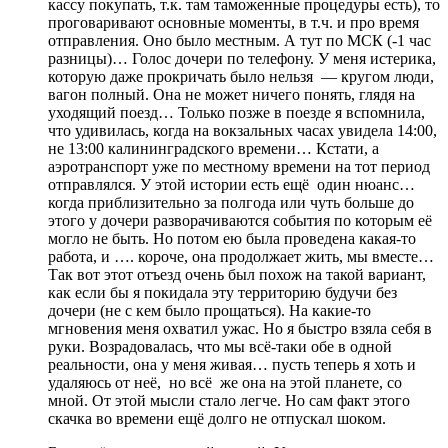
кассу покупать, т.к. там таможенные процедуры есть), то
проговаривают основные моменты, в т.ч. и про время
отправления. Оно было местным. А тут по МСК (-1 час
разницы)… Голос дочери по телефону. У меня истерика,
которую даже прокричать было нельзя — кругом люди,
вагон полный. Она не может ничего понять, глядя на
уходящий поезд… Только позже в поезде я вспомнила,
что удивилась, когда на вокзальных часах увидела 14:00,
не 13:00 калининградского времени… Кстати, а
аэротранспорт уже по местному времени на тот период
отправлялся. У этой истории есть ещё один нюанс…
когда приблизительно за полгода или чуть больше до
этого у дочери разворачиваются события по которым её
могло не быть. Но потом ею была проведена какая-то
работа, и …. короче, она продолжает жить, мы вместе…
Так вот этот отъезд очень был похож на такой вариант,
как если бы я покидала эту территорию будучи без
дочери (не с кем было прощаться). На какие-то
мгновения меня охватил ужас. Но я быстро взяла себя в
руки. Возрадовалась, что мы всё-таки обе в одной
реальности, она у меня живая… пусть теперь я хоть и
удаляюсь от неё, но всё же она на этой планете, со
мной. От этой мысли стало легче. Но сам факт этого
скачка во времени ещё долго не отпускал шоком.