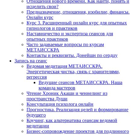
Отношения нового времени. Как найти, понять и
исцелить свои?
Предназначение, отношения, изобилие, финансы.
Онлайн курс
Курс 3. Расширенный онлайн курс для опытных
гипнологов и практиков
Наставничество и экспертиза сеансов для
опытных практиков
Часто задаваемые вопросы по курсам
МЕТАИССКРА
Контакты и реквизиты. Донейшн по сердцу
Запись на сеанс
Ведомая медитация МЕТАИССКРА.
Энергетическая чистка, связь с хранителями,
регрессия
Ведущие сеансов МЕТАИССКРА. Наша
команда мастеров
Чтение Хроник Акаши и ченнелинг из
пространства Души
Консультация психолога онлайн
Прогностика. Реализация целей и формирование
будущего
Коучинг, как альтернатива сеансам ведомой
медитации
Бизнес-сопровождение проектов для подлинного