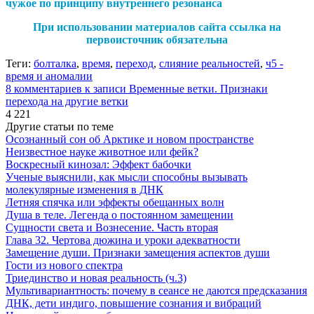
чужое по принципу внутреннего резонанса
При использовании материалов сайта ссылка на
первоисточник обязательна
Теги:
болталка
,
время
,
переход
,
слияние реальностей
,
ч5 -
время и аномалии
8 комментариев
к записи Временные ветки. Признаки
перехода на другие ветки
4 221
Другие статьи по теме
Осознанный сон об Арктике и новом пространстве
Неизвестное науке животное или фейк?
Воскресный кинозал: Эффект бабочки
Ученые выяснили, как мысли способны вызывать
молекулярные изменения в ДНК
Летняя спячка или эффекты обещанных волн
Душа в теле. Легенда о постоянном замещении
Сущности света и Вознесение. Часть вторая
Глава 32. Чертова дюжина и уроки адекватности
Замещение души. Признаки замещения аспектов души
Гости из нового спектра
Триединство и новая реальность (ч.3)
Мультивариантность: почему в сеансе не даются предсказания
ДНК, дети индиго, повышение сознания и вибраций