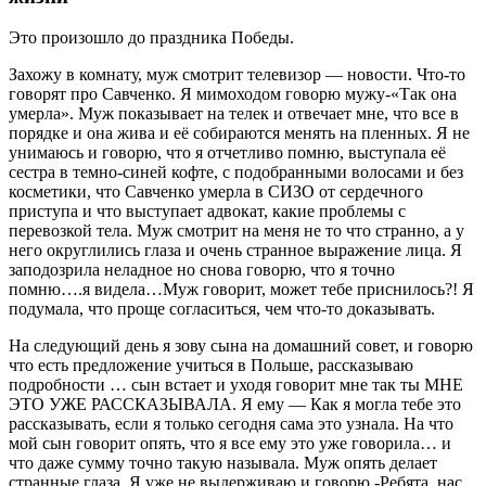
Это произошло до праздника Победы.
Захожу в комнату, муж смотрит телевизор — новости. Что-то
говорят про Савченко. Я мимоходом говорю мужу-«Так она
умерла». Муж показывает на телек и отвечает мне, что все в
порядке и она жива и её собираются менять на пленных. Я не
унимаюсь и говорю, что я отчетливо помню, выступала её
сестра в темно-синей кофте, с подобранными волосами и без
косметики, что Савченко умерла в СИЗО от сердечного
приступа и что выступает адвокат, какие проблемы с
перевозкой тела. Муж смотрит на меня не то что странно, а у
него округлились глаза и очень странное выражение лица. Я
заподозрила неладное но снова говорю, что я точно
помню….я видела…Муж говорит, может тебе приснилось?! Я
подумала, что проще согласиться, чем что-то доказывать.
На следующий день я зову сына на домашний совет, и говорю
что есть предложение учиться в Польше, рассказываю
подробности … сын встает и уходя говорит мне так ты МНЕ
ЭТО УЖЕ РАССКАЗЫВАЛА. Я ему — Как я могла тебе это
рассказывать, если я только сегодня сама это узнала. На что
мой сын говорит опять, что я все ему это уже говорила… и
что даже сумму точно такую называла. Муж опять делает
странные глаза. Я уже не выдерживаю и говорю -Ребята, нас