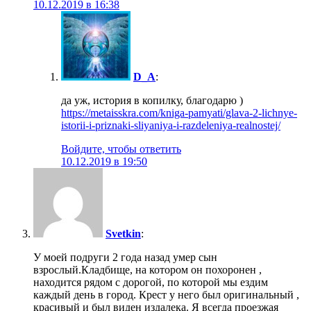
10.12.2019 в 16:38
D_A
:
да уж, история в копилку, благодарю )
https://metaisskra.com/kniga-pamyati/glava-2-lichnye-
istorii-i-priznaki-sliyaniya-i-razdeleniya-realnostej/
Войдите, чтобы ответить
10.12.2019 в 19:50
Svetkin
:
У моей подруги 2 года назад умер сын
взрослый.Кладбище, на котором он похоронен ,
находится рядом с дорогой, по которой мы ездим
каждый день в город. Крест у него был оригинальный ,
красивый и был виден издалека. Я всегда проезжая