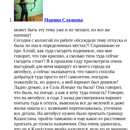
Марина Сладкова
:
может быть эту тему уже и не читают, но все же
напишу!
Сегодня с коллегой по работе обсуждали тему отпуска и
была ли она в определенных местах?! Спрашиваю ее
про Алтай, как туда съездить подешевле, она мне
говорит, что там красиво, а сколько типа туда сейчас
съездить стоит? Я в прошлом году присмотрела очень
выгодный для меня маршрут из моего города на
автобусе, а сейчас оказывается, что такого способа
добраться туда просто нет! самолетом, поездом-
пожалуйста, но дорого, а мой вариант был дешевле!
Ладно думаю, а в Соль Илецке ты была? Она говорит,
что была, на поезде, а как я хочу туда попасть? Говорю,
что на автобусе, я года 3 назад рассматривала вариант
поехать туда в отпуск, выяснила все до мелочей и даже
жилье нашла и с хозяевами переписывалась, уточняла
все детали. На автобусе нужно было проехать границу
Казахстана, пройти таможню и еще какое-то расстояние
проехать до пункта назначения. Она очень удивилась,
что он в Казахстане якобы находится, ведь по ее мнению