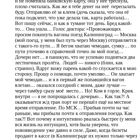
и не поменяла банковскую карту, она у неё треснула,
плохо считалась. Как же я тебе денег на неё пересылать
буду. Отправляю её за клеем (дочь сказала, что она её
пока подклеит, что уже делала так, карта работала)…
Вот пишу сейчас, и как в тумане тот день. Бред какой-
то… Она ушла… Голос диктора: «Провожающих
просим покинуть вагоны поезд Калининград — Москва
(мой поезд, у меня был путь через Москву) отправляется
с такого-то пути… Я бегом хватаю чемодан, сумку… по
пути уточняю в справочной точно ли мой поезд…
Дочери нет… я паникую, что не успеваю подняться два
лестничных пролёта. Людей — никого (блин, как
странно). Вдруг вижу парень какой-то спускается в мою
сторону. Прошу о помощи, почти умоляю… Он хватает
мой чемодан… и я в первый же попавшийся вагон
влетаю… оказался соседний с моим, даже лучше —
через тамбур сразу моё место… Но! Ком в горле. Крик
внутри — я не попрощалась с дочерью… Как так?! А
оказывается ж/д тран порт не перешёл ещё на местное
время отправление. По МСК… Прибыв почти на час
раньше, мы прибыли почти к отправления поезда. Как
так?! Вот почему я интуитивно рвалась быстрее (у меня
вся жизнь на интуиции), хотя была уверена, что
нововведение уже давно в силе. Даже, когда билеты
продают в кассе (в Калининграде их нужно только через