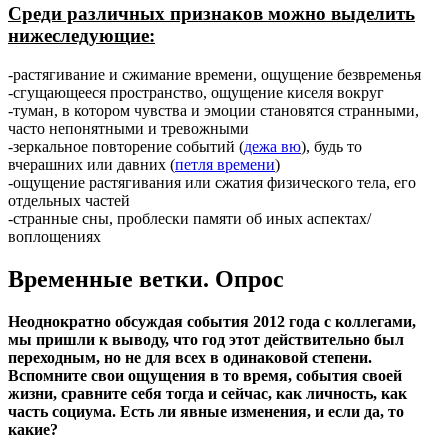
Среди различных признаков можно выделить
нижеследующие:
-растягивание и сжимание времени, ощущение безвременья
-сгущающееся пространство, ощущение киселя вокруг
-туман, в котором чувства и эмоции становятся странными,
часто непонятными и тревожными
-зеркальное повторение событий (
дежа вю
), будь то
вчерашних или давних (
петля времени
)
-ощущение растягивания или сжатия физического тела, его
отдельных частей
-странные сны, проблески памяти об иных аспектах/
воплощениях
Временные ветки. Опрос
Неоднократно обсуждая события 2012 года с коллегами,
мы пришли к выводу, что год этот действительно был
переходным, но не для всех в одинаковой степени.
Вспомните свои ощущения в то время, события своей
жизни, сравните себя тогда и сейчас, как личность, как
часть социума. Есть ли явные изменения, и если да, то
какие?