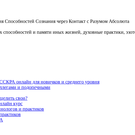
 Способностей Сознания через Контакт с Разумом Абсолюта
пособностей и памяти иных жизней, духовные практики, эзотер
ИССКРА онлайн для новичков и среднего уровня
коллегами и подопечными
сцелить свои?
нлайн курс
пнологов и практиков
 практиков
РА