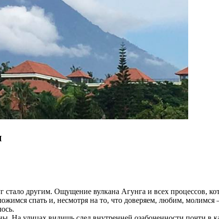
ы
уг стало другим. Ощущение вулкана Агунга и всех процессов, ко
имся спать и, несмотря на то, что доверяем, любим, молимся – 
ось.
ны. На улицах видишь след внутренней озабоченности почти в к