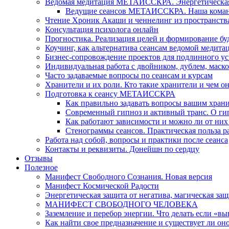
Ведомая медитация МЕТАИССКРА. Энергетическая ч
Ведущие сеансов МЕТАИССКРА. Наша коман
Чтение Хроник Акаши и ченнелинг из пространст
Консультация психолога онлайн
Прогностика. Реализация целей и формирование б
Коучинг, как альтернатива сеансам ведомой медита
Бизнес-сопровождение проектов для подлинного ус
Индивидуальная работа с двойником, дублем, маск
Часто задаваемые вопросы по сеансам и курсам
Хранители и их роли. Кто такие хранители и чем о
Подготовка к сеансу МЕТАИССКРА
Как правильно задавать вопросы вашим хран
Современный гипноз и активный транс. О ги
Как работают зависимости и можно ли от н
Стенограммы сеансов. Практическая польза р
Работа над собой, вопросы и практики после сеанса
Контакты и реквизиты. Донейшн по сердцу
Отзывы
Полезное
Манифест Свободного Сознания. Новая версия
Манифест Космической Радости
Энергетическая защита от негатива, магическая защ
МАНИФЕСТ СВОБОДНОГО ЧЕЛОВЕКА
Заземление и перебор энергии. Что делать если «в
Как найти свое предназначение и существует ли он