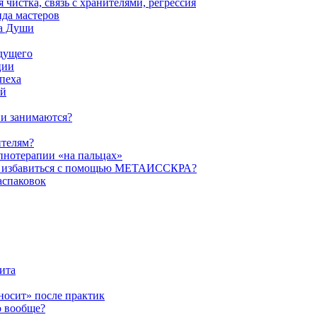
истка, связь с хранителями, регрессия
да мастеров
ва Души
удущего
ции
пеха
ой
ни занимаются?
ителям?
пнотерапии «на пальцах»
их избавиться с помощью МЕТАИССКРА?
аспаковок
ита
ыносит» после практик
о вообще?