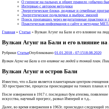
О гипнозе на пальцах и общее правило «обычно бы
Интервью с автором методики
Энергетические блоки, родовые и семейные прогр
Энергетические подключки и выброс эмоций
Поиск пропавших через медитативные практики и 
Практическая информация о сайте и методике М
Главная
»
Статьи
»
Вулкан Агунг на Бали и его влияние на люд
Вулкан Агунг на Бали и его влияние на
Рубрики
Статьи
Опубликовано
01.01.2018 - 07:15
18.08.2020
Вулкан Агунг на Бали и его влияние на людей и тонкий план. Пи
Вулкан Агунг и остров Бали
Известно, что о.Бали является планетарным центром очищения 
3D пространстве, процессы происходящие на тонких планах и 
После извержения в 1917 г. последовал бум атеизма, появлени
искусства, научный прогресс, развал Империй и т.д..
Далее, во время извержения в 1963г. происходил следующий э