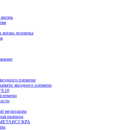
а жизнь
тям
а жизнь человека
ая
ржание
звездного племени
 памяти звездного племени
 Ч.10
 племени
ности
ой медитации
ая разница
й, МЕТАИССКРА
еры