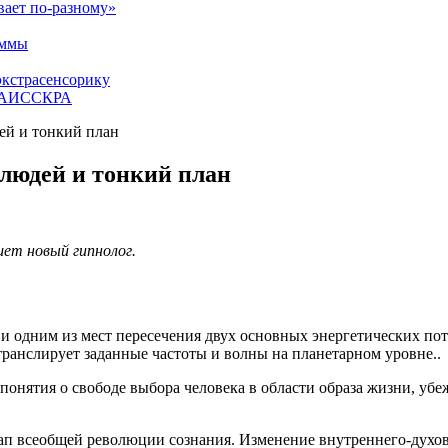
вает по-разному»
аммы
экстрасенсорику
ЕТАИССКРА
ей и тонкий план
 людей и тонкий план
шет новый гипнолог.
и одним из мест пересечения двух основных энергетических пот
транслирует заданные частоты и волны на планетарном уровне..
е понятия о свободе выбора человека в области образа жизни, у
тап всеобщей революции сознания. Изменение внутреннего-духов