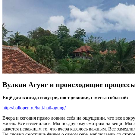
Вулкан Агунг и происходящие процесс
Ещё для взгляда изнутри, пост девочки, с места событий:
http://baliopen.ru/hati-hati-agung/
Вчера и сегодня прямо ловила себя на ощущении, что все вокр
жизнь. Все изменилось. Мы по-другому смотрим на вещи. Мы лож
кажется неважным то, что вчера казалось важным. Все замедлил
Ты словно смотришь фильм о самом себе, наблюдаешь со сторо