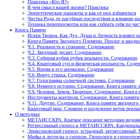
Практика «Кто Я?»
В чем смысл вашей жизни? Практика
Энергетические паразиты и как от них избавиться
Чистка Рода, ее пагубные последствия и влияние н
Техника перепросмотра или как собрать себя по час
Книга Памяти
Искра Творца. Как Дух, Душа и Личность влияют н
Книга Памяти Звездного Племени. Пролог и вводн
Ч.1. Реальность и сознание. Содержание
Ч.2. Звездный десант. Содержание
Ч.3. Собирая кубик рубик реальности. Содержание
Ч.4. Квантовый суп и физическая реальность. Соде
Ч.5. Время и его аномалии. Содержание
Ч.6. Вирус страха. Содержание
Ч.7. Голограмма солнечной системы. Содержание
Ч.8. Немного истории. Содержание. Книга памяти 
Ч.9. Человек. Земля. Творение. Содержание. Книга
Инструменты контроля. Содержание. Книга памяти
Ч.11. Другие. Содержание. Книга памяти звездного
Квантовый мир. Слияние и разделение веток реаль
О методике
МЕТАИССКРА. Краткое описание методики ведом
Регрессивный гипноз и МЕТАИССКРА. Кардинальн
Эриксоновский гипноз, эстрадный, регрессивны
Мифы и легенды о гипнозе. Гипнологи и гипнотиз