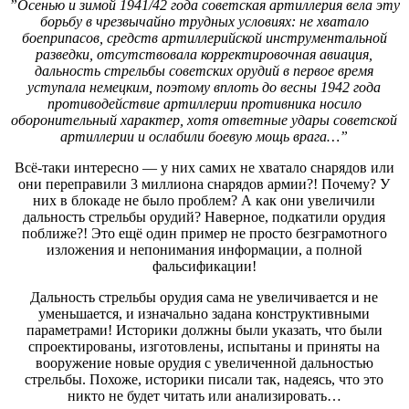
”Осенью и зимой 1941/42 года советская артиллерия вела эту
борьбу в чрезвычайно трудных условиях: не хватало
боеприпасов, средств артиллерийской инструментальной
разведки, отсутствовала корректировочная авиация,
дальность стрельбы советских орудий в первое время
уступала немецким, поэтому вплоть до весны 1942 года
противодействие артиллерии противника носило
оборонительный характер, хотя ответные удары советской
артиллерии и ослабили боевую мощь врага…”
Всё-таки интересно — у них самих не хватало снарядов или
они переправили 3 миллиона снарядов армии?! Почему? У
них в блокаде не было проблем? А как они увеличили
дальность стрельбы орудий? Наверное, подкатили орудия
поближе?! Это ещё один пример не просто безграмотного
изложения и непонимания информации, а полной
фальсификации!
Дальность стрельбы орудия сама не увеличивается и не
уменьшается, и изначально задана конструктивными
параметрами! Историки должны были указать, что были
спроектированы, изготовлены, испытаны и приняты на
вооружение новые орудия с увеличенной дальностью
стрельбы. Похоже, историки писали так, надеясь, что это
никто не будет читать или анализировать…