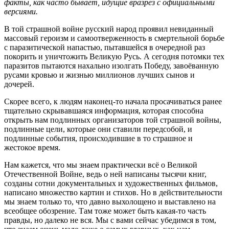
факты, как часто бывает, идущие вразрез с официальными
версиями.
В той страшной войне русский народ проявил невиданный
массовый героизм и самоотверженность в смертельной борьбе
с паразитической напастью, пытавшейся в очередной раз
покорить и уничтожить Великую Русь. А сегодня потомки тех
паразитов пытаются нахально изолгать Победу, завоёванную
русами кровью и жизнью миллионов лучших сынов и
дочерей.
Скорее всего, к людям наконец-то начала просачиваться ранее
тщательно скрывавшаяся информация, которая способна
открыть нам подлинных организаторов той страшной войны,
подлинные цели, которые они ставили передсобой, и
подлинные события, происходившие в то страшное и
жестокое время.
Нам кажется, что мы знаем практически всё о Великой
Отечественной Войне, ведь о ней написаны тысячи книг,
созданы сотни документальных и художественных фильмов,
написано множество картин и стихов. Но в действительности
мы знаем только то, что давно выхолощено и выставлено на
всеобщее обозрение. Там тоже может быть какая-то часть
правды, но далеко не вся. Мы с вами сейчас убедимся в том,