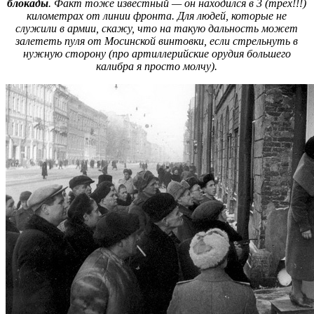
блокады
. Факт тоже известный — он находился в 3 (трёх!!!)
километрах от линии фронта. Для людей, которые не
служили в армии, скажу, что на такую дальность может
залететь пуля от Мосинской винтовки, если стрельнуть в
нужную сторону (про артиллерийские орудия большего
калибра я просто молчу).