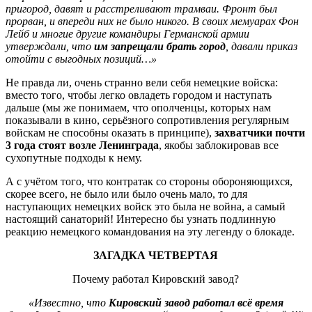
пригород, давят и расстреливают трамваи. Фронт был
прорван, и впереди них не было никого. В своих мемуарах Фон
Лейб и многие другие командиры Германской армии
утверждали, что
им запрещали брать город
, давали приказ
отойти с выгодных позиций…»
Не правда ли, очень странно вели себя немецкие войска:
вместо того, чтобы легко овладеть городом и наступать
дальше (мы же понимаем, что ополченцы, которых нам
показывали в кино, серьёзного сопротивления регулярным
войскам не способны оказать в принципе),
захватчики почти
3 года стоят возле Ленинграда
, якобы заблокировав все
сухопутные подходы к нему.
А с учётом того, что контратак со стороны обороняющихся,
скорее всего, не было или было очень мало, то для
наступающих немецких войск это была не война, а самый
настоящий санаторий! Интересно бы узнать подлинную
реакцию немецкого командования на эту легенду о блокаде.
ЗАГАДКА ЧЕТВЕРТАЯ
Почему работал Кировский завод?
«Известно, что
Кировский завод работал всё время