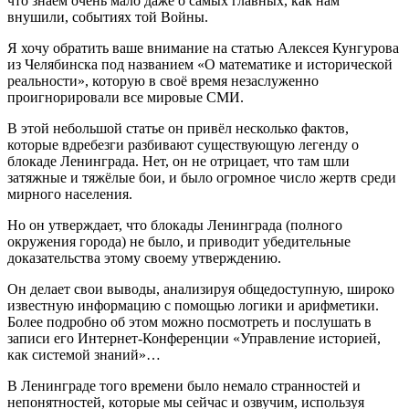
что знаем очень мало даже о самых главных, как нам
внушили, событиях той Войны.
Я хочу обратить ваше внимание на статью Алексея Кунгурова
из Челябинска под названием «О математике и исторической
реальности», которую в своё время незаслуженно
проигнорировали все мировые СМИ.
В этой небольшой статье он привёл несколько фактов,
которые вдребезги разбивают существующую легенду о
блокаде Ленинграда. Нет, он не отрицает, что там шли
затяжные и тяжёлые бои, и было огромное число жертв среди
мирного населения.
Но он утверждает, что блокады Ленинграда (полного
окружения города) не было, и приводит убедительные
доказательства этому своему утверждению.
Он делает свои выводы, анализируя общедоступную, широко
известную информацию с помощью логики и арифметики.
Более подробно об этом можно посмотреть и послушать в
записи его Интернет-Конференции «Управление историей,
как системой знаний»…
В Ленинграде того времени было немало странностей и
непонятностей, которые мы сейчас и озвучим, используя