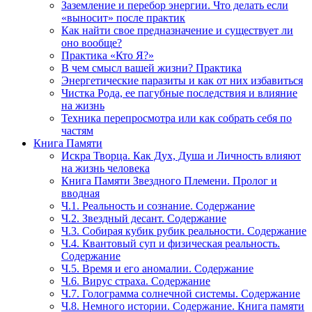
Заземление и перебор энергии. Что делать если
«выносит» после практик
Как найти свое предназначение и существует ли
оно вообще?
Практика «Кто Я?»
В чем смысл вашей жизни? Практика
Энергетические паразиты и как от них избавиться
Чистка Рода, ее пагубные последствия и влияние
на жизнь
Техника перепросмотра или как собрать себя по
частям
Книга Памяти
Искра Творца. Как Дух, Душа и Личность влияют
на жизнь человека
Книга Памяти Звездного Племени. Пролог и
вводная
Ч.1. Реальность и сознание. Содержание
Ч.2. Звездный десант. Содержание
Ч.3. Собирая кубик рубик реальности. Содержание
Ч.4. Квантовый суп и физическая реальность.
Содержание
Ч.5. Время и его аномалии. Содержание
Ч.6. Вирус страха. Содержание
Ч.7. Голограмма солнечной системы. Содержание
Ч.8. Немного истории. Содержание. Книга памяти