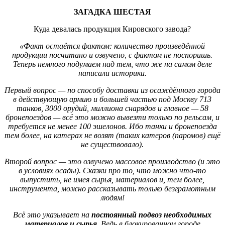
ЗАГАДКА ШЕСТАЯ
Куда девалась продукция Кировского завода?
«Факт остаётся фактом: количество произведённой
продукции посчитано и озвучено, с фактом не поспоришь.
Теперь немного подумаем над тем, что же на самом деле
написали историки.
Первый вопрос — по способу доставки из осаждённого города
в действующую армию и большей частью под Москву 713
танков, 3000 орудий, миллиона снарядов и главное — 58
бронепоездов — всё это можно вывезти только по рельсам, и
требуется не менее 100 эшелонов. Ибо танки и бронепоезда
тем более, на катерах не возят (таких катеров (паромов) ещё
не существовало).
Второй вопрос — это озвучено массовое производство (и это
в условиях осады). Сказки про то, что можно что-то
выпустить, не имея сырья, материалов и, тем более,
инструмента, можно рассказывать только безграмотным
людям!
Всё это указывает на
постоянный подвоз необходимых
материалов и сырья
. Ведь в блокированном городе