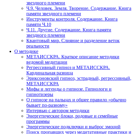
звездного племени
Ч.9. Человек. Земля. Творение. Содержание. Книга
памяти звездного племени
Инструменты контроля. Содержание. Книга
памяти Ч.10
Ч.11. Другие. Содержание. Книга памяти
звездного племени
Квантовый мир. Слияние и разделение веток
реальности
О методике
МЕТАИССКРА. Краткое описание методики
ведомой медитации
Регрессивный гипноз и МЕТАИССКРА.
Кардинальная разница
Эриксоновский гипноз, эстрадный, регрессивный,
МЕТАИССКРА
Мифы и легенды о гипнозе. Гипнологи и
гипнотизеры
О гипнозе на пальцах и общее правило «обычно
бывает по-разному»
Интервью с автором методики
Энергетические блоки, родовые и семейные
программы
Энергетические подключки и выброс эмоций
Поиск пропавших через медитативные практики и