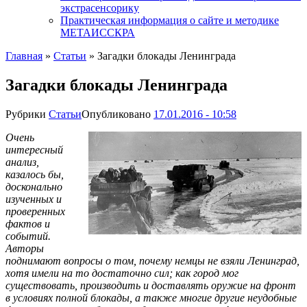
экстрасенсорику
Практическая информация о сайте и методике
МЕТАИССКРА
Главная
»
Статьи
»
Загадки блокады Ленинграда
Загадки блокады Ленинграда
Рубрики
Статьи
Опубликовано
17.01.2016 - 10:58
Очень
интересный
анализ,
казалось бы,
досконально
изученных и
проверенных
фактов и
событий.
Авторы
поднимают вопросы о том, почему немцы не взяли Ленинград,
хотя имели на то достаточно сил; как город мог
существовать, производить и доставлять оружие на фронт
в условиях полной блокады, а также многие другие неудобные