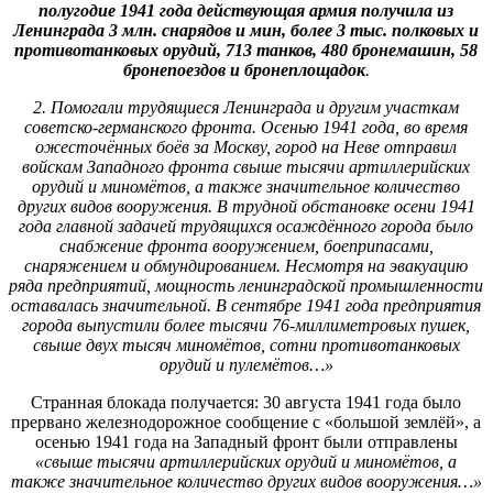
полугодие 1941 года действующая армия получила из
Ленинграда 3 млн. снарядов и мин, более 3 тыс. полковых и
противотанковых орудий, 713 танков, 480 бронемашин, 58
бронепоездов и бронеплощадок
.
2. Помогали трудящиеся Ленинграда и другим участкам
советско-германского фронта. Осенью 1941 года, во время
ожесточённых боёв за Москву, город на Неве отправил
войскам Западного фронта свыше тысячи артиллерийских
орудий и миномётов, а также значительное количество
других видов вооружения. В трудной обстановке осени 1941
года главной задачей трудящихся осаждённого города было
снабжение фронта вооружением, боеприпасами,
снаряжением и обмундированием. Несмотря на эвакуацию
ряда предприятий, мощность ленинградской промышленности
оставалась значительной. В сентябре 1941 года предприятия
города выпустили более тысячи 76-миллиметровых пушек,
свыше двух тысяч миномётов, сотни противотанковых
орудий и пулемётов…»
Странная блокада получается: 30 августа 1941 года было
прервано железнодорожное сообщение с «большой землёй», а
осенью 1941 года на Западный фронт были отправлены
«свыше тысячи артиллерийских орудий и миномётов, а
также значительное количество других видов вооружения…»