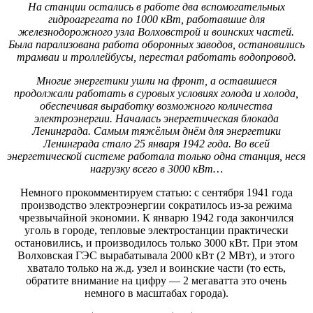
На станции остались в работе два вспомогательных
гидроагрегата по 1000 кВт, работавшие для
железнодорожного узла Волховстрой и воинских частей.
Была парализована работа оборонных заводов, остановились
трамваи и троллейбусы, перестал работать водопровод.
Многие энергетики ушли на фронт, а оставшиеся
продолжали работать в суровых условиях голода и холода,
обеспечивая выработку возможного количества
электроэнергии. Началась энергетическая блокада
Ленинграда. Самым тяжёлым днём для энергетики
Ленинграда стало 25 января 1942 года. Во всей
энергетической системе работала только одна станция, неся
нагрузку всего в 3000 кВт…
Немного прокомментируем статью: с сентября 1941 года
производство электроэнергии сократилось из-за режима
чрезвычайной экономии. К январю 1942 года закончился
уголь в городе, тепловые электростанции практически
остановились, и производилось только 3000 кВт. При этом
Волховская ГЭС вырабатывала 2000 кВт (2 МВт), и этого
хватало только на ж.д. узел и воинские части (то есть,
обратите внимание на цифру — 2 мегаватта это очень
немного в масштабах города).