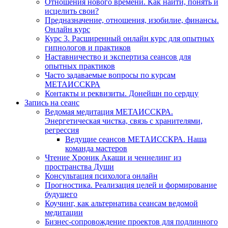
Отношения нового времени. Как найти, понять и
исцелить свои?
Предназначение, отношения, изобилие, финансы.
Онлайн курс
Курс 3. Расширенный онлайн курс для опытных
гипнологов и практиков
Наставничество и экспертиза сеансов для
опытных практиков
Часто задаваемые вопросы по курсам
МЕТАИССКРА
Контакты и реквизиты. Донейшн по сердцу
Запись на сеанс
Ведомая медитация МЕТАИССКРА.
Энергетическая чистка, связь с хранителями,
регрессия
Ведущие сеансов МЕТАИССКРА. Наша
команда мастеров
Чтение Хроник Акаши и ченнелинг из
пространства Души
Консультация психолога онлайн
Прогностика. Реализация целей и формирование
будущего
Коучинг, как альтернатива сеансам ведомой
медитации
Бизнес-сопровождение проектов для подлинного