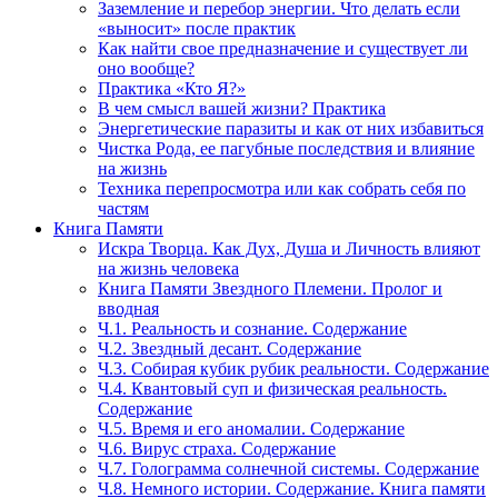
Заземление и перебор энергии. Что делать если
«выносит» после практик
Как найти свое предназначение и существует ли
оно вообще?
Практика «Кто Я?»
В чем смысл вашей жизни? Практика
Энергетические паразиты и как от них избавиться
Чистка Рода, ее пагубные последствия и влияние
на жизнь
Техника перепросмотра или как собрать себя по
частям
Книга Памяти
Искра Творца. Как Дух, Душа и Личность влияют
на жизнь человека
Книга Памяти Звездного Племени. Пролог и
вводная
Ч.1. Реальность и сознание. Содержание
Ч.2. Звездный десант. Содержание
Ч.3. Собирая кубик рубик реальности. Содержание
Ч.4. Квантовый суп и физическая реальность.
Содержание
Ч.5. Время и его аномалии. Содержание
Ч.6. Вирус страха. Содержание
Ч.7. Голограмма солнечной системы. Содержание
Ч.8. Немного истории. Содержание. Книга памяти