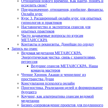
Отношения нового времени. Как найти, понять и
исцелить свои?
Предназначение, отношения, изобилие, финансы.
Онлайн курс
Курс 3. Расширенный онлайн курс для опытных
гипнологов и практиков
Наставничество и экспертиза сеансов для
опытных практиков
Часто задаваемые вопросы по курсам
МЕТАИССКРА
Контакты и реквизиты. Донейшн по сердцу
Запись на сеанс
Ведомая медитация МЕТАИССКРА.
Энергетическая чистка, связь с хранителями,
регрессия
Ведущие сеансов МЕТАИССКРА. Наша
команда мастеров
Чтение Хроник Акаши и ченнелинг из
пространства Души
Консультация психолога онлайн
Прогностика. Реализация целей и формирование
будущего
Коучинг, как альтернатива сеансам ведомой
медитации
Бизнес-сопровождение проектов для подлинного