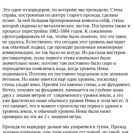
Это один из коридоров, по которому мы проходили. Стена
справа, построенная по центру старого прохода, сделана
позже. За ней большая бронированная комната-сейф, стены
которой сварены из металлических листов. Построена также в
процессе перестройки 1882-1884 годов. К сожалению
сфотографировать её так, чтобы было понятно, что это такое,
не удалось. Естественно, что сегодня этот уровень выглядит
как обычный подвал, где проходят различные инженерные
коммуникации, но так было не всегда. Из рассказа мастеров-
реставраторов, полы первого этажа изначально были
значительно ниже, поэтому там постоянно было сыро и
периодически появлялась вода, когда уровень Невы
поднимался. Поэтому их постоянно подсыпали или заливали
бетоном. Но ниже имеется ещё один уровень, поскольку
стены уходят вниз. Причём это именно стены, а не фундамент.
Нечто, похожее на фундамент, начинается на глубине ниже
двух с лишим метров от современного уровня земли, а это
уже фактически ниже обычного уровня Невы в этом месте. А
это означает, что в момент строительства первого здания и
уровень земли, и обычный уровень Невы были ниже
примерно на эти же 2 с лишним метра.
Проходя по коридору дальше мы упираемся в тупик. Проход
заложен кирпичом, при этом кирпич тут новый, не такой, как