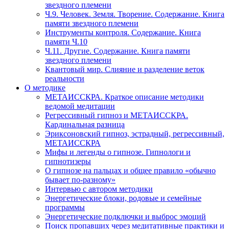
звездного племени
Ч.9. Человек. Земля. Творение. Содержание. Книга
памяти звездного племени
Инструменты контроля. Содержание. Книга
памяти Ч.10
Ч.11. Другие. Содержание. Книга памяти
звездного племени
Квантовый мир. Слияние и разделение веток
реальности
О методике
МЕТАИССКРА. Краткое описание методики
ведомой медитации
Регрессивный гипноз и МЕТАИССКРА.
Кардинальная разница
Эриксоновский гипноз, эстрадный, регрессивный,
МЕТАИССКРА
Мифы и легенды о гипнозе. Гипнологи и
гипнотизеры
О гипнозе на пальцах и общее правило «обычно
бывает по-разному»
Интервью с автором методики
Энергетические блоки, родовые и семейные
программы
Энергетические подключки и выброс эмоций
Поиск пропавших через медитативные практики и