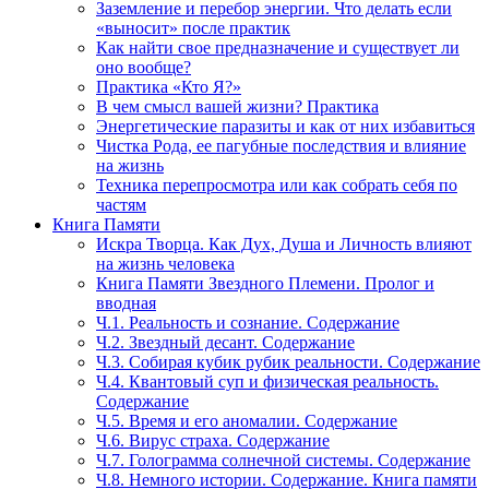
Заземление и перебор энергии. Что делать если
«выносит» после практик
Как найти свое предназначение и существует ли
оно вообще?
Практика «Кто Я?»
В чем смысл вашей жизни? Практика
Энергетические паразиты и как от них избавиться
Чистка Рода, ее пагубные последствия и влияние
на жизнь
Техника перепросмотра или как собрать себя по
частям
Книга Памяти
Искра Творца. Как Дух, Душа и Личность влияют
на жизнь человека
Книга Памяти Звездного Племени. Пролог и
вводная
Ч.1. Реальность и сознание. Содержание
Ч.2. Звездный десант. Содержание
Ч.3. Собирая кубик рубик реальности. Содержание
Ч.4. Квантовый суп и физическая реальность.
Содержание
Ч.5. Время и его аномалии. Содержание
Ч.6. Вирус страха. Содержание
Ч.7. Голограмма солнечной системы. Содержание
Ч.8. Немного истории. Содержание. Книга памяти