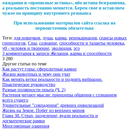
ожидания и «прописные истины», ибо истина безгранична,
а реальность постоянно меняется. Берем свое и оставляем
чужое по принципу внутреннего резонанса
При использовании материалов сайта ссылка на
первоисточник обязательна
Теги:
для новичков
,
душа
,
карма
,
реинкарнация
,
сеансы новых
гипнологов
,
Сны
,
сознание
,
способности и таланты человека
,
ч9 - человек и творение
,
эволюция
,
эго
3 комментария
к записи Желания, карма и способности
3 280
Другие статьи по теме
Как растут горы: сферолитные камни
Жизни животных и чему они учат
Как менять ветки реальности и поднять вибрации.
Практическое руководство
Разные полярности опыта (Ч. 2)
Растения читают мысли: принципы общения с сознанием
всего сущего
Удивительные "совпадения" древних цивилизаций
Жизнь на Земле. Побег из верхних миров
Глава 38. Страх, разделение, вуали реальности и
догматические рамки
Многомерные озарения