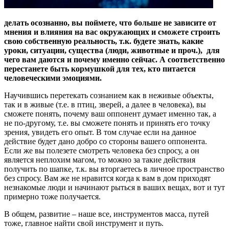
делать осознанно, вы поймете, что больше не зависите от
мнения и влияния на вас окружающих и сможете строить
свою собственную реальность, т.к. будете знать, какие
уроки, ситуации, существа (люди, животные и проч.), для
чего вам даются и почему именно сейчас. А соответственно
перестанете быть кормушкой для тех, кто питается
человеческими эмоциями.
Научившись перетекать сознанием как в неживые объекты,
так и в живые (т.е. в птиц, зверей, а далее в человека), вы
сможете понять, почему ваш оппонент думает именно так, а
не по-другому, т.е. вы сможете понять и принять его точку
зрения, увидеть его опыт. В том случае если на данное
действие будет дано добро со стороны вашего оппонента.
Если же вы полезете смотреть человека без спросу, а он
является неплохим магом, то можно за такие действия
получить по шапке, т.к. вы вторгаетесь в личное пространство
без спросу. Вам же не нравится когда к вам в дом приходят
незнакомые люди и начинают рыться в ваших вещах, вот и тут
примерно тоже получается.
В общем, развитие – наше все, инструментов масса, путей
тоже, главное найти свой инструмент и путь.