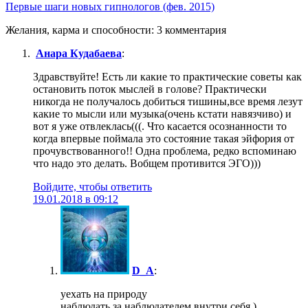
Первые шаги новых гипнологов (фев. 2015)
Желания, карма и способности: 3 комментария
Анара Кудабаева
:
Здравствуйте! Есть ли какие то практические советы как
остановить поток мыслей в голове? Практически
никогда не получалось добиться тишины,все время лезут
какие то мысли или музыка(очень кстати навязчиво) и
вот я уже отвлеклась(((. Что касается осознанности то
когда впервые поймала это состояние такая эйфория от
прочувствованного!! Одна проблема, редко вспоминаю
что надо это делать. Вобщем противится ЭГО)))
Войдите, чтобы ответить
19.01.2018 в 09:12
D_A
:
уехать на природу
наблюдать за наблюдателем внутри себя )