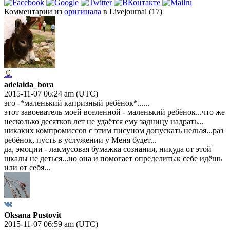
Комментарии из
оригинала
в Livejournal (17)
adelaida_bora
2015-11-07 06:24 am (UTC)
эго -*маленький капризный ребёнок*......
этот завоеватель моей вселенной - маленький ребёнок...что же
несколько десятков лет не удаётся ему задницу надрать...
никаких компромиссов с этим писуном допускать нельзя...раз
ребёнок, пусть в услужении у Меня будет...
да, эмоции - лакмусовая бумажка сознания, никуда от этой
шкалы не деться...но она и помогает определить:к себе идёшь
или от себя...
Oksana Pustovit
2015-11-07 06:59 am (UTC)