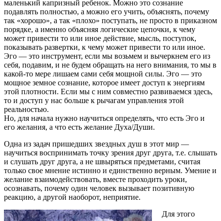
маленький капризный ребенок. Можно это сознание
подавлять полностью, а можно его учить, объяснять, почему
так «хорошо», а так «плохо» поступать, не просто в приказном
порядке, а именно объясняя логические цепочки, к чему
может привести то или иное действие, мысль, поступок,
показывать развертки, к чему может привести то или иное.
Эго — это инструмент, если мы возьмем и вычеркнем его из
себя, подавим, и не будем обращать на него внимания, то мы в
какой-то мере лишаем сами себя мощной силы. Эго — это
мощное земное сознание, которое имеет доступ к энергиям
этой плотности. Если мы с ним совместно развиваемся здесь,
то и доступ у нас больше к рычагам управления этой
реальностью.
Но, для начала нужно научиться определять, что есть Эго и
его желания, а что есть желание Духа/Души.
Одна из задач пришедших звездных душ в этот мир —
научиться воспринимать точку зрения друг друга, т.е. слышать
и слушать друг друга, а не швыряться предметами, считая
только свое мнение истинно и единственно верным. Умение и
желание взаимодействовать, вместе проходить уроки,
осознавать, почему один человек вызывает позитивную
реакцию, а другой наоборот, неприятие.
Для этого