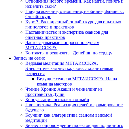
Отношения нового времени. Как найти, понять и
исцелить свои?
Предназначение, отношения, изобилие, финансы.
Онлайн курс
Курс 3. Расширенный онлайн курс для опытных
гипнологов и практиков
Наставничество и экспертиза сеансов для
опытных практиков
Часто задаваемые вопросы по курсам
МЕТАИССКРА
Контакты и реквизиты. Донейшн по сердцу
Запись на сеанс
Ведомая медитация МЕТАИССКРА.
Энергетическая чистка, связь с хранителями,
регрессия
Ведущие сеансов МЕТАИССКРА. Наша
команда мастеров
Чтение Хроник Акаши и ченнелинг из
пространства Души
Консультация психолога онлайн
Прогностика. Реализация целей и формирование
будущего
Коучинг, как альтернатива сеансам ведомой
медитации
Бизнес-сопровождение проектов для подлинного