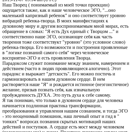
Наш Творец ( понимаемый из моей точки проекции)
ощущается также, как и наше человеческое ЭГО, "...оно
маленький капризный ребенок" и оно соответствует уровню
вибраций ребенка-творца. В моих манифистациях к
духовному миру и другим воспринимаемым мной мирах, есть
обращение в словах: "Я есть Дух единый с Творцом ..." и
соответственно наше ЭГО, осознающее себя как часть
творения тоже соответствукт "уровню" (это условное слово)
ребенка-творца. Его возможности и построения проявленные
в "логике познаний самого себя" через человеческое
восприятие-ЭГО и есть проявления Творца.
Парадоксом служит понимание между знанием, намерением и
действием (часто в людях проявляющиеся алогично). Этот
парадокс и выражает "детскость". Его можно постичь и
гармонизировать в нашем духовном сердце. В нем
растворяется наше "Я" и рождается истинное (неэгоистичное)
желание, призыв познать себя, как изначальную
пробужденность ДУХА. Это путь духа к себе самому.
Я так понимаю, что только в духовном сердце для человека
начинается подлинная практика трансформации,
преобразования и управления нашим сознанием, и тогда ЭГО
- это неоценимый помошник, наш личный опыт и гид в "
тонких" вопросах познания скрытых мотиваций наших
действий и поступков. А сердце есть мост между человеком