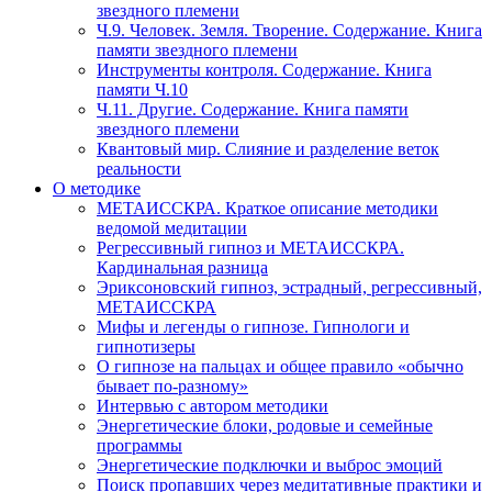
звездного племени
Ч.9. Человек. Земля. Творение. Содержание. Книга
памяти звездного племени
Инструменты контроля. Содержание. Книга
памяти Ч.10
Ч.11. Другие. Содержание. Книга памяти
звездного племени
Квантовый мир. Слияние и разделение веток
реальности
О методике
МЕТАИССКРА. Краткое описание методики
ведомой медитации
Регрессивный гипноз и МЕТАИССКРА.
Кардинальная разница
Эриксоновский гипноз, эстрадный, регрессивный,
МЕТАИССКРА
Мифы и легенды о гипнозе. Гипнологи и
гипнотизеры
О гипнозе на пальцах и общее правило «обычно
бывает по-разному»
Интервью с автором методики
Энергетические блоки, родовые и семейные
программы
Энергетические подключки и выброс эмоций
Поиск пропавших через медитативные практики и