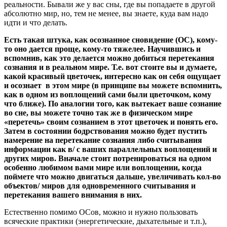
реальности. Бывали же у вас сны, где вы попадаете в другой
абсолютно мир, но, тем не менее, вы знаете, куда вам надо
идти и что делать.
Есть такая штука, как осознанное сновидение (ОС), кому-
то оно дается проще, кому-то тяжелее. Научившись и
вспомнив, как это делается можно добиться перетекания
сознания и в реальном мире. Т.е. вот стоите вы и думаете,
какой красивый цветочек, интересно как он себя ощущает
и осознает в этом мире (в принципе вы можете вспомнить,
как в одном из воплощений сами были цветочком, кому
что ближе). По аналогии того, как вытекает ваше сознание
во сне, вы можете точно так же в физическом мире
«перетечь» своим сознанием в этот цветочек и понять его.
Затем в состоянии бодрствования можно будет пустить
намерение на перетекание сознания либо считывания
информации как в/ с ваших параллельных воплощений и
других миров. Вначале стоит потренироваться на одном
особенно любимом вами мире или воплощении, когда
поймете что можно двигаться дальше, увеличивать кол-во
объектов/ миров для одновременного считывания и
перетекания вашего внимания в них.
Естественно помимо ОСов, можно и нужно пользовать
всяческие практики (энергетические, дыхательные и т.п.),