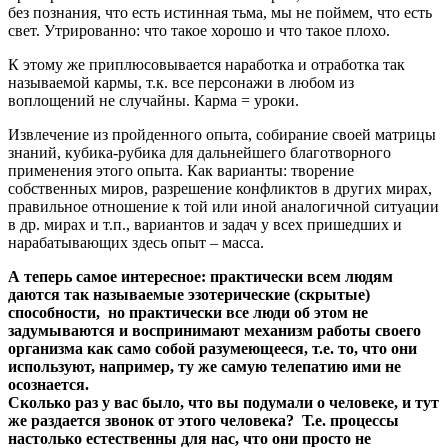
без познания, что есть истинная тьма, мы не поймем, что есть
свет. Утрированно: что такое хорошо и что такое плохо.
К этому же приплюсовывается наработка и отработка так
называемой кармы, т.к. все персонажи в любом из
воплощений не случайны. Карма = уроки.
Извлечение из пройденного опыта, собирание своей матрицы
знаний, кубика-рубика для дальнейшего благотворного
применения этого опыта. Как варианты: творение
собственных миров, разрешение конфликтов в других мирах,
правильное отношение к той или иной аналогичной ситуации
в др. мирах и т.п., вариантов и задач у всех пришедших и
нарабатывающих здесь опыт – масса.
А теперь самое интересное: практически всем людям
даются так называемые эзотерические (скрытые)
способности, но практически все люди об этом не
задумываются и воспринимают механизм работы своего
организма как само собой разумеющееся, т.е. то, что они
используют, например, ту же самую телепатию ими не
осознается.
Сколько раз у вас было, что вы подумали о человеке, и тут
же раздается звонок от этого человека? Т.е. процессы
настолько естественны для нас, что они просто не