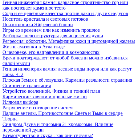
Генная инженерия камня: каркасное строительство гор или
как поспевает каменное тесто
Сода и её целебные качества против рака и других недугов
Носитель кристалла и световых потоков
Психотроника Эйфелевой башни
Игры со временем или как изменить прошлое
Разборка энергоструктуры для исцеления души
Регрессия: оборотни. Метафизика кожи и щитовидной железы
Жизнь амазонки в Атлантиде
О человеке, его направлении и возможностях
Врачи подтверждают: от любой болезни можно избавиться
силой мысли
Генная инженерия камня: лесные виды пород или как растут
горы. Ч. 2
Плоская Земля и её ловушки. Карманы реальности страдания
Спиннер и гравитация
Устройство вселенной. Физика и тонкий план
Кармические завязки и прошлые жизни
Иллюзия выбора
Разрушение и сотворение систем
Падшие ангелы. Противостояние Света и Тьмы в сердце
Творца
Синдром Дауна и трисомия 21 хромосомы. Влияние
нерожденной души
Всемогущество и скука - как они связаны?