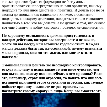
только при этом брать информацию не бездумно, а
ориентироваться непосредственно на ваш организм, как ему
подходит то или иное действие и практика. И делать все не от
звонка до звонка и как написано в книжке, а осознанно
подходить к каждому действию, находиться своим сознанием
полностью в том, что вы делаете, а не думать о том, что сейчас
вот еще 5 минут и пойду картошку проверю, не сварилась ли.
По-хорошему осознанность должна присутствовать в
каждом действии, которое вы совершаете и не важно,
моете ли вы посуду или готовите годовой отчет. Каждая
мысль должна быть так же осознанной, почему имена эта
мысль пришла, моя ли эта мысль или мне ее кто-то
навязал?
Эмоциональный фон так же необходимо контролировать,
откуда и почему я испытываю то или иное чувство, чем
оно вызвано, почему именно сейчас, в чем причина? Если
это, например, страх или агрессия, то понять что явилось
истинной причиной этого страха или агрессии, как только
поймете причину – сможете не реагировать, т.е.
посмотрите своему «врагу» в лицо.
Когда вы сможете это