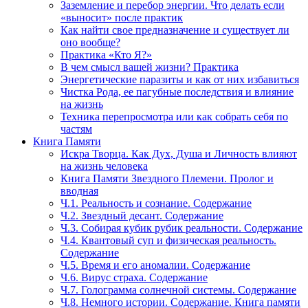
Заземление и перебор энергии. Что делать если
«выносит» после практик
Как найти свое предназначение и существует ли
оно вообще?
Практика «Кто Я?»
В чем смысл вашей жизни? Практика
Энергетические паразиты и как от них избавиться
Чистка Рода, ее пагубные последствия и влияние
на жизнь
Техника перепросмотра или как собрать себя по
частям
Книга Памяти
Искра Творца. Как Дух, Душа и Личность влияют
на жизнь человека
Книга Памяти Звездного Племени. Пролог и
вводная
Ч.1. Реальность и сознание. Содержание
Ч.2. Звездный десант. Содержание
Ч.3. Собирая кубик рубик реальности. Содержание
Ч.4. Квантовый суп и физическая реальность.
Содержание
Ч.5. Время и его аномалии. Содержание
Ч.6. Вирус страха. Содержание
Ч.7. Голограмма солнечной системы. Содержание
Ч.8. Немного истории. Содержание. Книга памяти