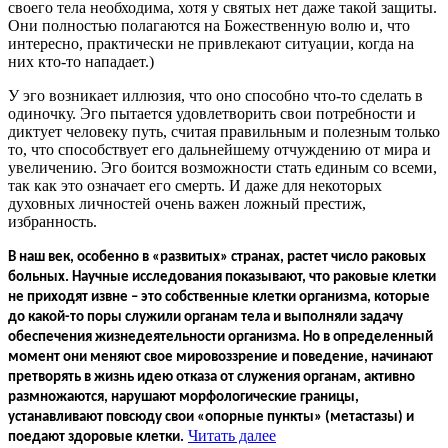
своего тела необходима, хотя у святых нет даже такой защиты.
Они полностью полагаются на Божественную волю и, что
интересно, практически не привлекают ситуации, когда на
них кто-то нападает.)
У эго возникает иллюзия, что оно способно что-то сделать в
одиночку. Эго пытается удовлетворить свои потребности и
диктует человеку путь, считая правильным и полезным только
то, что способствует его дальнейшему отчуждению от мира и
увеличению. Эго боится возможности стать единым со всеми,
так как это означает его смерть. И даже для некоторых
духовных личностей очень важен ложный престиж,
избранность.
В наш век, особенно в «развитых» странах, растет число раковых
больных. Научные исследования показывают, что раковые клетки
не приходят извне – это собственные клетки организма, которые
до какой-то поры служили органам тела и выполняли задачу
обеспечения жизнедеятельности организма. Но в определенный
момент они меняют свое мировоззрение и поведение, начинают
претворять в жизнь идею отказа от служения органам, активно
размножаются, нарушают морфологические границы,
устанавливают повсюду свои «опорные пункты» (метастазы) и
Читать далее
поедают здоровые клетки.