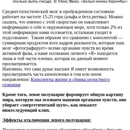
только вить гнёзда. © Макс Фрай. «Белые камни Харумбы»
Среднестатистический мозг в пробужденном состоянии
работает на частоте 15-25 герц (альфа и бета ритмы). Можно
сказать, что именно с этой скоростью он накапливает
информацию о себе и окружающем мире, хотя только 2% из
этой информации нами осознается, остальная уходит в
подсознание. Таким образом эго сравнимо с кинолентой —
суммарным продуктом всех кадров реальности, которые наш
мозг «фотографирует» всеми органами чувств во время
активной фазы, а наше осознание личного «Я» находится
лишь в той части пленки, которая на данный момент
просматривается.
Напомню, что сама душа/ высшее Я имеет возможность
просматривать часть кинопленки в том или ином
направлении:
Киноленты жизни и сборка целостного
сознания
Кроме того, левое полушарие формирует общую картину
мира, которую мы осознаем нашими органами чувств, оно
убирает «энергетический шум», как покажет
нижеследующий клип.
Эффекты отключения левого полушария:
Полушария головного мозга абсолютно обособлены друг от