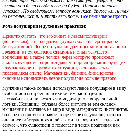
возникающее таким образом на долю минуты, уверено, что
именно оно было всегда и всегда будет. Потом оно тихо
исчезает. По следующему запросу возникает другое «я», и так
до бесконечности.
Читать весь пост:
Все гениальное просто
Роль полушарий
и духовные практики
:
Принято считать, что эго живет в левом полушарии
(логическом), а наблюдатель (душа) смотрит через правое
(интуитивное). Левое полушарие дает оценки и привязано ко
времени, в нем содержится память и опыт текущего
воплощения, а также логика, через которую происходят
анализ, суждение о происходящем и проецирование будущих
возможных веток развития ситуации, основываясь на
предыдущем опыте. Математики, физики, финансисты
склонны использовать левое полушарие больше правого.
Мужчины также больше используют левое полушарие в виду
особенностей строения психики, им часто трудно
расслабиться и погрузиться в медитацию в виду сильной
логики. Женщины, обладая более интуитивным складом
мышления и взглядов на мир в виду материнских инстинктов,
больше используют правое, творческое полушарие, которое
оперирует абстракциями, образами и находится в «здесь и
сейчас», что существенно помогает в таких практиках как
медитация и гипноз. Хотя все относительно: