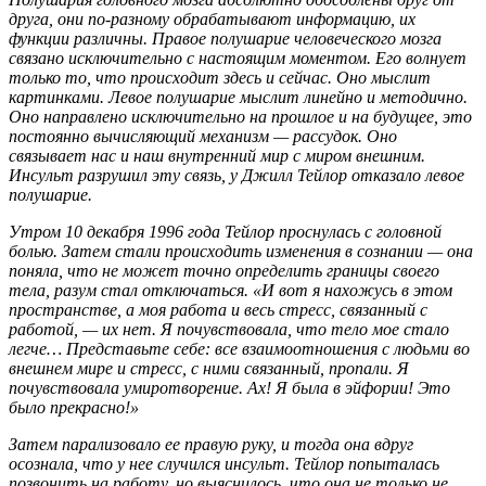
друга, они по-разному обрабатывают информацию, их
функции различны. Правое полушарие человеческого мозга
связано исключительно с настоящим моментом. Его волнует
только то, что происходит здесь и сейчас. Оно мыслит
картинками. Левое полушарие мыслит линейно и методично.
Оно направлено исключительно на прошлое и на будущее, это
постоянно вычисляющий механизм — рассудок. Оно
связывает нас и наш внутренний мир с миром внешним.
Инсульт разрушил эту связь, у Джилл Тейлор отказало левое
полушарие.
Утром 10 декабря 1996 года Тейлор проснулась с головной
болью. Затем стали происходить изменения в сознании — она
поняла, что не может точно определить границы своего
тела, разум стал отключаться. «И вот я нахожусь в этом
пространстве, а моя работа и весь стресс, связанный с
работой, — их нет. Я почувствовала, что тело мое стало
легче… Представьте себе: все взаимоотношения с людьми во
внешнем мире и стресс, с ними связанный, пропали. Я
почувствовала умиротворение. Ах! Я была в эйфории! Это
было прекрасно!»
Затем парализовало ее правую руку, и тогда она вдруг
осознала, что у нее случился инсульт. Тейлор попыталась
позвонить на работу, но выяснилось, что она не только не