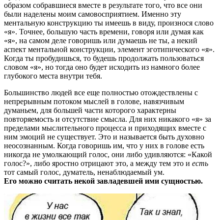
образом собравшиеся вместе в результате того, что все они
были наделены моим самовосприятием. Именно эту
ментальную конструкцию ты имеешь в виду, произнося слово
«я». Точнее, большую часть времени, говоря или думая как
«я», на самом деле говоришь или думаешь не ты, а некий
аспект ментальной конструкции, элемент эготипического «я».
Когда ты пробудишься, то будешь продолжать пользоваться
словом «я», но тогда оно будет исходить из намного более
глубокого места внутри тебя.
Большинство людей все еще полностью отождествлены с
непрерывным потоком мыслей в голове, навязчивым
думаньем, для большей части которого характерны
повторяемость и отсутствие смысла. Для них никакого «я» за
пределами мыслительного процесса и приходящих вместе с
ним эмоций не существует. Это и называется быть духовно
неосознанным. Когда говоришь им, что у них в голове есть
никогда не умолкающий голос, они либо удивляются: «Какой
голос?», либо яростно отрицают это, а между тем это и
есть
тот самый голос, думатель, ненаблюдаемый ум.
Его можно считать некой завладевшей ими сущностью.