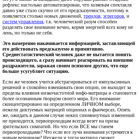
рефлекс настолько автоматизирован, что хозяевам спектакля
давно уже стало скучно от его предсказуемости, поэтому и
появляется столько новых движений,
трендов,
эгрегоров
, и
систем управления
, т.к. человеческий разум способен
разделять свое внимание вечно, кормя энергией всех кому не
лень, но только не себя.
Эго намеренно накачивается информацией, заставляющей
его действовать предсказуемо и примитивно.
Среднестатистический человек даже не пытается понять
происходящего, а сразу начинает реагировать на внешние
раздражители, заражая своим психозом других, что еще
больше усугубляет ситуацию.
Если же человек учится абстрагироваться от импульсивных
решений и спокойно взвешивать свои опции, он выходит за
пределы влияния низкочастотной инфо-матрицы и становится
более осознанным творцом своего мира. Его внимание
сконцентрировано на определенном ЛИЧНОМ выборе,
нежели диктуемых матрицей опционах и фьючерсах. Опять
же, ожидать в данном случае неких сиюминутных изменений
не приходится, первопроходцам всегда везет на призы
зрительских симпатий. Но что если ВСЕ мы станем
первопроходцами? Что если все лучи внимания устремятся к
новым вершинам? Неужели и тогда матрица сможет