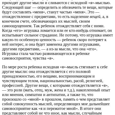
приходят другие мысли и сливаются с исходной «я»-мыслью.
Следующий шаг — определить и обозначить те вещи, которые
будут составлять «меня», станут частью «меня». Это —
отождествление с предметами, то есть наделение
вещей
, а, в
конечном счете, обозначающих их мыслей, своим
самоощущением. Так ребенок отождествляет себя с ними.
Когда «его» игрушка ломается или ее кто-нибудь отнимает, он
испытывает сильное страдание. Не потому, что игрушка имеет
какую-то особенную ценность — ребенок скоро потеряет к
ней интерес, и она будет заменена другими игрушками,
другими предметами, — а из-за мысли, что она «его».
Игрушка стала частью развивающегося в ребенке
самовосприятия, чувства «я».
По мере роста ребенка исходная «я»-мысль стягивает к себе
другие мысли: она отождествляется с его половой
принадлежностью, его вещами, воспринимающим и
чувствующим телом, национальностью, расой, религией,
профессией. Другие вещи, с которыми отождествляется «я»,
— это роли (мать, отец, муж, жена и т.д.), накопленный опыт
или мнения, симпатии и антипатии, а также то, что
произошло со «мной» в прошлом, память о чем представляет
собой совокупность мыслей, определяющих мое дальнейшее
самовосприятие как «я и пережитое мной». В итоге они
представляют собой не что иное, как мысли, случайным