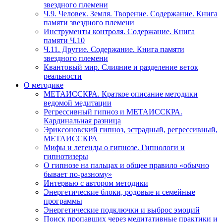
звездного племени
Ч.9. Человек. Земля. Творение. Содержание. Книга
памяти звездного племени
Инструменты контроля. Содержание. Книга
памяти Ч.10
Ч.11. Другие. Содержание. Книга памяти
звездного племени
Квантовый мир. Слияние и разделение веток
реальности
О методике
МЕТАИССКРА. Краткое описание методики
ведомой медитации
Регрессивный гипноз и МЕТАИССКРА.
Кардинальная разница
Эриксоновский гипноз, эстрадный, регрессивный,
МЕТАИССКРА
Мифы и легенды о гипнозе. Гипнологи и
гипнотизеры
О гипнозе на пальцах и общее правило «обычно
бывает по-разному»
Интервью с автором методики
Энергетические блоки, родовые и семейные
программы
Энергетические подключки и выброс эмоций
Поиск пропавших через медитативные практики и