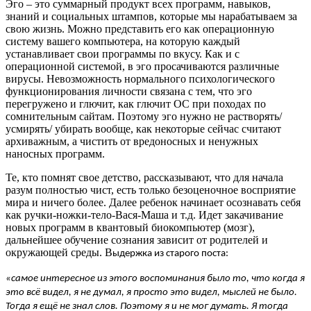
Эго – это суммарный продукт всех программ, навыков,
знаний и социальных штампов, которые мы нарабатываем за
свою жизнь. Можно представить его как операционную
систему вашего компьютера, на которую каждый
устанавливает свои программы по вкусу. Как и с
операционной системой, в эго просачиваются различные
вирусы. Невозможность нормального психологического
функционирования личности связана с тем, что эго
перегружено и глючит, как глючит ОС при походах по
сомнительным сайтам. Поэтому эго нужно не растворять/
усмирять/ убирать вообще, как некоторые сейчас считают
архиважным, а чистить от вредоносных и ненужных
наносных программ.
Те, кто помнят свое детство, рассказывают, что для начала
разум полностью чист, есть только безоценочное восприятие
мира и ничего более. Далее ребенок начинает осознавать себя
как ручки-ножки-тело-Вася-Маша и т.д. Идет закачивание
новых программ в квантовый биокомпьютер (мозг),
дальнейшее обучение сознания зависит от родителей и
окружающей среды. В
ыдержка из старого поста:
«самое интересное из этого воспоминания было то, что когда я
это всё видел, я не думал, я просто это видел, мыслей не было.
Тогда я ещё не знал слов. Поэтому я и не мог думать. Я тогда