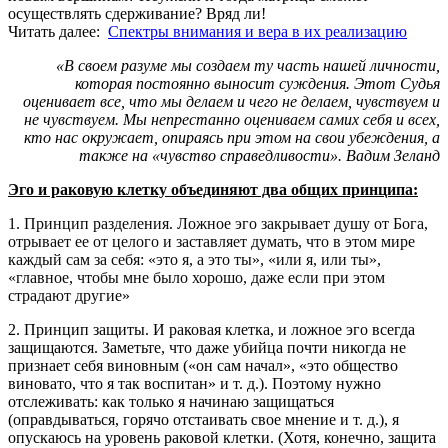
осуществлять сдерживание? Вряд ли!
Читать далее:
Спектры внимания и вера в их реализацию
«В своем разуме мы создаем ту часть нашей личности,
которая постоянно выносит суждения. Этот Судья
оценивает все, что мы делаем и чего не делаем, чувствуем и
не чувствуем. Мы непрестанно оцениваем самих себя и всех,
кто нас окружает, опираясь при этом на свои убеждения, а
также на «чувство справедливости». Вадим Зеланд
Эго и раковую клетку объединяют два общих принципа:
1. Принцип разделения. Ложное эго закрывает душу от Бога,
отрывает ее от целого и заставляет думать, что в этом мире
каждый сам за себя: «это я, а это ты», «или я, или ты»,
«главное, чтобы мне было хорошо, даже если при этом
страдают другие»
2. Принцип защиты. И раковая клетка, и ложное эго всегда
защищаются. Заметьте, что даже убийца почти никогда не
признает себя виновным («он сам начал», «это общество
виновато, что я так воспитан» и т. д.). Поэтому нужно
отслеживать: как только я начинаю защищаться
(оправдываться, горячо отстаивать свое мнение и т. д.), я
опускаюсь на уровень раковой клетки. (Хотя, конечно, защита