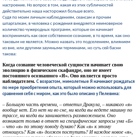
настроение. Но вопрос в том, какая из этих субличностей
действительно наша насторожил больше всего.
Судя по моим личным наблюдениям, сеансам и прочим
шпаргалкам, в человека с рождения внедряется неимоверное
количество чужеродных программ, которые он начинает
воспринимать как свое собственное сознание, в то время, как оно
таковым не является. Можно назвать это подселением, влиянием
из вне, или другими заумными терминами, но суть сей басни
такова:
Когда сознание человеческой сущности начинает свою
эволюцию в физическом скафандре, оно не имеет
постоянного осознанного «Я». Оно является просто
наблюдателем
.
С возрастом, мимолетные Я начинают рождаться
по мере приобретения опыта, который можно использовать для
:
сравнения себя с миром, как это было
описано у Пелевина
– Большую часть времени, – ответил Дракула, – никакого «я»
вообще нет. Его нет ни во сне, ни когда вы ведете машину по
трассе, ни когда вы занимаетесь размножением. Оно
возникает только в ответ на специфические запросы ума «Б»
– что «я» по этому поводу думаю? Как «я» к этому
отношусь? Как «я» должен поступить? И каждое новое «я»,