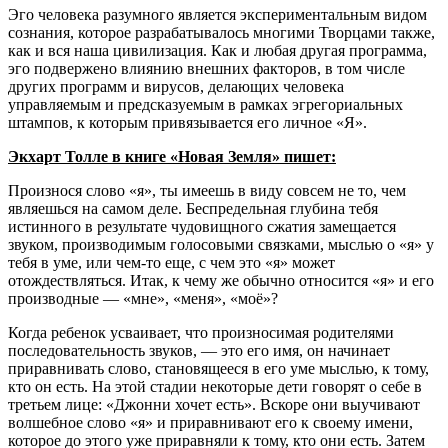
Эго человека разумного является экспериментальным видом
сознания, которое разрабатывалось многими Творцами также,
как и вся наша цивилизация. Как и любая другая программа,
эго подвержено влиянию внешних факторов, в том числе
других программ и вирусов, делающих человека
управляемым и предсказуемым в рамках эгрегориальных
штампов, к которым привязывается его личное «Я».
Экхарт Толле в книге «Новая Земля» пишет:
Произнося слово «я», ты имеешь в виду совсем не то, чем
являешься на самом деле. Беспредельная глубина тебя
истинного в результате чудовищного сжатия замещается
звуком, производимым голосовыми связками, мыслью о «я» у
тебя в уме, или чем-то еще, с чем это «я» может
отождествляться. Итак, к чему же обычно относится «я» и его
производные — «мне», «меня», «моё»?
Когда ребенок усваивает, что произносимая родителями
последовательность звуков, — это его имя, он начинает
приравнивать слово, становящееся в его уме мыслью, к тому,
кто он есть. На этой стадии некоторые дети говорят о себе в
третьем лице: «Джонни хочет есть». Вскоре они выучивают
волшебное слово «я» и приравнивают его к своему имени,
которое до этого уже приравняли к тому, кто они есть. Затем