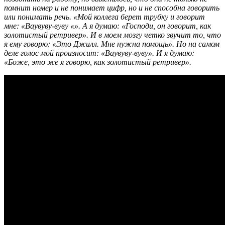
помнит номер и не понимает цифр, но и не способна говорить
или понимать речь. «Мой коллега берет трубку и говорит
мне: «Ваувуву-вуву «». А я думаю: «Господи, он говорит, как
золотистый ретривер». И в моем мозгу четко звучит то, что
я ему говорю: «Это Джилл. Мне нужна помощь». Но на самом
деле голос мой произносит: «Ваувуву-вуву». И я думаю:
«Боже, это же я говорю, как золотистый ретривер».