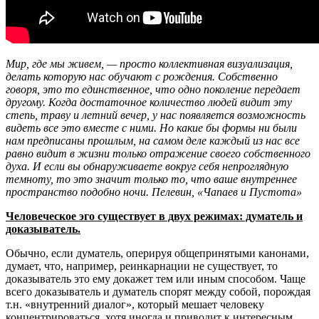
Мир, где мы живем, — просто коллективная визуализация,
делать которую нас обучают с рождения. Собственно
говоря, это то единственное, что одно поколение передае
т
другому. Когда достаточное количество людей видит эту
степь, траву и летний вечер, у нас появляется возможность
видеть все это вместе с ними. Но какие бы формы ни были
нам предписаны прошлым, на самом деле каждый из нас все
равно видит в жизни только отражение своего собственного
духа. И если вы обнаруживаете вокруг себя непроглядную
темноту, то это значит только то, что ваше внутреннее
пространство подобно ночи. Пелевин, «Чапаев и Пустота»
Человеческое эго существует в двух режимах: думатель и
доказыватель.
Обычно, если думатель, оперируя общепринятыми канонами,
думает, что, например, реинкарнации не существует, то
доказыватель это ему докажет тем или иным способом. Чаще
всего доказыватель и думатель спорят между собой, порождая
т.н. «внутренний диалог», который мешает человеку
концентрироваться, хотя иногда и приводит к интересным