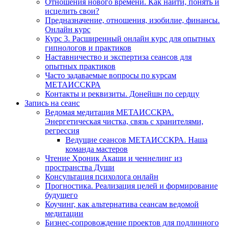
Отношения нового времени. Как найти, понять и
исцелить свои?
Предназначение, отношения, изобилие, финансы.
Онлайн курс
Курс 3. Расширенный онлайн курс для опытных
гипнологов и практиков
Наставничество и экспертиза сеансов для
опытных практиков
Часто задаваемые вопросы по курсам
МЕТАИССКРА
Контакты и реквизиты. Донейшн по сердцу
Запись на сеанс
Ведомая медитация МЕТАИССКРА.
Энергетическая чистка, связь с хранителями,
регрессия
Ведущие сеансов МЕТАИССКРА. Наша
команда мастеров
Чтение Хроник Акаши и ченнелинг из
пространства Души
Консультация психолога онлайн
Прогностика. Реализация целей и формирование
будущего
Коучинг, как альтернатива сеансам ведомой
медитации
Бизнес-сопровождение проектов для подлинного