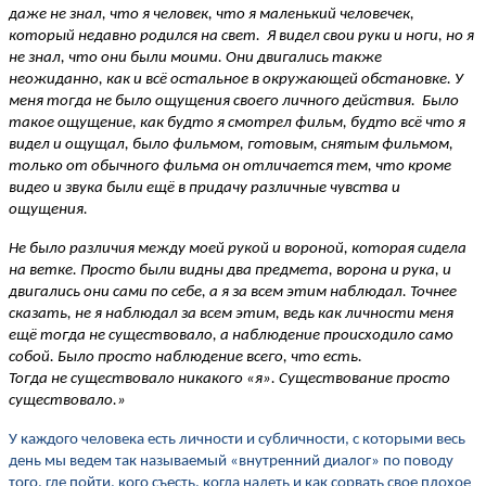
даже не знал, что я человек, что я маленький человечек,
который недавно родился на свет. Я видел свои руки и ноги, но я
не знал, что они были моими. Они двигались также
неожиданно, как и всё остальное в окружающей обстановке. У
меня тогда не было ощущения своего личного действия. Было
такое ощущение, как будто я смотрел фильм, будто всё что я
видел и ощущал, было фильмом, готовым, снятым фильмом,
только от обычного фильма он отличается тем, что кроме
видео и звука были ещё в придачу различные чувства и
ощущения.
Не было различия между моей рукой и вороной, которая сидела
на ветке. Просто были видны два предмета, ворона и рука, и
двигались они сами по себе, а я за всем этим наблюдал. Точнее
сказать, не я наблюдал за всем этим, ведь как личности меня
ещё тогда не существовало, а наблюдение происходило само
собой. Было просто наблюдение всего, что есть.
Тогда не существовало никакого «я». Существование просто
существовало.»
У каждого человека есть личности и субличности, с которыми весь
день мы ведем так называемый «внутренний диалог» по поводу
того, где пойти, кого съесть, когда надеть и как сорвать свое плохое