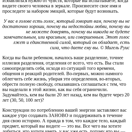
Избавляться нужно от чувств, которые вы испытываете, когда
видите своего человека в зеркале. Произнесите свое имя и
проследите за набором эмоций, которые будут возникать.
У вас в голове есть голос, который говорит вам, почему вы не
достаточно хороши, почему вы недостойны любви, почему вы
не можете доверять, почему вы никогда не будете
замечательным, или красивым, или совершенным. Этот голос
лжет и единственной силой, который он обладает, есть
сила, что даете ему вы. © Мигель Руис
Когда вы были ребенком, началось ваше разделение, точнее
иллюзия разделения, отделения от всего, что есть. Вы стали
самоопределять себя, исходя из ситуаций того времени,
общения и реакций родителей. Во-первых, можно намного
облегчить себе жизнь, убирая эти определения, во-вторых,
обрести полную свободу, отказавшись соглашаться с тем, что
вы наделали в этой жизни, как вы себя ограничили.
Задумайтесь, кем вы были 20 лет назад, кем вы будете через 20
лет (30, 50, 100 лет)?
Конструкции по потреблению вашей энергии заставляют вас
каждое утро создавать ЗАНОВО и поддерживать в течение
дня свою историю. А правда в том, что каждое тело, каждый
предмет, который вы видите — это вы. Все чего вы хотите
добиться, что хотите иметь, у вас уже есть, потому что вы —