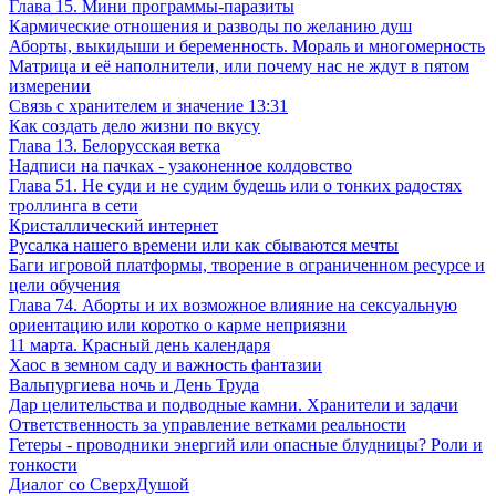
Глава 15. Мини программы-паразиты
Кармические отношения и разводы по желанию душ
Аборты, выкидыши и беременность. Мораль и многомерность
Матрица и её наполнители, или почему нас не ждут в пятом
измерении
Связь с хранителем и значение 13:31
Как создать дело жизни по вкусу
Глава 13. Белорусская ветка
Надписи на пачках - узаконенное колдовство
Глава 51. Не суди и не судим будешь или о тонких радостях
троллинга в сети
Кристаллический интернет
Русалка нашего времени или как сбываются мечты
Баги игровой платформы, творение в ограниченном ресурсе и
цели обучения
Глава 74. Аборты и их возможное влияние на сексуальную
ориентацию или коротко о карме неприязни
11 марта. Красный день календаря
Хаос в земном саду и важность фантазии
Вальпургиева ночь и День Труда
Дар целительства и подводные камни. Хранители и задачи
Ответственность за управление ветками реальности
Гетеры - проводники энергий или опасные блудницы? Роли и
тонкости
Диалог со СверхДушой