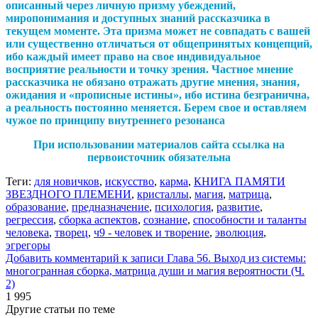
описанный через личную призму убеждений,
миропонимания и доступных знаний рассказчика в
текущем моменте. Эта призма может не совпадать с вашей
или существенно отличаться от общепринятых концепций,
ибо каждый имеет право на свое индивидуальное
восприятие реальности и точку зрения. Частное мнение
рассказчика не обязано отражать другие мнения, знания,
ожидания и «прописные истины», ибо истина безгранична,
а реальность постоянно меняется. Берем свое и оставляем
чужое по принципу внутреннего резонанса
При использовании материалов сайта ссылка на
первоисточник обязательна
Теги:
для новичков
,
искусство
,
карма
,
КНИГА ПАМЯТИ
ЗВЕЗДНОГО ПЛЕМЕНИ
,
кристаллы
,
магия
,
матрица
,
образование
,
предназначение
,
психология
,
развитие
,
регрессия
,
сборка аспектов
,
сознание
,
способности и таланты
человека
,
творец
,
ч9 - человек и творение
,
эволюция
,
эгрегоры
Добавить комментарий
к записи Глава 56. Выход из системы:
многогранная сборка, матрица души и магия вероятности (Ч.
2)
1 995
Другие статьи по теме