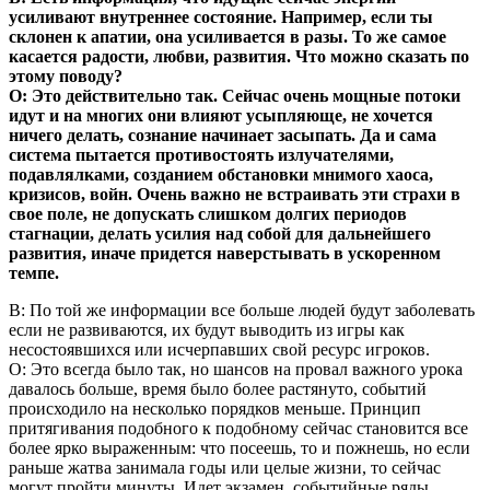
усиливают внутреннее состояние. Например, если ты
склонен к апатии, она усиливается в разы. То же самое
касается радости, любви, развития. Что можно сказать по
этому поводу?
О: Это действительно так. Сейчас очень мощные потоки
идут и на многих они влияют усыпляюще, не хочется
ничего делать, сознание начинает засыпать. Да и сама
система пытается противостоять излучателями,
подавлялками, созданием обстановки мнимого хаоса,
кризисов, войн. Очень важно не встраивать эти страхи в
свое поле, не допускать слишком долгих периодов
стагнации, делать усилия над собой для дальнейшего
развития, иначе придется наверстывать в ускоренном
темпе.
В: По той же информации все больше людей будут заболевать
если не развиваются, их будут выводить из игры как
несостоявшихся или исчерпавших свой ресурс игроков.
О: Это всегда было так, но шансов на провал важного урока
давалось больше, время было более растянуто, событий
происходило на несколько порядков меньше. Принцип
притягивания подобного к подобному сейчас становится все
более ярко выраженным: что посеешь, то и пожнешь, но если
раньше жатва занимала годы или целые жизни, то сейчас
могут пройти минуты. Идет экзамен, событийные ряды