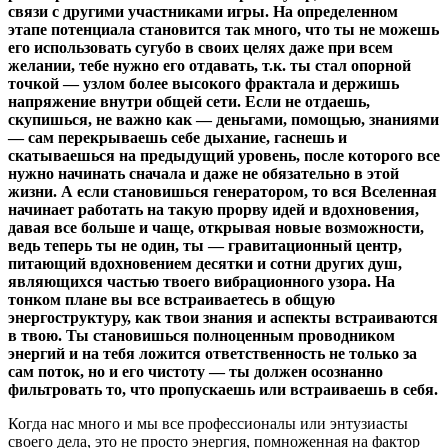
связи с другими участниками игры. На определенном
этапе потенциала становится так много, что ты не можешь
его использовать сугубо в своих целях даже при всем
желании, тебе нужно его отдавать, т.к. ты стал опорной
точкой — узлом более высокого фрактала и держишь
напряжение внутри общей сети. Если не отдаешь,
скупишься, не важно как — деньгами, помощью, знаниями
— сам перекрываешь себе дыхание, гаснешь и
скатываешься на предыдущий уровень, после которого все
нужно начинать сначала и даже не обязательно в этой
жизни. А если становишься генератором, то вся Вселенная
начинает работать на такую прорву идей и вдохновения,
давая все больше и чаще, открывая новые возможности,
ведь теперь ты не один, ты — гравитационный центр,
питающий вдохновением десятки и сотни других душ,
являющихся частью твоего вибрационного узора. На
тонком плане вы все встраиваетесь в общую
энергоструктуру, как твои знания и аспекты встраиваются
в твою. Ты становишься полноценным проводником
энергий и на тебя ложится ответственность не только за
сам поток, но и его чистоту — ты должен осознанно
фильтровать то, что пропускаешь или встраиваешь в себя.
Когда нас много и мы все профессионалы или энтузиасты
своего дела, это не просто энергия, помноженная на фактор