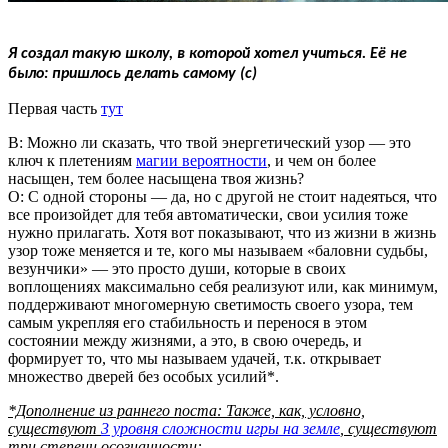
Я создал такую школу, в которой хотел учиться. Её не
было: пришлось делать самому (с)
Первая часть
тут
В: Можно ли сказать, что твой энергетический узор — это
ключ к плетениям
магии вероятности
, и чем он более
насыщен, тем более насыщена твоя жизнь?
О: С одной стороны — да, но с другой не стоит надеяться, что
все произойдет для тебя автоматически, свои усилия тоже
нужно прилагать. Хотя вот показывают, что из жизни в жизнь
узор тоже меняется и те, кого мы называем «баловни судьбы,
везунчики» — это просто души, которые в своих
воплощениях максимально себя реализуют или, как минимум,
поддерживают многомерную светимость своего узора, тем
самым укрепляя его стабильность и перенося в этом
состоянии между жизнями, а это, в свою очередь, и
формирует то, что мы называем удачей, т.к. открывает
множество дверей без особых усилий*.
*Дополнение из раннего поста: Также, как, условно,
существуют
3 уровня сложности игры на земле
, существуют
три степени осознанности: