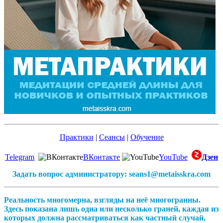
Практики
|
Сеансы
|
Обучение
Telegram
ВКонтакте
YouTube
Дзен
Задать вопрос администратору: seans1@metaisskra.com
Реальность многомерна, взгляды на неё многогранны.
Здесь показана лишь одна или несколько граней, каждая из
которых должна рассматриваться как частный случай,