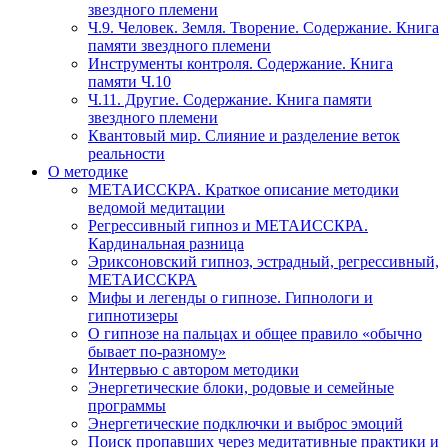
звездного племени
Ч.9. Человек. Земля. Творение. Содержание. Книга
памяти звездного племени
Инструменты контроля. Содержание. Книга
памяти Ч.10
Ч.11. Другие. Содержание. Книга памяти
звездного племени
Квантовый мир. Слияние и разделение веток
реальности
О методике
МЕТАИССКРА. Краткое описание методики
ведомой медитации
Регрессивный гипноз и МЕТАИССКРА.
Кардинальная разница
Эриксоновский гипноз, эстрадный, регрессивный,
МЕТАИССКРА
Мифы и легенды о гипнозе. Гипнологи и
гипнотизеры
О гипнозе на пальцах и общее правило «обычно
бывает по-разному»
Интервью с автором методики
Энергетические блоки, родовые и семейные
программы
Энергетические подключки и выброс эмоций
Поиск пропавших через медитативные практики и