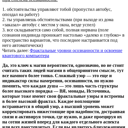
1. обстоятельства управляют тобой (пропустил автобус,
опоздал на работу)
2. ты управляешь обстоятельствами (при выходе из дома
«заказал» автобус с местом у окна, везде успел)
3. все складывается само собой, полная нирвана (поле
сознания индивида проникает настолько «далеко и глубоко» в
пространство вариантов, что последнее настраивается под
него автоматически)
Читать далее:
Фрактальные уровни осознанности и освоение
квантового компьютера
Да, это ключ к магии вероятности, однозначно, но не стоит
считать таких людей магами в общепринятом смысле, тут
все намного более тонко. Сложный узор — это еще и
индикактор силы намерения, осознанности, но нужно
помнить, что каждая душа — это лишь часть структры
более высокого порядка — ВЯ, монады, Источника,
которые тоже имеют свои фрактальные узоры и встроены
в более высокий фрактал. Каждое воплощение
встраивается в общий узор, а высший уровень может
корректировать нижестоящие при надобности, достраивая
связи и активируя точки, где нужно, и даже проецируя их
на сотни жизней вперед для каждого отдельного аспекта
или всех вместевзятых. Если вы являетесь близлежащими