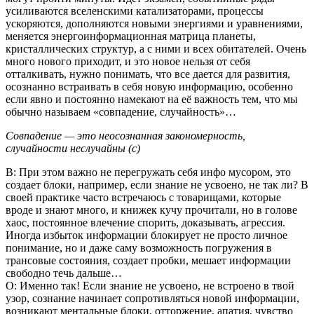
усиливаются вселенскими катализаторами, процессы
ускоряются, дополняются новыми энергиями и уравнениями,
меняется энергоинформационная матрица планеты,
кристаллических структур, а с ними и всех обитателей. Очень
много нового приходит, и это новое нельзя от себя
отталкивать, нужно понимать, что все дается для развития,
осознанно встраивать в себя новую информацию, особенно
если явно и постоянно намекают на её важность тем, что мы
обычно называем «совпадение, случайность»…
Совпадение — это неосознанная закономерность,
случайности неслучайны (с)
В: При этом важно не перегружать себя инфо мусором, это
создает блоки, например, если знание не усвоено, не так ли? В
своей практике часто встречаюсь с товарищами, которые
вроде и знают много, и книжек кучу прочитали, но в голове
хаос, постоянное влечение спорить, доказывать, агрессия.
Иногда избыток информации блокирует не просто личное
понимание, но и даже саму возможность погружения в
трансовые состояния, создает пробки, мешает информации
свободно течь дальше…
О: Именно так! Если знание не усвоено, не встроено в твой
узор, сознание начинает сопротивляться новой информации,
возникают ментальные блоки, отторжение, апатия, чувство