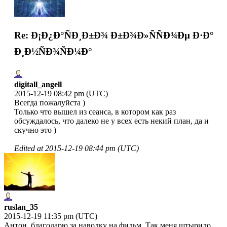
Re: Ð¡Ð¿Ð°ÑÐ¸Ð±Ð¾ Ð±Ð¾Ð»ÑÑÐ¾Ðµ Ð·Ð°
Ð¸Ð½ÑÐ¾ÑÐ¼Ð°
digitall_angell
2015-12-19 08:42 pm (UTC)
Всегда пожалуйста )
Только что вышел из сеанса, в котором как раз
обсуждалось, что далеко не у всех есть некий план, да и
скучно это )
Edited at
2015-12-19 08:44 pm (UTC)
ruslan_35
2015-12-19 11:35 pm (UTC)
Антон, благодарю за наводку на фильм. Так меня штырило