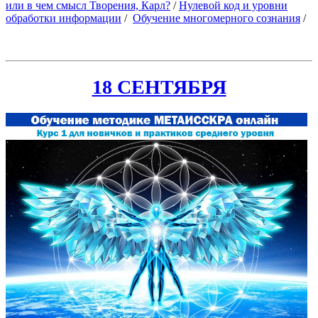
или в чем смысл Творения, Карл?
/
Нулевой код и уровни
обработки информации
/
Обучение многомерного сознания
/
18 СЕНТЯБРЯ