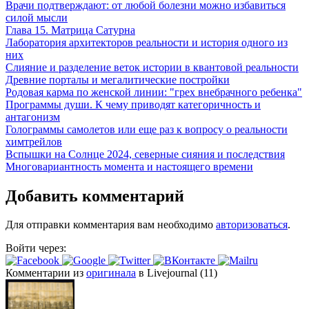
Врачи подтверждают: от любой болезни можно избавиться
силой мысли
Глава 15. Матрица Сатурна
Лаборатория архитекторов реальности и история одного из
них
Слияние и разделение веток истории в квантовой реальности
Древние порталы и мегалитические постройки
Родовая карма по женской линии: "грех внебрачного ребенка"
Программы души. К чему приводят категоричность и
антагонизм
Голограммы самолетов или еще раз к вопросу о реальности
химтрейлов
Вспышки на Солнце 2024, северные сияния и последствия
Многовариантность момента и настоящего времени
Добавить комментарий
Для отправки комментария вам необходимо
авторизоваться
.
Войти через:
Комментарии из
оригинала
в Livejournal (11)