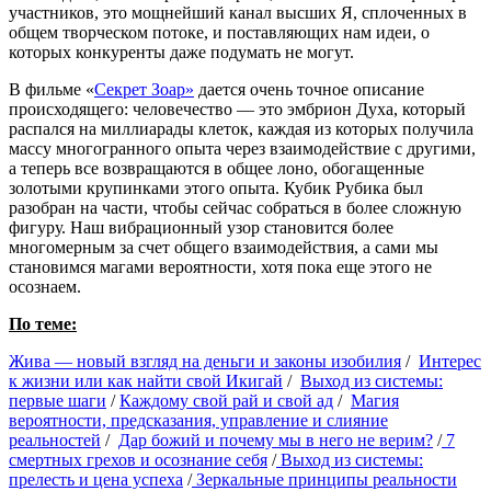
участников, это мощнейший канал высших Я, сплоченных в
общем творческом потоке, и поставляющих нам идеи, о
которых конкуренты даже подумать не могут.
В фильме «
Секрет Зоар»
дается очень точное описание
происходящего: человечество — это эмбрион Духа, который
распался на миллиарады клеток, каждая из которых получила
массу многогранного опыта через взаимодействие с другими,
а теперь все возвращаются в общее лоно, обогащенные
золотыми крупинками этого опыта. Кубик Рубика был
разобран на части, чтобы сейчас собраться в более сложную
фигуру. Наш вибрационный узор становится более
многомерным за счет общего взаимодействия, а сами мы
становимся магами вероятности, хотя пока еще этого не
осознаем.
По теме:
Жива — новый взгляд на деньги и законы изобилия
/
Интерес
к жизни или как найти свой Икигай
/
Выход из системы:
первые шаги
/
Каждому свой рай и свой ад
/
Магия
вероятности, предсказания, управление и слияние
реальностей
/
Дар божий и почему мы в него не верим?
/
7
смертных грехов и осознание себя
/
Выход из системы:
прелесть и цена успеха
/
Зеркальные принципы реальности