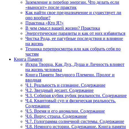
Заземление и перебор энергии. Что делать если
«выносит» после практик
Как найти свое предназначение и существует ли
оно вообще?
Практика «Кто Я?»
В чем смысл вашей жизни? Практика
Энергетические паразиты и как от них избавиться
Чистка Рода, ее пагубные последствия и влияние
на жизнь
Техника перепросмотра или как собрать себя по
частям
Книга Памяти
Искра Творца. Как Дух, Душа и Личность влияют
на жизнь человека
Книга Памяти Звездного Племени. Пролог и
вводная
Ч.1. Реальность и сознание. Содержание
Ч.2. Звездный десант. Содержание
Ч.3. Собирая кубик рубик реальности. Содержание
Ч.4. Квантовый суп и физическая реальность.
Содержание
Ч.5. Время и его аномалии. Содержание
Ч.6. Вирус страха. Содержание
Ч.7. Голограмма солнечной системы. Содержание
Ч.8. Немного истории. Содержание. Книга памяти