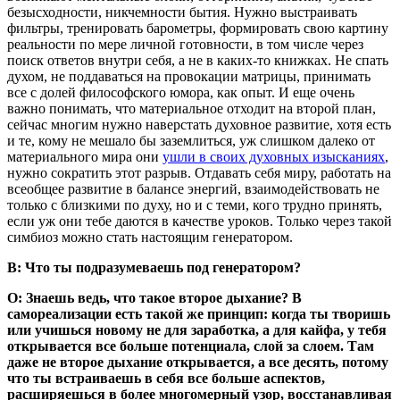
безысходности, никчемности бытия. Нужно выстраивать
фильтры, тренировать барометры, формировать свою картину
реальности по мере личной готовности, в том числе через
поиск ответов внутри себя, а не в каких-то книжках. Не спать
духом, не поддаваться на провокации матрицы, принимать
все с долей философского юмора, как опыт. И еще очень
важно понимать, что материальное отходит на второй план,
сейчас многим нужно наверстать духовное развитие, хотя есть
и те, кому не мешало бы заземлиться, уж слишком далеко от
материального мира они
ушли в своих духовных изысканиях
,
нужно сократить этот разрыв. Отдавать себя миру, работать на
всеобщее развитие в балансе энергий, взаимодействовать не
только с близкими по духу, но и с теми, кого трудно принять,
если уж они тебе даются в качестве уроков. Только через такой
симбиоз можно стать настоящим генератором.
В: Что ты подразумеваешь под генератором?
О: Знаешь ведь, что такое второе дыхание? В
самореализации есть такой же принцип: когда ты творишь
или учишься новому не для заработка, а для кайфа, у тебя
открывается все больше потенциала, слой за слоем. Там
даже не второе дыхание открывается, а все десять, потому
что ты встраиваешь в себя все больше аспектов,
расширяешься в более многомерный узор, восстанавливая