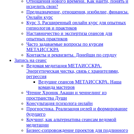
Отношения нового времени. Как найти, понять и
исцелить свои?
Предназначение, отношения, изобилие, финансы.
Онлайн курс
Курс 3. Расширенный онлайн курс для опытных
гипнологов и практиков
Наставничество и экспертиза сеансов для
опытных практиков
Часто задаваемые вопросы по курсам
МЕТАИССКРА
Контакты и реквизиты. Донейшн по сердцу
Запись на сеанс
Ведомая медитация МЕТАИССКРА.
Энергетическая чистка, связь с хранителями,
регрессия
Ведущие сеансов МЕТАИССКРА. Наша
команда мастеров
Чтение Хроник Акаши и ченнелинг из
пространства Души
Консультация психолога онлайн
Прогностика. Реализация целей и формирование
будущего
Коучинг, как альтернатива сеансам ведомой
медитации
Бизнес-сопровождение проектов для подлинного