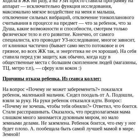
ходила в ЖК ни разу, а на УЗИ просто ставила программу на
аппарат — исключительно функция исследования,
максимально мягкое воздействие на меня и малыша,
отключение сильных вибраций, отключение тонкопланового
считывания в процессе на предмет — что за ребенок, что за
Душа, какие возможности и способности, смотрим только
физическое тело и его развитие. Конечно, от самого
специалиста, кто проводит УЗ-исследование, многое зависит,
от клиники частично (бывает само место потоковое и оч
грязное, во всех ЖК так, и энергетика не оч хорошая). На себя
ставила перед узи защиту, как обычно, когда иду в
общественные места с большим скоплением людей (магазины,
ТЦ, метро т.п), — сферу или кокон :)
Причины отказа ребенка. Из сеанса коллег:
На вопрос «Почему не может забеременеть?» показался
ребенок, маленький мальчик. Сидел поодаль от А. Подошли,
взяли за руку. На руки ребенок отказался идти. Вопрос:
«Почему не хочешь, чтобы тебя обняли?» Ответил, что боится.
Стали расспрашивать. Оказалось, что предполагаемая мама
слишком много занимается духовным миром, но мало
земными делами. Не заземлена. Ребенок боится, что ему у нее
будет плохо. А. пообещала быть самой лучшей мамой в мире.
Земной!