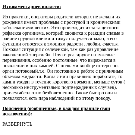
Из комментариев коллеги:
Из практики, операторы родители которых не желали их
рождения имеют проблемы с простудой и хроническими
заболеваниями легких. Это происходит из за защитного
рефлекса организма, который сводится к реакции спазма в
районе грудной клетки и тимус получается зажат, а его
функции относятся к эмоциям радости , любви, счастья.
Похожая ситуация с селезенкой, там как раз управление
«жизненной энергией». Почки реагируют на тяжелые
переживания, особенно постоянные, что выражается в
появлении в них камней. С почками вообще интересно. —
орган потоковый,т.е. Он постоянно в работе с приличным
объемом жидкости. Когда с нии правильно поработать, то
камни уходят в течение короткого времени, меньше суток (
несколько инструментально подтвержденных случаев),
причем абсолютно безболезненно. Также быстро они и
появляются, есть пара наблюдений по этому поводу.
Пояснения (обобщенные, в каждом правиле свои
исключения):
РАЗВЕРНУТЬ