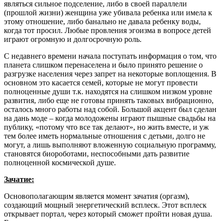
являться сильное подселение, либо в своей параллели
(прошлой жизни) женщина уже убивала ребенка или имела к
этому отношение, либо банально не давала ребенку воды,
когда тот просил. Любые провления эгоизма в вопросе детей
играют огромную и долгосрочную роль.
С недавнего времени начала поступать информация о том, что
планета слишком перенаселена и было принято решение о
разгрузке населения через запрет на некоторые воплощения. В
основном это касается семей, которые не могут провести
полноценные души т.к. находятся на слишком низком уровне
развития, либо еще не готовы принять таковых вибрационно,
осталось много работы над собой. Большой акцент был сделан
на дань моде – когда молодожены играют пышные свадьбы на
публику, «потому что все так делают», но жить вместе, и уж
тем более иметь нормальные отношения с детьми, долго не
могут, а лишь выполняют вложенную социальную программу,
становятся биороботами, неспособными дать развитие
полноценной космической душе.
Зачатие:
Основополагающим является момент зачатия (оргазм),
создающий мощный энергетический всплеск. Этот всплеск
открывает портал, через который сможет пройти новая душа.