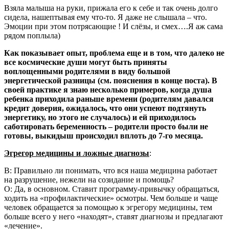
Взяла малыша на руки, прижала его к себе и так очень долго
сидела, нашептывая ему что-то. Я даже не слышала – что.
Эмоции при этом потрясающие ! И слёзы, и смех….Я аж сама
рядом поплыла)
Как показывает опыт, проблема еще и в том, что далеко не
все космические души могут быть приняты
воплощенными родителями в виду большой
энергетической разницы (см. пояснения в конце поста). В
своей практике я знаю несколько примеров, когда душа
ребенка приходила раньше времени (родителям давался
кредит доверия, ожидалось, что они успеют подтянуть
энергетику, но этого не случалось) и ей приходилось
саботировать беременность – родители просто были не
готовы, выкидыш происходил вплоть до 7-го месяца.
Эгрегор медицины и ложные диагнозы
:
В: Правильно ли понимать, что вся наша медицина работает
на разрушение, нежели на созидание и помощь?
О: Да, в основном. Ставит программу-привычку обращаться,
ходить на «профилактические» осмотры. Чем больше и чаще
человек обращается за помощью к эгрегору медицины, тем
больше всего у него «находят», ставят диагнозы и предлагают
«лечение».