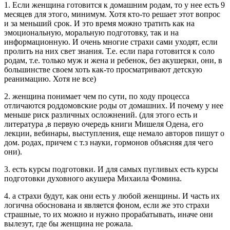
1. Если женщина готовится к домашним родам, то у нее есть 9
месяцев для этого, минимум. Хотя кто-то решает этот вопрос
и за меньший срок. И это время можно тратить как на
эмоциональную, моральную подготовку, так и на
информационную. И очень многие страхи сами уходят, если
пролить на них свет знания. Т.е. если пара готовится к соло
родам, т.е. только муж и жена и ребенок, без акушерки, они, в
большинстве своем хоть как-то просматривают детскую
реанимацию. Хотя не все)
2. женщина понимает чем по сути, по ходу процесса
отличаются роддомовские роды от домашних. И почему у нее
меньше риск различных осложнений. (для этого есть и
литература ,в первую очередь книги Мишеля Одена, его
лекции, вебинары, выступления, еще немало авторов пишут о
дом. родах, причем с т.з науки, гормонов объясняя для чего
они).
3. есть курсы подготовки. И для самых пугливых есть курсы
подготовки духовного акушера Михаила Фомина.
4. а страхи будут, как они есть у любой женщины. И часть их
логична обоснована и является фоном, если же это страхи
страшные, то их можно и нужно прорабатывать, иначе они
вылезут, где бы женщина не рожала.