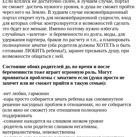
Если всплеск не достаточно силен, в лучшем случае, портал
не сможет достичь нужного уровня, и душа не сможет пройти
через него на Землю. В худшем случае низковибрационный
портал откроет путь для низковибрационной сущности, вход
для которых сейчас контролируется и возможностей сделать
это будет все меньше. Именно поэтому нужно избегать
случайных «залетов» и беременности из долга, моды, для
удержания партнера, браков по расчету и т.п., а планировать
полноценное зачатие (оба родителя должны ХОТЕТЬ и быть
готовыми ЛЮБИТЬ ребенка!), заранее призывать душу, при
возможности общаться с ней.
Состояние обоих родителей до, во время и после
беременности тоже играет огромную роль. Могут
проявиться проблемы с зачатием если (душа просто не
захочет или не сможет прийти в такую семью):
-нет любви, гармонии
-пара просто собирается зачать ребенка как сиюминутное
решение насущных проблем в отношениях, но не собирается
(или явно не сможет) эти отношения полноценно
поддерживать
-сознание находится на слишком низком уровне
-родитель или родители слишком негативны,
материалистичны, невежественны