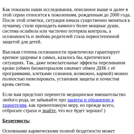
Как показали наши исследования, описанное выше и далее в
этой серии относится к поколениям, рожденным до 2000 года.
После этой отметки, ситуация начала существенно меняться к
лучшему, стали приходить намного более мощные души,
система ослабила или частично потеряла контроль, а
осознанность и любовь родителей стала первостепенной
защитой для детей.
Высокая степень осознанности практически гарантирует
крепкое здоровье в самых, казалось бы, критических
ситуациях. Так, даже нежелательные эффекты переливания
крови (обмен биоматериалом означает обмен ДНК с её
программами, клетками сознания, возможно, кармой) можно
полностью нивелировать, установив защиты и почистив
кровь светом.
Если вам предстоит перенести медицинское вмешательство
любого рода, не забывайте про
защиты и обращение к
хранителям
, как превентивную меру, но прежде всего,
отбросьте страхи и
знайте
, что все будет хорошо! )
Бездетность:
Основными кармическими полной бездетности может