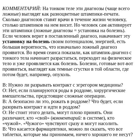
КОММЕНТАРИЙ:
На тонком теле эти диагнозы (чаще всего
ложные) выглядят как разноцветные штампики-печати.
Сколько диагнозов ставят врачи в течение жизни человеку,
столько штампиков на нем висит. Но человек сам активирует
эти штампики (ложные диагнозы = установка на болезнь).
Если человек верит в поставленный диагноз, накачивает эту
установку на болезнь
своим потенциалом, энергией, есть
большая вероятность, что изначально ложный диагноз
проявится. Во время сеанса показали, как штампик-диагноз с
тонкого тела начинает разрастаться, переходит на физическое
тело и уже проявляется как болезнь. Болезни, готовые вот-вот
проявиться, выглядят как темные сгустки в той области, где
потом будет, например, опухоль.
В: Нужно ли разрывать контракт с эгрегором медицины?
О: Нет, если планируются роды в роддоме, хирургические
вмешательства, предстоящие сложные операции.
В: А безопасно ли это, рожать в роддоме? Что будет, если
разорвать контракт и идти в роддом?
О: Не стоит этого делать, могут плохо принять. Они
различают, кто «свой» (
комментарий:
в системе), кто
«чужой». «Чужого» чувствуют сразу и могут насолить.
В: Что касается фармацевтики, можно ли сказать, что все
таблетки, которые мы принимаем, ничего хорошего не несут?