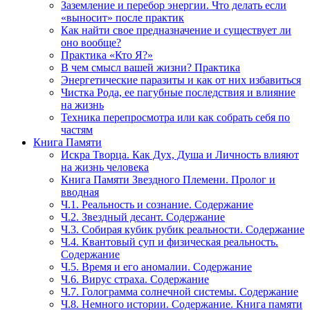
Заземление и перебор энергии. Что делать если
«выносит» после практик
Как найти свое предназначение и существует ли
оно вообще?
Практика «Кто Я?»
В чем смысл вашей жизни? Практика
Энергетические паразиты и как от них избавиться
Чистка Рода, ее пагубные последствия и влияние
на жизнь
Техника перепросмотра или как собрать себя по
частям
Книга Памяти
Искра Творца. Как Дух, Душа и Личность влияют
на жизнь человека
Книга Памяти Звездного Племени. Пролог и
вводная
Ч.1. Реальность и сознание. Содержание
Ч.2. Звездный десант. Содержание
Ч.3. Собирая кубик рубик реальности. Содержание
Ч.4. Квантовый суп и физическая реальность.
Содержание
Ч.5. Время и его аномалии. Содержание
Ч.6. Вирус страха. Содержание
Ч.7. Голограмма солнечной системы. Содержание
Ч.8. Немного истории. Содержание. Книга памяти