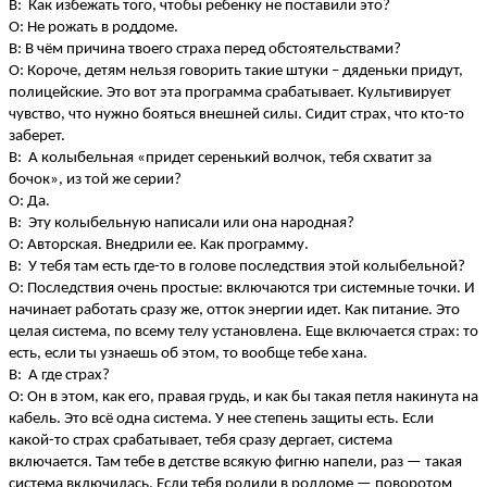
В: Как избежать того, чтобы ребенку не поставили это?
О: Не рожать в роддоме.
В: В чём причина твоего страха перед обстоятельствами?
О: Короче, детям нельзя говорить такие штуки – дяденьки придут,
полицейские. Это вот эта программа срабатывает. Культивирует
чувство, что нужно бояться внешней силы. Сидит страх, что кто-то
заберет.
В: А колыбельная «придет серенький волчок, тебя схватит за
бочок», из той же серии?
О: Да.
В: Эту колыбельную написали или она народная?
О: Авторская. Внедрили ее. Как программу.
В: У тебя там есть где-то в голове последствия этой колыбельной?
О: Последствия очень простые: включаются три системные точки. И
начинает работать сразу же, отток энергии идет. Как питание. Это
целая система, по всему телу установлена. Еще включается страх: то
есть, если ты узнаешь об этом, то вообще тебе хана.
В: А где страх?
О: Он в этом, как его, правая грудь, и как бы такая петля накинута на
кабель. Это всё одна система. У нее степень защиты есть. Если
какой-то страх срабатывает, тебя сразу дергает, система
включается. Там тебе в детстве всякую фигню напели, раз — такая
система включилась. Если тебя родили в роддоме — поворотом