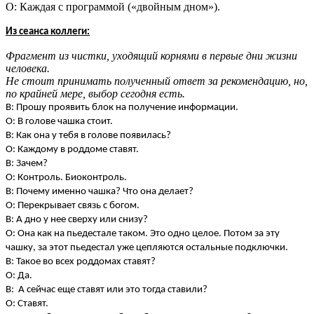
О: Каждая с программой («двойным дном»).
Из сеанса коллеги:
Фрагмент из чистки, уходящий корнями в первые дни жизни
человека.
Не стоит принимать полученный ответ за рекомендацию, но,
по крайней мере, выбор сегодня есть.
В: Прошу проявить блок на получение информации.
О: В голове чашка стоит.
В: Как она у тебя в голове появилась?
О: Каждому в роддоме ставят.
В: Зачем?
О: Контроль. Биоконтроль.
В: Почему именно чашка? Что она делает?
О: Перекрывает связь с богом.
В: А дно у нее сверху или снизу?
О: Она как на пьедестале таком. Это одно целое. Потом за эту
чашку, за этот пьедестал уже цепляются остальные подключки.
В: Такое во всех роддомах ставят?
О: Да.
В: А сейчас еще ставят или это тогда ставили?
О: Ставят.