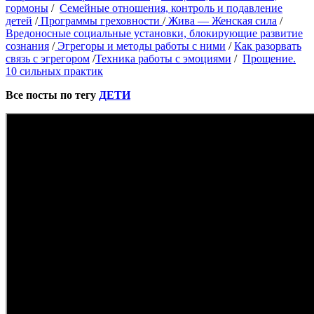
гормоны
/
Семейные отношения, контроль и подавление
детей
/
Программы греховности
/
Жива — Женская сила
/
Вредоносные социальные установки, блокирующие развитие
сознания
/
Эгрегоры и методы работы с ними
/
Как разорвать
связь с эгрегором
/
Техника работы с эмоциями
/
Прощение.
10 сильных практик
Все посты по тегу
ДЕТИ