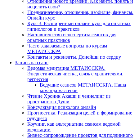
Отношения нового времени. Как найти, понять и
исцелить свои?
Предназначение, отношения, изобилие, финансы.
Онлайн курс
Курс 3. Расширенный онлайн курс для опытных
гипнологов и практиков
Наставничество и экспертиза сеансов для
опытных практиков
Часто задаваемые вопросы по курсам
МЕТАИССКРА
Контакты и реквизиты. Донейшн по сердцу
Запись на сеанс
Ведомая медитация МЕТАИССКРА.
Энергетическая чистка, связь с хранителями,
регрессия
Ведущие сеансов МЕТАИССКРА. Наша
команда мастеров
Чтение Хроник Акаши и ченнелинг из
пространства Души
Консультация психолога онлайн
Прогностика. Реализация целей и формирование
будущего
Коучинг, как альтернатива сеансам ведомой
медитации
Бизнес-сопровождение проектов для подлинного