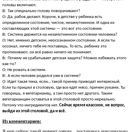
головы включают.
В: Так специально голову поворачивают?
О: Да, рабов делают. Короче, в детстве у ребенка есть
определенное состояние, чистое, незамутненное. И одна из
составляющих этой системы — это вот это состояние.
В: Система держится на незамутненном состоянии человека?
О: Нет, именно детском, неосознанном состоянии. А если ты
осознал, ничего тебе не поставишь. То есть, ребенку это
пропихивают, он всё равно ничего не понимает.
В: Почему не срабатывает детская защита? Можно избежать этого
как-то?
О: Не рожать в системе.
В: А если человек родился уже в системе?
О: Идет такая тема, если… такой пример приводят интересный.
Если ты пришел в столовую, где все едят мясо, причем руками. Ты
говоришь, я вегетарианец, а там просто нет другого. Таким
вегетарианцем оставатья в этой столовой просто нереально.
Потому что ингредиентов нет.
Сейчас время классное, не вопрос,
выйди из этой столовой, да и всё.
Из комментариев:
Я еще сейчас такой момент озвучу…постараюсь максимально