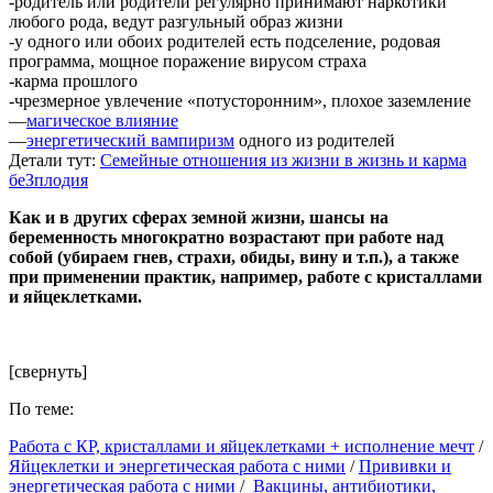
-родитель или родители регулярно принимают наркотики
любого рода, ведут разгульный образ жизни
-у одного или обоих родителей есть подселение, родовая
программа, мощное поражение вирусом страха
-карма прошлого
-чрезмерное увлечение «потусторонним», плохое заземление
—
магическое влияние
—
энергетический вампиризм
одного из родителей
Детали тут:
Семейные отношения из жизни в жизнь и карма
беЗплодия
Как и в других сферах земной жизни, шансы на
беременность многократно возрастают при работе над
собой (убираем гнев, страхи, обиды, вину и т.п.), а также
при применении практик, например, работе с кристаллами
и яйцеклетками.
[свернуть]
По теме:
Работа с КР, кристаллами и яйцеклетками + исполнение мечт
/
Яйцеклетки и энергетическая работа с ними
/
Прививки и
энергетическая работа с ними
/
Вакцины, антибиотики,