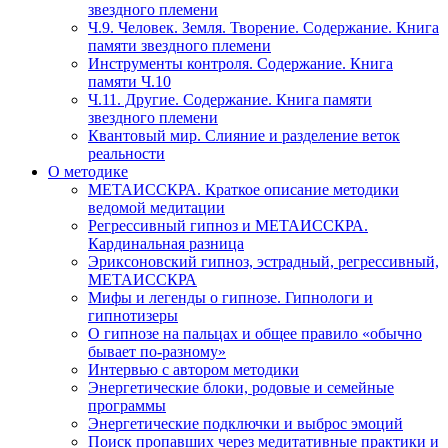
звездного племени
Ч.9. Человек. Земля. Творение. Содержание. Книга
памяти звездного племени
Инструменты контроля. Содержание. Книга
памяти Ч.10
Ч.11. Другие. Содержание. Книга памяти
звездного племени
Квантовый мир. Слияние и разделение веток
реальности
О методике
МЕТАИССКРА. Краткое описание методики
ведомой медитации
Регрессивный гипноз и МЕТАИССКРА.
Кардинальная разница
Эриксоновский гипноз, эстрадный, регрессивный,
МЕТАИССКРА
Мифы и легенды о гипнозе. Гипнологи и
гипнотизеры
О гипнозе на пальцах и общее правило «обычно
бывает по-разному»
Интервью с автором методики
Энергетические блоки, родовые и семейные
программы
Энергетические подключки и выброс эмоций
Поиск пропавших через медитативные практики и