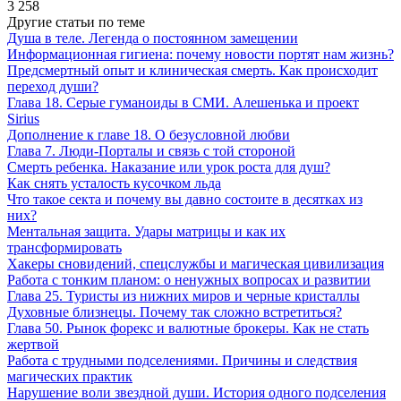
3 258
Другие статьи по теме
Душа в теле. Легенда о постоянном замещении
Информационная гигиена: почему новости портят нам жизнь?
Предсмертный опыт и клиническая смерть. Как происходит
переход души?
Глава 18. Серые гуманоиды в СМИ. Алешенька и проект
Sirius
Дополнение к главе 18. О безусловной любви
Глава 7. Люди-Порталы и связь с той стороной
Смерть ребенка. Наказание или урок роста для душ?
Как снять усталость кусочком льда
Что такое секта и почему вы давно состоите в десятках из
них?
Ментальная защита. Удары матрицы и как их
трансформировать
Хакеры сновидений, спецслужбы и магическая цивилизация
Работа с тонким планом: о ненужных вопросах и развитии
Глава 25. Туристы из нижних миров и черные кристаллы
Духовные близнецы. Почему так сложно встретиться?
Глава 50. Рынок форекс и валютные брокеры. Как не стать
жертвой
Работа с трудными подселениями. Причины и следствия
магических практик
Нарушение воли звездной души. История одного подселения