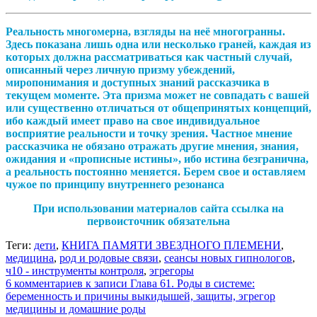
Реальность многомерна, взгляды на неё многогранны.
Здесь показана лишь одна или несколько граней, каждая из
которых должна рассматриваться как частный случай,
описанный через личную призму убеждений,
миропонимания и доступных знаний рассказчика в
текущем моменте. Эта призма может не совпадать с вашей
или существенно отличаться от общепринятых концепций,
ибо каждый имеет право на свое индивидуальное
восприятие реальности и точку зрения. Частное мнение
рассказчика не обязано отражать другие мнения, знания,
ожидания и «прописные истины», ибо истина безгранична,
а реальность постоянно меняется. Берем свое и оставляем
чужое по принципу внутреннего резонанса
При использовании материалов сайта ссылка на
первоисточник обязательна
Теги:
дети
,
КНИГА ПАМЯТИ ЗВЕЗДНОГО ПЛЕМЕНИ
,
медицина
,
род и родовые связи
,
сеансы новых гипнологов
,
ч10 - инструменты контроля
,
эгрегоры
6 комментариев
к записи Глава 61. Роды в системе:
беременность и причины выкидышей, защиты, эгрегор
медицины и домашние роды