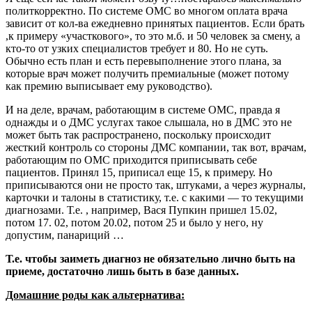
политкорректно. По системе ОМС во многом оплата врача
зависит от кол-ва ежедневно принятых пациентов. Если брать
,к примеру «участкового», то это м.б. и 50 человек за смену, а
кто-то от узких специалистов требует и 80. Но не суть.
Обычно есть план и есть перевыполнение этого плана, за
которые врач может получить премиальные (может потому
как премию выписывает ему руководство).
И на деле, врачам, работающим в системе ОМС, правда я
однажды и о ДМС услугах такое слышала, но в ДМС это не
может быть так распространено, поскольку происходит
жесткий контроль со стороны ДМС компании, так вот, врачам,
работающим по ОМС приходится приписывать себе
пациентов. Принял 15, приписал еще 15, к примеру. Но
приписываются они не просто так, штуками, а через журналы,
карточки и талоны в статистику, т.е. с какими — то текущими
диагнозами. Т.е. , например, Вася Пупкин пришел 15.02,
потом 17. 02, потом 20.02, потом 25 и было у него, ну
допустим, панариций …
Т.е. чтобы заиметь диагноз не обязательно лично быть на
приеме, достаточно лишь быть в базе данных.
Домашние роды как альтернатива: