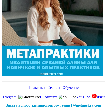
Практики
|
Сеансы
|
Обучение
Telegram
ВКонтакте
YouTube
Дзен
Задать вопрос администратору: seans1@metaisskra.com