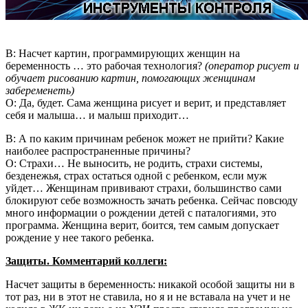
В: Насчет картин, программирующих женщин на
беременность … это рабочая технология?
(оператор рисует и
обучает рисованию картин, помогающих женщинам
забеременеть)
О: Да, будет. Сама женщина рисует и верит, и представляет
себя и малыша… и малыш приходит…
В: А по каким причинам ребенок может не прийти? Какие
наиболее распространенные причины?
О: Страхи… Не выносить, не родить, страхи системы,
безденежья, страх остаться одной с ребенком, если муж
уйдет… Женщинам прививают страхи, большинство сами
блокируют себе возможность зачать ребенка. Сейчас повсюду
много информации о рождении детей с паталогиями, это
программа. Женщина верит, боится, тем самым допускает
рождение у нее такого ребенка.
Защиты. Комментарий коллеги:
Насчет защиты в беременность: никакой особой защиты ни в
тот раз, ни в этот не ставила, но я и не вставала на учет и не