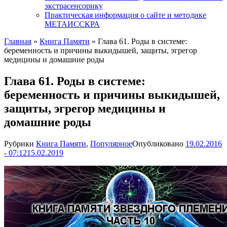
экстрасенсорику
Практическая информация о сайте и методике
МЕТАИССКРА
Главная
»
Книга Памяти
»
Глава 61. Роды в системе:
беременность и причины выкидышей, защиты, эгрегор
медицины и домашние роды
Глава 61. Роды в системе:
беременность и причины выкидышей,
защиты, эгрегор медицины и
домашние роды
Рубрики
Книга Памяти
,
Популярное
Опубликовано
19.02.2016
- 07:12
15.02.2019