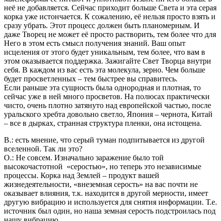
неё не добавляется. Сейчас приходит больше Света и эта серая
корка уже истончается. К сожалению, её нельзя просто взять и
сразу убрать. Этот процесс должен быть планомерным. И
даже Творец не может её просто растворить, тем более что для
Него в этом есть смысл получения знаний. Ваш опыт
исцеления от этого будет уникальным, тем более, что вам в
этом оказывается поддержка. Зажигайте Свет Творца внутри
себя. В каждом из вас есть эта молекула, зерно. Чем больше
будет просветленных – тем быстрее вы справитесь.
Если раньше эта сущность была однородная и плотная, то
сейчас уже в ней много просветов. На полюсах практически
чисто, очень плотно затянуто над европейской частью, после
уральского хребта довольно светло, Япония – чернота, Китай
– все в дырках, странная структура пленки, она истощена.
В.: есть мнение, что серый туман подпитывается из другой
вселенной. Так ли это?
О.: Не совсем. Изначально заражение было той
высокочастотной «серостью», но теперь это независимые
процессы. Корка над Землей – продукт вашей
жизнедеятельности, «внеземная серость» на вас почти не
оказывает влияния, т.к. находится в другой мерности, имеет
другую вибрацию и используется для снятия информации. Т.е.
источник был один, но наша земная серость подстроилась под
нашу вибрацию.