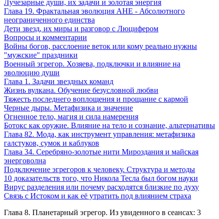
Лучезарные души, их задачи и золотая энергия
Глава 19. Фрактальная эволюция АНЕ - Абсолютного
неограниченного единства
Дети звезд, их миры и разговор с Люцифером
Вопросы и комментарии
Войны богов, расслоение веток или кому реально нужны
"мужские" праздники
Военный эгрегор. Хозяева, подключки и влияние на
эволюцию души
Глава 1. Задачи звездных команд
Жизнь вулкана. Обучение безусловной любви
Тяжесть последнего воплощения и прощание с кармой
Черные дыры. Метафизика и значение
Огненное тело, магия и сила намерения
Ботокс как оружие. Влияние на тело и сознание, альтернативы
Глава 82. Мода, как инструмент управления: метафизика
галстуков, сумок и каблуков
Глава 34. Серебряно-золотые нити Мироздания и майская
энерговолна
Подключение эгрегоров к человеку. Структура и методы
10 доказательств того, что Никола Тесла был богом науки
Вирус разделения или почему расходятся близкие по духу
Связь с Истоком и как её утратить под влиянием страха
Глава 8. Планетарный эгрегор. Из увиденного в сеансах: 3