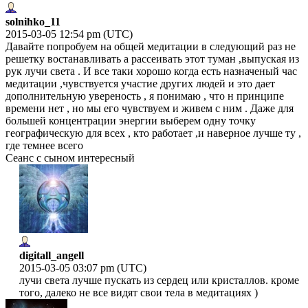
solnihko_11
2015-03-05 12:54 pm (UTC)
Давайте попробуем на общей медитации в следующий раз не
решетку востанавливать а рассеивать этот туман ,выпуская из
рук лучи света . И все таки хорошо когда есть назначеный час
медитации ,чувствуется участие других людей и это дает
дополнительную увереность , я понимаю , что н принципе
времени нет , но мы его чувствуем и живем с ним . Даже для
большей концентрации энергии выберем одну точку
географическую для всех , кто работает ,и наверное лучше ту ,
где темнее всего
Сеанс с сыном интересный
digitall_angell
2015-03-05 03:07 pm (UTC)
лучи света лучше пускать из сердец или кристаллов. кроме
того, далеко не все видят свои тела в медитациях )