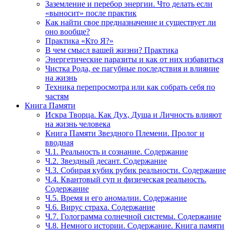
Заземление и перебор энергии. Что делать если
«выносит» после практик
Как найти свое предназначение и существует ли
оно вообще?
Практика «Кто Я?»
В чем смысл вашей жизни? Практика
Энергетические паразиты и как от них избавиться
Чистка Рода, ее пагубные последствия и влияние
на жизнь
Техника перепросмотра или как собрать себя по
частям
Книга Памяти
Искра Творца. Как Дух, Душа и Личность влияют
на жизнь человека
Книга Памяти Звездного Племени. Пролог и
вводная
Ч.1. Реальность и сознание. Содержание
Ч.2. Звездный десант. Содержание
Ч.3. Собирая кубик рубик реальности. Содержание
Ч.4. Квантовый суп и физическая реальность.
Содержание
Ч.5. Время и его аномалии. Содержание
Ч.6. Вирус страха. Содержание
Ч.7. Голограмма солнечной системы. Содержание
Ч.8. Немного истории. Содержание. Книга памяти