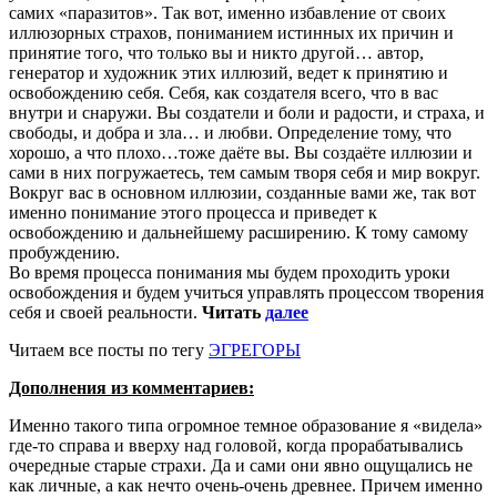
самих «паразитов». Так вот, именно избавление от своих
иллюзорных страхов, пониманием истинных их причин и
принятие того, что только вы и никто другой… автор,
генератор и художник этих иллюзий, ведет к принятию и
освобождению себя. Себя, как создателя всего, что в вас
внутри и снаружи. Вы создатели и боли и радости, и страха, и
свободы, и добра и зла… и любви. Определение тому, что
хорошо, а что плохо…тоже даёте вы. Вы создаёте иллюзии и
сами в них погружаетесь, тем самым творя себя и мир вокруг.
Вокруг вас в основном иллюзии, созданные вами же, так вот
именно понимание этого процесса и приведет к
освобождению и дальнейшему расширению. К тому самому
пробуждению.
Во время процесса понимания мы будем проходить уроки
освобождения и будем учиться управлять процессом творения
себя и своей реальности.
Читать
далее
Читаем все посты по тегу
ЭГРЕГОРЫ
Дополнения из комментариев:
Именно такого типа огромное темное образование я «видела»
где-то справа и вверху над головой, когда прорабатывались
очередные старые страхи. Да и сами они явно ощущались не
как личные, а как нечто очень-очень древнее. Причем именно