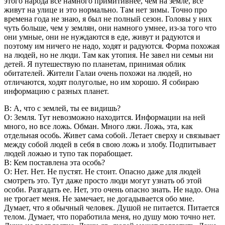
этого народа все намного примитивнее, чем на земле, все
живут на улице и это нормально. Там нет зимы. Точно про
времена года не знаю, я был не полный сезон. Головы у них
чуть больше, чем у землян, они намного умнее, из-за того что
они умные, они не нуждаются в еде, живут и радуются и
поэтому им ничего не надо, ходят и радуются. Форма похожая
на людей, но не люди. Там как утопия. Не завел ни семьи ни
детей. Я путешествую по планетам, принимая облик
обитателей. Жители Галаи очень похожи на людей, но
отличаются, ходят полуголые, но им хорошо. Я собираю
информацию с разных планет.
В: А, что с землей, ты ее видишь?
О: Земля. Тут невозможно находится. Информации на ней
много, но все ложь. Обман. Много лжи. Ложь, эта, как
отдельная особь. Живет сама собой. Летает сверху и связывает
между собой людей в себя в свою ложь и злобу. Подпитывает
людей ложью и тупо так порабощает.
В: Кем поставлена эта особь?
О: Нет. Нет. Не пустят. Не стоит. Опасно даже для людей
смотреть это. Тут даже просто люди могут узнать об этой
особи. Разгадать ее. Нет, это очень опасно знать. Не надо. Она
не трогает меня. Не замечает, не догадывается обо мне.
Думает, что я обычный человек. Душой не питается. Питается
телом. Думает, что поработила меня, но душу мою точно нет.