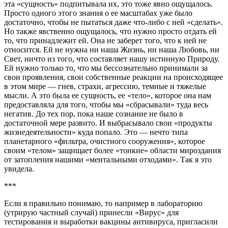
эта «сущность» подпитывала их, это тоже явно ощущалось.
Просто одного этого знания о ее масштабах уже было
достаточно, чтобы не пытаться даже что-либо с ней «сделать».
Но также явственно ощущалось, что нужно просто отдать ей
то, что принадлежит ей. Она не заберет того, что к ней не
относится. Ей не нужна ни наша Жизнь, ни наша Любовь, ни
Свет, ничто из того, что составляет нашу истинную Природу.
Ей нужно только то, что мы бессознательно принимали за
свои проявления, свои собственные реакции на происходящее
в этом мире — гнев, страхи, агрессию, темные и тяжелые
мысли. А это была ее сущность, ее «тело», которое она нам
предоставляла для того, чтобы мы «сбрасывали» туда весь
негатив. До тех пор, пока наше сознание не было в
достаточной мере развито. И выбрасывало свои «продукты
жизнедеятельности» куда попало. Это — нечто типа
планетарного «фильтра, очистного сооружения», которое
своим «телом» защищает более «тонкие» области мироздания
от затопления нашими «ментальными отходами». Так я это
увидела.
***
Если я правильно понимаю, то например в лабораторию
(утрирую частный случай) принесли «Вирус» для
тестирования и выработки вакцины антивируса, пригласили