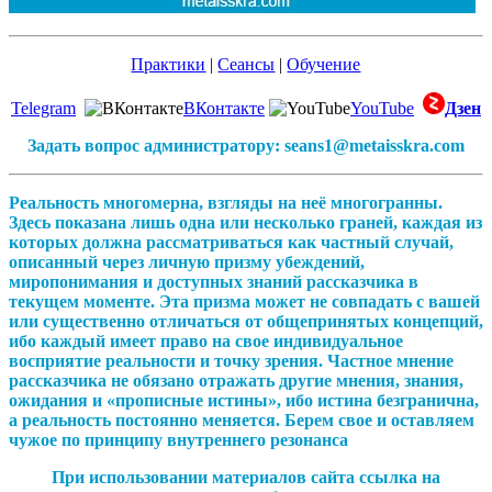
Практики
|
Сеансы
|
Обучение
Telegram
ВКонтакте
YouTube
Дзен
Задать вопрос администратору: seans1@metaisskra.com
Реальность многомерна, взгляды на неё многогранны.
Здесь показана лишь одна или несколько граней, каждая из
которых должна рассматриваться как частный случай,
описанный через личную призму убеждений,
миропонимания и доступных знаний рассказчика в
текущем моменте. Эта призма может не совпадать с вашей
или существенно отличаться от общепринятых концепций,
ибо каждый имеет право на свое индивидуальное
восприятие реальности и точку зрения. Частное мнение
рассказчика не обязано отражать другие мнения, знания,
ожидания и «прописные истины», ибо истина безгранична,
а реальность постоянно меняется. Берем свое и оставляем
чужое по принципу внутреннего резонанса
При использовании материалов сайта ссылка на