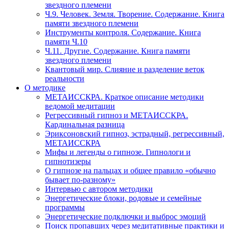
звездного племени
Ч.9. Человек. Земля. Творение. Содержание. Книга
памяти звездного племени
Инструменты контроля. Содержание. Книга
памяти Ч.10
Ч.11. Другие. Содержание. Книга памяти
звездного племени
Квантовый мир. Слияние и разделение веток
реальности
О методике
МЕТАИССКРА. Краткое описание методики
ведомой медитации
Регрессивный гипноз и МЕТАИССКРА.
Кардинальная разница
Эриксоновский гипноз, эстрадный, регрессивный,
МЕТАИССКРА
Мифы и легенды о гипнозе. Гипнологи и
гипнотизеры
О гипнозе на пальцах и общее правило «обычно
бывает по-разному»
Интервью с автором методики
Энергетические блоки, родовые и семейные
программы
Энергетические подключки и выброс эмоций
Поиск пропавших через медитативные практики и