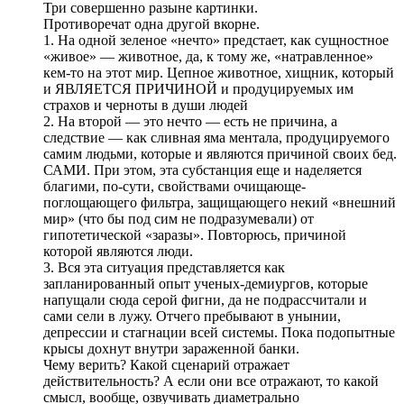
Три совершенно разыне картинки.
Противоречат одна другой вкорне.
1. На одной зеленое «нечто» предстает, как сущностное
«живое» — животное, да, к тому же, «натравленное»
кем-то на этот мир. Цепное животное, хищник, который
и ЯВЛЯЕТСЯ ПРИЧИНОЙ и продуцируемых им
страхов и черноты в души людей
2. На второй — это нечто — есть не причина, а
следствие — как сливная яма ментала, продуцируемого
самим людьми, которые и являются причиной своих бед.
САМИ. При этом, эта субстанция еще и наделяется
благими, по-сути, свойствами очищающе-
поглощающего фильтра, защищающего некий «внешний
мир» (что бы под сим не подразумевали) от
гипотетической «заразы». Повторюсь, причиной
которой являются люди.
3. Вся эта ситуация представляется как
запланированный опыт ученых-демиургов, которые
напущали сюда серой фигни, да не подрассчитали и
сами сели в лужу. Отчего пребывают в унынии,
депрессии и стагнации всей системы. Пока подопытные
крысы дохнут внутри зараженной банки.
Чему верить? Какой сценарий отражает
действительность? А если они все отражают, то какой
смысл, вообще, озвучивать диаметрально