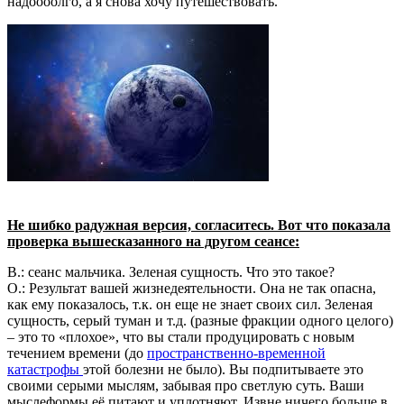
надоооолго, а я снова хочу путешествовать.
Не шибко радужная версия, согласитесь. Вот что показала
проверка вышесказанного на другом сеансе:
В.: сеанс мальчика. Зеленая сущность. Что это такое?
О.: Результат вашей жизнедеятельности. Она не так опасна,
как ему показалось, т.к. он еще не знает своих сил. Зеленая
сущность, серый туман и т.д. (разные фракции одного целого)
– это то «плохое», что вы стали продуцировать с новым
течением времени (до
пространственно-временной
катастрофы
этой болезни не было). Вы подпитываете это
своими серыми мыслям, забывая про светлую суть. Ваши
мыслеформы её питают и уплотняют. Извне ничего больше в