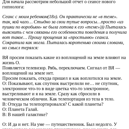
Для начала рассмотрим небольшой отчет о сеансе нового
гипнолога:
Сеанс с моим ребенком(18л). Он практически не «в теме».
так, кой чаго… Стыдно за свои тупые вопросы…просто «из
пушки по воробьям» не была готова к его «теме»))) Пыталась
выяснить с чем связаны его особенности поведения и получила
вот такое… Прошу прощения за «простыню» сеанса.
Сократила как могла. Пыталась коротенько своими словами,
но смысл терялся:
ВЯ просим показать какие из воплощений на земле влияют на
жизнь О.
Появляется телевизор. Рябь, переключаем. Сигнал от ВЯ —
воплощений на земле нет.
Просим показать, откуда пришел и как воплотился на земле.
О: Показывают, как спутник выстрелили не… не спутник,
электронное что-то в виде цветка что-то электронное,
выстреливают и я на земле. Сразу как сбросили в
человеческом обличии. Как телепортация из тела в тело.
В: Откуда ты телепортировался? С какой планеты?
О: Планета Галай.
В: В нашей галактике?
О: И да и нет. На уме — путешественник. Был недолго. У