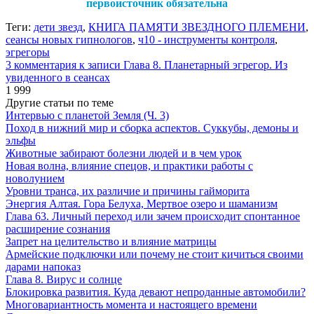
первоисточник обязательна
Теги:
дети звезд
,
КНИГА ПАМЯТИ ЗВЕЗДНОГО ПЛЕМЕНИ
,
сеансы новых гипнологов
,
ч10 - инструменты контроля
,
эгрегоры
3 комментария
к записи Глава 8. Планетарный эгрегор. Из
увиденного в сеансах
1 999
Другие статьи по теме
Интервью с планетой Земля (Ч. 3)
Поход в нижний мир и сборка аспектов. Суккубы, демоны и
эльфы
Животные забирают болезни людей и в чем урок
Новая волна, влияние спецов, и практики работы с
новолунием
Уровни транса, их различие и причины гайморита
Энергия Алтая. Гора Белуха, Мертвое озеро и шаманизм
Глава 63. Личный переход или зачем происходит спонтанное
расширение сознания
Запрет на целительство и влияние матрицы
Армейские подключки или почему не стоит кичиться своими
дарами напоказ
Глава 8. Вирус и солнце
Блокировка развития. Куда девают непроданные автомобили?
Многовариантность момента и настоящего времени