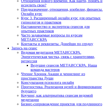
Отношения нового времени. Как найти, понять и
исцелить свои?
Предназначение, отношения, изобилие, финансы.
Онлайн курс
Курс 3. Расширенный онлайн курс для опытных
гипнологов и практиков
Наставничество и экспертиза сеансов для
опытных практиков
Часто задаваемые вопросы по курсам
МЕТАИССКРА
Контакты и реквизиты. Донейшн по сердцу
Запись на сеанс
Ведомая медитация МЕТАИССКРА.
Энергетическая чистка, связь с хранителями,
регрессия
Ведущие сеансов МЕТАИССКРА. Наша
команда мастеров
Чтение Хроник Акаши и ченнелинг из
пространства Души
Консультация психолога онлайн
Прогностика. Реализация целей и формирование
будущего
Коучинг, как альтернатива сеансам ведомой
медитации
Бизнес-сопровождение проектов для подлинного