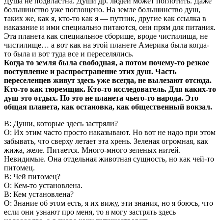
Душа не подвластна. Души др. людей может поглотить. Даже
большинство уже поглощено. На земле большинство душ,
таких же, как я, кто-то как я — путник, другие как ссылка в
наказание и ими специально питаются, они прям для питания.
Эта планета как специальное сборище, вроде чистилища, не
чистилище… а вот как на этой планете Америка была когда-
то была и вот туда все и переселялись.
Когда то земля была свободная, а потом почему-то резкое
поступление и распространение этих душ. Часть
переселенцев живут здесь уже всегда, не вылезают отсюда.
Кто-то как тюремщик. Кто-то исследователь. Для каких-то
душ это отдых. Но это не планета чьего-то народа. Это
общая планета, как остановка, как общественный вокзал.
В: Души, которые здесь застряли?
О: Их этим часто просто наказывают. Но вот не надо при этом
забывать, что сверху летает эта хрень. Зеленая огромная, как
жижа, желе. Питается. Много-много зеленых нитей.
Невидимые. Она отдельная животная сущность, но как чей-то
питомец.
В: Чей питомец?
О: Кем-то установлена.
В: Кем установлена?
О: Знание об этом есть, я их вижу, эти знания, но я боюсь, что
если они узнают про меня, то я могу застрять здесь