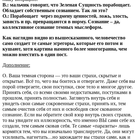
В.: мальчик говорит, что Зеленая Сущность порабощает.
Обладает собственным сознанием. Так ли это?
О.: Порабощает через подмену ценностей, ложь, злость,
зависть и пр. превращаются в норму. Сознание – да,
коллективное сознание темных мыслеформ.
Как наглядно видно из вышесказанного, человечество
само создает те самые эгрегоры, которые его потом и
кушают, хотя картина намного более многогранна, чем
можно вместить в один пост.
Дополнение:
О. Ваша темная сторона — это ваши страхи, скрытые и
открытые. Всё то, чего вы боитесь и отвергаете. Даже себя вы
порой отвергаете, свои поступки, свое тело и многое другое.
Принять себя, со всеми своими недостатками, поступками в
прошлом, принять полностью. Заглянуть внутрь себя и
увидеть свои самые сокровенные страхи, принять их, тем
самым очистив себя от них и освободив свое скованное
сознание. Если вы обратите свой взор внутрь своих страхов,
то вы увидите их иллюзорность, что именно ВЫ сами себе их
создали, тем самым сковав себя. Те самые «паразиты» лишь
кормятся тем, что вы изначально транслируете. Да, они могут
усиливать, нагнетать…но зарождаете вы страхи сами, как и