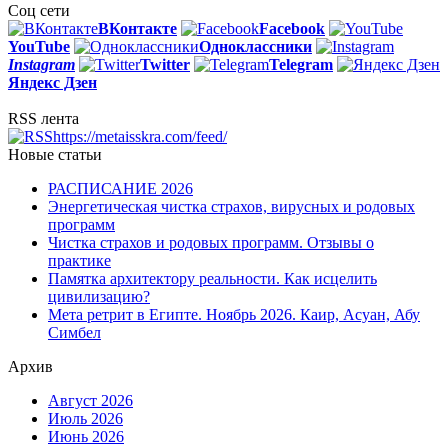
Соц сети
ВКонтакте
Facebook
You
Tube
Одноклассники
Instagram
Twitter
Telegram
Яндекс Дзен
RSS лента
https://metaisskra.com/feed/
Новые статьи
РАСПИСАНИЕ 2026
Энергетическая чистка страхов, вирусных и родовых
программ
Чистка страхов и родовых программ. Отзывы о
практике
Памятка архитектору реальности. Как исцелить
цивилизацию?
Мета ретрит в Египте. Ноябрь 2026. Каир, Асуан, Абу
Симбел
Архив
Август 2026
Июль 2026
Июнь 2026