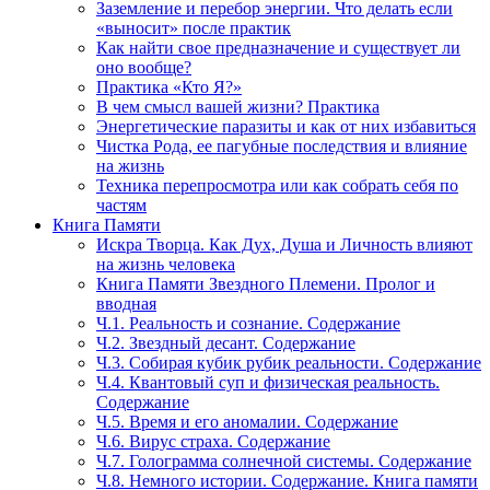
Заземление и перебор энергии. Что делать если
«выносит» после практик
Как найти свое предназначение и существует ли
оно вообще?
Практика «Кто Я?»
В чем смысл вашей жизни? Практика
Энергетические паразиты и как от них избавиться
Чистка Рода, ее пагубные последствия и влияние
на жизнь
Техника перепросмотра или как собрать себя по
частям
Книга Памяти
Искра Творца. Как Дух, Душа и Личность влияют
на жизнь человека
Книга Памяти Звездного Племени. Пролог и
вводная
Ч.1. Реальность и сознание. Содержание
Ч.2. Звездный десант. Содержание
Ч.3. Собирая кубик рубик реальности. Содержание
Ч.4. Квантовый суп и физическая реальность.
Содержание
Ч.5. Время и его аномалии. Содержание
Ч.6. Вирус страха. Содержание
Ч.7. Голограмма солнечной системы. Содержание
Ч.8. Немного истории. Содержание. Книга памяти