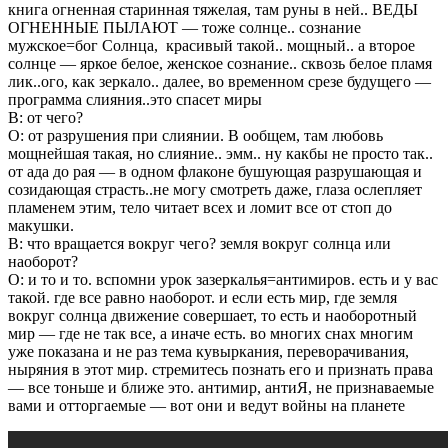
книга огненная старинная тяжелая, там руны в ней.. ВЕДЫ
ОГНЕННЫЕ ПЫЛАЮТ — тоже солнце.. сознание
мужское=бог Солнца, красивый такой.. мощный.. а второе
солнце — яркое белое, женское сознание.. сквозь белое пламя
лик..ого, как зеркало.. далее, во временном срезе будущего —
программа слияния..это спасет миры
В: от чего?
О: от разрушения при слиянии. В ообщем, там любовь
мощнейшая такая, но слияние.. эмм.. ну какбы не просто так..
от ада до рая — в одном флаконе бушующая разрушающая и
созидающая страсть..не могу смотреть даже, глаза ослепляет
пламенем этим, тело читает всех и ломит все от стоп до
макушки.
В: что вращается вокруг чего? земля вокруг солнца или
наоборот?
О: и то и то. вспомни урок зазеркалья=антимиров. есть и у вас
такой. где все равно наоборот. и если есть мир, где земля
вокруг солнца движение совершает, то есть и наоборотный
мир — где не так все, а иначе есть. во многих снах многим
уже показана и не раз тема кувыркания, переворачивания,
ныряния в этот мир. стремитесь познать его и признать права
— все тоньше и ближе это. антимир, антиЯ, не признаваемые
вами и отторгаемые — вот они и ведут войны на планете