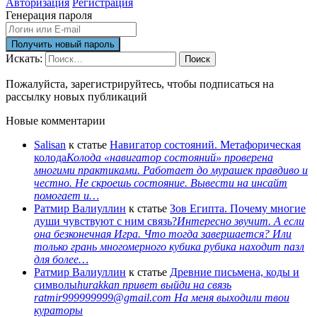
Авторизация
Регистрация
Генерация пароля
Искать:
Поиск
Пожалуйста, зарегистрируйтесь, чтобы подписаться на
рассылку новых публикаций
Новые комментарии
Salisan
к статье
Навигатор состояний. Метафорическая
колода
Колода «навигатор состояний» проверена
многими практиками. Работает до мурашек правдиво и
честно. Не скроешь состояние. Вывести на инсайт
помогает и…
Ратмир Валиуллин
к статье
Зов Египта. Почему многие
души чувствуют с ним связь?
Интересно звучит. А если
она безконечная Игра. Что тогда завершается? Или
только грань многомерного кубика рубика находит пазл
для более…
Ратмир Валиуллин
к статье
Древние письмена, коды и
символы
hurakkan привет выйди на связь
ratmir999999999@gmail.com На меня выходили твои
кураторы