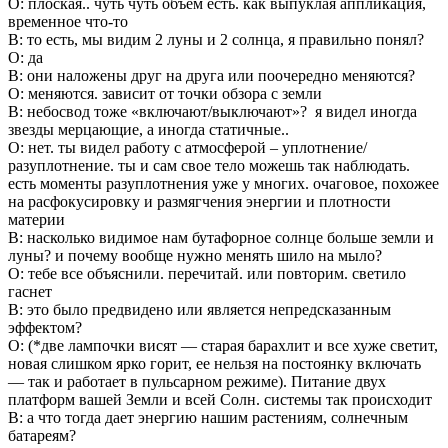
О: плоская.. чуть чуть объем есть. как выпуклая аппликация,
временное что-то
В: то есть, мы видим 2 луны и 2 солнца, я правильно понял?
О: да
В: они наложены друг на друга или поочередно меняются?
О: меняются. зависит от точки обзора с земли
В: небосвод тоже «включают/выключают»? я видел иногда
звезды мерцающие, а иногда статичные..
О: нет. ты видел работу с атмосферой – уплотнение/
разуплотнение. ты и сам свое тело можешь так наблюдать.
есть моменты разуплотнения уже у многих. очаговое, похожее
на расфокусировку и размягчения энергии и плотности
материи
В: насколько видимое нам бутафорное солнце больше земли и
луны? и почему вообще нужно менять шило на мыло?
О: тебе все объяснили. перечитай. или повторим. светило
гаснет
В: это было предвидено или является непредсказанным
эффектом?
О: (*две лампочки висят — старая барахлит и все хуже светит,
новая слишком ярко горит, ее нельзя на постоянку включать
— так и работает в пульсарном режиме). Питание двух
платформ вашей Земли и всей Солн. системы так происходит
В: а что тогда дает энергию нашим растениям, солнечным
батареям?