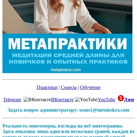
Практики
|
Сеансы
|
Обучение
Telegram
ВКонтакте
YouTube
Дзен
Задать вопрос администратору: seans1@metaisskra.com
Реальность многомерна, взгляды на неё многогранны.
Здесь показана лишь одна или несколько граней, каждая из
которых должна рассматриваться как частный случай,