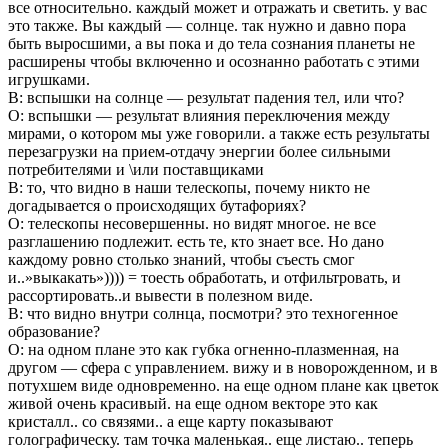
все относительно. каждый может и отражать и светить. у вас
это также. Вы каждый — солнце. так нужно и давно пора
быть выросшими, а вы пока и до тела сознания планеты не
расширены чтобы включенно и осознанно работать с этими
игрушками.
В: вспышки на солнце — результат падения тел, или что?
О: вспышки — результат влияния переключения между
мирами, о котором мы уже говорили. а также есть результаты
перезагрузки на прием-отдачу энергии более сильными
потребителями и \или поставщиками
В: то, что видно в наши телескопы, почему никто не
догадывается о происходящих бутафориях?
О: телескопы несовершенны. но видят многое. не все
разглашению подлежит. есть те, кто знает все. Но дано
каждому ровно столько знаний, чтобы съесть смог
и..»выкакать»)))) = тоесть обработать, и отфильтровать, и
рассортировать..и вывести в полезном виде.
В: что видно внутри солнца, посмотри? это техногенное
образование?
О: на одном плане это как губка огненно-плазменная, на
другом — сфера с управлением. вижу и в новорожденном, и в
потухшем виде одновременно. на еще одном плане как цветок
живой очень красивый. на еще одном векторе это как
кристалл.. со связями.. а еще карту показывают
голографическу. там точка маленькая.. еще листаю.. теперь