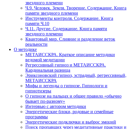
звездного племени
Ч.9. Человек. Земля. Творение. Содержание. Книга
памяти звездного племени
Инструменты контроля. Содержание. Книга
памяти Ч.10
Ч.11. Другие. Содержание. Книга памяти
звездного племени
Квантовый мир. Слияние и разделение веток
реальности
О методике
МЕТАИССКРА. Краткое описание методики
ведомой медитации
Регрессивный гипноз и МЕТАИССКРА.
Кардинальная разница
Эриксоновский гипноз, эстрадный, регрессивный,
МЕТАИССКРА
Мифы и легенды о гипнозе. Гипнологи и
гипнотизеры
О гипнозе на пальцах и общее правило «обычно
бывает по-разному»
Интервью с автором методики
Энергетические блоки, родовые и семейные
программы
Энергетические подключки и выброс эмоций
Поиск пропавших через медитативные практики и