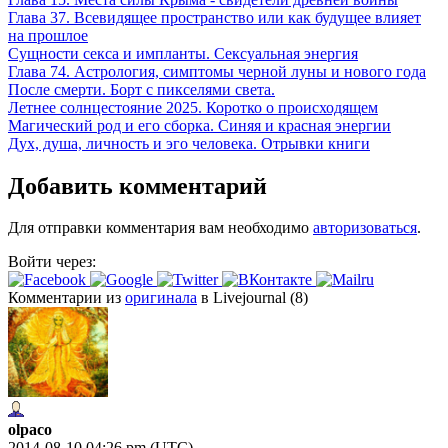
Глава 37. Всевидящее пространство или как будущее влияет
на прошлое
Сущности секса и импланты. Сексуальная энергия
Глава 74. Астрология, симптомы черной луны и нового года
После смерти. Борт с пикселями света.
Летнее солнцестояние 2025. Коротко о происходящем
Магический род и его сборка. Синяя и красная энергии
Дух, душа, личность и эго человека. Отрывки книги
Добавить комментарий
Для отправки комментария вам необходимо
авторизоваться
.
Войти через:
Комментарии из
оригинала
в Livejournal (8)
olpaco
2014-08-10 04:26 pm (UTC)