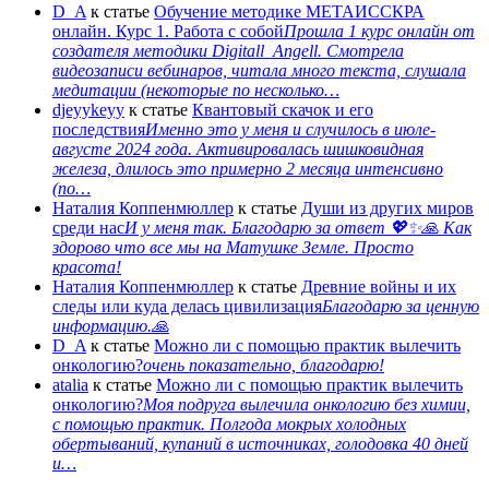
D_A
к статье
Обучение методике МЕТАИССКРА
онлайн. Курс 1. Работа с собой
Прошла 1 курс онлайн от
создателя методики Digitall_Angell. Смотрела
видеозаписи вебинаров, читала много текста, слушала
медитации (некоторые по несколько…
djeyykeyy
к статье
Квантовый скачок и его
последствия
Именно это у меня и случилось в июле-
августе 2024 года. Активировалась шишковидная
железа, длилось это примерно 2 месяца интенсивно
(по…
Наталия Коппенмюллер
к статье
Души из других миров
среди нас
И у меня так. Благодарю за ответ 💖✨️🙏 Как
здорово что все мы на Матушке Земле. Просто
красота!
Наталия Коппенмюллер
к статье
Древние войны и их
следы или куда делась цивилизация
Благодарю за ценную
информацию.🙏
D_A
к статье
Можно ли с помощью практик вылечить
онкологию?
очень показательно, благодарю!
atalia
к статье
Можно ли с помощью практик вылечить
онкологию?
Моя подруга вылечила онкологию без химии,
с помощью практик. Полгода мокрых холодных
обертываний, купаний в источниках, голодовка 40 дней
и…