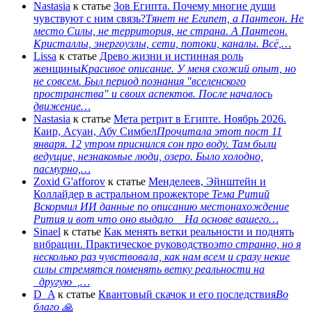
Nastasia
к статье
Зов Египта. Почему многие души
чувствуют с ним связь?
Тянет не Египет, а Пантеон. Не
место Силы, не территория, не страна. А Пантеон.
Кристаллы, энергоузлы, сети, потоки, каналы. Всё,…
Lissa
к статье
Древо жизни и истинная роль
женщины
Красивое описание. У меня схожий опыт, но
не совсем. Был период познания "вселенского
пространства" и своих аспектов. После началось
движение…
Nastasia
к статье
Мета ретрит в Египте. Ноябрь 2026.
Каир, Асуан, Абу Симбел
Прочитала этот пост 11
января. 12 утром приснился сон про воду. Там были
ведущие, незнакомые люди, озеро. Было холодно,
пасмурно,…
Zoxid G'afforov
к статье
Менделеев, Эйнштейн и
Коллайдер в астральном прожекторе
Тема Ритий
Вскормил ИИ данные по описанию местонахождение
Рития и вот что оно выдало На основе вашего…
Sinael
к статье
Как менять ветки реальности и поднять
вибрации. Практическое руководство
это странно, но я
несколько раз чувствовала, как нам всем и сразу некие
силы стремятся поменять ветку реальности на
_другую_,…
D_A
к статье
Квантовый скачок и его последствия
Во
благо 🙏