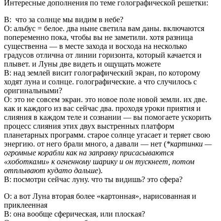
Интересные дополнения по теме голографической решетки:
В: что за солнце мы видим в небе?
О: альбус = белое. два ныне светила вам даны. включаются
попеременно пока, чтобы вы не заметили. хотя разница
существенна — в месте захода и восхода на несколько
градусов отлична от линии горизонта, который качается и
плывет. и Луны две видеть и ощущать можете
В: над землей висит голографический экран, по которому
ходят луна и солнце. голографические. а что случилось с
оригинальными?
О: это не совсем экран. это новое поле новой земли. их две.
как и каждого из вас сейчас два. проходя уроки приятия и
слияния в каждом теле и сознании — вы помогаете ускорить
процесс слияния этих двух выстренных платформ
планетарных программ. старое солнце угасает и теряет свою
энергию. от него брали много, а давали — нет (
*картинки —
огромные корабли как на заправку присасываются
«хоботками» к огненному шарику и он тускнеет, потом
отплывают кудато дальше
).
В: посмотри сейчас луну. что ты видишь? это сфера?
О: а вот Луна вторая более «картонная», нарисованная и
приклеенная
В: она вообще сферическая, или плоская?