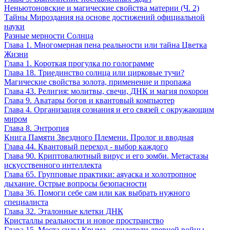
Неньютоновские и магические свойства материи (Ч. 2)
Тайны Мироздания на основе достижений официальной
науки
Разные мерности Солнца
Глава 1. Многомерная пена реальности или тайна Цветка
Жизни
Глава 1. Короткая прогулка по голограмме
Глава 18. Триединство солнца или цирковые тучи?
Магические свойства золота, применение и пропажа
Глава 43. Религия: молитвы, свечи, ДНК и магия похорон
Глава 9. Аватары богов и квантовый компьютер
Глава 4. Организация сознания и его связей с окружающим
миром
Глава 8. Энтропия
Книга Памяти Звездного Племени. Пролог и вводная
Глава 44. Квантовый переход - выбор каждого
Глава 90. Криптовалютный вирус и его зомби. Метастазы
искусственного интеллекта
Глава 65. Групповые практики: аяуаска и холотропное
дыхание. Острые вопросы безопасности
Глава 36. Помоги себе сам или как выбрать нужного
специалиста
Глава 32. Эталонные клетки ДНК
Кристаллы реальности и новое пространство
Глава 15. Места силы Крыма - свидетели древней войны