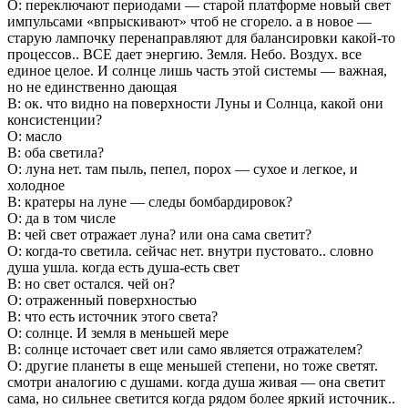
О: переключают периодами — старой платформе новый свет
импульсами «впрыскивают» чтоб не сгорело. а в новое —
старую лампочку перенаправляют для балансировки какой-то
процессов.. ВСЕ дает энергию. Земля. Небо. Воздух. все
единое целое. И солнце лишь часть этой системы — важная,
но не единственно дающая
В: ок. что видно на поверхности Луны и Солнца, какой они
консистенции?
О: масло
В: оба светила?
О: луна нет. там пыль, пепел, порох — сухое и легкое, и
холодное
В: кратеры на луне — следы бомбардировок?
О: да в том числе
В: чей свет отражает луна? или она сама светит?
О: когда-то светила. сейчас нет. внутри пустовато.. словно
душа ушла. когда есть душа-есть свет
В: но свет остался. чей он?
О: отраженный поверхностью
В: что есть источник этого света?
О: солнце. И земля в меньшей мере
В: солнце источает свет или само является отражателем?
О: другие планеты в еще меньшей степени, но тоже светят.
смотри аналогию с душами. когда душа живая — она светит
сама, но сильнее светится когда рядом более яркий источник..