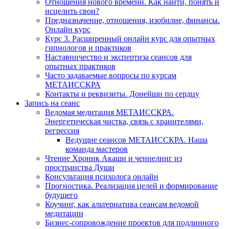
Отношения нового времени. Как найти, понять и
исцелить свои?
Предназначение, отношения, изобилие, финансы.
Онлайн курс
Курс 3. Расширенный онлайн курс для опытных
гипнологов и практиков
Наставничество и экспертиза сеансов для
опытных практиков
Часто задаваемые вопросы по курсам
МЕТАИССКРА
Контакты и реквизиты. Донейшн по сердцу
Запись на сеанс
Ведомая медитация МЕТАИССКРА.
Энергетическая чистка, связь с хранителями,
регрессия
Ведущие сеансов МЕТАИССКРА. Наша
команда мастеров
Чтение Хроник Акаши и ченнелинг из
пространства Души
Консультация психолога онлайн
Прогностика. Реализация целей и формирование
будущего
Коучинг, как альтернатива сеансам ведомой
медитации
Бизнес-сопровождение проектов для подлинного