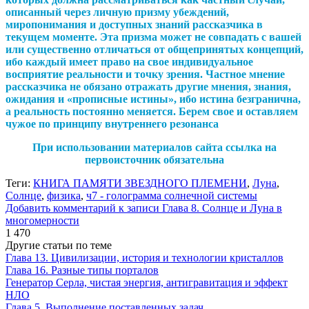
описанный через личную призму убеждений,
миропонимания и доступных знаний рассказчика в
текущем моменте. Эта призма может не совпадать с вашей
или существенно отличаться от общепринятых концепций,
ибо каждый имеет право на свое индивидуальное
восприятие реальности и точку зрения. Частное мнение
рассказчика не обязано отражать другие мнения, знания,
ожидания и «прописные истины», ибо истина безгранична,
а реальность постоянно меняется. Берем свое и оставляем
чужое по принципу внутреннего резонанса
При использовании материалов сайта ссылка на
первоисточник обязательна
Теги:
КНИГА ПАМЯТИ ЗВЕЗДНОГО ПЛЕМЕНИ
,
Луна
,
Солнце
,
физика
,
ч7 - голограмма солнечной системы
Добавить комментарий
к записи Глава 8. Солнце и Луна в
многомерности
1 470
Другие статьи по теме
Глава 13. Цивилизации, история и технологии кристаллов
Глава 16. Разные типы порталов
Генератор Серла, чистая энергия, антигравитация и эффект
НЛО
Глава 5. Выполнение поставленных задач