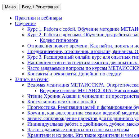
Меню
Вход / Регистрация
Практики и вебинары
Обучение
Курс 1. Работа с собой. Обучение методике МЕТА
Курс 2. Работа с другими. Обучение для работы с 
Кодекс гипнолога
Отношения нового времени. Как найти, понять и и
Предназначение, отношения, изобилие, финансы. О
Курс 3. Расширенный онлайн курс для опытных ги
Наставничество и экспертиза сеансов для опытных
Часто задаваемые вопросы по курсам МЕТАИССК
Контакты и реквизиты. Донейшн по сердцу
Запись на сеанс
Ведомая медитация МЕТАИССКРА. Энергетическая ч
Ведущие сеансов МЕТАИССКРА. Наша коман
Чтение Хроник Акаши и ченнелинг из пространст
Консультация психолога онлайн
Прогностика. Реализация целей и формирование б
Коучинг, как альтернатива сеансам ведомой медита
Бизнес-сопровождение проектов для подлинного ус
Индивидуальная работа с двойником, дублем, маск
Часто задаваемые вопросы по сеансам и курсам
Хранители и их роли. Кто такие хранители и чем о