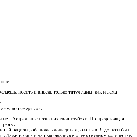
пори.
лаешь, носить и впредь только титул ламы, как и лама
.
ие «малой смертью».
рти нет. Астральные познания твои глубоки. Но предстоящая
страны.
евный рацион добавилась лошадиная доза трав. Я должен был
яд. Даже тсампа и чай выдавались в очень скудном количестве.