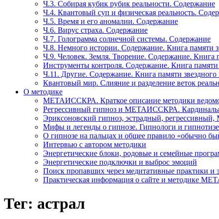
Ч.3. Собирая кубик рубик реальности. Содержание
Ч.4. Квантовый суп и физическая реальность. Соде
Ч.5. Время и его аномалии. Содержание
Ч.6. Вирус страха. Содержание
Ч.7. Голограмма солнечной системы. Содержание
Ч.8. Немного истории. Содержание. Книга памяти 
Ч.9. Человек. Земля. Творение. Содержание. Книга
Инструменты контроля. Содержание. Книга памяти
Ч.11. Другие. Содержание. Книга памяти звездного
Квантовый мир. Слияние и разделение веток реаль
О методике
МЕТАИССКРА. Краткое описание методики ведом
Регрессивный гипноз и МЕТАИССКРА. Кардинальн
Эриксоновский гипноз, эстрадный, регрессивны
Мифы и легенды о гипнозе. Гипнологи и гипнотиз
О гипнозе на пальцах и общее правило «обычно бы
Интервью с автором методики
Энергетические блоки, родовые и семейные прогр
Энергетические подключки и выброс эмоций
Поиск пропавших через медитативные практики и 
Практическая информация о сайте и методике М
Тег: астрал