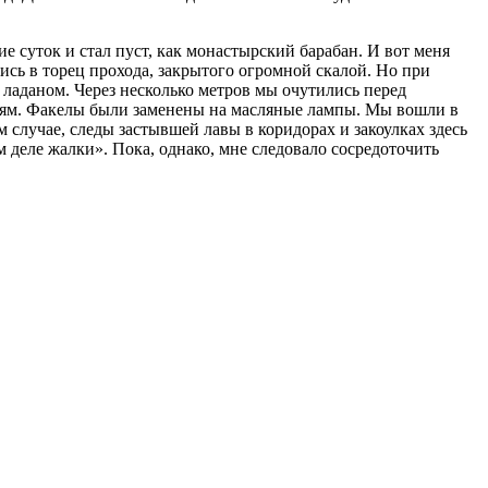
е суток и стал пуст, как монастырский барабан. И вот меня
ь в торец прохода, закрытого огромной скалой. Но при
 ладаном. Через несколько метров мы очутились перед
льям. Факелы были заменены на масляные лампы. Мы вошли в
 случае, следы застывшей лавы в коридорах и закоулках здесь
м деле жалки». Пока, однако, мне следовало сосредоточить