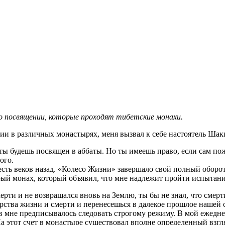
о посвящении, которые проходят тибетские монахи.
нии в различных монастырях, меня вызвал к себе настоятель Шак
 будешь посвящен в аббаты. Но ты имеешь право, если сам поже
ого.
сть веков назад. «Колесо Жизни» завершало свой полный оборот
арый монах, который объявил, что мне надлежит пройти испытан
смерти и не возвращался вновь на Землю, ты бы не знал, что сме
рства жизни и смерти и перенесешься в далекое прошлое нашей 
ев мне предписывалось следовать строгому режиму. В мой ежедн
На этот счет в монастыре существовал вполне определенный взгл