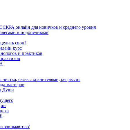
ИССКРА онлайн для новичков и среднего уровня
коллегами и подопечными
сцелить свои?
нлайн курс
пнологов и практиков
 практиков
РА
истка, связь с хранителями, регрессия
да мастеров
ва Души
удущего
ции
пеха
ой
ни занимаются?