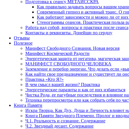
Подготовка к сеансу МЕТАИССКРА
Как правильно задавать вопросы вашим хран
Современный гипноз и активный транс. О ги
Как работают зависимости и можно ли от н
Стенограммы сеансов. Практическая польза р
Работа над собой, вопросы и практики после сеанса
Контакты и реквизиты. Донейшн по сердцу
Отзывы
Полезное
Манифест Свободного Сознания. Новая версия
Манифест Космической Радости
Энергетическая защита от негатива, магическая защ
МАНИФЕСТ СВОБОДНОГО ЧЕЛОВЕКА
Заземление и перебор энергии. Что делать если «в
Как найти свое предназначение и существует ли он
Практика «Кто Я?»
В чем смысл вашей жизни? Практика
Энергетические паразиты и как от них избавиться
Чистка Рода, ее пагубные последствия и влияние н
Техника перепросмотра или как собрать себя по час
Книга Памяти
Искра Творца. Как Дух, Душа и Личность влияют н
Книга Памяти Звездного Племени. Пролог и вводн
Ч.1. Реальность и сознание. Содержание
Ч.2. Звездный десант. Содержание