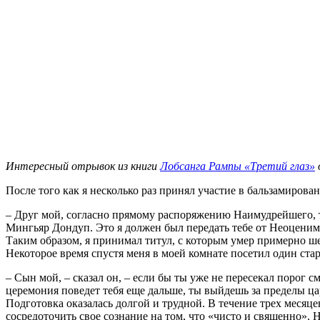
Интересный отрывок из книги
Лобсанга Рампы «Третий глаз»
После того как я несколько раз принял участие в бальзамирова
– Друг мой, согласно прямому распоряжению Наимудрейшего, ты
Мингьяр Дондуп. Это я должен был передать тебе от Неоценим
Таким образом, я принимал титул, с которым умер примерно ше
Некоторое время спустя меня в моей комнате посетил один ст
– Сын мой, – сказал он, – если бы ты уже не пересекал порог 
церемония поведет тебя еще дальше, ты выйдешь за пределы ца
Подготовка оказалась долгой и трудной. В течение трех месяц
сосредоточить свое сознание на том, что «чисто и священно». 