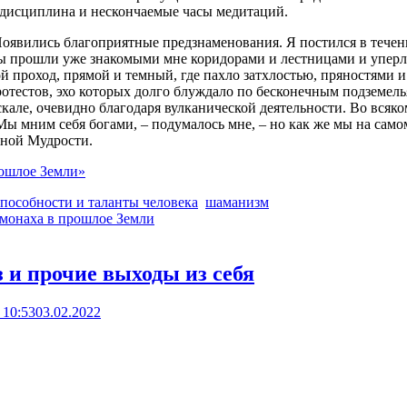
я дисциплина и нескончаемые часы медитаций.
Появились благоприятные предзнаменования. Я постился в течени
 прошли уже знакомыми мне коридорами и лестницами и уперлис
 проход, прямой и темный, где пахло затхлостью, пряностями и
ротестов, эхо которых долго блуждало по бесконечным подземе
але, очевидно благодаря вулканической деятельности. Во всяком
Мы мним себя богами, – подумалось мне, – но как же мы на само
йной Мудрости.
рошлое Земли»
способности и таланты человека
шаманизм
 монаха в прошлое Земли
з и прочие выходы из себя
 10:53
03.02.2022