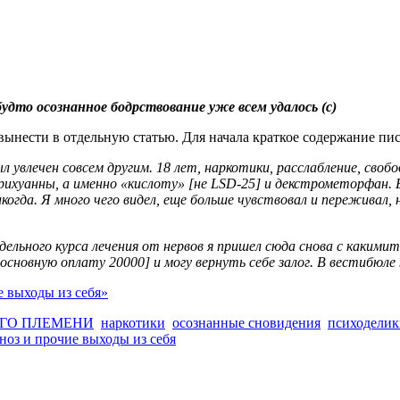
дто осознанное бодрствование уже всем удалось (c)
ынести в отдельную статью. Для начала краткое содержание пис
ыл увлечен совсем другим. 18 лет, наркотики, расслабление, св
арихуанны, а именно «кислоту» [не LSD-25] и декстрометорфан
огда. Я много чего видел, еще больше чувствовал и переживал, н
дельного курса лечения от нервов я пришел сюда снова с какими
 основную оплату 20000] и могу вернуть себе залог. В вестибюл
е выходы из себя»
ОГО ПЛЕМЕНИ
наркотики
осознанные сновидения
психоделик
пноз и прочие выходы из себя