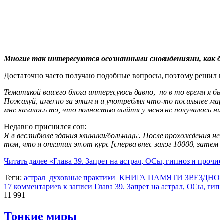
Многие так интересуются осознанными сновидениями, как бу
Достаточно часто получаю подобные вопросы, поэтому решил в
Тематикой вашего блога интересуюсь давно
,
но в то время я б
Пожалуй, именно за этим я и употреблял что-то посильнее м
мне казалось то, что полностью выйти у меня не получалось ник
Недавно приснился сон:
Я в вестибюле здания клиники/больницы. После прохождения не
том, что я оплатил этот курс [сперва внес залог 10000, затем
Читать далее
«Глава 39. Запрет на астрал, ОСы, гипноз и прочи
Теги:
астрал
духовные практики
КНИГА ПАМЯТИ ЗВЕЗДН
17 комментариев
к записи Глава 39. Запрет на астрал, ОСы, ги
11 991
Тонкие миры