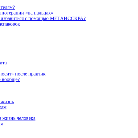
ителям?
пнотерапии «на пальцах»
их избавиться с помощью МЕТАИССКРА?
аспаковок
ита
ыносит» после практик
о вообще?
а жизнь
тям
а жизнь человека
ая