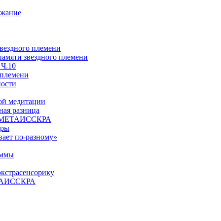
ржание
звездного племени
 памяти звездного племени
 Ч.10
 племени
ности
ой медитации
ая разница
й, МЕТАИССКРА
еры
вает по-разному»
аммы
экстрасенсорику
ЕТАИССКРА