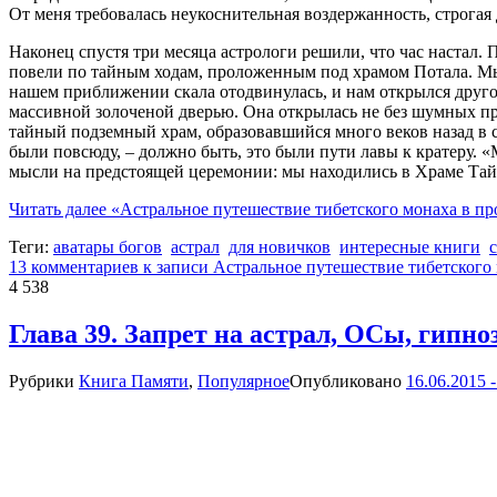
От меня требовалась неукоснительная воздержанность, строга
Наконец спустя три месяца астрологи решили, что час настал. 
повели по тайным ходам, проложенным под храмом Потала. Мы
нашем приближении скала отодвинулась, и нам открылся другой
массивной золоченой дверью. Она открылась не без шумных п
тайный подземный храм, образовавшийся много веков назад в ск
были повсюду, – должно быть, это были пути лавы к кратеру. «
мысли на предстоящей церемонии: мы находились в Храме Та
Читать далее
«Астральное путешествие тибетского монаха в п
Теги:
аватары богов
астрал
для новичков
интересные книги
13 комментариев
к записи Астральное путешествие тибетского
4 538
Глава 39. Запрет на астрал, ОСы, гипно
Рубрики
Книга Памяти
,
Популярное
Опубликовано
16.06.2015 -