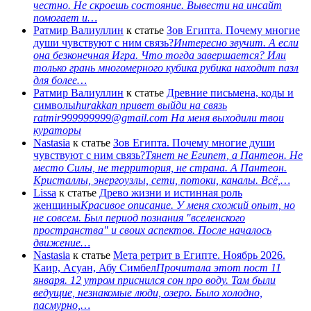
честно. Не скроешь состояние. Вывести на инсайт
помогает и…
Ратмир Валиуллин
к статье
Зов Египта. Почему многие
души чувствуют с ним связь?
Интересно звучит. А если
она безконечная Игра. Что тогда завершается? Или
только грань многомерного кубика рубика находит пазл
для более…
Ратмир Валиуллин
к статье
Древние письмена, коды и
символы
hurakkan привет выйди на связь
ratmir999999999@gmail.com На меня выходили твои
кураторы
Nastasia
к статье
Зов Египта. Почему многие души
чувствуют с ним связь?
Тянет не Египет, а Пантеон. Не
место Силы, не территория, не страна. А Пантеон.
Кристаллы, энергоузлы, сети, потоки, каналы. Всё,…
Lissa
к статье
Древо жизни и истинная роль
женщины
Красивое описание. У меня схожий опыт, но
не совсем. Был период познания "вселенского
пространства" и своих аспектов. После началось
движение…
Nastasia
к статье
Мета ретрит в Египте. Ноябрь 2026.
Каир, Асуан, Абу Симбел
Прочитала этот пост 11
января. 12 утром приснился сон про воду. Там были
ведущие, незнакомые люди, озеро. Было холодно,
пасмурно,…