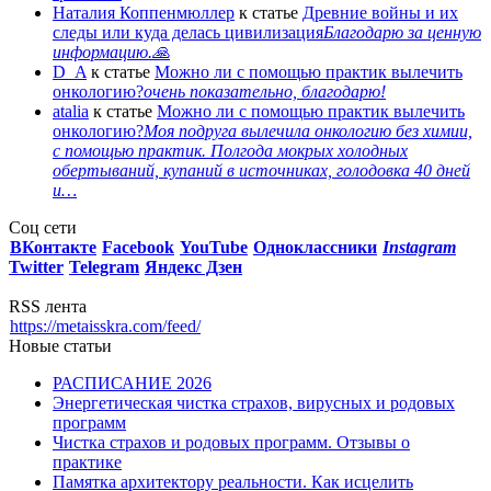
Наталия Коппенмюллер
к статье
Древние войны и их
следы или куда делась цивилизация
Благодарю за ценную
информацию.🙏
D_A
к статье
Можно ли с помощью практик вылечить
онкологию?
очень показательно, благодарю!
atalia
к статье
Можно ли с помощью практик вылечить
онкологию?
Моя подруга вылечила онкологию без химии,
с помощью практик. Полгода мокрых холодных
обертываний, купаний в источниках, голодовка 40 дней
и…
Соц сети
ВКонтакте
Facebook
You
Tube
Одноклассники
Instagram
Twitter
Telegram
Яндекс Дзен
RSS лента
https://metaisskra.com/feed/
Новые статьи
РАСПИСАНИЕ 2026
Энергетическая чистка страхов, вирусных и родовых
программ
Чистка страхов и родовых программ. Отзывы о
практике
Памятка архитектору реальности. Как исцелить