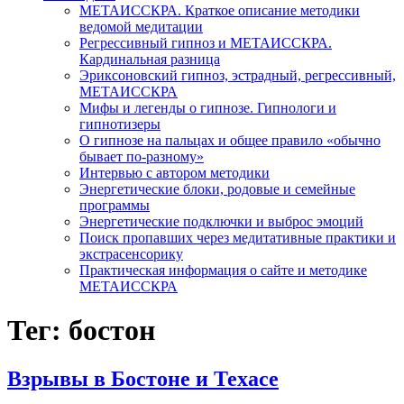
МЕТАИССКРА. Краткое описание методики
ведомой медитации
Регрессивный гипноз и МЕТАИССКРА.
Кардинальная разница
Эриксоновский гипноз, эстрадный, регрессивный,
МЕТАИССКРА
Мифы и легенды о гипнозе. Гипнологи и
гипнотизеры
О гипнозе на пальцах и общее правило «обычно
бывает по-разному»
Интервью с автором методики
Энергетические блоки, родовые и семейные
программы
Энергетические подключки и выброс эмоций
Поиск пропавших через медитативные практики и
экстрасенсорику
Практическая информация о сайте и методике
МЕТАИССКРА
Тег: бостон
Взрывы в Бостоне и Техасе