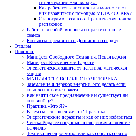
гипнотерапии «на пальцах»
Как работают зависимости и можно ли от
них избавиться с помощью МЕТАИССКРА?
Стенограммы сеансов. Практическая польза
распаковок
Работа над собой, вопросы и практики после
сеанса
Контакты и реквизиты. Донейшн по сердцу
Отзывы
Полезное
Манифест Свободного Сознания. Новая версия
Манифест Космической Радости
Энергетическая защита от негатива, магическая
защита
МАНИФЕСТ СВОБОДНОГО ЧЕЛОВЕКА
Заземление и перебор энергии. Что делать если
«выносит» после практик
Как найти свое предназначение и существует ли
оно вообще?
Практика «Кто Я?»
В чем смысл вашей жизни? Практика
Энергетические паразиты и как от них избавиться
Чистка Рода, ее пагубные последствия и влияние
на жизнь
Техника перепросмотра или как собрать себя по