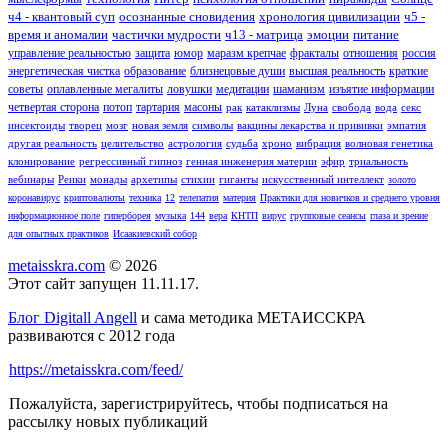
ч4 - квантовый суп
осознанные сновидения
хронология цивилизации
ч5 -
время и аномалии
частички мудрости
ч13 - матрица
эмоции
питание
управление реальностью
защита
юмор
маразм крепчае
фракталы
отношения
россия
энергетическая чистка
образование
близнецовые души
высшая реальность
краткие
советы
оплавленные мегалиты
ловушки
медитации
шаманизм
изъятие информации
четвертая сторона
потоп
тартария
масоны
рак
катаклизмы
Луна
свобода
вода
секс
инсектоиды
творец
мозг
новая земля
символы
вакцины лекарства и прививки
эмпатия
другая реальность
целительство
астрология
судьба
хроно
вибрация
волновая генетика
клонирование
регрессивный гипноз
генная инженерия материи
эфир
триальность
вебинары
Реики
монады
архетипы
стихии
гиганты
искусственный интеллект
золото
коронавирус
криптовалюты
техника
12
телепатия
материя
Практики для новичков и среднего уровня
информационное поле
гиперборея
музыка
144
вера
КНТП
вирус
групповые сеансы
глаза и зрение
для опытных практиков
Исаакиевский собор
metaisskra.com
© 2026
Этот сайт запущен 11.11.17.
Блог Digitall Angell
и сама методика МЕТАИССКРА
развиваются с 2012 года
https://metaisskra.com/feed/
Пожалуйста, зарегистрируйтесь, чтобы подписаться на
рассылку новых публикаций