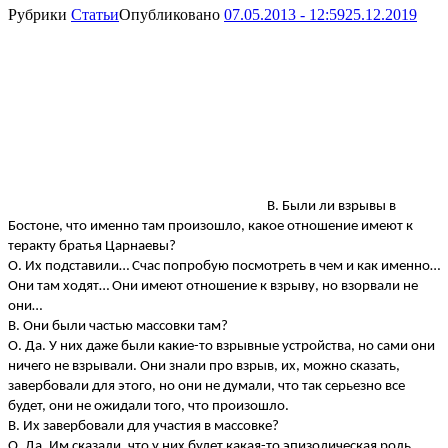
Рубрики
Статьи
Опубликовано
07.05.2013 - 12:59
25.12.2019
В. Были ли взрывы в
Бостоне, что именно там произошло, какое отношение имеют к
теракту братья Царнаевы?
О. Их подставили… Счас попробую посмотреть в чем и как именно…
Они там ходят… Они имеют отношение к взрыву, но взорвали не
они…
В. Они были частью массовки там?
О. Да. У них даже были какие-то взрывные устройства, но сами они
ничего не взрывали. Они знали про взрыв, их, можно сказать,
завербовали для этого, но они не думали, что так серьезно все
будет, они не ожидали того, что произошло.
В. Их завербовали для участия в массовке?
О. Да. Им сказали, что у них будет какая-то эпизодическая роль