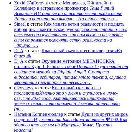
Zoxid G'afforov
к статье
Менделеев, Эйнштейн и
Коллайдер в астральном прожекторе
Тема Ритий
Вскормил ИИ данные по описанию местонахождение
Рития и вот что оно выдало На основе вашего…
Sinael
к статье
Как менять ветки реальности и поднять
вибрации. Практическое руководство
это странно, но я
несколько раз чувствовала, как нам всем и сразу некие
силы стремятся поменять ветку реальности на
_другую_,…
D_A
к статье
Квантовый скачок и его последствия
Во
благо 🙏
D_A
к статье
Обучение методике МЕТАИССКРА
онлайн. Курс 1. Работа с собой
Прошла 1 курс онлайн от
создателя методики Digitall_Angell. Смотрела
видеозаписи вебинаров, читала много текста, слушала
медитации (некоторые по несколько…
djeyykeyy
к статье
Квантовый скачок и его
последствия
Именно это у меня и случилось в июле-
августе 2024 года. Активировалась шишковидная
железа, длилось это примерно 2 месяца интенсивно
(по…
Наталия Коппенмюллер
к статье
Души из других миров
среди нас
И у меня так. Благодарю за ответ 💖✨️🙏 Как
здорово что все мы на Матушке Земле. Просто
красота!