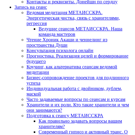
Контакты и реквизиты. Донейшн по сердцу
Запись на сеанс
Ведомая медитация МЕТАИССКРА.
Энергетическая чистка, связь с хранителями,
регрессия
Ведущие сеансов МЕТАИССКРА. Наша
команда мастеров
Чтение Хроник Акаши и ченнелинг из
пространства Души
Консультация психолога онлайн
Прогностика. Реализация целей и формирование
будущего
Коучинг, как альтернатива сеансам ведомой
медитации
Бизнес-сопровождение проектов для подлинного
успеха
Индивидуальная работа с двойником, дублем,
маской
Часто задаваемые вопросы по сеансам и курсам
Хранители и их роли. Кто такие хранители и чем
они занимаются?
Подготовка к сеансу МЕТАИССКРА
Как правильно задавать вопросы вашим
хранителям?
Современный гипноз и активный транс. О