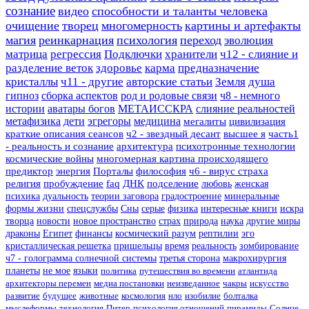
сознание
видео
способности и таланты человека
очищение
творец
многомерность
картины и артефакты
магия
реинкарнация
психология
переход
эволюция
матрица
регрессия
Подключки
хранители
ч12 - слияние и
разделение веток
здоровье
карма
предназначение
кристаллы
ч11 - другие
авторские статьи
Земля
душа
гипноз
сборка аспектов
род и родовые связи
ч8 - немного
истории
аватары богов
МЕТАИССКРА
слияние реальностей
метафизика
дети
эгрегоры
медицина
мегалиты
цивилизация
краткие описания сеансов
ч2 - звездный десант
высшее я
часть1
- реальность и сознание
архитектура
психотронные технологии
космические войны
многомерная картина происходящего
предиктор
энергия
Порталы
философия
ч6 - вирус страха
религия
пробуждение
faq
ДНК
подселение
любовь
женская
психика
дуальность
теории заговора
градостроение
минеральные
формы жизни
спецслужбы
Сны
серые
физика
интересные книги
искра
творца
новости
новое пространство
страх
природа
наука
другие миры
драконы
Египет
финансы
космический разум
рептилии
эго
кристаллическая решетка
пришельцы
время
реальность
зомбирование
ч7 - голограмма солнечной системы
третья сторона
макрохирургия
планеты
не мое
языки
политика
путешествия во времени
атлантида
архитекторы перемен
медиа постановки
неизведанное
чакры
искусство
развитие
будущее
животные
космология
нло
изобилие
болталка
мыслеформы
технология
Питер
психология отношений
пирамиды
Солнце