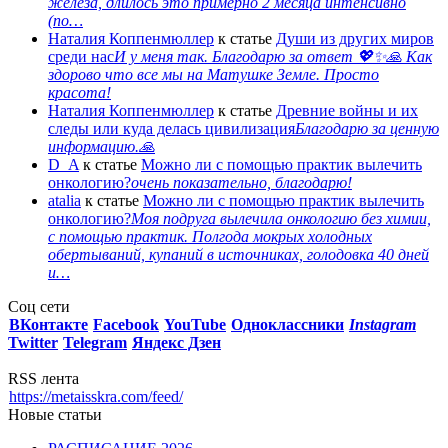
железа, длилось это примерно 2 месяца интенсивно
(по…
Наталия Коппенмюллер
к статье
Души из других миров
среди нас
И у меня так. Благодарю за ответ 💖✨️🙏 Как
здорово что все мы на Матушке Земле. Просто
красота!
Наталия Коппенмюллер
к статье
Древние войны и их
следы или куда делась цивилизация
Благодарю за ценную
информацию.🙏
D_A
к статье
Можно ли с помощью практик вылечить
онкологию?
очень показательно, благодарю!
atalia
к статье
Можно ли с помощью практик вылечить
онкологию?
Моя подруга вылечила онкологию без химии,
с помощью практик. Полгода мокрых холодных
обертываний, купаний в источниках, голодовка 40 дней
и…
Соц сети
ВКонтакте
Facebook
You
Tube
Одноклассники
Instagram
Twitter
Telegram
Яндекс Дзен
RSS лента
https://metaisskra.com/feed/
Новые статьи