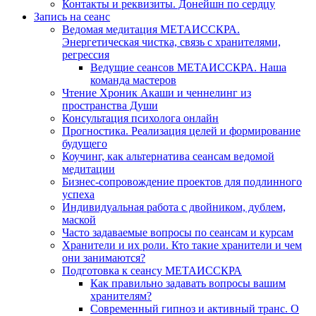
Контакты и реквизиты. Донейшн по сердцу
Запись на сеанс
Ведомая медитация МЕТАИССКРА.
Энергетическая чистка, связь с хранителями,
регрессия
Ведущие сеансов МЕТАИССКРА. Наша
команда мастеров
Чтение Хроник Акаши и ченнелинг из
пространства Души
Консультация психолога онлайн
Прогностика. Реализация целей и формирование
будущего
Коучинг, как альтернатива сеансам ведомой
медитации
Бизнес-сопровождение проектов для подлинного
успеха
Индивидуальная работа с двойником, дублем,
маской
Часто задаваемые вопросы по сеансам и курсам
Хранители и их роли. Кто такие хранители и чем
они занимаются?
Подготовка к сеансу МЕТАИССКРА
Как правильно задавать вопросы вашим
хранителям?
Современный гипноз и активный транс. О