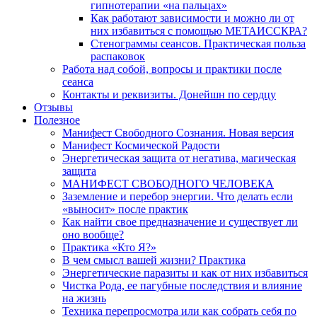
гипнотерапии «на пальцах»
Как работают зависимости и можно ли от
них избавиться с помощью МЕТАИССКРА?
Стенограммы сеансов. Практическая польза
распаковок
Работа над собой, вопросы и практики после
сеанса
Контакты и реквизиты. Донейшн по сердцу
Отзывы
Полезное
Манифест Свободного Сознания. Новая версия
Манифест Космической Радости
Энергетическая защита от негатива, магическая
защита
МАНИФЕСТ СВОБОДНОГО ЧЕЛОВЕКА
Заземление и перебор энергии. Что делать если
«выносит» после практик
Как найти свое предназначение и существует ли
оно вообще?
Практика «Кто Я?»
В чем смысл вашей жизни? Практика
Энергетические паразиты и как от них избавиться
Чистка Рода, ее пагубные последствия и влияние
на жизнь
Техника перепросмотра или как собрать себя по