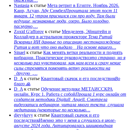
движение…
Nastasia
к статье
Мета ретрит в Египте. Ноябрь 2026.
Каир, Асуан, Абу Симбел
Прочитала этот пост 11
января. 12 утром приснился сон про воду. Там были
ведущие, незнакомые люди, озеро. Было холодно,
пасмурно,…
Zoxid G'afforov
к статье
Менделеев, Эйнштейн и
Коллайдер в астральном прожекторе
Тема Ритий
Вскормил ИИ данные по описанию местонахождение
Рития и вот что оно выдало На основе вашего…
Sinael
к статье
Как менять ветки реальности и поднять
вибрации. Практическое руководство
это странно, но я
несколько раз чувствовала, как нам всем и сразу некие
силы стремятся поменять ветку реальности на
_другую_,…
D_A
к статье
Квантовый скачок и его последствия
Во
благо 🙏
D_A
к статье
Обучение методике МЕТАИССКРА
онлайн. Курс 1. Работа с собой
Прошла 1 курс онлайн от
создателя методики Digitall_Angell. Смотрела
видеозаписи вебинаров, читала много текста, слушала
медитации (некоторые по несколько…
djeyykeyy
к статье
Квантовый скачок и его
последствия
Именно это у меня и случилось в июле-
августе 2024 года. Активировалась шишковидная