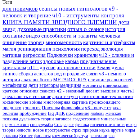
Теги
для новичков
сеансы новых гипнологов
ч9 -
человек и творение
ч10 - инструменты контроля
КНИГА ПАМЯТИ ЗВЕЗДНОГО ПЛЕМЕНИ
дети
звезд
духовные практики
отзыв о сеансе
история
сознание
видео
способности и таланты человека
очищение
творец
многомерность
картины и артефакты
магия
реинкарнация
психология
переход
эволюция
матрица
регрессия
Подключки
хранители
ч12 - слияние и
разделение веток
здоровье
карма
предназначение
кристаллы
ч11 - другие
авторские статьи
Земля
душа
гипноз
сборка аспектов
род и родовые связи
ч8 - немного
истории
аватары богов
МЕТАИССКРА
слияние реальностей
метафизика
дети
эгрегоры
медицина
мегалиты
цивилизация
краткие описания сеансов
ч2 - звездный десант
высшее я
часть1
- реальность и сознание
архитектура
психотронные технологии
космические войны
многомерная картина происходящего
предиктор
энергия
Порталы
философия
ч6 - вирус страха
религия
пробуждение
faq
ДНК
подселение
любовь
женская
психика
дуальность
теории заговора
градостроение
минеральные
формы жизни
спецслужбы
Сны
серые
физика
интересные книги
искра
творца
новости
новое пространство
страх
природа
наука
другие миры
драконы
Египет
финансы
космический разум
рептилии
эго