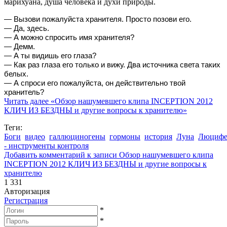
марихуана, душа человека и духи природы.
— Вызови пожалуйста хранителя. Просто позови его.
— Да, здесь.
— А можно спросить имя хранителя?
— Демм.
— А ты видишь его глаза?
— Как раз глаза его только и вижу. Два источника света таких
белых.
— А спроси его пожалуйста, он действительно твой
хранитель?
Читать далее
«Обзор нашумевшего клипа INCEPTION 2012
КЛИЧ ИЗ БЕЗДНЫ и другие вопросы к хранителю»
Теги:
Боги
видео
галлюциногены
гормоны
история
Луна
Люцифе
- инструменты контроля
Добавить комментарий
к записи Обзор нашумевшего клипа
INCEPTION 2012 КЛИЧ ИЗ БЕЗДНЫ и другие вопросы к
хранителю
1 331
Авторизация
Регистрация
*
*