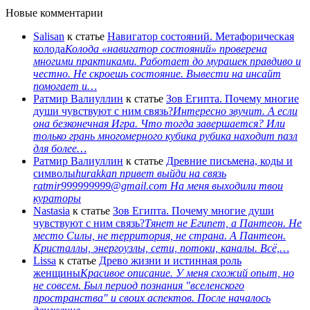
Новые комментарии
Salisan
к статье
Навигатор состояний. Метафорическая
колода
Колода «навигатор состояний» проверена
многими практиками. Работает до мурашек правдиво и
честно. Не скроешь состояние. Вывести на инсайт
помогает и…
Ратмир Валиуллин
к статье
Зов Египта. Почему многие
души чувствуют с ним связь?
Интересно звучит. А если
она безконечная Игра. Что тогда завершается? Или
только грань многомерного кубика рубика находит пазл
для более…
Ратмир Валиуллин
к статье
Древние письмена, коды и
символы
hurakkan привет выйди на связь
ratmir999999999@gmail.com На меня выходили твои
кураторы
Nastasia
к статье
Зов Египта. Почему многие души
чувствуют с ним связь?
Тянет не Египет, а Пантеон. Не
место Силы, не территория, не страна. А Пантеон.
Кристаллы, энергоузлы, сети, потоки, каналы. Всё,…
Lissa
к статье
Древо жизни и истинная роль
женщины
Красивое описание. У меня схожий опыт, но
не совсем. Был период познания "вселенского
пространства" и своих аспектов. После началось