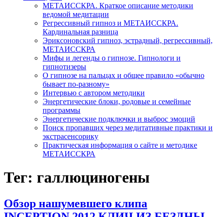
МЕТАИССКРА. Краткое описание методики
ведомой медитации
Регрессивный гипноз и МЕТАИССКРА.
Кардинальная разница
Эриксоновский гипноз, эстрадный, регрессивный,
МЕТАИССКРА
Мифы и легенды о гипнозе. Гипнологи и
гипнотизеры
О гипнозе на пальцах и общее правило «обычно
бывает по-разному»
Интервью с автором методики
Энергетические блоки, родовые и семейные
программы
Энергетические подключки и выброс эмоций
Поиск пропавших через медитативные практики и
экстрасенсорику
Практическая информация о сайте и методике
МЕТАИССКРА
Тег: галлюциногены
Обзор нашумевшего клипа
INCEPTION 2012 КЛИЧ ИЗ БЕЗДНЫ