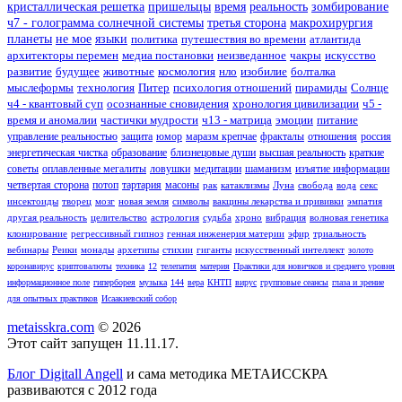
кристаллическая решетка
пришельцы
время
реальность
зомбирование
ч7 - голограмма солнечной системы
третья сторона
макрохирургия
планеты
не мое
языки
политика
путешествия во времени
атлантида
архитекторы перемен
медиа постановки
неизведанное
чакры
искусство
развитие
будущее
животные
космология
нло
изобилие
болталка
мыслеформы
технология
Питер
психология отношений
пирамиды
Солнце
ч4 - квантовый суп
осознанные сновидения
хронология цивилизации
ч5 -
время и аномалии
частички мудрости
ч13 - матрица
эмоции
питание
управление реальностью
защита
юмор
маразм крепчае
фракталы
отношения
россия
энергетическая чистка
образование
близнецовые души
высшая реальность
краткие
советы
оплавленные мегалиты
ловушки
медитации
шаманизм
изъятие информации
четвертая сторона
потоп
тартария
масоны
рак
катаклизмы
Луна
свобода
вода
секс
инсектоиды
творец
мозг
новая земля
символы
вакцины лекарства и прививки
эмпатия
другая реальность
целительство
астрология
судьба
хроно
вибрация
волновая генетика
клонирование
регрессивный гипноз
генная инженерия материи
эфир
триальность
вебинары
Реики
монады
архетипы
стихии
гиганты
искусственный интеллект
золото
коронавирус
криптовалюты
техника
12
телепатия
материя
Практики для новичков и среднего уровня
информационное поле
гиперборея
музыка
144
вера
КНТП
вирус
групповые сеансы
глаза и зрение
для опытных практиков
Исаакиевский собор
metaisskra.com
© 2026
Этот сайт запущен 11.11.17.
Блог Digitall Angell
и сама методика МЕТАИССКРА
развиваются с 2012 года