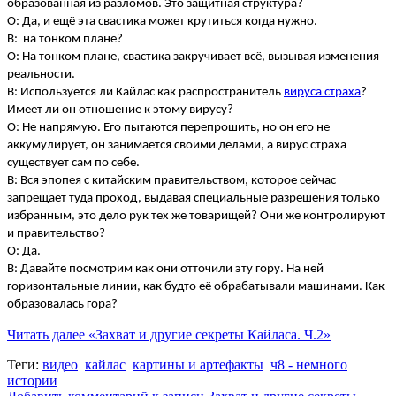
образованная из разломов. Это защитная структура?
О: Да, и ещё эта свастика может крутиться когда нужно.
В: на тонком плане?
О: На тонком плане, свастика закручивает всё, вызывая изменения
реальности.
В: Используется ли Кайлас как распространитель
вируса страха
?
Имеет ли он отношение к этому вирусу?
О: Не напрямую. Его пытаются перепрошить, но он его не
аккумулирует, он занимается своими делами, а вирус страха
существует сам по себе.
В: Вся эпопея с китайским правительством, которое сейчас
запрещает туда проход, выдавая специальные разрешения только
избранным, это дело рук тех же товарищей? Они же контролируют
и правительство?
О: Да.
В: Давайте посмотрим как они отточили эту гору. На ней
горизонтальные линии, как будто её обрабатывали машинами. Как
образовалась гора?
Читать далее
«Захват и другие секреты Кайласа. Ч.2»
Теги:
видео
кайлас
картины и артефакты
ч8 - немного
истории