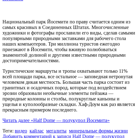
Национальный парк Йосемити по праву считается одним из
самых красивых в Соединенных Штатах. Многочисленные
художники и фотографы прославили его виды, сделав самыми
популярными природными заставками для рабочего стола
наших компьютеров. Три миллиона туристов ежегодно
приезжают в Йосемити, чтобы вживую полюбоваться
знаменитой долиной и другими известными природными
достопримечательностями.
Туристические маршруты и тропы охватывают только 11%
всей площади парка, все остальное — заповедная нетронутая
человеком дикая местность. Большая часть парка состоит из
гранитных и осадочных пород, которые под воздействием
эрозии образовали необычные элементы пейзажа —
природные колонны и столбы, полукруглые каньоны и
ущелья и куполообразные складки. Хаф-Доум как раз является
прекрасным примером последнего.
Читать далее
«Half Dome — полукупол Йосемита»
Теги:
видео
кайлас
мегалиты
минеральные формы жизни
Добавить комментарий
к записи Half Dome — полукупол