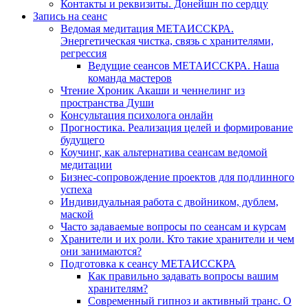
Контакты и реквизиты. Донейшн по сердцу
Запись на сеанс
Ведомая медитация МЕТАИССКРА.
Энергетическая чистка, связь с хранителями,
регрессия
Ведущие сеансов МЕТАИССКРА. Наша
команда мастеров
Чтение Хроник Акаши и ченнелинг из
пространства Души
Консультация психолога онлайн
Прогностика. Реализация целей и формирование
будущего
Коучинг, как альтернатива сеансам ведомой
медитации
Бизнес-сопровождение проектов для подлинного
успеха
Индивидуальная работа с двойником, дублем,
маской
Часто задаваемые вопросы по сеансам и курсам
Хранители и их роли. Кто такие хранители и чем
они занимаются?
Подготовка к сеансу МЕТАИССКРА
Как правильно задавать вопросы вашим
хранителям?
Современный гипноз и активный транс. О