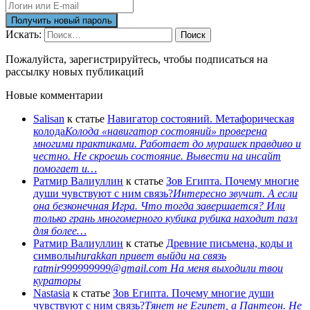
Искать:
Поиск
Пожалуйста, зарегистрируйтесь, чтобы подписаться на
рассылку новых публикаций
Новые комментарии
Salisan
к статье
Навигатор состояний. Метафорическая
колода
Колода «навигатор состояний» проверена
многими практиками. Работает до мурашек правдиво и
честно. Не скроешь состояние. Вывести на инсайт
помогает и…
Ратмир Валиуллин
к статье
Зов Египта. Почему многие
души чувствуют с ним связь?
Интересно звучит. А если
она безконечная Игра. Что тогда завершается? Или
только грань многомерного кубика рубика находит пазл
для более…
Ратмир Валиуллин
к статье
Древние письмена, коды и
символы
hurakkan привет выйди на связь
ratmir999999999@gmail.com На меня выходили твои
кураторы
Nastasia
к статье
Зов Египта. Почему многие души
чувствуют с ним связь?
Тянет не Египет, а Пантеон. Не