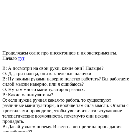
Продолжаем сеанс про инсектоидов и их эксперименты.
Начало
тут
В: А посмотри на свои руки, какие они? Пальцы?
О: Да, три пальца, они как зеленые палочки.
В: Ну такими руками наверно нелегко работать? Вы работаете
силой мысли наверно, или я ошибаюсь?
О: Ну там много манипуляторов разных.
В: Какие манипуляторы?
О: если нужна ручная какая-то работа, то существуют
различные манипуляторы, а вообще там сила мысли. Опыты с
кристаллами проводили, чтобы увеличить эти затухающие
телепатические возможности, почему-то они начали
пропадать.
В: Давай узнаем почему. Известна ли причина пропадания
способностей?