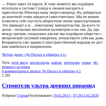
— Ровно через 14 парсек. К тому моменту мы подойдем
вплотную к системе Солнца и сможем высадить в
окрестностях Юпитера вашу энерго-матрицу. Ну, добираться
до конечной точки придется самостоятельно. Мы не можем
позволить себе спугнуть аборигенов своим транспортником.
Это приведет к м… некоторому замешательству. Да всего то
делов – несколько миллионов километров и вы там. Да, про
между прочим, специально для вас мы подобрали общество с
метрической системой измерения, почувствуете себя как дома.
Координаты уже заданы и пространственный коридор не даст
вам ошибиться в направлении.
Читать далее
«До Пегаса и обратно ч.1»
Теги:
дети звезд
инсектоиды
кайлас
рептилии
серые
ч8 -
немного истории
4 комментария
к записи До Пегаса и обратно ч.1
1 291
Строители ультра древних пирамид
Рубрики
Статьи
Опубликовано
19.02.2013 - 07:26
15.02.2020