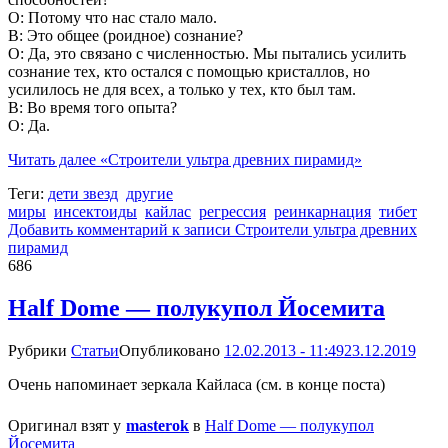
О: Потому что нас стало мало.
В: Это общее (роидное) сознание?
О: Да, это связано с численностью. Мы пытались усилить
сознание тех, кто остался с помощью кристаллов, но
усилилось не для всех, а только у тех, кто был там.
В: Во время того опыта?
О: Да.
Читать далее
«Строители ультра древних пирамид»
Теги:
дети звезд
другие
миры
инсектоиды
кайлас
регрессия
реинкарнация
тибет
Добавить комментарий
к записи Строители ультра древних
пирамид
686
Half Dome — полукупол Йосемита
Рубрики
Статьи
Опубликовано
12.02.2013 - 11:49
23.12.2019
Очень напоминает зеркала Кайласа (см. в конце поста)
Оригинал взят у
masterok
в
Half Dome — полукупол
Йосемита