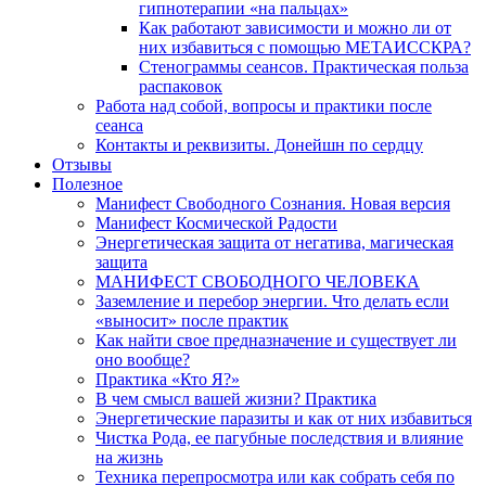
гипнотерапии «на пальцах»
Как работают зависимости и можно ли от
них избавиться с помощью МЕТАИССКРА?
Стенограммы сеансов. Практическая польза
распаковок
Работа над собой, вопросы и практики после
сеанса
Контакты и реквизиты. Донейшн по сердцу
Отзывы
Полезное
Манифест Свободного Сознания. Новая версия
Манифест Космической Радости
Энергетическая защита от негатива, магическая
защита
МАНИФЕСТ СВОБОДНОГО ЧЕЛОВЕКА
Заземление и перебор энергии. Что делать если
«выносит» после практик
Как найти свое предназначение и существует ли
оно вообще?
Практика «Кто Я?»
В чем смысл вашей жизни? Практика
Энергетические паразиты и как от них избавиться
Чистка Рода, ее пагубные последствия и влияние
на жизнь
Техника перепросмотра или как собрать себя по