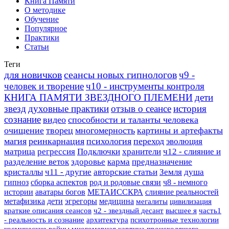
Книга Памяти
О методике
Обучение
Популярное
Практики
Статьи
Теги
для новичков
сеансы новых гипнологов
ч9 -
человек и творение
ч10 - инструменты контроля
КНИГА ПАМЯТИ ЗВЕЗДНОГО ПЛЕМЕНИ
дети
звезд
духовные практики
отзыв о сеансе
история
сознание
видео
способности и таланты человека
очищение
творец
многомерность
картины и артефакты
магия
реинкарнация
психология
переход
эволюция
матрица
регрессия
Подключки
хранители
ч12 - слияние и
разделение веток
здоровье
карма
предназначение
кристаллы
ч11 - другие
авторские статьи
Земля
душа
гипноз
сборка аспектов
род и родовые связи
ч8 - немного
истории
аватары богов
МЕТАИССКРА
слияние реальностей
метафизика
дети
эгрегоры
медицина
мегалиты
цивилизация
краткие описания сеансов
ч2 - звездный десант
высшее я
часть1
- реальность и сознание
архитектура
психотронные технологии