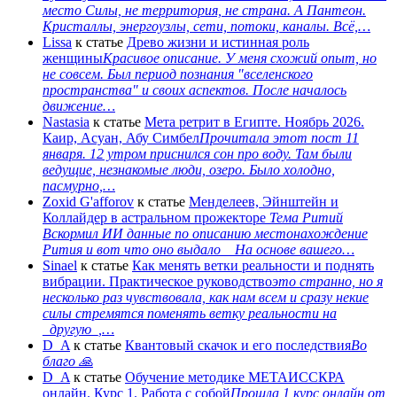
место Силы, не территория, не страна. А Пантеон.
Кристаллы, энергоузлы, сети, потоки, каналы. Всё,…
Lissa
к статье
Древо жизни и истинная роль
женщины
Красивое описание. У меня схожий опыт, но
не совсем. Был период познания "вселенского
пространства" и своих аспектов. После началось
движение…
Nastasia
к статье
Мета ретрит в Египте. Ноябрь 2026.
Каир, Асуан, Абу Симбел
Прочитала этот пост 11
января. 12 утром приснился сон про воду. Там были
ведущие, незнакомые люди, озеро. Было холодно,
пасмурно,…
Zoxid G'afforov
к статье
Менделеев, Эйнштейн и
Коллайдер в астральном прожекторе
Тема Ритий
Вскормил ИИ данные по описанию местонахождение
Рития и вот что оно выдало На основе вашего…
Sinael
к статье
Как менять ветки реальности и поднять
вибрации. Практическое руководство
это странно, но я
несколько раз чувствовала, как нам всем и сразу некие
силы стремятся поменять ветку реальности на
_другую_,…
D_A
к статье
Квантовый скачок и его последствия
Во
благо 🙏
D_A
к статье
Обучение методике МЕТАИССКРА
онлайн. Курс 1. Работа с собой
Прошла 1 курс онлайн от