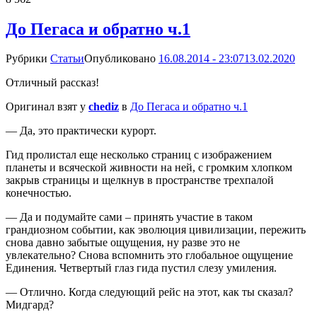
До Пегаса и обратно ч.1
Рубрики
Статьи
Опубликовано
16.08.2014 - 23:07
13.02.2020
Отличный рассказ!
Оригинал взят у
chediz
в
До Пегаса и обратно ч.1
— Да, это практически курорт.
Гид пролистал еще несколько страниц с изображением
планеты и всяческой живности на ней, с громким хлопком
закрыв страницы и щелкнув в пространстве трехпалой
конечностью.
— Да и подумайте сами – принять участие в таком
грандиозном событии, как эволюция цивилизации, пережить
снова давно забытые ощущения, ну разве это не
увлекательно? Снова вспомнить это глобальное ощущение
Единения. Четвертый глаз гида пустил слезу умиления.
— Отлично. Когда следующий рейс на этот, как ты сказал?
Мидгард?