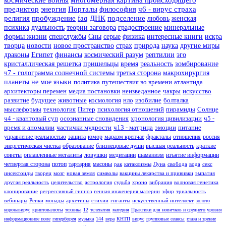
космические войны
многомерная картина происходящего
предиктор
энергия
Порталы
философия
ч6 - вирус страха
религия
пробуждение
faq
ДНК
подселение
любовь
женская
психика
дуальность
теории заговора
градостроение
минеральные
формы жизни
спецслужбы
Сны
серые
физика
интересные книги
искра
творца
новости
новое пространство
страх
природа
наука
другие миры
драконы
Египет
финансы
космический разум
рептилии
эго
кристаллическая решетка
пришельцы
время
реальность
зомбирование
ч7 - голограмма солнечной системы
третья сторона
макрохирургия
планеты
не мое
языки
политика
путешествия во времени
атлантида
архитекторы перемен
медиа постановки
неизведанное
чакры
искусство
развитие
будущее
животные
космология
нло
изобилие
болталка
мыслеформы
технология
Питер
психология отношений
пирамиды
Солнце
ч4 - квантовый суп
осознанные сновидения
хронология цивилизации
ч5 -
время и аномалии
частички мудрости
ч13 - матрица
эмоции
питание
управление реальностью
защита
юмор
маразм крепчае
фракталы
отношения
россия
энергетическая чистка
образование
близнецовые души
высшая реальность
краткие
советы
оплавленные мегалиты
ловушки
медитации
шаманизм
изъятие информации
четвертая сторона
потоп
тартария
масоны
рак
катаклизмы
Луна
свобода
вода
секс
инсектоиды
творец
мозг
новая земля
символы
вакцины лекарства и прививки
эмпатия
другая реальность
целительство
астрология
судьба
хроно
вибрация
волновая генетика
клонирование
регрессивный гипноз
генная инженерия материи
эфир
триальность
вебинары
Реики
монады
архетипы
стихии
гиганты
искусственный интеллект
золото
коронавирус
криптовалюты
техника
12
телепатия
материя
Практики для новичков и среднего уровня
информационное поле
гиперборея
музыка
144
вера
КНТП
вирус
групповые сеансы
глаза и зрение