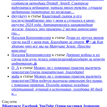
создателя методики Digitall_Angell. Смотрела
видеозаписи вебинаров, читала много текста, слушала
медитации (некоторые по несколько…
djeyykeyy
к статье
Квантовый скачок и его
последствия
Именно это у меня и случилось в июле-
августе 2024 года. Активировалась шишковидная
железа, длилось это примерно 2 месяца интенсивно
(по…
Наталия Коппенмюллер
к статье
Души из других миров
среди нас
И у меня так. Благодарю за ответ 💖✨️🙏 Как
здорово что все мы на Матушке Земле. Просто
красота!
Наталия Коппенмюллер
к статье
Древние войны и их
следы или куда делась цивилизация
Благодарю за ценную
информацию.🙏
D_A
к статье
Можно ли с помощью практик вылечить
онкологию?
очень показательно, благодарю!
atalia
к статье
Можно ли с помощью практик вылечить
онкологию?
Моя подруга вылечила онкологию без химии,
с помощью практик. Полгода мокрых холодных
обертываний, купаний в источниках, голодовка 40 дней
и…
Соц сети
ВКонтакте
Facebook
You
Tube
Одноклассники
Instagram