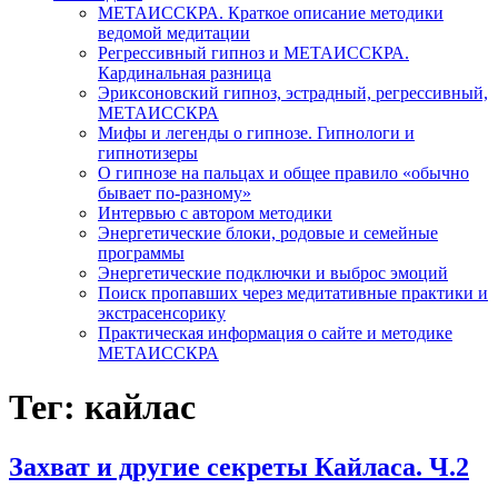
МЕТАИССКРА. Краткое описание методики
ведомой медитации
Регрессивный гипноз и МЕТАИССКРА.
Кардинальная разница
Эриксоновский гипноз, эстрадный, регрессивный,
МЕТАИССКРА
Мифы и легенды о гипнозе. Гипнологи и
гипнотизеры
О гипнозе на пальцах и общее правило «обычно
бывает по-разному»
Интервью с автором методики
Энергетические блоки, родовые и семейные
программы
Энергетические подключки и выброс эмоций
Поиск пропавших через медитативные практики и
экстрасенсорику
Практическая информация о сайте и методике
МЕТАИССКРА
Тег: кайлас
Захват и другие секреты Кайласа. Ч.2