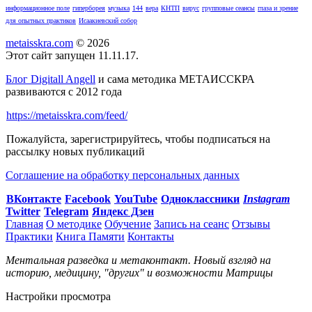
информационное поле
гиперборея
музыка
144
вера
КНТП
вирус
групповые сеансы
глаза и зрение
для опытных практиков
Исаакиевский собор
metaisskra.com
© 2026
Этот сайт запущен 11.11.17.
Блог Digitall Angell
и сама методика МЕТАИССКРА
развиваются с 2012 года
https://metaisskra.com/feed/
Пожалуйста, зарегистрируйтесь, чтобы подписаться на
рассылку новых публикаций
Соглашение на обработку персональных данных
ВКонтакте
Facebook
You
Tube
Одноклассники
Instagram
Twitter
Telegram
Яндекс Дзен
Главная
О методике
Обучение
Запись на сеанс
Отзывы
Практики
Книга Памяти
Контакты
Ментальная разведка и метаконтакт. Новый взгляд на
историю, медицину, "других" и возможности Матрицы
Настройки просмотра