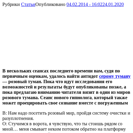
Рубрики
Статьи
Опубликовано
04.02.2014 - 16:02
24.01.2020
В нескольких сеансах последнего времени нам, судя по
первичным оценкам, удалось найти антидот
серому туману
— розовый туман. Пока что идут исследования его
возможностей и результаты будут опубликованы позже, а
пока предлагаю вниманию читателя визит в один из миров
розового тумана. Сеанс нового гипнолога
,
который также
может проецировать свое сознание вместе с погруженным
В: Нам надо посетить розовый мир, пройдя систему очистки и
разуплотнения.
О: Стучимся в ворота, я чувствую, что ты стоишь рядом со
мной… меня смывает неким потоком обратно на платформу