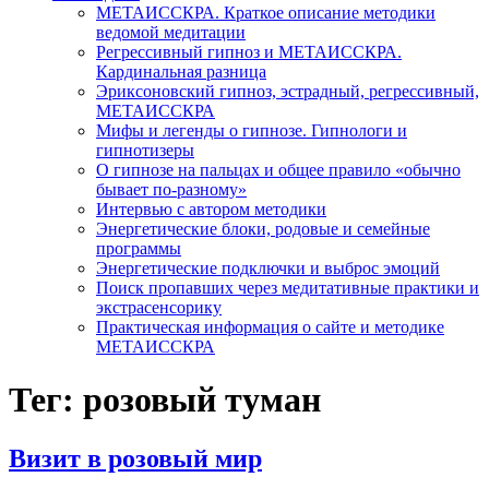
МЕТАИССКРА. Краткое описание методики
ведомой медитации
Регрессивный гипноз и МЕТАИССКРА.
Кардинальная разница
Эриксоновский гипноз, эстрадный, регрессивный,
МЕТАИССКРА
Мифы и легенды о гипнозе. Гипнологи и
гипнотизеры
О гипнозе на пальцах и общее правило «обычно
бывает по-разному»
Интервью с автором методики
Энергетические блоки, родовые и семейные
программы
Энергетические подключки и выброс эмоций
Поиск пропавших через медитативные практики и
экстрасенсорику
Практическая информация о сайте и методике
МЕТАИССКРА
Тег: розовый туман
Визит в розовый мир