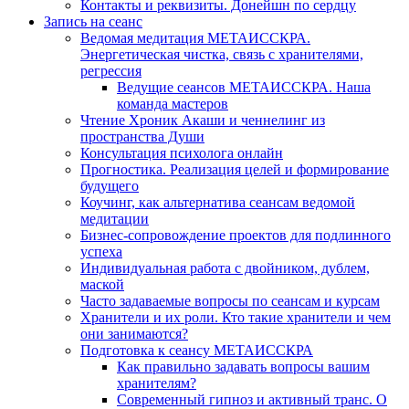
Контакты и реквизиты. Донейшн по сердцу
Запись на сеанс
Ведомая медитация МЕТАИССКРА.
Энергетическая чистка, связь с хранителями,
регрессия
Ведущие сеансов МЕТАИССКРА. Наша
команда мастеров
Чтение Хроник Акаши и ченнелинг из
пространства Души
Консультация психолога онлайн
Прогностика. Реализация целей и формирование
будущего
Коучинг, как альтернатива сеансам ведомой
медитации
Бизнес-сопровождение проектов для подлинного
успеха
Индивидуальная работа с двойником, дублем,
маской
Часто задаваемые вопросы по сеансам и курсам
Хранители и их роли. Кто такие хранители и чем
они занимаются?
Подготовка к сеансу МЕТАИССКРА
Как правильно задавать вопросы вашим
хранителям?
Современный гипноз и активный транс. О