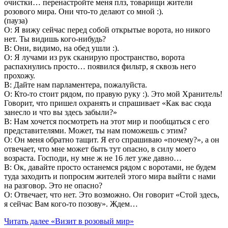
очистки… перенастройте меня плз, товарищи жители
розового мира. Они что-то делают со мной :).
(пауза)
О: Я вижу сейчас перед собой открытые ворота, но никого
нет. Ты видишь кого-нибудь?
В: Они, видимо, на обед ушли :).
О: Я лучами из рук сканирую пространство, ворота
распахнулись просто… появился фильтр, я сквозь него
прохожу.
В: Дайте нам парламентера, пожалуйста.
О: Кто-то стоит рядом, по правую руку :). Это мой Хранитель!
Говорит, что пришел охранять и спрашивает «Как вас сюда
занесло и что вы здесь забыли?»
В: Нам хочется посмотреть на этот мир и пообщаться с его
представителями. Может, ты нам поможешь с этим?
О: Он меня обратно тащит. Я его спрашиваю «почему?», а он
отвечает, что мне может быть тут опасно, в силу моего
возраста. Господи, ну мне ж не 16 лет уже давно…
В: Ок, давайте просто останемся рядом с воротами, не будем
туда заходить и попросим жителей этого мира выйти с нами
на разговор. Это не опасно?
О: Отвечает, что нет. Это возможно. Он говорит «Стой здесь,
я сейчас Вам кого-то позову». Ждем…
Читать далее
«Визит в розовый мир»