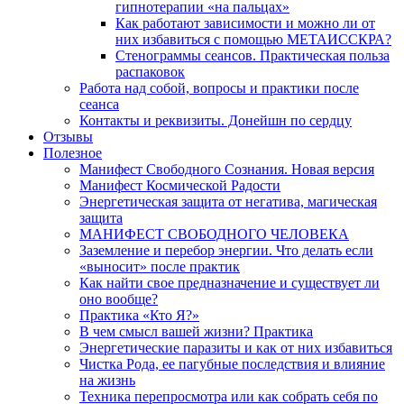
гипнотерапии «на пальцах»
Как работают зависимости и можно ли от
них избавиться с помощью МЕТАИССКРА?
Стенограммы сеансов. Практическая польза
распаковок
Работа над собой, вопросы и практики после
сеанса
Контакты и реквизиты. Донейшн по сердцу
Отзывы
Полезное
Манифест Свободного Сознания. Новая версия
Манифест Космической Радости
Энергетическая защита от негатива, магическая
защита
МАНИФЕСТ СВОБОДНОГО ЧЕЛОВЕКА
Заземление и перебор энергии. Что делать если
«выносит» после практик
Как найти свое предназначение и существует ли
оно вообще?
Практика «Кто Я?»
В чем смысл вашей жизни? Практика
Энергетические паразиты и как от них избавиться
Чистка Рода, ее пагубные последствия и влияние
на жизнь
Техника перепросмотра или как собрать себя по