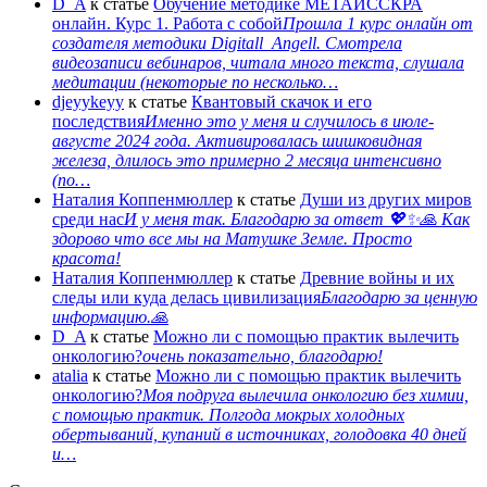
D_A
к статье
Обучение методике МЕТАИССКРА
онлайн. Курс 1. Работа с собой
Прошла 1 курс онлайн от
создателя методики Digitall_Angell. Смотрела
видеозаписи вебинаров, читала много текста, слушала
медитации (некоторые по несколько…
djeyykeyy
к статье
Квантовый скачок и его
последствия
Именно это у меня и случилось в июле-
августе 2024 года. Активировалась шишковидная
железа, длилось это примерно 2 месяца интенсивно
(по…
Наталия Коппенмюллер
к статье
Души из других миров
среди нас
И у меня так. Благодарю за ответ 💖✨️🙏 Как
здорово что все мы на Матушке Земле. Просто
красота!
Наталия Коппенмюллер
к статье
Древние войны и их
следы или куда делась цивилизация
Благодарю за ценную
информацию.🙏
D_A
к статье
Можно ли с помощью практик вылечить
онкологию?
очень показательно, благодарю!
atalia
к статье
Можно ли с помощью практик вылечить
онкологию?
Моя подруга вылечила онкологию без химии,
с помощью практик. Полгода мокрых холодных
обертываний, купаний в источниках, голодовка 40 дней
и…