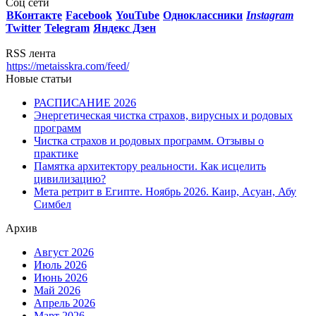
Соц сети
ВКонтакте
Facebook
You
Tube
Одноклассники
Instagram
Twitter
Telegram
Яндекс Дзен
RSS лента
https://metaisskra.com/feed/
Новые статьи
РАСПИСАНИЕ 2026
Энергетическая чистка страхов, вирусных и родовых
программ
Чистка страхов и родовых программ. Отзывы о
практике
Памятка архитектору реальности. Как исцелить
цивилизацию?
Мета ретрит в Египте. Ноябрь 2026. Каир, Асуан, Абу
Симбел
Архив
Август 2026
Июль 2026
Июнь 2026
Май 2026
Апрель 2026
Март 2026