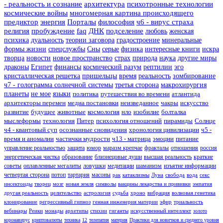
- реальность и сознание
архитектура
психотронные технологии
космические войны
многомерная картина происходящего
предиктор
энергия
Порталы
философия
ч6 - вирус страха
религия
пробуждение
faq
ДНК
подселение
любовь
женская
психика
дуальность
теории заговора
градостроение
минеральные
формы жизни
спецслужбы
Сны
серые
физика
интересные книги
искра
творца
новости
новое пространство
страх
природа
наука
другие миры
драконы
Египет
финансы
космический разум
рептилии
эго
кристаллическая решетка
пришельцы
время
реальность
зомбирование
ч7 - голограмма солнечной системы
третья сторона
макрохирургия
планеты
не мое
языки
политика
путешествия во времени
атлантида
архитекторы перемен
медиа постановки
неизведанное
чакры
искусство
развитие
будущее
животные
космология
нло
изобилие
болталка
мыслеформы
технология
Питер
психология отношений
пирамиды
Солнце
ч4 - квантовый суп
осознанные сновидения
хронология цивилизации
ч5 -
время и аномалии
частички мудрости
ч13 - матрица
эмоции
питание
управление реальностью
защита
юмор
маразм крепчае
фракталы
отношения
россия
энергетическая чистка
образование
близнецовые души
высшая реальность
краткие
советы
оплавленные мегалиты
ловушки
медитации
шаманизм
изъятие информации
четвертая сторона
потоп
тартария
масоны
рак
катаклизмы
Луна
свобода
вода
секс
инсектоиды
творец
мозг
новая земля
символы
вакцины лекарства и прививки
эмпатия
другая реальность
целительство
астрология
судьба
хроно
вибрация
волновая генетика
клонирование
регрессивный гипноз
генная инженерия материи
эфир
триальность
вебинары
Реики
монады
архетипы
стихии
гиганты
искусственный интеллект
золото
коронавирус
криптовалюты
техника
12
телепатия
материя
Практики для новичков и среднего уровня