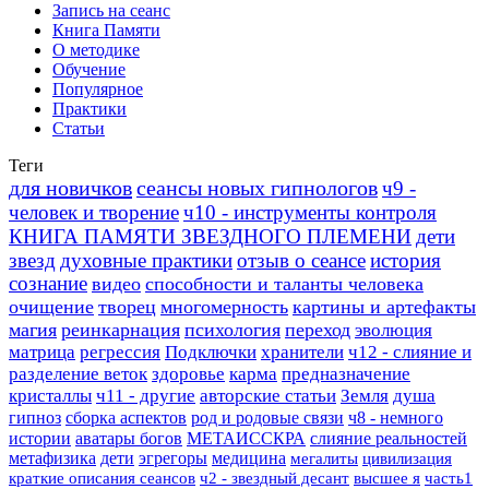
Запись на сеанс
Книга Памяти
О методике
Обучение
Популярное
Практики
Статьи
Теги
для новичков
сеансы новых гипнологов
ч9 -
человек и творение
ч10 - инструменты контроля
КНИГА ПАМЯТИ ЗВЕЗДНОГО ПЛЕМЕНИ
дети
звезд
духовные практики
отзыв о сеансе
история
сознание
видео
способности и таланты человека
очищение
творец
многомерность
картины и артефакты
магия
реинкарнация
психология
переход
эволюция
матрица
регрессия
Подключки
хранители
ч12 - слияние и
разделение веток
здоровье
карма
предназначение
кристаллы
ч11 - другие
авторские статьи
Земля
душа
гипноз
сборка аспектов
род и родовые связи
ч8 - немного
истории
аватары богов
МЕТАИССКРА
слияние реальностей
метафизика
дети
эгрегоры
медицина
мегалиты
цивилизация
краткие описания сеансов
ч2 - звездный десант
высшее я
часть1