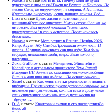
Nastasia
к статье
Зов Египта. Почему многие души
чувствуют с ним связь?
Тянет не Египет, а Пантеон. Не
место Силы, не территория, не страна. А Пантеон.
Кристаллы, энергоузлы, сети, потоки, каналы. Всё,…
Lissa
к статье
Древо жизни и истинная роль
женщины
Красивое описание. У меня схожий опыт, но
не совсем. Был период познания "вселенского
пространства" и своих аспектов. После началось
движение…
Nastasia
к статье
Мета ретрит в Египте. Ноябрь 2026.
Каир, Асуан, Абу Симбел
Прочитала этот пост 11
января. 12 утром приснился сон про воду. Там были
ведущие, незнакомые люди, озеро. Было холодно,
пасмурно,…
Zoxid G'afforov
к статье
Менделеев, Эйнштейн и
Коллайдер в астральном прожекторе
Тема Ритий
Вскормил ИИ данные по описанию местонахождение
Рития и вот что оно выдало На основе вашего…
Sinael
к статье
Как менять ветки реальности и поднять
вибрации. Практическое руководство
это странно, но я
несколько раз чувствовала, как нам всем и сразу некие
силы стремятся поменять ветку реальности на
_другую_,…
D_A
к статье
Квантовый скачок и его последствия
Во
благо 🙏