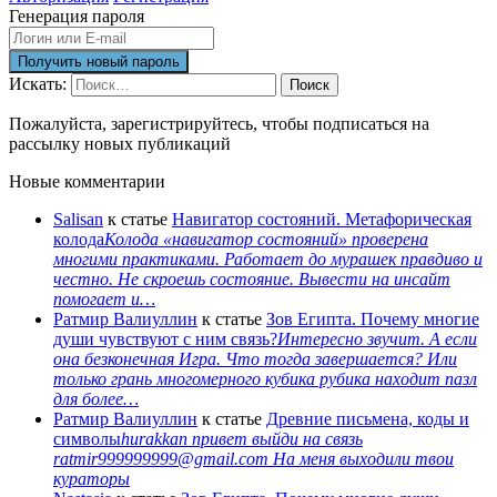
Генерация пароля
Искать:
Поиск
Пожалуйста, зарегистрируйтесь, чтобы подписаться на
рассылку новых публикаций
Новые комментарии
Salisan
к статье
Навигатор состояний. Метафорическая
колода
Колода «навигатор состояний» проверена
многими практиками. Работает до мурашек правдиво и
честно. Не скроешь состояние. Вывести на инсайт
помогает и…
Ратмир Валиуллин
к статье
Зов Египта. Почему многие
души чувствуют с ним связь?
Интересно звучит. А если
она безконечная Игра. Что тогда завершается? Или
только грань многомерного кубика рубика находит пазл
для более…
Ратмир Валиуллин
к статье
Древние письмена, коды и
символы
hurakkan привет выйди на связь
ratmir999999999@gmail.com На меня выходили твои
кураторы