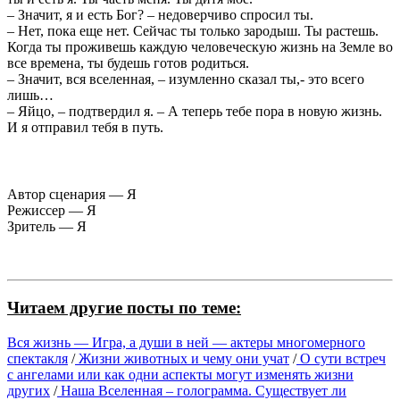
– Значит, я и есть Бог? – недоверчиво спросил ты.
– Нет, пока еще нет. Сейчас ты только зародыш. Ты растешь.
Когда ты проживешь каждую человеческую жизнь на Земле во
все времена, ты будешь готов родиться.
– Значит, вся вселенная, – изумленно сказал ты,- это всего
лишь…
– Яйцо, – подтвердил я. – А теперь тебе пора в новую жизнь.
И я отправил тебя в путь.
Автор сценария — Я
Режиссер — Я
Зритель — Я
Читаем другие посты по теме:
Вся жизнь — Игра, а души в ней — актеры многомерного
спектакля
/
Жизни животных и чему они учат
/
О сути встреч
с ангелами или как одни аспекты могут изменять жизни
других
/
Наша Вселенная – голограмма. Существует ли