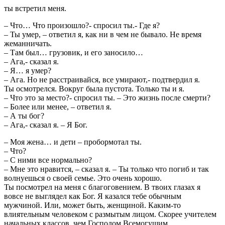
ты встретил меня.
– Что… Что произошло?- спросил ты.- Где я?
– Ты умер, – ответил я, как ни в чем не бывало. Не время
жеманничать.
– Там был… грузовик, и его заносило…
– Ага,- сказал я.
– Я… я умер?
– Ага. Но не расстраивайся, все умирают,- подтвердил я.
Ты осмотрелся. Вокруг была пустота. Только ты и я.
– Что это за место?- спросил ты. – Это жизнь после смерти?
– Более или менее, – ответил я.
– А ты бог?
– Ага,- сказал я. – Я Бог.
– Моя жена… и дети – пробормотал ты.
– Что?
– С ними все нормально?
– Мне это нравится, – сказал я. – Ты только что погиб и так
волнуешься о своей семье. Это очень хорошо.
Ты посмотрел на меня с благоговением. В твоих глазах я
вовсе не выглядел как Бог. Я казался тебе обычным
мужчиной. Или, может быть, женщиной. Каким-то
влиятельным человеком с размытым лицом. Скорее учителем
начальных классов, чем Господом Всемогущим.