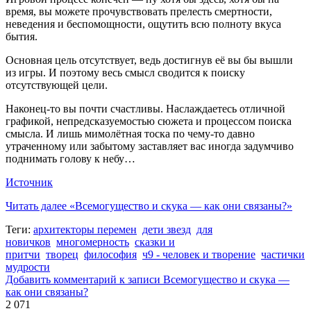
время, вы можете прочувствовать прелесть смертности,
неведения и беспомощности, ощутить всю полноту вкуса
бытия.
Основная цель отсутствует, ведь достигнув её вы бы вышли
из игры. И поэтому весь смысл сводится к поиску
отсутствующей цели.
Наконец-то вы почти счастливы. Наслаждаетесь отличной
графикой, непредсказуемостью сюжета и процессом поиска
смысла. И лишь мимолётная тоска по чему-то давно
утраченному или забытому заставляет вас иногда задумчиво
поднимать голову к небу…
Источник
Читать далее
«Всемогущество и скука — как они связаны?»
Теги:
архитекторы перемен
дети звезд
для
новичков
многомерность
сказки и
притчи
творец
философия
ч9 - человек и творение
частички
мудрости
Добавить комментарий
к записи Всемогущество и скука —
как они связаны?
2 071