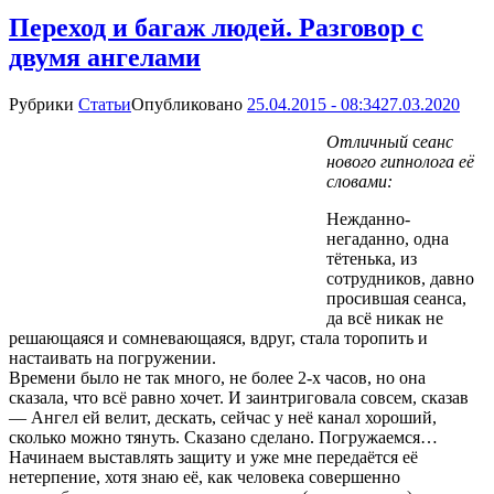
Переход и багаж людей. Разговор с
двумя ангелами
Рубрики
Статьи
Опубликовано
25.04.2015 - 08:34
27.03.2020
Отличный
с
еанс
нового гипнолога
её
словами:
Нежданно-
негаданно, одна
тётенька, из
сотрудников, давно
просившая сеанса,
да всё никак не
решающаяся и сомневающаяся, вдруг, стала торопить и
настаивать на погружении.
Времени было не так много, не более 2-х часов, но она
сказала, что всё равно хочет. И заинтриговала совсем, сказав
— Ангел ей велит, дескать, сейчас у неё канал хороший,
сколько можно тянуть. Сказано сделано. Погружаемся…
Начинаем выставлять защиту и уже мне передаётся её
нетерпение, хотя знаю её, как человека совершенно