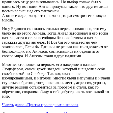
нравилась отцу реализовывалась. Но выбор только был у
одного. Ну вот один Ангел придумал такое, что другие лишь
посмеивались над его фантазией.
А он все ждал, когда отец наконец то рассмотрит его новую
мысль.
Но у Единого скопилось столько нереализованного, что ему
было не до этого Ангела. Тогда Ангел затосковал и его тоска
начала расти и стала всеобщим беспокойством и начала
заражать других ангелов. И Все бы это неизвестно чем
закончилось, Если бы Единый не решил как то отделаться от
беспокоящих его Ангелов, согласившись их отделить от
своего мира. И Ангелы стали вдруг падшими.
Многие, кто пошел за первым, его наверное и назвали
Люцифером, самой яркой звездой, который и выделил себя
своей тоской по Свободе. Так вот, оказавшись
изолированными, и изгоями, многие были напуганы и начали
стучаться обратно , тогда появилась лесть, агрессия, угрозы,
другие решили остановиться за порогом и стали, как то
обреченно, сохраняя обиду в себе ,обустраивать хоть какой то
мир.
Читать далее
«Притча про падших ангелов»