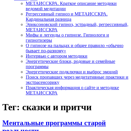
МЕТАИССКРА. Краткое описание методики
ведомой медитации
Регрессивный гипноз и МЕТАИССКРА.
Кардинальная разница
Эриксоновский гипноз, эстрадный, регрессивный,
МЕТАИССКРА
Мифы и легенды о гипнозе. Гипнологи и
гипнотизеры
О гипнозе на пальцах и общее правило «обычно
бывает по-разному»
Интервью с автором методики
Энергетические блоки, родовые и семейные
программы
Энергетические подключки и выброс эмоций
Поиск пропавших через медитативные практики и
экстрасенсорику
Практическая информация о сайте и методике
МЕТАИССКРА
Тег: сказки и притчи
Ментальные программы старой
реальности