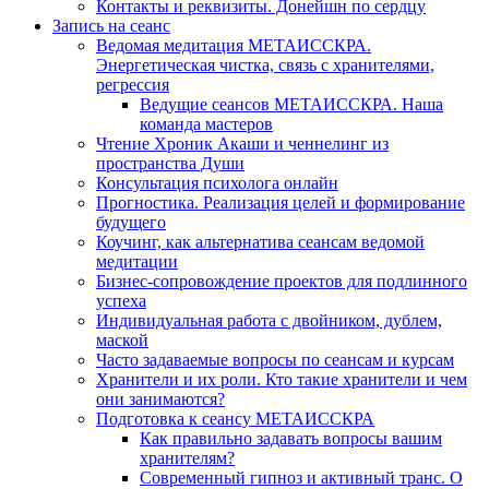
Контакты и реквизиты. Донейшн по сердцу
Запись на сеанс
Ведомая медитация МЕТАИССКРА.
Энергетическая чистка, связь с хранителями,
регрессия
Ведущие сеансов МЕТАИССКРА. Наша
команда мастеров
Чтение Хроник Акаши и ченнелинг из
пространства Души
Консультация психолога онлайн
Прогностика. Реализация целей и формирование
будущего
Коучинг, как альтернатива сеансам ведомой
медитации
Бизнес-сопровождение проектов для подлинного
успеха
Индивидуальная работа с двойником, дублем,
маской
Часто задаваемые вопросы по сеансам и курсам
Хранители и их роли. Кто такие хранители и чем
они занимаются?
Подготовка к сеансу МЕТАИССКРА
Как правильно задавать вопросы вашим
хранителям?
Современный гипноз и активный транс. О