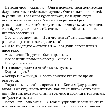
– Не волнуйся, – сказал я. – Они в порядке. Твои дети всегда
будут помнить о тебе только лучшее. Они не накопили к тебе
неуважение. Твоя жена будет плакать, но в душе будет
чувствовать облегчение. Честно говоря, твой брак
разваливался. Если тебя это утешит, то могу сказать, что жена
твоя будет чувствовать себя очень виноватой за это тайное
чувство облегчения.
– Ооо…- протянул ты. – Ну а что теперь? Ты пошлешь меня в
рай или в ад, или что-то вроде того?
– Ни то, ни другое – ответил я. – Твоя душа переселится в
иное тело.
– Ааа, значит, Индуисты были правы….
– Все религии правы по-своему – сказал я.
– Пойдем со мной.
И ты пошел рядом со мной сквозь пустоту.
– Куда мы идем?
– Конкретно – никуда. Просто приятно гулять во время
разговора.
– Тогда в чем смысл? – спросил ты. – Когда я буду рожден
вновь, я же буду вновь пустым, как стеклышко? Всего лишь
дитя. Значит, весь мой опыт и все, чего я добился в той жизни,
не будет иметь значения.
– Вовсе нет! – заверил я. – У тебя внутри уже заложены опыт
и мудрость прошлых твоих жизней. Ты просто их в данный