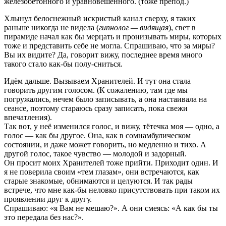
железобетонного и уравновешенного. (тоже препод.)
Хлынул белоснежный искристый канал сверху, я таких
раньше никогда не видела (
гипнолог — видящая
), свет в
пирамиде начал как бы мерцать и пронизывать миры, которых
тоже и представить себе не могла. Спрашиваю, что за миры?
Вы их видите? Да, говорит вижу, последнее время много
такого стало как-бы полу-сниться.
Идём дальше. Вызываем Хранителей. И тут она стала
говорить другим голосом. (К сожалению, там где мы
погружались, нечем было записывать, а она настаивала на
сеансе, поэтому стараюсь сразу записать, пока свежи
впечатления).
Так вот, у неё изменился голос, и вижу, тётечка моя — одно, а
голос — как бы другое. Она, как в сомнамбулическом
состоянии, и даже может говорить, но медленно и тихо. А
другой голос, такое чувство — молодой и задорный.
Он просит моих Хранителей тоже прийти. Приходит один. И
я не поверила своим «тем глазам», они встречаются, как
старые знакомые, обнимаются и целуются. И так рады
встрече, что мне как-бы неловко присутствовать при таком их
проявлении друг к другу.
Спрашиваю: «я Вам не мешаю?». А они смеясь: «А как бы ты
это передала без нас?».