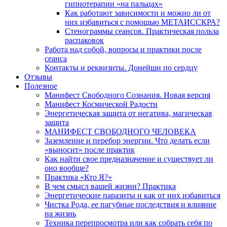
гипнотерапии «на пальцах»
Как работают зависимости и можно ли от
них избавиться с помощью МЕТАИССКРА?
Стенограммы сеансов. Практическая польза
распаковок
Работа над собой, вопросы и практики после
сеанса
Контакты и реквизиты. Донейшн по сердцу
Отзывы
Полезное
Манифест Свободного Сознания. Новая версия
Манифест Космической Радости
Энергетическая защита от негатива, магическая
защита
МАНИФЕСТ СВОБОДНОГО ЧЕЛОВЕКА
Заземление и перебор энергии. Что делать если
«выносит» после практик
Как найти свое предназначение и существует ли
оно вообще?
Практика «Кто Я?»
В чем смысл вашей жизни? Практика
Энергетические паразиты и как от них избавиться
Чистка Рода, ее пагубные последствия и влияние
на жизнь
Техника перепросмотра или как собрать себя по