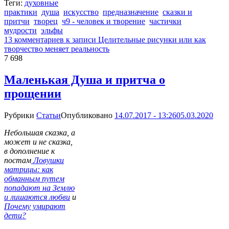
Теги:
духовные
практики
душа
искусство
предназначение
сказки и
притчи
творец
ч9 - человек и творение
частички
мудрости
эльфы
13 комментариев
к записи Целительные рисунки или как
творчество меняет реальность
7 698
Маленькая Душа и притча о
прощении
Рубрики
Статьи
Опубликовано
14.07.2017 - 13:26
05.03.2020
Небольшая сказка, а
может и не сказка,
в дополнение к
постам
Ловушки
матрицы: как
обманным путем
попадают на Землю
и лишаются любви
и
Почему умирают
дети?