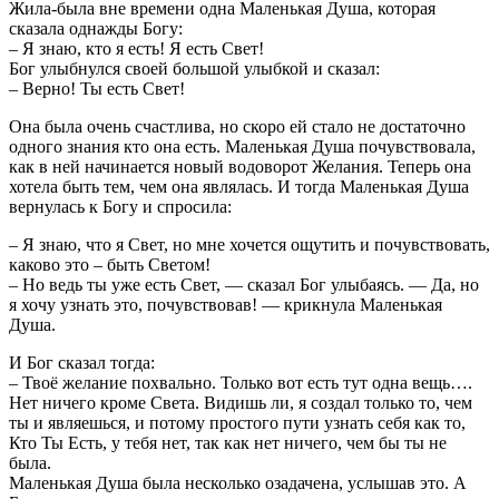
Жила-была вне времени одна Маленькая Душа, которая
сказала однажды Богу:
– Я знаю, кто я есть! Я есть Свет!
Бог улыбнулся своей большой улыбкой и сказал:
– Верно! Ты есть Свет!
Она была очень счастлива, но скоро ей стало не достаточно
одного знания кто она есть. Маленькая Душа почувствовала,
как в ней начинается новый водоворот Желания. Теперь она
хотела быть тем, чем она являлась. И тогда Маленькая Душа
вернулась к Богу и спросила:
– Я знаю, что я Свет, но мне хочется ощутить и почувствовать,
каково это – быть Светом!
– Но ведь ты уже есть Свет, — сказал Бог улыбаясь. — Да, но
я хочу узнать это, почувствовав! — крикнула Маленькая
Душа.
И Бог сказал тогда:
– Твоё желание похвально. Только вот есть тут одна вещь….
Нет ничего кроме Света. Видишь ли, я создал только то, чем
ты и являешься, и потому простого пути узнать себя как то,
Кто Ты Есть, у тебя нет, так как нет ничего, чем бы ты не
была.
Маленькая Душа была несколько озадачена, услышав это. А