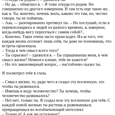
– Ну да, – объяснил я. – Я тоже откуда-то родом. Но
совершенно из другого измерения. И там есть еще такие же,
как я. Ты, конечно, хочешь знать, каково это там, но, честно
говоря, ты не поймешь.
– Ааа, — разочарованно протянул ты. – Но послушай, если я
перевоплощаюсь в людей из разного времени, я, наверное,
когда-нибудь могу пересечься с самим собой?..
– Конечно. Такое очень часто происходит. Из-за того, что
каждая жизнь осознает лишь себя, ты даже не понимаешь, что
встреча произошла.
– Тогда в чем смысл всего того?
– Ты серьезно? – удивился я. – Ты спрашиваешь меня, в чем
смысл жизни? Немного клише, тебе не кажется?
– Но это закономерный вопрос, – настойчиво сказал ты.
Я посмотрел тебе в глаза.
– Смысл жизни, то, ради чего я создал эту вселенную, это
чтобы ты развивался.
– Имеешь в виду человечество? Ты хочешь, чтобы
человечество развивалось?
– Нет-нет, только ты. Я создал всю эту вселенную для тебя. С
каждой новой жизнью ты растешь и развиваешься,
превращаешься во всеобъемлющий интеллект.
– Только я? А как же остальные?