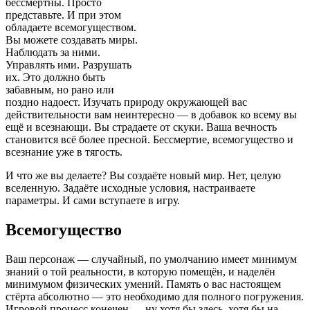
бессмертны. Просто
представьте. И при этом
обладаете всемогуществом.
Вы можете создавать миры.
Наблюдать за ними.
Управлять ими. Разрушать
их. Это должно быть
забавным, но рано или
поздно надоест. Изучать природу окружающей вас
действительности вам неинтересно — в добавок ко всему вы
ещё и всезнающи. Вы страдаете от скуки. Ваша вечность
становится всё более пресной. Бессмертие, всемогущество и
всезнание уже в тягость.
И что же вы делаете? Вы создаёте новый мир. Нет, целую
вселенную. Задаёте исходные условия, настраиваете
параметры. И сами вступаете в игру.
Всемогущество
Ваш персонаж — случайный, по умолчанию имеет минимум
знаний о той реальности, в которую помещён, и наделён
минимумом физических умений. Память о вас настоящем
стёрта абсолютно — это необходимо для полного погружения.
Игровой процесс конечен — ну хотя бы здесь, хотя бы на