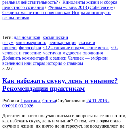
реальная действительность?
/
Киноленты жизни и сборка
целостного сознания
/
Фильм «Связь 2013 (Coherence)»
/
Секреты магнитного поля или как Искры жонглируют
реальностями
Теги:
для новичков
космический
разум
многомерность
реинкарнация
сказки и
притчи
философия
ч12 - слияние и разделение веток
ч9 -
человек и творение
частички мудрости
эволюция
Добавить комментарий
к записи Человек — эмбрион
вселенной или старая история о главном
3 227
Как избежать скуку, лень и уныние?
Рекомендации практикам
Рубрики
Практики
,
Статьи
Опубликовано
24.11.2016 -
09:09
10.03.2026
Достаточно часто получаю письма и вопросы на сеансы о том,
как избежать скуку, лень и уныние? О том, что людям стало
скучно в жизни, их ничто не интересует, не воодушевляет, не