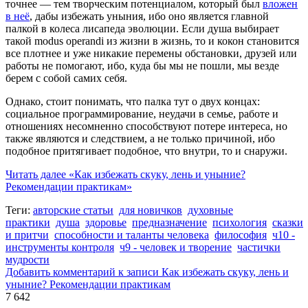
точнее — тем творческим потенциалом, который был
вложен
в неё
, дабы избежать уныния, ибо оно является главной
палкой в колеса лисапеда эволюции. Если душа выбирает
такой modus operandi из жизни в жизнь, то и кокон становится
все плотнее и уже никакие перемены обстановки, друзей или
работы не помогают, ибо, куда бы мы не пошли, мы везде
берем с собой самих себя.
Однако, стоит понимать, что палка тут о двух концах:
социальное программирование, неудачи в семье, работе и
отношениях несомненно способствуют потере интереса, но
также являются и следствием, а не только причиной, ибо
подобное притягивает подобное, что внутри, то и снаружи.
Читать далее
«Как избежать скуку, лень и уныние?
Рекомендации практикам»
Теги:
авторские статьи
для новичков
духовные
практики
душа
здоровье
предназначение
психология
сказки
и притчи
способности и таланты человека
философия
ч10 -
инструменты контроля
ч9 - человек и творение
частички
мудрости
Добавить комментарий
к записи Как избежать скуку, лень и
уныние? Рекомендации практикам
7 642