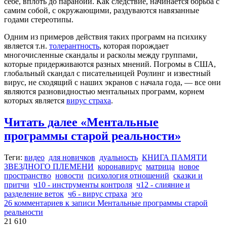
себе, вплоть до паранойи. Как следствие, начинается борьба с
самим собой, с окружающими, раздуваются навязанные
годами стереотипы.
Одним из примеров действия таких программ на психику
является т.н.
толерантность
, которая порождает
многочисленные скандалы и расколы между группами,
которые придерживаются разных мнений. Погромы в США,
глобальный скандал с писательницей Роулинг и известный
вирус, не сходящий с наших экранов с начала года, — все они
являются разновидностью ментальных программ, корнем
которых является
вирус страха
.
Читать далее
«Ментальные
программы старой реальности»
Теги:
видео
для новичков
дуальность
КНИГА ПАМЯТИ
ЗВЕЗДНОГО ПЛЕМЕНИ
коронавирус
матрица
новое
пространство
новости
психология отношений
сказки и
притчи
ч10 - инструменты контроля
ч12 - слияние и
разделение веток
ч6 - вирус страха
эго
26 комментариев
к записи Ментальные программы старой
реальности
21 610