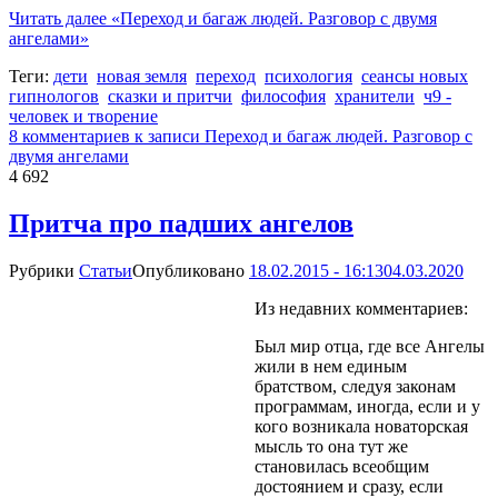
Читать далее
«Переход и багаж людей. Разговор с двумя
ангелами»
Теги:
дети
новая земля
переход
психология
сеансы новых
гипнологов
сказки и притчи
философия
хранители
ч9 -
человек и творение
8 комментариев
к записи Переход и багаж людей. Разговор с
двумя ангелами
4 692
Притча про падших ангелов
Рубрики
Статьи
Опубликовано
18.02.2015 - 16:13
04.03.2020
Из недавних комментариев:
Был мир отца, где все Ангелы
жили в нем единым
братством, следуя законам
программам, иногда, если и у
кого возникала новаторская
мысль то она тут же
становилась всеобщим
достоянием и сразу, если