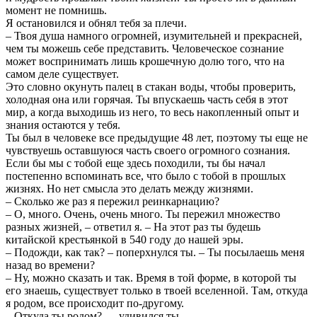
момент не помнишь.
Я остановился и обнял тебя за плечи.
– Твоя душа намного огромней, изумительней и прекрасней,
чем ты можешь себе представить. Человеческое сознание
может воспринимать лишь крошечную долю того, что на
самом деле существует.
Это словно окунуть палец в стакан воды, чтобы проверить,
холодная она или горячая. Ты впускаешь часть себя в этот
мир, а когда выходишь из него, то весь накопленный опыт и
знания остаются у тебя.
Ты был в человеке все предыдущие 48 лет, поэтому ты еще не
чувствуешь оставшуюся часть своего огромного сознания.
Если бы мы с тобой еще здесь походили, ты бы начал
постепенно вспоминать все, что было с тобой в прошлых
жизнях. Но нет смысла это делать между жизнями.
– Сколько же раз я пережил реинкарнацию?
– О, много. Очень, очень много. Ты пережил множество
разных жизней, – ответил я. – На этот раз ты будешь
китайской крестьянкой в 540 году до нашей эры.
– Подожди, как так? – поперхнулся ты. – Ты посылаешь меня
назад во времени?
– Ну, можно сказать и так. Время в той форме, в которой ты
его знаешь, существует только в твоей вселенной. Там, откуда
я родом, все происходит по-другому.
– Откуда ты родом?.. – удивился ты.