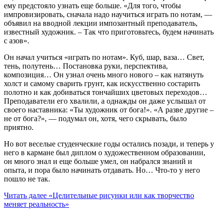
ему предстояло узнать еще больше. «Для того, чтобы
импровизировать, сначала надо научиться играть по нотам, —
объявил на вводной лекции импозантный преподаватель,
известный художник. – Так что приготовьтесь, будем начинать
с азов».
Он начал учиться «играть по нотам». Куб, шар, ваза… Свет,
тень, полутень… Постановка руки, перспектива,
композиция… Он узнал очень много нового – как натянуть
холст и самому сварить грунт, как искусственно состарить
полотно и как добиваться тончайших цветовых переходов…
Преподаватели его хвалили, а однажды он даже услышал от
своего наставника: «Ты художник от бога!». «А разве другие –
не от бога?», — подумал он, хотя, чего скрывать, было
приятно.
Но вот веселые студенческие годы остались позади, и теперь у
него в кармане был диплом о художественном образовании,
он много знал и еще больше умел, он набрался знаний и
опыта, и пора было начинать отдавать. Но… Что-то у него
пошло не так.
Читать далее
«Целительные рисунки или как творчество
меняет реальность»