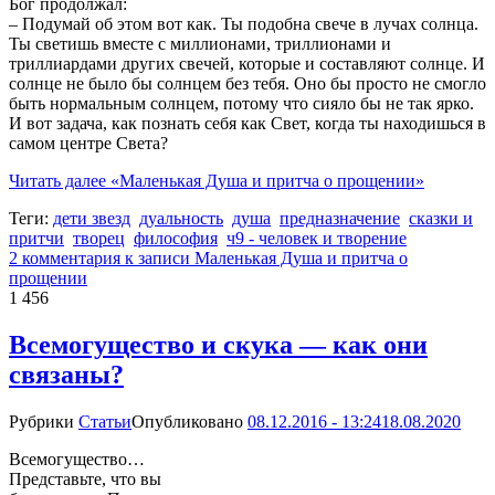
Бог продолжал:
– Подумай об этом вот как. Ты подобна свече в лучах солнца.
Ты светишь вместе с миллионами, триллионами и
триллиардами других свечей, которые и составляют солнце. И
солнце не было бы солнцем без тебя. Оно бы просто не смогло
быть нормальным солнцем, потому что сияло бы не так ярко.
И вот задача, как познать себя как Свет, когда ты находишься в
самом центре Света?
Читать далее
«Маленькая Душа и притча о прощении»
Теги:
дети звезд
дуальность
душа
предназначение
сказки и
притчи
творец
философия
ч9 - человек и творение
2 комментария
к записи Маленькая Душа и притча о
прощении
1 456
Всемогущество и скука — как они
связаны?
Рубрики
Статьи
Опубликовано
08.12.2016 - 13:24
18.08.2020
Всемогущество…
Представьте, что вы