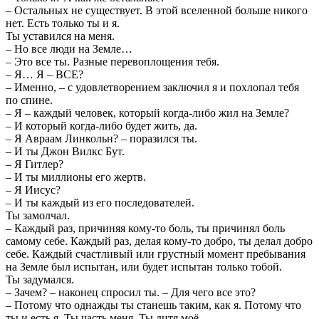
– Остальных не существует. В этой вселенной больше никого
нет. Есть только ты и я.
Ты уставился на меня.
– Но все люди на Земле…
– Это все ты. Разные перевоплощения тебя.
– Я… Я – ВСЕ?
– Именно, – с удовлетворением заключил я и похлопал тебя
по спине.
– Я – каждый человек, который когда-либо жил на Земле?
– И который когда-либо будет жить, да.
– Я Авраам Линкольн? – поразился ты.
– И ты Джон Вилкс Бут.
– Я Гитлер?
– И ты миллионы его жертв.
– Я Иисус?
– И ты каждый из его последователей.
Ты замолчал.
– Каждый раз, причиняя кому-то боль, ты причинял боль
самому себе. Каждый раз, делая кому-то добро, ты делал добро
себе. Каждый счастливый или грустный момент пребывания
на Земле был испытан, или будет испытан только тобой.
Ты задумался.
– Зачем? – наконец спросил ты. – Для чего все это?
– Потому что однажды ты станешь таким, как я. Потому что
ты и есть я. Ты часть меня. Ты дитя моё.