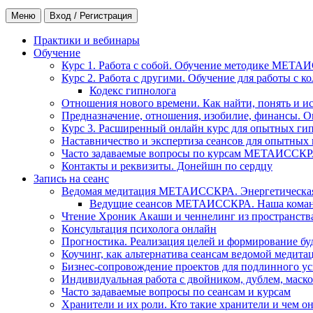
Меню
Вход / Регистрация
Практики и вебинары
Обучение
Курс 1. Работа с собой. Обучение методике МЕТА
Курс 2. Работа с другими. Обучение для работы с 
Кодекс гипнолога
Отношения нового времени. Как найти, понять и и
Предназначение, отношения, изобилие, финансы. О
Курс 3. Расширенный онлайн курс для опытных ги
Наставничество и экспертиза сеансов для опытных
Часто задаваемые вопросы по курсам МЕТАИССК
Контакты и реквизиты. Донейшн по сердцу
Запись на сеанс
Ведомая медитация МЕТАИССКРА. Энергетическая ч
Ведущие сеансов МЕТАИССКРА. Наша коман
Чтение Хроник Акаши и ченнелинг из пространст
Консультация психолога онлайн
Прогностика. Реализация целей и формирование б
Коучинг, как альтернатива сеансам ведомой медита
Бизнес-сопровождение проектов для подлинного ус
Индивидуальная работа с двойником, дублем, маск
Часто задаваемые вопросы по сеансам и курсам
Хранители и их роли. Кто такие хранители и чем о