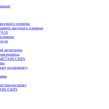
ржание
звездного племени
 памяти звездного племени
 Ч.10
 племени
ности
ой медитации
ая разница
й, МЕТАИССКРА
еры
вает по-разному»
аммы
экстрасенсорику
ЕТАИССКРА