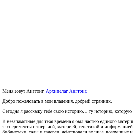
Меня зовут Ангтонг.
Архипелаг Ангтонг.
Добро пожаловать в мои владения, добрый странник.
Сегодня я расскажу тебе свою историю… ту историю, которую
В незапамятные для тебя времена я был частью единого матер
эксперименты с энергией, материей, генетикой и информацией.
библиотеки, сады и галереи, действовали водные, воздушные и