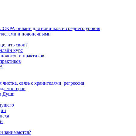
ИССКРА онлайн для новичков и среднего уровня
коллегами и подопечными
сцелить свои?
нлайн курс
пнологов и практиков
 практиков
РА
истка, связь с хранителями, регрессия
да мастеров
ва Души
удущего
ции
пеха
ой
ни занимаются?