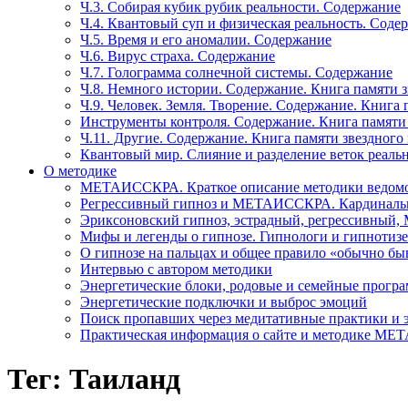
Ч.3. Собирая кубик рубик реальности. Содержание
Ч.4. Квантовый суп и физическая реальность. Соде
Ч.5. Время и его аномалии. Содержание
Ч.6. Вирус страха. Содержание
Ч.7. Голограмма солнечной системы. Содержание
Ч.8. Немного истории. Содержание. Книга памяти 
Ч.9. Человек. Земля. Творение. Содержание. Книга
Инструменты контроля. Содержание. Книга памяти
Ч.11. Другие. Содержание. Книга памяти звездного
Квантовый мир. Слияние и разделение веток реаль
О методике
МЕТАИССКРА. Краткое описание методики ведом
Регрессивный гипноз и МЕТАИССКРА. Кардинальн
Эриксоновский гипноз, эстрадный, регрессивны
Мифы и легенды о гипнозе. Гипнологи и гипнотиз
О гипнозе на пальцах и общее правило «обычно бы
Интервью с автором методики
Энергетические блоки, родовые и семейные прогр
Энергетические подключки и выброс эмоций
Поиск пропавших через медитативные практики и 
Практическая информация о сайте и методике М
Тег: Таиланд