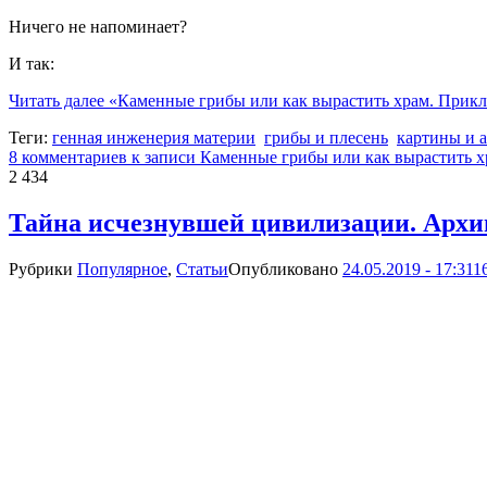
Ничего не напоминает?
И так:
Читать далее
«Каменные грибы или как вырастить храм. Прикл
Теги:
генная инженерия материи
грибы и плесень
картины и 
8 комментариев
к записи Каменные грибы или как вырастить 
2 434
Тайна исчезнувшей цивилизации. Архи
Рубрики
Популярное
,
Статьи
Опубликовано
24.05.2019 - 17:31
1