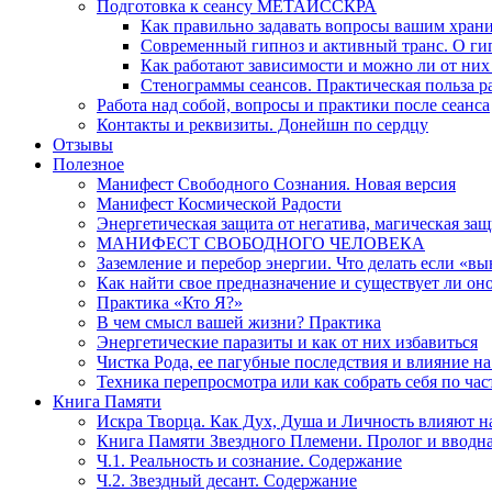
Подготовка к сеансу МЕТАИССКРА
Как правильно задавать вопросы вашим хран
Современный гипноз и активный транс. О ги
Как работают зависимости и можно ли от н
Стенограммы сеансов. Практическая польза р
Работа над собой, вопросы и практики после сеанса
Контакты и реквизиты. Донейшн по сердцу
Отзывы
Полезное
Манифест Свободного Сознания. Новая версия
Манифест Космической Радости
Энергетическая защита от негатива, магическая защ
МАНИФЕСТ СВОБОДНОГО ЧЕЛОВЕКА
Заземление и перебор энергии. Что делать если «в
Как найти свое предназначение и существует ли он
Практика «Кто Я?»
В чем смысл вашей жизни? Практика
Энергетические паразиты и как от них избавиться
Чистка Рода, ее пагубные последствия и влияние н
Техника перепросмотра или как собрать себя по час
Книга Памяти
Искра Творца. Как Дух, Душа и Личность влияют н
Книга Памяти Звездного Племени. Пролог и вводн
Ч.1. Реальность и сознание. Содержание
Ч.2. Звездный десант. Содержание