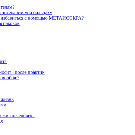
ителям?
пнотерапии «на пальцах»
их избавиться с помощью МЕТАИССКРА?
аспаковок
ита
ыносит» после практик
о вообще?
а жизнь
тям
а жизнь человека
ая