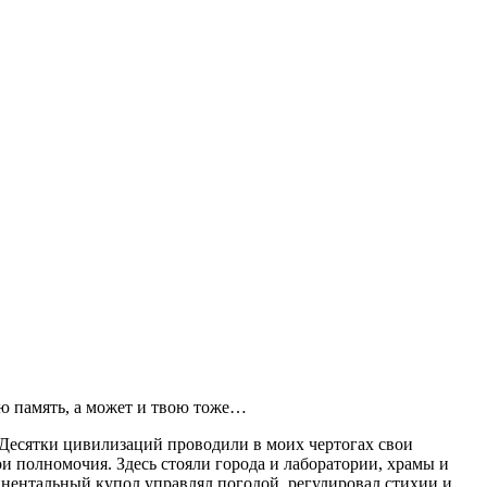
ю память, а может и твою тоже…
 Десятки цивилизаций проводили в моих чертогах свои
ои полномочия. Здесь стояли города и лаборатории, храмы и
тинентальный купол управлял погодой, регулировал стихии и