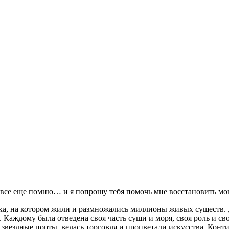
 все еще помню… и я попрошу тебя помочь мне восстановить мо
ика, на котором жили и размножались миллионы живых существ.
 Каждому была отведена своя часть суши и моря, своя роль и св
 звездные порты, велась торговля и процветали искусства. Кон