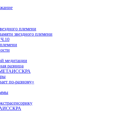
ржание
звездного племени
 памяти звездного племени
 Ч.10
 племени
ности
ой медитации
ая разница
й, МЕТАИССКРА
еры
вает по-разному»
аммы
экстрасенсорику
ЕТАИССКРА