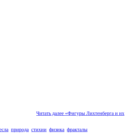
Читать далее
«Фигуры Лихтенберга и их
есла
природа
стихии
физика
фракталы