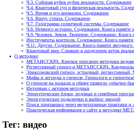
Ч.3. Собирая кубик рубик реальности. Содержание
Ч.4. Квантовый суп и физическая реальность. Соде
Ч.5. Время и его аномалии. Содержание
Ч.6. Вирус страха. Содержание
Ч.7. Голограмма солнечной системы. Содержание
Ч.8. Немного истории. Содержание. Книга памяти 
Ч.9. Человек. Земля. Творение. Содержание. Книга
Инструменты контроля. Содержание. Книга памяти
Ч.11. Другие. Содержание. Книга памяти звездного
Квантовый мир. Слияние и разделение веток реаль
О методике
МЕТАИССКРА. Краткое описание методики ведом
Регрессивный гипноз и МЕТАИССКРА. Кардинальн
Эриксоновский гипноз, эстрадный, регрессивны
Мифы и легенды о гипнозе. Гипнологи и гипнотиз
О гипнозе на пальцах и общее правило «обычно бы
Интервью с автором методики
Энергетические блоки, родовые и семейные прогр
Энергетические подключки и выброс эмоций
Поиск пропавших через медитативные практики и 
Практическая информация о сайте и методике М
Тег: видео