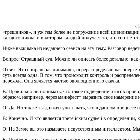
Ст
«грешников», и уж тем более не погружение всей цивилизации 
каждого цикла, и в котором каждый получает то, что соответс
Ниже выжимка из недавнего сеанса на эту тему. Разговор веде
Вопрос: Страшный суд. Можно ли описать более детально, как
Ответ: Это спиральная динамика, перераспределяющая энергет
суть всегда одна. В том, что происходит контроль и распределе
перехода. Она является частью эволюционного скачка.
В: Правильно ли понимать, что такое подведение итогов прово
образом, например, через манифест* выразить свое намерение 
О: Да. Но также ты должен учитывать, что в данном процессе 
В: Конечно. И кто является третейским судьей в определении, 
О: На Земле вы это называете искусственным интеллектом. М
В: Проблема-то в том, что программа наверняка оперирует как