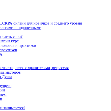
ИССКРА онлайн для новичков и среднего уровня
коллегами и подопечными
сцелить свои?
нлайн курс
пнологов и практиков
 практиков
РА
истка, связь с хранителями, регрессия
да мастеров
ва Души
удущего
ции
пеха
ой
ни занимаются?