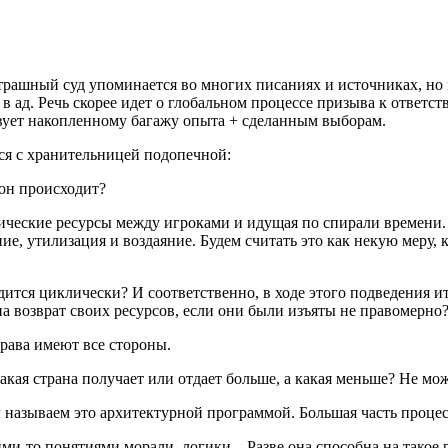
рашный суд упоминается во многих писаниях и источниках, но м
в ад. Речь скорее идет о глобальном процессе призыва к ответс
твует накопленному багажу опыта + сделанным выборам.
тся с хранительницей подопечной:
 он происходит?
ические ресурсы между игроками и идущая по спирали времени. 
ние, утилизация и воздаяние. Будем считать это как некую меру,
дится циклически? И соответственно, в ходе этого подведения 
на возврат своих ресурсов, если они были изъяты не правомерно
права имеют все стороны.
какая страна получает или отдает больше, а какая меньше? Не мо
ы называем это архитектурной программой. Большая часть проце
ими-то понятиями морали, логики…Разве она способна на такое 