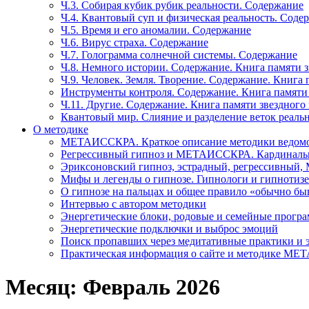
Ч.3. Собирая кубик рубик реальности. Содержание
Ч.4. Квантовый суп и физическая реальность. Соде
Ч.5. Время и его аномалии. Содержание
Ч.6. Вирус страха. Содержание
Ч.7. Голограмма солнечной системы. Содержание
Ч.8. Немного истории. Содержание. Книга памяти 
Ч.9. Человек. Земля. Творение. Содержание. Книга
Инструменты контроля. Содержание. Книга памяти
Ч.11. Другие. Содержание. Книга памяти звездного
Квантовый мир. Слияние и разделение веток реаль
О методике
МЕТАИССКРА. Краткое описание методики ведом
Регрессивный гипноз и МЕТАИССКРА. Кардинальн
Эриксоновский гипноз, эстрадный, регрессивны
Мифы и легенды о гипнозе. Гипнологи и гипнотиз
О гипнозе на пальцах и общее правило «обычно бы
Интервью с автором методики
Энергетические блоки, родовые и семейные прогр
Энергетические подключки и выброс эмоций
Поиск пропавших через медитативные практики и 
Практическая информация о сайте и методике М
Месяц: Февраль 2026