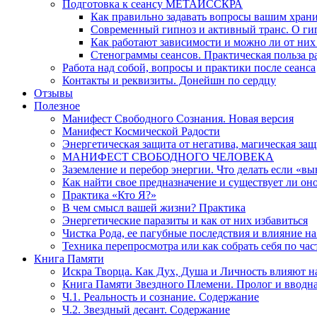
Подготовка к сеансу МЕТАИССКРА
Как правильно задавать вопросы вашим хран
Современный гипноз и активный транс. О ги
Как работают зависимости и можно ли от н
Стенограммы сеансов. Практическая польза р
Работа над собой, вопросы и практики после сеанса
Контакты и реквизиты. Донейшн по сердцу
Отзывы
Полезное
Манифест Свободного Сознания. Новая версия
Манифест Космической Радости
Энергетическая защита от негатива, магическая защ
МАНИФЕСТ СВОБОДНОГО ЧЕЛОВЕКА
Заземление и перебор энергии. Что делать если «в
Как найти свое предназначение и существует ли он
Практика «Кто Я?»
В чем смысл вашей жизни? Практика
Энергетические паразиты и как от них избавиться
Чистка Рода, ее пагубные последствия и влияние н
Техника перепросмотра или как собрать себя по час
Книга Памяти
Искра Творца. Как Дух, Душа и Личность влияют н
Книга Памяти Звездного Племени. Пролог и вводн
Ч.1. Реальность и сознание. Содержание
Ч.2. Звездный десант. Содержание