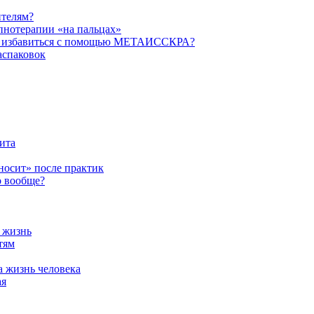
ителям?
пнотерапии «на пальцах»
их избавиться с помощью МЕТАИССКРА?
аспаковок
ита
ыносит» после практик
о вообще?
а жизнь
тям
а жизнь человека
ая