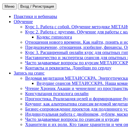
Меню
Вход / Регистрация
Практики и вебинары
Обучение
Курс 1. Работа с собой. Обучение методике МЕТА
Курс 2. Работа с другими. Обучение для работы с 
Кодекс гипнолога
Отношения нового времени. Как найти, понять и и
Предназначение, отношения, изобилие, финансы. О
Курс 3. Расширенный онлайн курс для опытных ги
Наставничество и экспертиза сеансов для опытных
Часто задаваемые вопросы по курсам МЕТАИССК
Контакты и реквизиты. Донейшн по сердцу
Запись на сеанс
Ведомая медитация МЕТАИССКРА. Энергетическая ч
Ведущие сеансов МЕТАИССКРА. Наша коман
Чтение Хроник Акаши и ченнелинг из пространст
Консультация психолога онлайн
Прогностика. Реализация целей и формирование б
Коучинг, как альтернатива сеансам ведомой медита
Бизнес-сопровождение проектов для подлинного ус
Индивидуальная работа с двойником, дублем, маск
Часто задаваемые вопросы по сеансам и курсам
Хранители и их роли. Кто такие хранители и чем о