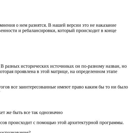
нения о нем разнятся. В нашей версии это не наказание
твенности и ребалансировки, который происходит в конце
В разных исторических источниках он по-разному назван, но
 которая проявлена в этой матрице, на определенном этапе
итогов все заинтересованные имеют право каким бы то ни было
?
жет же быть все так однозначно
ссов происходит с помощью этой архитектурной программы.
распознавание?