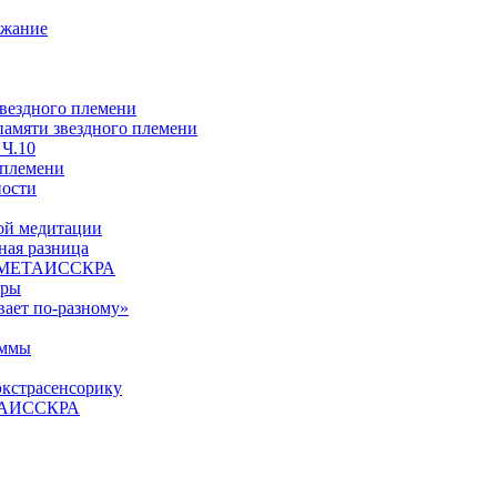
ржание
звездного племени
 памяти звездного племени
 Ч.10
 племени
ности
ой медитации
ая разница
й, МЕТАИССКРА
еры
вает по-разному»
аммы
экстрасенсорику
ЕТАИССКРА