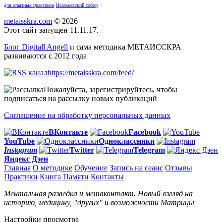
для опытных практиков
Исаакиевский собор
metaisskra.com
© 2026
Этот сайт запущен 11.11.17.
Блог Digitall Angell
и сама методика МЕТАИССКРА
развиваются с 2012 года
https://metaisskra.com/feed/
Пожалуйста, зарегистрируйтесь, чтобы
подписаться на рассылку новых публикаций
Соглашение на обработку персональных данных
ВКонтакте
Facebook
You
Tube
Одноклассники
Instagram
Twitter
Telegram
Яндекс Дзен
Главная
О методике
Обучение
Запись на сеанс
Отзывы
Практики
Книга Памяти
Контакты
Ментальная разведка и метаконтакт. Новый взгляд на
историю, медицину, "других" и возможности Матрицы
Настройки просмотра