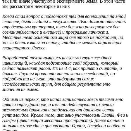
так или иначе участвуют в эксперименте Земля. В этой части
мы рассмотрим некоторые из них
Когда стал вопрос о подготовке тел для воплощения на этой
планете, были выданы «техусловия». Тело должно отвечать
определенным критериям, в нем должно развернуться два
сознания(местное и внешнее) и программа личности.
Местные тела животного мира для этого не подходили, но
могли быть взяты за основу, чтобы не менять параметры
планетарного Логоса.
Разработкой тел занимались несколько групп звездных
цивилизаций, каждая подготовила свой образец, который
сейчас называют расой. Их не 3-4, как принято считать, а
больше. Группы крови-это часть этих исследований, но
подробности не знаю, это информация самих
исследовательских групп, для общего результата это
значения не имело.
Одними из первых, кто начал заниматься здесь телами-это
цивилизация Драконов, а именно действующая их ветка
жемчужных драконов и отделенная от драконов ветка
рептилоидов. Кроме того, активно участвовали Эланы, Феи и
Эльфы (цивилизации местных пространств). Далее активно
занимались звездные цивилизации: Орион, Плеяды и особенно
Сириус.