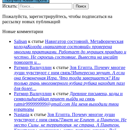
Искать:
Поиск
Пожалуйста, зарегистрируйтесь, чтобы подписаться на
рассылку новых публикаций
Новые комментарии
Salisan
к статье
Навигатор состояний. Метафорическая
колода
Колода «навигатор состояний» проверена
многими практиками. Работает до мурашек правдиво и
честно. Не скроешь состояние. Вывести на инсайт
помогает и…
Ратмир Валиуллин
к статье
Зов Египта. Почему многие
души чувствуют с ним связь?
Интересно звучит. А если
она безконечная Игра. Что тогда завершается? Или
только грань многомерного кубика рубика находит пазл
для более…
Ратмир Валиуллин
к статье
Древние письмена, коды и
символы
hurakkan привет выйди на связь
ratmir999999999@gmail.com На меня выходили твои
кураторы
Nastasia
к статье
Зов Египта. Почему многие души
чувствуют с ним связь?
Тянет не Египет, а Пантеон. Не
место Силы, не территория, не страна. А Пантеон.