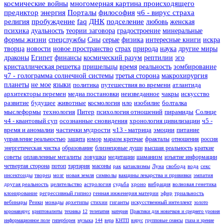
космические войны
многомерная картина происходящего
предиктор
энергия
Порталы
философия
ч6 - вирус страха
религия
пробуждение
faq
ДНК
подселение
любовь
женская
психика
дуальность
теории заговора
градостроение
минеральные
формы жизни
спецслужбы
Сны
серые
физика
интересные книги
искра
творца
новости
новое пространство
страх
природа
наука
другие миры
драконы
Египет
финансы
космический разум
рептилии
эго
кристаллическая решетка
пришельцы
время
реальность
зомбирование
ч7 - голограмма солнечной системы
третья сторона
макрохирургия
планеты
не мое
языки
политика
путешествия во времени
атлантида
архитекторы перемен
медиа постановки
неизведанное
чакры
искусство
развитие
будущее
животные
космология
нло
изобилие
болталка
мыслеформы
технология
Питер
психология отношений
пирамиды
Солнце
ч4 - квантовый суп
осознанные сновидения
хронология цивилизации
ч5 -
время и аномалии
частички мудрости
ч13 - матрица
эмоции
питание
управление реальностью
защита
юмор
маразм крепчае
фракталы
отношения
россия
энергетическая чистка
образование
близнецовые души
высшая реальность
краткие
советы
оплавленные мегалиты
ловушки
медитации
шаманизм
изъятие информации
четвертая сторона
потоп
тартария
масоны
рак
катаклизмы
Луна
свобода
вода
секс
инсектоиды
творец
мозг
новая земля
символы
вакцины лекарства и прививки
эмпатия
другая реальность
целительство
астрология
судьба
хроно
вибрация
волновая генетика
клонирование
регрессивный гипноз
генная инженерия материи
эфир
триальность
вебинары
Реики
монады
архетипы
стихии
гиганты
искусственный интеллект
золото
коронавирус
криптовалюты
техника
12
телепатия
материя
Практики для новичков и среднего уровня
информационное поле
гиперборея
музыка
144
вера
КНТП
вирус
групповые сеансы
глаза и зрение