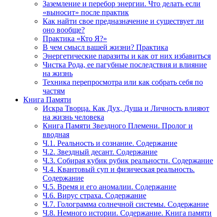
Заземление и перебор энергии. Что делать если
«выносит» после практик
Как найти свое предназначение и существует ли
оно вообще?
Практика «Кто Я?»
В чем смысл вашей жизни? Практика
Энергетические паразиты и как от них избавиться
Чистка Рода, ее пагубные последствия и влияние
на жизнь
Техника перепросмотра или как собрать себя по
частям
Книга Памяти
Искра Творца. Как Дух, Душа и Личность влияют
на жизнь человека
Книга Памяти Звездного Племени. Пролог и
вводная
Ч.1. Реальность и сознание. Содержание
Ч.2. Звездный десант. Содержание
Ч.3. Собирая кубик рубик реальности. Содержание
Ч.4. Квантовый суп и физическая реальность.
Содержание
Ч.5. Время и его аномалии. Содержание
Ч.6. Вирус страха. Содержание
Ч.7. Голограмма солнечной системы. Содержание
Ч.8. Немного истории. Содержание. Книга памяти