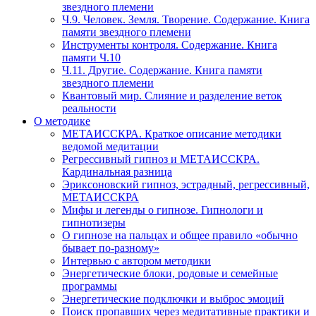
звездного племени
Ч.9. Человек. Земля. Творение. Содержание. Книга
памяти звездного племени
Инструменты контроля. Содержание. Книга
памяти Ч.10
Ч.11. Другие. Содержание. Книга памяти
звездного племени
Квантовый мир. Слияние и разделение веток
реальности
О методике
МЕТАИССКРА. Краткое описание методики
ведомой медитации
Регрессивный гипноз и МЕТАИССКРА.
Кардинальная разница
Эриксоновский гипноз, эстрадный, регрессивный,
МЕТАИССКРА
Мифы и легенды о гипнозе. Гипнологи и
гипнотизеры
О гипнозе на пальцах и общее правило «обычно
бывает по-разному»
Интервью с автором методики
Энергетические блоки, родовые и семейные
программы
Энергетические подключки и выброс эмоций
Поиск пропавших через медитативные практики и