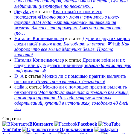
видеозаписи вебинаров, читала много текста, слушала
медитации (некоторые по несколько…
djeyykeyy
к статье
Квантовый скачок и его
последствия
Именно это у меня и случилось в июле-
августе 2024 года. Активировалась шишковидная
железа, длилось это примерно 2 месяца интенсивно
(по…
Наталия Коппенмюллер
к статье
Души из других миров
среди нас
И у меня так. Благодарю за ответ 💖✨️🙏 Как
здорово что все мы на Матушке Земле. Просто
красота!
Наталия Коппенмюллер
к статье
Древние войны и их
следы или куда делась цивилизация
Благодарю за ценную
информацию.🙏
D_A
к статье
Можно ли с помощью практик вылечить
онкологию?
очень показательно, благодарю!
atalia
к статье
Можно ли с помощью практик вылечить
онкологию?
Моя подруга вылечила онкологию без химии,
с помощью практик. Полгода мокрых холодных
обертываний, купаний в источниках, голодовка 40 дней
и…
Соц сети
ВКонтакте
Facebook
You
Tube
Одноклассники