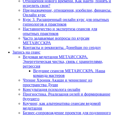
Отношения нового времени. Как найти, понять и
исцелить свои?
Предназначение, отношения, изобилие, финансы.
Онлайн курс
Курс 3. Расширенный онлайн курс для опытных
гипнологов и практиков
Наставничество и экспертиза сеансов для
опытных практиков
Часто задаваемые вопросы по курсам
МЕТАИССКРА
Контакты и реквизиты. Донейшн по сердцу
Запись на сеанс
Ведомая медитация МЕТАИССКРА.
Энергетическая чистка, связь с хранителями,
регрессия
Ведущие сеансов МЕТАИССКРА. Наша
команда мастеров
Чтение Хроник Акаши и ченнелинг из
пространства Души
Консультация психолога онлайн
Прогностика. Реализация целей и формирование
будущего
Коучинг, как альтернатива сеансам ведомой
медитации
Бизнес-сопровождение проектов для подлинного