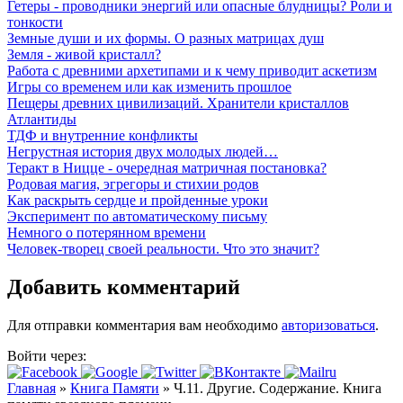
Гетеры - проводники энергий или опасные блудницы? Роли и
тонкости
Земные души и их формы. О разных матрицах душ
Земля - живой кристалл?
Работа с древними архетипами и к чему приводит аскетизм
Игры со временем или как изменить прошлое
Пещеры древних цивилизаций. Хранители кристаллов
Атлантиды
ТДФ и внутренние конфликты
Негрустная история двух молодых людей…
Теракт в Ницце - очередная матричная постановка?
Родовая магия, эгрегоры и стихии родов
Как раскрыть сердце и пройденные уроки
Эксперимент по автоматическому письму
Немного о потерянном времени
Человек-творец своей реальности. Что это значит?
Добавить комментарий
Для отправки комментария вам необходимо
авторизоваться
.
Войти через:
Главная
»
Книга Памяти
»
Ч.11. Другие. Содержание. Книга