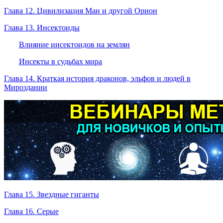
Глава 12. Цивилизация Ман и другой Орион
Глава 13. Инсектоиды
Влияние инсектоидов на землян
Инсекты в судьбах мира
Глава 14. Краткая история драконов, эльфов и людей в
Мироздании
Глава 15. Звездные гиганты
Глава 16. Серые