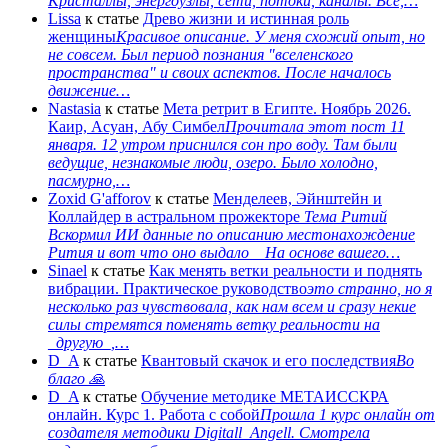
Кристаллы, энергоузлы, сети, потоки, каналы. Всё,…
Lissa
к статье
Древо жизни и истинная роль
женщины
Красивое описание. У меня схожий опыт, но
не совсем. Был период познания "вселенского
пространства" и своих аспектов. После началось
движение…
Nastasia
к статье
Мета ретрит в Египте. Ноябрь 2026.
Каир, Асуан, Абу Симбел
Прочитала этот пост 11
января. 12 утром приснился сон про воду. Там были
ведущие, незнакомые люди, озеро. Было холодно,
пасмурно,…
Zoxid G'afforov
к статье
Менделеев, Эйнштейн и
Коллайдер в астральном прожекторе
Тема Ритий
Вскормил ИИ данные по описанию местонахождение
Рития и вот что оно выдало На основе вашего…
Sinael
к статье
Как менять ветки реальности и поднять
вибрации. Практическое руководство
это странно, но я
несколько раз чувствовала, как нам всем и сразу некие
силы стремятся поменять ветку реальности на
_другую_,…
D_A
к статье
Квантовый скачок и его последствия
Во
благо 🙏
D_A
к статье
Обучение методике МЕТАИССКРА
онлайн. Курс 1. Работа с собой
Прошла 1 курс онлайн от
создателя методики Digitall_Angell. Смотрела