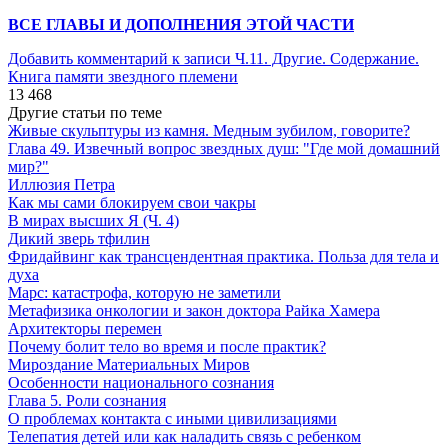
ВСЕ ГЛАВЫ И ДОПОЛНЕНИЯ ЭТОЙ ЧАСТИ
Добавить комментарий
к записи Ч.11. Другие. Содержание.
Книга памяти звездного племени
13 468
Другие статьи по теме
Живые скульптуры из камня. Медным зубилом, говорите?
Глава 49. Извечный вопрос звездных душ: "Где мой домашний
мир?"
Иллюзия Петра
Как мы сами блокируем свои чакры
В мирах высших Я (Ч. 4)
Дикий зверь тфилин
Фридайвинг как трансцендентная практика. Польза для тела и
духа
Марс: катастрофа, которую не заметили
Метафизика онкологии и закон доктора Райка Хамера
Архитекторы перемен
Почему болит тело во время и после практик?
Мироздание Материальных Миров
Особенности национального сознания
Глава 5. Роли сознания
О проблемах контакта с иными цивилизациями
Телепатия детей или как наладить связь с ребенком