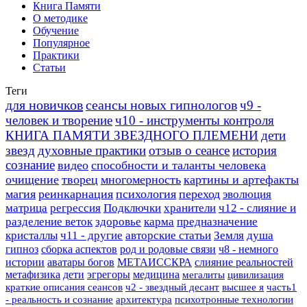
Книга Памяти
О методике
Обучение
Популярное
Практики
Статьи
Теги
для новичков
сеансы новых гипнологов
ч9 -
человек и творение
ч10 - инструменты контроля
КНИГА ПАМЯТИ ЗВЕЗДНОГО ПЛЕМЕНИ
дети
звезд
духовные практики
отзыв о сеансе
история
сознание
видео
способности и таланты человека
очищение
творец
многомерность
картины и артефакты
магия
реинкарнация
психология
переход
эволюция
матрица
регрессия
Подключки
хранители
ч12 - слияние и
разделение веток
здоровье
карма
предназначение
кристаллы
ч11 - другие
авторские статьи
Земля
душа
гипноз
сборка аспектов
род и родовые связи
ч8 - немного
истории
аватары богов
МЕТАИССКРА
слияние реальностей
метафизика
дети
эгрегоры
медицина
мегалиты
цивилизация
краткие описания сеансов
ч2 - звездный десант
высшее я
часть1
- реальность и сознание
архитектура
психотронные технологии