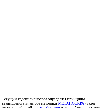
Текущий кодекс гипнолога определяет принципы
взаимодействия автора методики
МЕТАИССКРА
(далее
«методика») и сайта
metaisskra.com
Антона Аксенова (далее