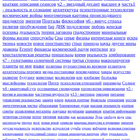
краткие описания сеансов
ч2 - звездный десант
высшее я
часть1
- реальность и сознание
архитектура
психотронные технологии
космические войны
многомерная картина происходящего
предиктор
энергия
Порталы
философия
ч6 - вирус страха
религия
пробуждение
faq
ДНК
подселение
любовь
женская
психика
дуальность
теории заговора
градостроение
минеральные
формы жизни
спецслужбы
Сны
серые
физика
интересные книги
искра
творца
новости
новое пространство
страх
природа
наука
другие миры
драконы
Египет
финансы
космический разум
рептилии
эго
кристаллическая решетка
пришельцы
время
реальность
зомбирование
ч7 - голограмма солнечной системы
третья сторона
макрохирургия
планеты
не мое
языки
политика
путешествия во времени
атлантида
архитекторы перемен
медиа постановки
неизведанное
чакры
искусство
развитие
будущее
животные
космология
нло
изобилие
болталка
мыслеформы
технология
Питер
психология отношений
пирамиды
Солнце
ч4 - квантовый суп
осознанные сновидения
хронология цивилизации
ч5 -
время и аномалии
частички мудрости
ч13 - матрица
эмоции
питание
управление реальностью
защита
юмор
маразм крепчае
фракталы
отношения
россия
энергетическая чистка
образование
близнецовые души
высшая реальность
краткие
советы
оплавленные мегалиты
ловушки
медитации
шаманизм
изъятие информации
четвертая сторона
потоп
тартария
масоны
рак
катаклизмы
Луна
свобода
вода
секс
инсектоиды
творец
мозг
новая земля
символы
вакцины лекарства и прививки
эмпатия
другая реальность
целительство
астрология
судьба
хроно
вибрация
волновая генетика
клонирование
регрессивный гипноз
генная инженерия материи
эфир
триальность
вебинары
Реики
монады
архетипы
стихии
гиганты
искусственный интеллект
золото