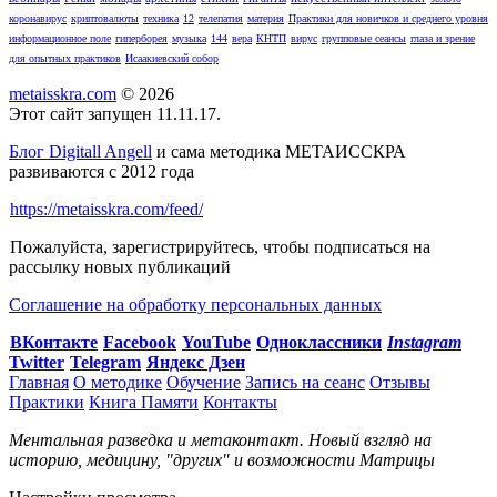
коронавирус
криптовалюты
техника
12
телепатия
материя
Практики для новичков и среднего уровня
информационное поле
гиперборея
музыка
144
вера
КНТП
вирус
групповые сеансы
глаза и зрение
для опытных практиков
Исаакиевский собор
metaisskra.com
© 2026
Этот сайт запущен 11.11.17.
Блог Digitall Angell
и сама методика МЕТАИССКРА
развиваются с 2012 года
https://metaisskra.com/feed/
Пожалуйста, зарегистрируйтесь, чтобы подписаться на
рассылку новых публикаций
Соглашение на обработку персональных данных
ВКонтакте
Facebook
You
Tube
Одноклассники
Instagram
Twitter
Telegram
Яндекс Дзен
Главная
О методике
Обучение
Запись на сеанс
Отзывы
Практики
Книга Памяти
Контакты
Ментальная разведка и метаконтакт. Новый взгляд на
историю, медицину, "других" и возможности Матрицы