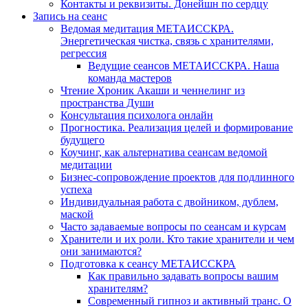
Контакты и реквизиты. Донейшн по сердцу
Запись на сеанс
Ведомая медитация МЕТАИССКРА.
Энергетическая чистка, связь с хранителями,
регрессия
Ведущие сеансов МЕТАИССКРА. Наша
команда мастеров
Чтение Хроник Акаши и ченнелинг из
пространства Души
Консультация психолога онлайн
Прогностика. Реализация целей и формирование
будущего
Коучинг, как альтернатива сеансам ведомой
медитации
Бизнес-сопровождение проектов для подлинного
успеха
Индивидуальная работа с двойником, дублем,
маской
Часто задаваемые вопросы по сеансам и курсам
Хранители и их роли. Кто такие хранители и чем
они занимаются?
Подготовка к сеансу МЕТАИССКРА
Как правильно задавать вопросы вашим
хранителям?
Современный гипноз и активный транс. О