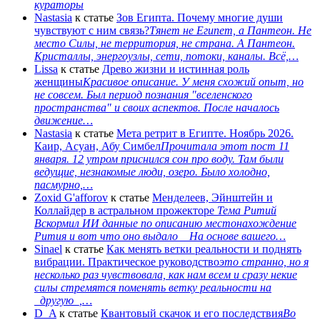
кураторы
Nastasia
к статье
Зов Египта. Почему многие души
чувствуют с ним связь?
Тянет не Египет, а Пантеон. Не
место Силы, не территория, не страна. А Пантеон.
Кристаллы, энергоузлы, сети, потоки, каналы. Всё,…
Lissa
к статье
Древо жизни и истинная роль
женщины
Красивое описание. У меня схожий опыт, но
не совсем. Был период познания "вселенского
пространства" и своих аспектов. После началось
движение…
Nastasia
к статье
Мета ретрит в Египте. Ноябрь 2026.
Каир, Асуан, Абу Симбел
Прочитала этот пост 11
января. 12 утром приснился сон про воду. Там были
ведущие, незнакомые люди, озеро. Было холодно,
пасмурно,…
Zoxid G'afforov
к статье
Менделеев, Эйнштейн и
Коллайдер в астральном прожекторе
Тема Ритий
Вскормил ИИ данные по описанию местонахождение
Рития и вот что оно выдало На основе вашего…
Sinael
к статье
Как менять ветки реальности и поднять
вибрации. Практическое руководство
это странно, но я
несколько раз чувствовала, как нам всем и сразу некие
силы стремятся поменять ветку реальности на
_другую_,…
D_A
к статье
Квантовый скачок и его последствия
Во