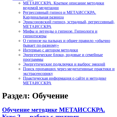
МЕТАИССКРА. Краткое описание методики
ведомой медитации
Регрессивный гипноз и МЕТАИССКРА.
Кардинальная разница
Эриксоновский гипноз, эстрадный, регрессивный,
МЕТАИССКРА
Мифы и легенды о гипнозе. Гипнологи и
гипнотизеры
О гипнозе на пальцах и общее правило «обычно
бывает по-разному»
Интервью с автором методики
Энергетические блоки, родовые и семейные
программы
Энергетические подключки и выброс эмоций
Поиск пропавших через медитативные практики и
экстрасенсорику
Практическая информация о сайте и методике
МЕТАИССКРА
Раздел: Обучение
Обучение методике МЕТАИССКРА.
Курс 2 — работа с другими