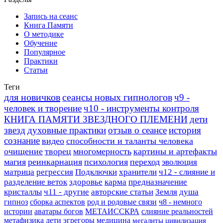
Запись на сеанс
Книга Памяти
О методике
Обучение
Популярное
Практики
Статьи
Теги
для новичков
сеансы новых гипнологов
ч9 -
человек и творение
ч10 - инструменты контроля
КНИГА ПАМЯТИ ЗВЕЗДНОГО ПЛЕМЕНИ
дети
звезд
духовные практики
отзыв о сеансе
история
сознание
видео
способности и таланты человека
очищение
творец
многомерность
картины и артефакты
магия
реинкарнация
психология
переход
эволюция
матрица
регрессия
Подключки
хранители
ч12 - слияние и
разделение веток
здоровье
карма
предназначение
кристаллы
ч11 - другие
авторские статьи
Земля
душа
гипноз
сборка аспектов
род и родовые связи
ч8 - немного
истории
аватары богов
МЕТАИССКРА
слияние реальностей
метафизика
дети
эгрегоры
медицина
мегалиты
цивилизация