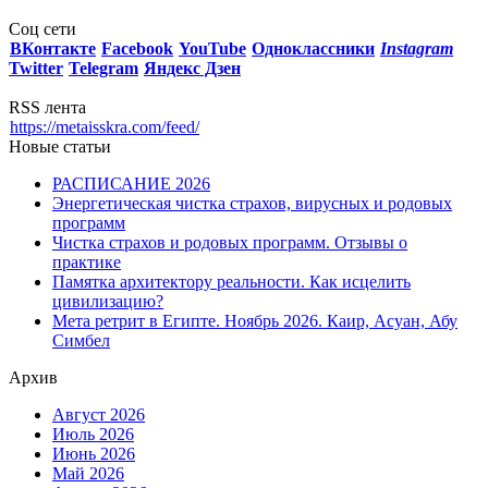
Соц сети
ВКонтакте
Facebook
You
Tube
Одноклассники
Instagram
Twitter
Telegram
Яндекс Дзен
RSS лента
https://metaisskra.com/feed/
Новые статьи
РАСПИСАНИЕ 2026
Энергетическая чистка страхов, вирусных и родовых
программ
Чистка страхов и родовых программ. Отзывы о
практике
Памятка архитектору реальности. Как исцелить
цивилизацию?
Мета ретрит в Египте. Ноябрь 2026. Каир, Асуан, Абу
Симбел
Архив
Август 2026
Июль 2026
Июнь 2026
Май 2026