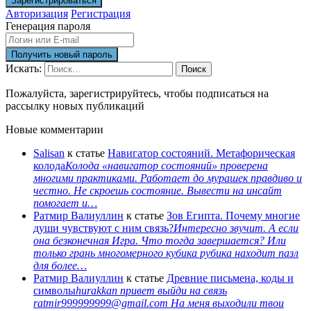
Авторизация
Регистрация
Генерация пароля
Искать:
Поиск
Пожалуйста, зарегистрируйтесь, чтобы подписаться на
рассылку новых публикаций
Новые комментарии
Salisan
к статье
Навигатор состояний. Метафорическая
колода
Колода «навигатор состояний» проверена
многими практиками. Работает до мурашек правдиво и
честно. Не скроешь состояние. Вывести на инсайт
помогает и…
Ратмир Валиуллин
к статье
Зов Египта. Почему многие
души чувствуют с ним связь?
Интересно звучит. А если
она безконечная Игра. Что тогда завершается? Или
только грань многомерного кубика рубика находит пазл
для более…
Ратмир Валиуллин
к статье
Древние письмена, коды и
символы
hurakkan привет выйди на связь
ratmir999999999@gmail.com На меня выходили твои