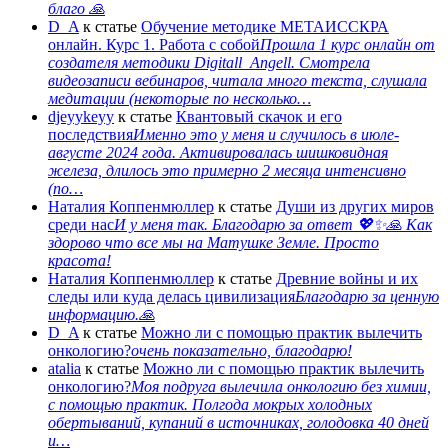
благо 🙏
D_A
к статье
Обучение методике МЕТАИССКРА
онлайн. Курс 1. Работа с собой
Прошла 1 курс онлайн от
создателя методики Digitall_Angell. Смотрела
видеозаписи вебинаров, читала много текста, слушала
медитации (некоторые по несколько…
djeyykeyy
к статье
Квантовый скачок и его
последствия
Именно это у меня и случилось в июле-
августе 2024 года. Активировалась шишковидная
железа, длилось это примерно 2 месяца интенсивно
(по…
Наталия Коппенмюллер
к статье
Души из других миров
среди нас
И у меня так. Благодарю за ответ 💖✨️🙏 Как
здорово что все мы на Матушке Земле. Просто
красота!
Наталия Коппенмюллер
к статье
Древние войны и их
следы или куда делась цивилизация
Благодарю за ценную
информацию.🙏
D_A
к статье
Можно ли с помощью практик вылечить
онкологию?
очень показательно, благодарю!
atalia
к статье
Можно ли с помощью практик вылечить
онкологию?
Моя подруга вылечила онкологию без химии,
с помощью практик. Полгода мокрых холодных
обертываний, купаний в источниках, голодовка 40 дней
и…