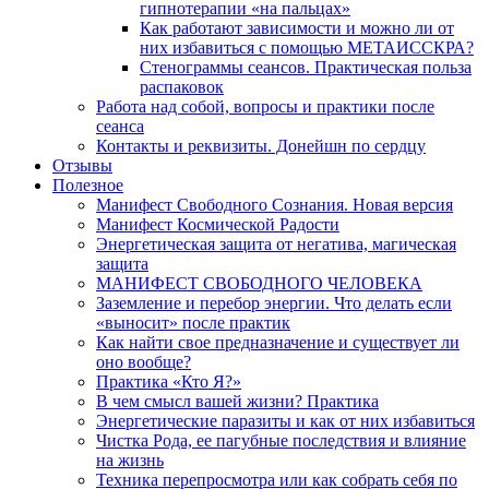
гипнотерапии «на пальцах»
Как работают зависимости и можно ли от
них избавиться с помощью МЕТАИССКРА?
Стенограммы сеансов. Практическая польза
распаковок
Работа над собой, вопросы и практики после
сеанса
Контакты и реквизиты. Донейшн по сердцу
Отзывы
Полезное
Манифест Свободного Сознания. Новая версия
Манифест Космической Радости
Энергетическая защита от негатива, магическая
защита
МАНИФЕСТ СВОБОДНОГО ЧЕЛОВЕКА
Заземление и перебор энергии. Что делать если
«выносит» после практик
Как найти свое предназначение и существует ли
оно вообще?
Практика «Кто Я?»
В чем смысл вашей жизни? Практика
Энергетические паразиты и как от них избавиться
Чистка Рода, ее пагубные последствия и влияние
на жизнь
Техника перепросмотра или как собрать себя по