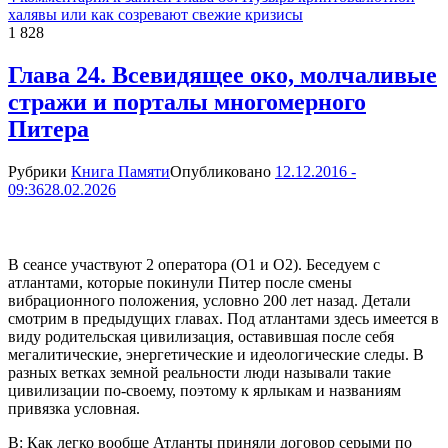
халявы или как созревают свежие кризисы
1 828
Глава 24. Всевидящее око, молчаливые
стражи и порталы многомерного
Питера
Рубрики
Книга Памяти
Опубликовано
12.12.2016 -
09:36
28.02.2026
В сеансе участвуют 2 оператора (О1 и О2). Беседуем с
атлантами, которые покинули Питер после смены
вибрационного положения, условно 200 лет назад. Детали
смотрим в предыдущих главах. Под атлантами здесь имеется в
виду родительская цивилизация, оставившая после себя
мегалитические, энергетические и идеологические следы. В
разных ветках земной реальности люди называли такие
цивилизации по-своему, поэтому к ярлыкам и названиям
привязка условная.
В: Как легко вообще Атланты приняли договор серыми по