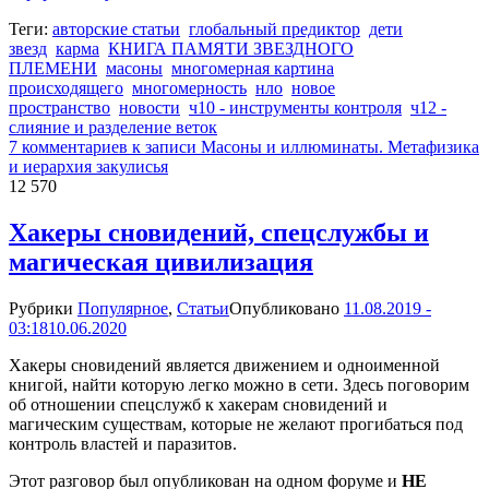
Теги:
авторские статьи
глобальный предиктор
дети
звезд
карма
КНИГА ПАМЯТИ ЗВЕЗДНОГО
ПЛЕМЕНИ
масоны
многомерная картина
происходящего
многомерность
нло
новое
пространство
новости
ч10 - инструменты контроля
ч12 -
слияние и разделение веток
7 комментариев
к записи Масоны и иллюминаты. Метафизика
и иерархия закулисья
12 570
Хакеры сновидений, спецслужбы и
магическая цивилизация
Рубрики
Популярное
,
Статьи
Опубликовано
11.08.2019 -
03:18
10.06.2020
Хакеры сновидений является движением и одноименной
книгой, найти которую легко можно в сети. Здесь поговорим
об отношении спецслужб к хакерам сновидений и
магическим существам, которые не желают прогибаться под
контроль властей и паразитов.
Этот разговор был опубликован на одном форуме и
НЕ