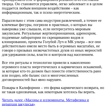
творца. Он становится управляем, легко заболевает и в целом
поддается любым внешним воздействиям – как
информационным, так и психо-энергетическим.
Параллельно с этим сама индустрия развлечений, а точнее ее
ключевые фигуры, погрязли в практиках, о которых вы
наверняка уже слышали, если интересуетесь мировым
закулисьем. Ритуальные жертвоприношения, адренохром,
подземные лаборатории по скрещиванию видов и
клонированию, проекты Голубой Луч и МК ультра – все они
действительно имели место быть в огромных масштабах, не
говоря о призывах низкочастотных духов из иных мерностей
для удержания силы, власти и контроля над населением.
Все эти ритуалы и технологии привели к накоплению
огромного пласта энергетических и кармических искажений,
за которые кто-то должен был понести ответственность рано
или поздно, ибо баланс сил и многочисленных
договоренностей был явно нарушен.
Пожары в Калифорнии – это форма кармического возврата, но
не такая однозначная, как некоторым хотелось бы верить.
Читать далее
«Масоны и иллюминаты. Метафизика и
иерархия закулисья»