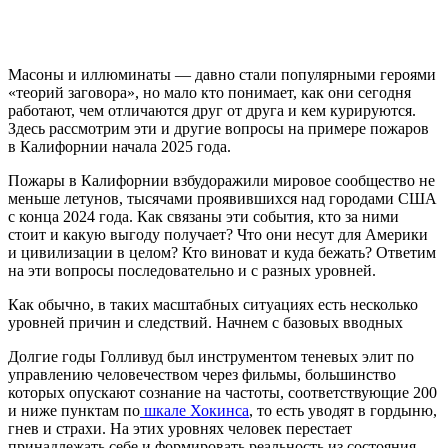
Масоны и иллюминаты — давно стали популярными героями
«теорий заговора», но мало кто понимает, как они сегодня
работают, чем отличаются друг от друга и кем курируются.
Здесь рассмотрим эти и другие вопросы на примере пожаров
в Калифорнии начала 2025 года.
Пожары в Калифорнии взбудоражили мировое сообщество не
меньше летунов, тысячами проявившихся над городами США
с конца 2024 года. Как связаны эти события, кто за ними
стоит и какую выгоду получает? Что они несут для Америки
и цивилизации в целом? Кто виноват и куда бежать? Ответим
на эти вопросы последовательно и с разных уровней.
Как обычно, в таких масштабных ситуациях есть несколько
уровней причин и следствий. Начнем с базовых вводных
Долгие годы Голливуд был инструментом теневых элит по
управлению человечеством через фильмы, большинство
которых опускают сознание на частоты, соответствующие 200
и ниже пунктам по
шкале Хокинса
, то есть уводят в гордыню,
гнев и страхи. На этих уровнях человек перестает
принадлежать себе и формировать реальность из состояния