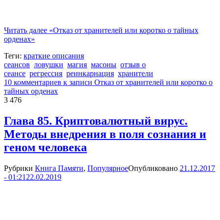
Читать далее
«Отказ от хранителей или коротко о тайных
орденах»
Теги:
краткие описания
сеансов
ловушки
магия
масоны
отзыв о
сеансе
регрессия
реинкарнация
хранители
10 комментариев
к записи Отказ от хранителей или коротко о
тайных орденах
3 476
Глава 85. Криптовалютный вирус.
Методы внедрения в поля сознания и
геном человека
Рубрики
Книга Памяти
,
Популярное
Опубликовано
21.12.2017
- 01:21
22.02.2019