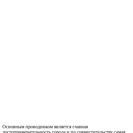
Основным проводником является главная
достопримечательность города и по совместительству самая