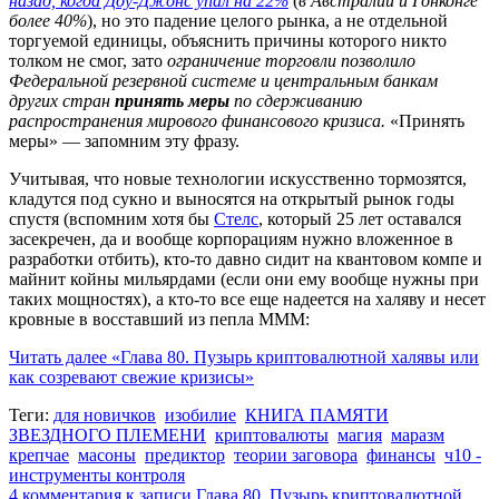
назад, когда Доу-Джонс упал на 22%
(
в Австралии и Гонконге
более 40%
), но это падение целого рынка, а не отдельной
торгуемой единицы, объяснить причины которого никто
толком не смог, зато
ограничение торговли позволило
Федеральной резервной системе и центральным банкам
других стран
принять меры
по сдерживанию
распространения мирового финансового кризиса.
«Принять
меры» — запомним эту фразу.
Учитывая, что новые технологии искусственно тормозятся,
кладутся под сукно и выносятся на открытый рынок годы
спустя (вспомним хотя бы
Стелс
, который 25 лет оставался
засекречен, да и вообще корпорациям нужно вложенное в
разработки отбить), кто-то давно сидит на квантовом компе и
майнит койны мильярдами (если они ему вообще нужны при
таких мощностях), а кто-то все еще надеется на халяву и несет
кровные в восставший из пепла МММ:
Читать далее
«Глава 80. Пузырь криптовалютной халявы или
как созревают свежие кризисы»
Теги:
для новичков
изобилие
КНИГА ПАМЯТИ
ЗВЕЗДНОГО ПЛЕМЕНИ
криптовалюты
магия
маразм
крепчае
масоны
предиктор
теории заговора
финансы
ч10 -
инструменты контроля
4 комментария
к записи Глава 80. Пузырь криптовалютной