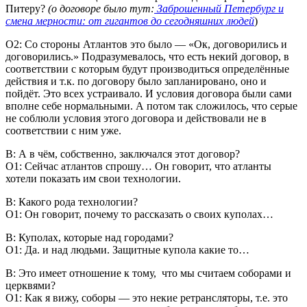
Питеру?
(о договоре было тут:
Заброшенный Петербург и
смена мерности: от гигантов до сегодняшних людей
)
О2: Со стороны Атлантов это было — «Ок, договорились и
договорились.» Подразумевалось, что есть некий договор, в
соответствии с которым будут производиться определённые
действия и т.к. по договору было запланировано, оно и
пойдёт. Это всех устраивало. И условия договора были сами
вполне себе нормальными. А потом так сложилось, что серые
не соблюли условия этого договора и действовали не в
соответствии с ним уже.
В: А в чём, собственно, заключался этот договор?
О1: Сейчас атлантов спрошу… Он говорит, что атланты
хотели показать им свои технологии.
В: Какого рода технологии?
О1: Он говорит, почему то рассказать о своих куполах…
В: Куполах, которые над городами?
О1: Да. и над людьми. Защитные купола какие то…
В: Это имеет отношение к тому, что мы считаем соборами и
церквями?
О1: Как я вижу, соборы — это некие ретрансляторы, т.е. это