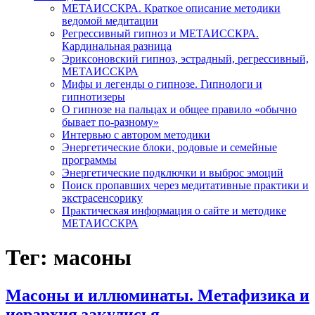
МЕТАИССКРА. Краткое описание методики
ведомой медитации
Регрессивный гипноз и МЕТАИССКРА.
Кардинальная разница
Эриксоновский гипноз, эстрадный, регрессивный,
МЕТАИССКРА
Мифы и легенды о гипнозе. Гипнологи и
гипнотизеры
О гипнозе на пальцах и общее правило «обычно
бывает по-разному»
Интервью с автором методики
Энергетические блоки, родовые и семейные
программы
Энергетические подключки и выброс эмоций
Поиск пропавших через медитативные практики и
экстрасенсорику
Практическая информация о сайте и методике
МЕТАИССКРА
Тег: масоны
Масоны и иллюминаты. Метафизика и
иерархия закулисья