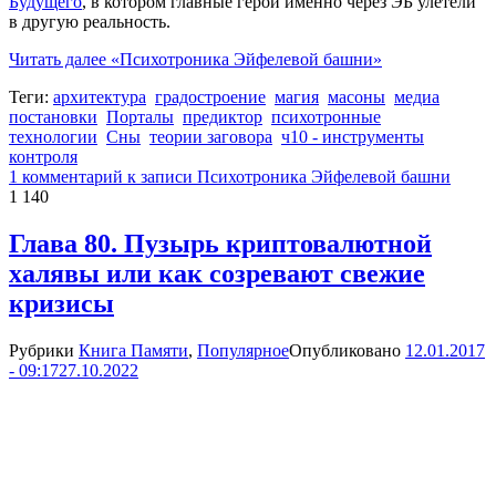
Будущего
, в котором главные герои именно через ЭБ улетели
в другую реальность.
Читать далее
«Психотроника Эйфелевой башни»
Теги:
архитектура
градостроение
магия
масоны
медиа
постановки
Порталы
предиктор
психотронные
технологии
Сны
теории заговора
ч10 - инструменты
контроля
1 комментарий
к записи Психотроника Эйфелевой башни
1 140
Глава 80. Пузырь криптовалютной
халявы или как созревают свежие
кризисы
Рубрики
Книга Памяти
,
Популярное
Опубликовано
12.01.2017
- 09:17
27.10.2022