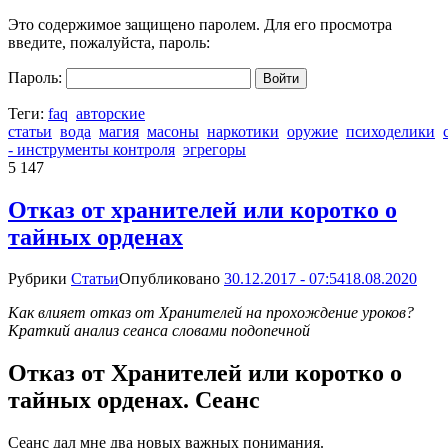
Это содержимое защищено паролем. Для его просмотра
введите, пожалуйста, пароль:
Пароль:
Теги:
faq
авторские
статьи
вода
магия
масоны
наркотики
оружие
психоделики
- инструменты контроля
эгрегоры
5 147
Отказ от хранителей или коротко о
тайных орденах
Рубрики
Статьи
Опубликовано
30.12.2017 - 07:54
18.08.2020
Как влияет отказ от Хранителей на прохождение уроков?
Краткий анализ сеанса словами подопечной
Отказ от Хранителей или коротко о
тайных орденах. Сеанс
Сеанс дал мне два новых важных понимания.