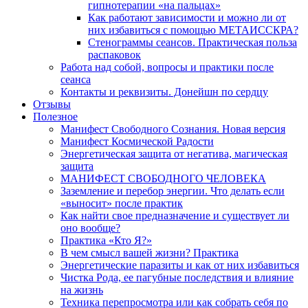
гипнотерапии «на пальцах»
Как работают зависимости и можно ли от
них избавиться с помощью МЕТАИССКРА?
Стенограммы сеансов. Практическая польза
распаковок
Работа над собой, вопросы и практики после
сеанса
Контакты и реквизиты. Донейшн по сердцу
Отзывы
Полезное
Манифест Свободного Сознания. Новая версия
Манифест Космической Радости
Энергетическая защита от негатива, магическая
защита
МАНИФЕСТ СВОБОДНОГО ЧЕЛОВЕКА
Заземление и перебор энергии. Что делать если
«выносит» после практик
Как найти свое предназначение и существует ли
оно вообще?
Практика «Кто Я?»
В чем смысл вашей жизни? Практика
Энергетические паразиты и как от них избавиться
Чистка Рода, ее пагубные последствия и влияние
на жизнь
Техника перепросмотра или как собрать себя по