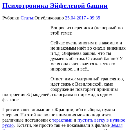
Психотроника Эйфелевой башни
Рубрики
Статьи
Опубликовано
25.04.2017 - 09:35
Вопрос из переписки (не первый по
этой теме):
Сейчас очень многим и знакомым и
не знакомым идёт во снах,в видениях
и т.д- Эйфелева башня. Что ты
думаешь об этом. О самой башне? У
меня она считывается как что то
инородное…и всё..
Ответ: имхо: матричный транслятор,
идет связь с Вавилонской, само
сооружение повторяет принципы
построения 3Д моделей, голограмм и пирамид в одном
флаконе.
Притягивают внимание к Франции, ибо выборы, нужна
энергия. На этой же волне внимания можно подпитать
различные постановки с
терактами
и
пустить ветку в нужное
русло
. Кстати, не просто так её показывали в фильме
Земля