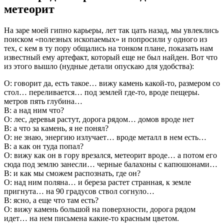
метеорит
На заре моей гипно карьеры, лет так цать назад, мы увлеклись
поиском «полезных ископаемых» и попросили у одного из
тех, с кем в ту пору общались на тонком плане, показать нам
известный ему артефакт, который еще не был найден. Вот что
из этого вышло (нудные детали опускаю для удобства):
О: говорит да, есть такое… вижу камень какой-то, размером со
стол… переливается… под землей где-то, вроде пещеры.
метров пять глубина…
В: а над ним что?
О: лес, деревья растут, дорога рядом… домов вроде нет
В: а что за камень, я не понял?
О: не знаю, энергию излучает… вроде металл в нем есть…
В: а как он туда попал?
О: вижу как он в гору врезался, метеорит вроде… а потом его
сюда под землю занесли… черные балахоны с капюшонами…
В: и как мы сможем распознать, где он?
О: над ним поляна… и береза растет странная, к земле
пригнута… на 90 градусов ствол согнуло…
В: ясно, а еще что там есть?
О: вижу камень большой на поверхности, дорога рядом
идет… на нем письмена какие-то красным цветом.