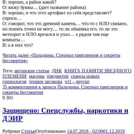
В: хорошо, а район какой?
О: вижу буквы… (дает название района)
В: хорошо, и что этот артефакт из себя представляет?
спроси…
О: говорит, что это древний камень… что-то с НЛО связано,
но понять точно не могу… то ли обшивка его, то ли это
метеорит в НЛО врезался и упал… а рядом там еще
комнаты…
В: а в них что?
Читать далее
«Паладины. Спецназ тамплиеров и секреты
бессмертия»
Теги:
авторские статьи
ДНК
КНИГА ПАМЯТИ ЗВЕЗДНОГО
ПЛЕМЕНИ
масоны
предиктор
сеансы новых
гипнологов
теории заговора
ч11 - другие
35 комментариев
к записи Паладины. Спецназ тамплиеров и
секреты бессмертия
9 301
Защищено: Спецслужбы, наркотики и
ДЭИР
Рубрики
Статьи
Опубликовано
14.07.2018 - 02:00
01.12.2019