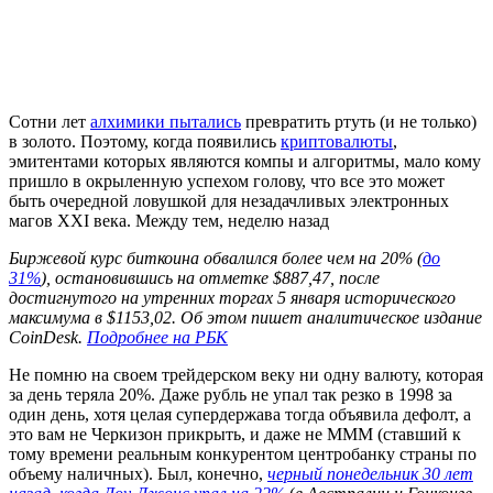
Сотни лет
алхимики пытались
превратить ртуть (и не только)
в золото. Поэтому, когда появились
криптовалюты
,
эмитентами которых являются компы и алгоритмы, мало кому
пришло в окрыленную успехом голову, что все это может
быть очередной ловушкой для незадачливых электронных
магов XXI века. Между тем, неделю назад
Биржевой курс биткоина обвалился более чем на 20% (
до
31%
), ​остановившись на отметке $887,47, после
достигнутого на утренних торгах 5 января исторического
максимума ​в $1153,02. Об этом пишет аналитическое издание
CoinDesk.
Подробнее на РБК
Не помню на своем трейдерском веку ни одну валюту, которая
за день теряла 20%. Даже рубль не упал так резко в 1998 за
один день, хотя целая супердержава тогда объявила дефолт, а
это вам не Черкизон прикрыть, и даже не МММ (ставший к
тому времени реальным конкурентом центробанку страны по
объему наличных). Был, конечно,
черный понедельник 30 лет