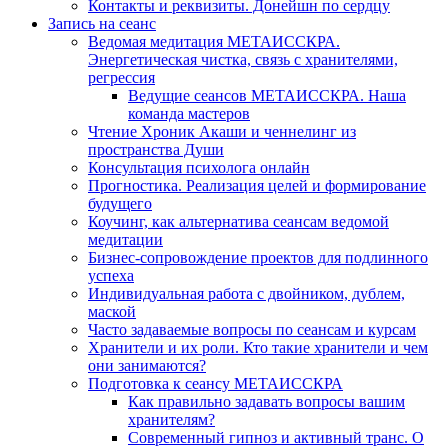
Контакты и реквизиты. Донейшн по сердцу
Запись на сеанс
Ведомая медитация МЕТАИССКРА.
Энергетическая чистка, связь с хранителями,
регрессия
Ведущие сеансов МЕТАИССКРА. Наша
команда мастеров
Чтение Хроник Акаши и ченнелинг из
пространства Души
Консультация психолога онлайн
Прогностика. Реализация целей и формирование
будущего
Коучинг, как альтернатива сеансам ведомой
медитации
Бизнес-сопровождение проектов для подлинного
успеха
Индивидуальная работа с двойником, дублем,
маской
Часто задаваемые вопросы по сеансам и курсам
Хранители и их роли. Кто такие хранители и чем
они занимаются?
Подготовка к сеансу МЕТАИССКРА
Как правильно задавать вопросы вашим
хранителям?
Современный гипноз и активный транс. О