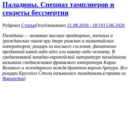
Паладины. Спецназ тамплиеров и
секреты бессмертия
Рубрики
Статьи
Опубликовано
21.08.2018 - 18:19
15.06.2020
Паладины — название высших придворных, военных и
гражданских чинов при дворе римских и византийских
императоров; рыцарь из высшего сословия, фанатично
преданный какой-либо идее или какому-либо человеку. В
средневековой западно-европейской литературе паладинами
называли сподвижников франкского императора Карла
Великого и легендарного вождя бриттов короля Артура. Все
рыцари Круглого Стола назывались паладинами.(справка из
Википедии
)