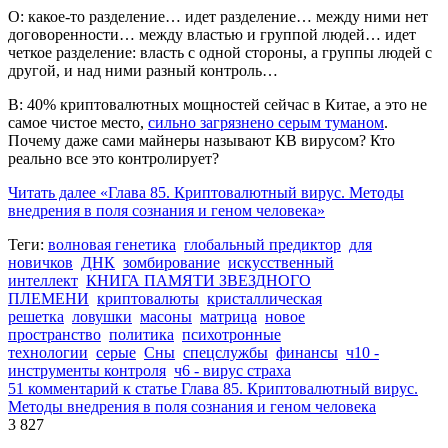
О: какое-то разделение… идет разделение… между ними нет
договоренности… между властью и группой людей… идет
четкое разделение: власть с одной стороны, а группы людей с
другой, и над ними разный контроль…
В: 40% криптовалютных мощностей сейчас в Китае, а это не
самое чистое место,
сильно загрязнено серым туманом
.
Почему даже сами майнеры называют КВ вирусом? Кто
реально все это контролирует?
Читать далее
«Глава 85. Криптовалютный вирус. Методы
внедрения в поля сознания и геном человека»
Теги:
волновая генетика
глобальный предиктор
для
новичков
ДНК
зомбирование
искусственный
интеллект
КНИГА ПАМЯТИ ЗВЕЗДНОГО
ПЛЕМЕНИ
криптовалюты
кристаллическая
решетка
ловушки
масоны
матрица
новое
пространство
политика
психотронные
технологии
серые
Сны
спецслужбы
финансы
ч10 -
инструменты контроля
ч6 - вирус страха
51 комментарий
к статье Глава 85. Криптовалютный вирус.
Методы внедрения в поля сознания и геном человека
3 827