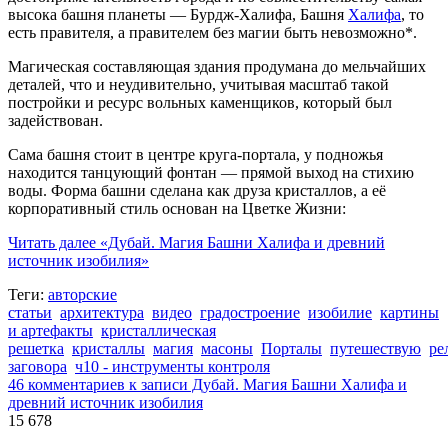
высока башня планеты — Бурдж-Халифа, Башня
Халифа
, то
есть правителя, а правителем без магии быть невозможно*.
Магическая составляющая здания продумана до мельчайших
деталей, что и неудивительно, учитывая масштаб такой
постройки и ресурс вольных каменщиков, который был
задействован.
Сама башня стоит в центре круга-портала, у подножья
находится танцующий фонтан — прямой выход на стихию
воды. Форма башни сделана как друза кристаллов, а её
корпоративный стиль основан на Цветке Жизни:
Читать далее
«Дубай. Магия Башни Халифа и древний
источник изобилия»
Теги:
авторские
статьи
архитектура
видео
градостроение
изобилие
картины
и артефакты
кристаллическая
решетка
кристаллы
магия
масоны
Порталы
путешествую
ре
заговора
ч10 - инструменты контроля
46 комментариев
к записи Дубай. Магия Башни Халифа и
древний источник изобилия
15 678