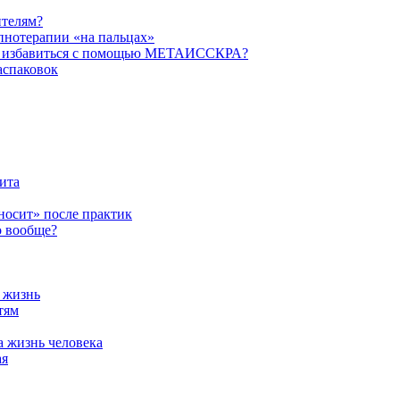
ителям?
пнотерапии «на пальцах»
их избавиться с помощью МЕТАИССКРА?
аспаковок
ита
ыносит» после практик
о вообще?
а жизнь
тям
а жизнь человека
ая