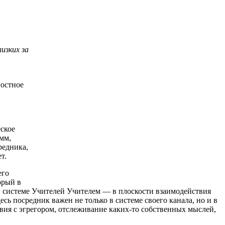
изких за
ностное
в
еское
мм,
редника,
т.
его
орый в
в системе Учителей Учителем — в плоскости взаимодействия
сь посредник важен не только в системе своего канала, но и в
вия с эгрегором, отслеживание каких-то собственных мыслей,