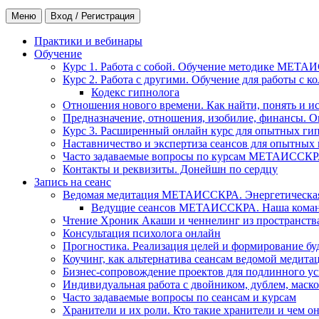
Меню
Вход / Регистрация
Практики и вебинары
Обучение
Курс 1. Работа с собой. Обучение методике МЕТА
Курс 2. Работа с другими. Обучение для работы с 
Кодекс гипнолога
Отношения нового времени. Как найти, понять и и
Предназначение, отношения, изобилие, финансы. О
Курс 3. Расширенный онлайн курс для опытных ги
Наставничество и экспертиза сеансов для опытных
Часто задаваемые вопросы по курсам МЕТАИССК
Контакты и реквизиты. Донейшн по сердцу
Запись на сеанс
Ведомая медитация МЕТАИССКРА. Энергетическая ч
Ведущие сеансов МЕТАИССКРА. Наша коман
Чтение Хроник Акаши и ченнелинг из пространст
Консультация психолога онлайн
Прогностика. Реализация целей и формирование б
Коучинг, как альтернатива сеансам ведомой медита
Бизнес-сопровождение проектов для подлинного ус
Индивидуальная работа с двойником, дублем, маск
Часто задаваемые вопросы по сеансам и курсам
Хранители и их роли. Кто такие хранители и чем о