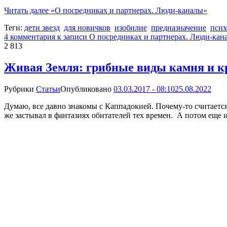
Читать далее
«О посредниках и партнерах. Люди-каналы»
Теги:
дети звезд
для новичков
изобилие
предназначение
псих
4 комментария
к записи О посредниках и партнерах. Люди-кан
2 813
Живая Земля: грибные виды камня и к
Рубрики
Статьи
Опубликовано
03.03.2017 - 08:10
25.08.2022
Думаю, все давно знакомы с Каппадокией. Почему-то считается
же застывал в фантазиях обитателей тех времен. А потом еще 