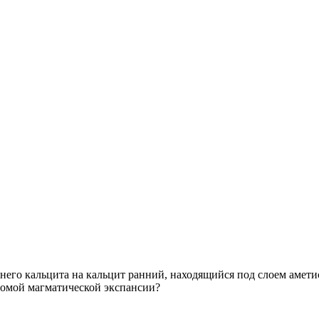
днего кальцита на кальцит ранний, находящийся под слоем амети
едомой магматической экспансии?