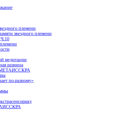
ржание
звездного племени
 памяти звездного племени
 Ч.10
 племени
ности
ой медитации
ая разница
й, МЕТАИССКРА
еры
вает по-разному»
аммы
экстрасенсорику
ЕТАИССКРА