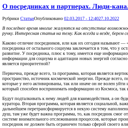
О посредниках и партнерах. Люди-кан
Рубрики
Статьи
Опубликовано
02.03.2017 - 12:40
27.10.2022
В последнее время многие жалуются на отсутствие возможнос
ручку. Интересная статья на тему. Как всегда и везде, берем 
Каково отличие посредников, или как их сегодня называют — 
посредника от остального социума заключается в том, что у о
развитие. У посредника, плюс к тому, имеется еще информацио
информации для социума и адаптации новых энергий согласно 
является приоритетной?
Первична, прежде всего, та программа, которая является верт
пространство, источник космической энергии. Прежде всего, п
которые у него активированы, так или иначе он не волен уйти
который способен воспринимать информацию из Космоса, так ил
Будут подталкивать к нему людей для взаимодействия, а он буд
куратора. Вторая программа, которая является социальной, важ
дальнейшем перетрансформируется в некую систему наполнени
душ, там уже будет важна программа, то, как посредник смог о
системе внимательного отслеживания процессов, которые прои
посредник не должен быть ограничен только сферой своего вли