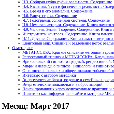
Ч.3. Собирая кубик рубик реальности. Содержание
Ч.4. Квантовый суп и физическая реальность. Соде
Ч.5. Время и его аномалии. Содержание
Ч.6. Вирус страха. Содержание
Ч.7. Голограмма солнечной системы. Содержание
Ч.8. Немного истории. Содержание. Книга памяти 
Ч.9. Человек. Земля. Творение. Содержание. Книга
Инструменты контроля. Содержание. Книга памяти
Ч.11. Другие. Содержание. Книга памяти звездного
Квантовый мир. Слияние и разделение веток реаль
О методике
МЕТАИССКРА. Краткое описание методики ведом
Регрессивный гипноз и МЕТАИССКРА. Кардинальн
Эриксоновский гипноз, эстрадный, регрессивны
Мифы и легенды о гипнозе. Гипнологи и гипнотиз
О гипнозе на пальцах и общее правило «обычно бы
Интервью с автором методики
Энергетические блоки, родовые и семейные прогр
Энергетические подключки и выброс эмоций
Поиск пропавших через медитативные практики и 
Практическая информация о сайте и методике М
Месяц: Март 2017