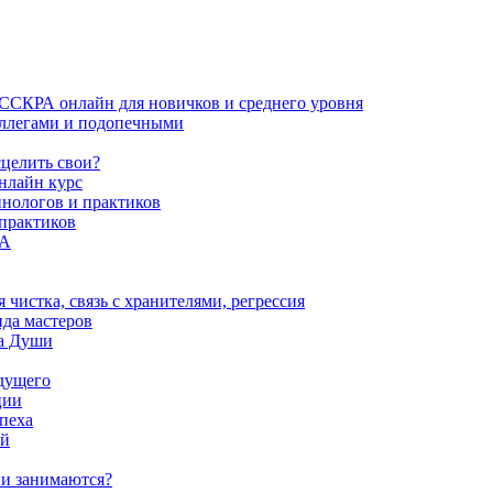
ИССКРА онлайн для новичков и среднего уровня
коллегами и подопечными
сцелить свои?
нлайн курс
пнологов и практиков
 практиков
РА
истка, связь с хранителями, регрессия
да мастеров
ва Души
удущего
ции
пеха
ой
ни занимаются?