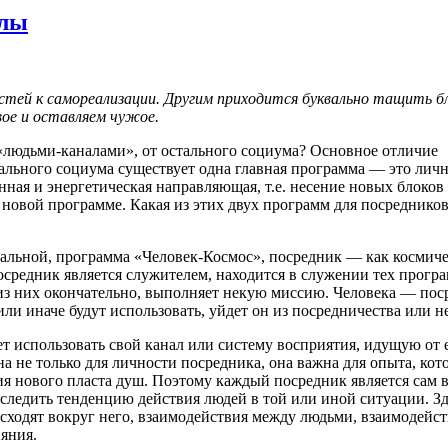
алы
тей к самореализации. Другим приходится буквально тащить бл
свое и оставляем чужое.
«людьми-каналами», от остального социума? Основное отличие
стального социума существует одна главная программа — это лич
нная и энергетическая направляющая, т.е. несение новых блоков
новой программе. Какая из этих двух программ для посреднико
икальной, программа «Человек-Космос», посредник — как космич
осредник является служителем, находится в служении тех програ
 из них окончательно, выполняет некую миссию. Человека — пос
и иначе будут использовать, уйдет он из посредничества или не
ет использовать свой канал или систему восприятия, идущую от 
на не только для личности посредника, она важна для опыта, кот
я нового пласта душ. Поэтому каждый посредник является сам 
тследить тенденцию действия людей в той или иной ситуации. Зде
сходят вокруг него, взаимодействия между людьми, взаимодейст
яния.