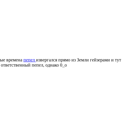
арые времена
пепел
извергался прямо из Земли гейзерами и тут
 ответственный пепел, однако 0_о