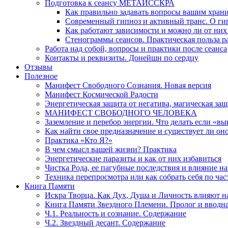
Подготовка к сеансу МЕТАИССКРА
Как правильно задавать вопросы вашим хран
Современный гипноз и активный транс. О ги
Как работают зависимости и можно ли от н
Стенограммы сеансов. Практическая польза р
Работа над собой, вопросы и практики после сеанса
Контакты и реквизиты. Донейшн по сердцу
Отзывы
Полезное
Манифест Свободного Сознания. Новая версия
Манифест Космической Радости
Энергетическая защита от негатива, магическая защ
МАНИФЕСТ СВОБОДНОГО ЧЕЛОВЕКА
Заземление и перебор энергии. Что делать если «в
Как найти свое предназначение и существует ли он
Практика «Кто Я?»
В чем смысл вашей жизни? Практика
Энергетические паразиты и как от них избавиться
Чистка Рода, ее пагубные последствия и влияние н
Техника перепросмотра или как собрать себя по час
Книга Памяти
Искра Творца. Как Дух, Душа и Личность влияют н
Книга Памяти Звездного Племени. Пролог и вводн
Ч.1. Реальность и сознание. Содержание
Ч.2. Звездный десант. Содержание