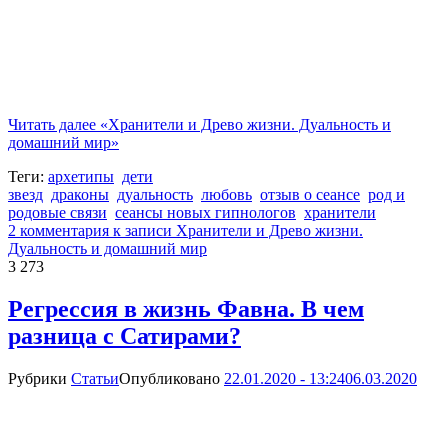
Читать далее
«Хранители и Древо жизни. Дуальность и
домашний мир»
Теги:
архетипы
дети
звезд
драконы
дуальность
любовь
отзыв о сеансе
род и
родовые связи
сеансы новых гипнологов
хранители
2 комментария
к записи Хранители и Древо жизни.
Дуальность и домашний мир
3 273
Регрессия в жизнь Фавна. В чем
разница с Сатирами?
Рубрики
Статьи
Опубликовано
22.01.2020 - 13:24
06.03.2020