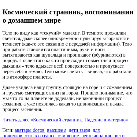
Космический странник, воспоминания
о домашнем мире
Тело по виду как «текучий» малахит. В темноте прожилки
светятся, даже скорее одновременно пульсируя загораются и
темнеют (как-то это связанно с передачей информации). Тело
при работе становится пластичным, руки и ноги
вытягиваются как щупальца и проникают (вбуриваются) в
породу. После этого как-то происходит совместный процесс
дыхания – тело вдыхает всей поверхностью и пропускает
через себя в землю. Тело может летать – видела, что работали
и в атмосфере планеты.
Далее увидела нашу группу, стоящую на горе и с сожалением
и грустью смотрящих вниз на город. Пришло понимание, что
мы что-то на планете не доделали, не закончили процесс
создания, а уже появилась какая то цивилизация и начала
процесс заселения.
Читать далее
«Космический странник. Падение в материю»
Теги:
аватары богов
высшее я
дети звезд
для
новичков
отзыв о сеансе
очищение
реинкарнация
род и