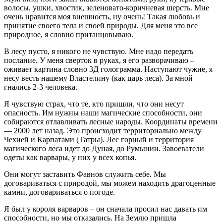
волосы, ушки, хвостик, зеленовато-коричневая шерсть. Мне
очень нравится моя внешность, ну очень! Такая любовь и
принятие своего тела и своей природы. Для меня это все
природное, я словно пританцовываю.
В лесу пусто, я никого не чувствую. Мне надо передать
послание. У меня сверток в руках, я его разворачиваю –
оживает картина словно 3Д голограмма. Наступают чужие, я
несу весть нашему Властелину (как царь леса). За мной
гнались 2-3 человека.
Я чувствую страх, что те, кто пришли, что они несут
опасность. Им нужны наши магические способности, они
собираются отлавливать лесные народы. Координаты времени
— 2000 лет назад. Это происходит территориально между
Чехией и Карпатами (Татры). Лес горный и территория
магического леса идет до Дуная, до Румынии. Завоеватели
одеты как варвары, у них у всех копья.
Они могут заставить Фавнов служить себе. Мы
договариваться с природой, мы можем находить драгоценные
камни, договариваться о погоде.
Я был у короля варваров – он сначала просил нас давать им
способности, но мы отказались. На Землю пришла