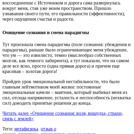
воссоединение с Источником и дорога сама развернулась
вокруг меня, став уже моим пространством. Пришло
узнавания своего пути, его правильности (эффективности),
через ощущения счастья и радости.
Очищение сознания и смена парадигмы
Тут произошла смена парадигмы (поле сознания: убеждения и
парадигмы), раньше было ограничивающее меня убеждение,
что ум — это извилисто, темно (мыслеобраз собственных
мозгов, как темного лабиринта), а тут показали, что на самом
деле все ясно, просто (одна прямая дорога) и причем еще
красивая – золотая дорога!
Пройден урок эмоциональной нестабильности, что было
главным лейтмотивом моей жизни: постоянные
эмоциональные качели – маятник, который выбивал меня из
сил, отсюда напряжение, усталость и неспособность (нехватка
сил) доводить принятые решения до конца.
Читать далее
«Очищение сознания: воля, вишудха, страхи,
связь с землей»
Теги:
метафизика
отзыв о