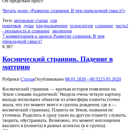
Он предельно прост:
Читать далее
«Развитие сознания. В чем прикладной смысл?»
Теги:
авторские статьи
для
новичков
душа
предназначение
психология
сознание
часть1
- реальность и сознание
эволюция
7 комментариев
к записи Развитие сознания. В чем
прикладной смысл?
8 387
Космический странник. Падение в
материю
Рубрики
Статьи
Опубликовано
08.01.2020 - 00:32
23.05.2020
Космический странник — краткая история появление на
Земле словами подопечной: Увидела очень четкую картину
выхода нескольких объектов из атмосферы планеты (точно
знала, что это момент моего и группы рождения, где я —
космический странник). Планета не Земля, названия не
уточняла. Родились и сразу ушли на другую планету служить,
творить, обустраивать. Возможно, это момент воплощения
высшего я (планета) в разных аспектах (я и группа).