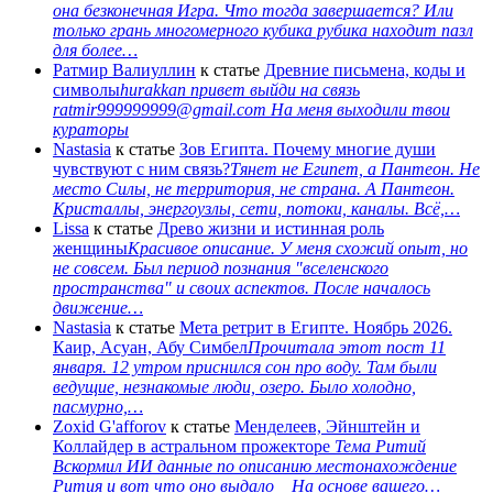
она безконечная Игра. Что тогда завершается? Или
только грань многомерного кубика рубика находит пазл
для более…
Ратмир Валиуллин
к статье
Древние письмена, коды и
символы
hurakkan привет выйди на связь
ratmir999999999@gmail.com На меня выходили твои
кураторы
Nastasia
к статье
Зов Египта. Почему многие души
чувствуют с ним связь?
Тянет не Египет, а Пантеон. Не
место Силы, не территория, не страна. А Пантеон.
Кристаллы, энергоузлы, сети, потоки, каналы. Всё,…
Lissa
к статье
Древо жизни и истинная роль
женщины
Красивое описание. У меня схожий опыт, но
не совсем. Был период познания "вселенского
пространства" и своих аспектов. После началось
движение…
Nastasia
к статье
Мета ретрит в Египте. Ноябрь 2026.
Каир, Асуан, Абу Симбел
Прочитала этот пост 11
января. 12 утром приснился сон про воду. Там были
ведущие, незнакомые люди, озеро. Было холодно,
пасмурно,…
Zoxid G'afforov
к статье
Менделеев, Эйнштейн и
Коллайдер в астральном прожекторе
Тема Ритий
Вскормил ИИ данные по описанию местонахождение
Рития и вот что оно выдало На основе вашего…