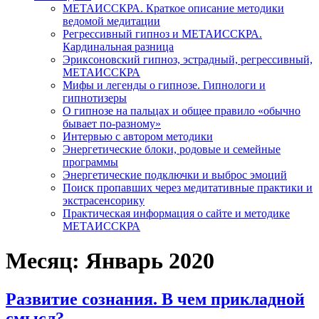
МЕТАИССКРА. Краткое описание методики
ведомой медитации
Регрессивный гипноз и МЕТАИССКРА.
Кардинальная разница
Эриксоновский гипноз, эстрадный, регрессивный,
МЕТАИССКРА
Мифы и легенды о гипнозе. Гипнологи и
гипнотизеры
О гипнозе на пальцах и общее правило «обычно
бывает по-разному»
Интервью с автором методики
Энергетические блоки, родовые и семейные
программы
Энергетические подключки и выброс эмоций
Поиск пропавших через медитативные практики и
экстрасенсорику
Практическая информация о сайте и методике
МЕТАИССКРА
Месяц: Январь 2020
Развитие сознания. В чем прикладной
смысл?