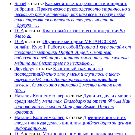
Sinael
к статье
Как менять ветки реальности и поднять
вибрации. Практическое руководство
это странно, но я
несколько раз чувствовала, как нам всем и сразу некие
силы стремятся поменять ветку реальности на
_другую_,…
D_A
к статье
Квантовый скачок и его последствия
Во
благо 🙏
D_A
к статье
Обучение методике МЕТАИССКРА
онлайн. Курс 1. Работа с собой
Прошла 1 курс онлайн от
создателя методики Digitall_Angell. Смотрела
видеозаписи вебинаров, читала много текста, слушала
медитации (некоторые по несколько…
djeyykeyy
к статье
Квантовый скачок и его
последствия
Именно это у меня и случилось в июле-
августе 2024 года. Активировалась шишковидная
железа, длилось это примерно 2 месяца интенсивно
(по…
Наталия Коппенмюллер
к статье
Души из других миров
среди нас
И у меня так. Благодарю за ответ 💖✨️🙏 Как
здорово что все мы на Матушке Земле. Просто
красота!
Наталия Коппенмюллер
к статье
Древние войны и их
следы или куда делась цивилизация
Благодарю за ценную
информацию.🙏
D_A
к статье
Можно ли с помощью практик вылечить