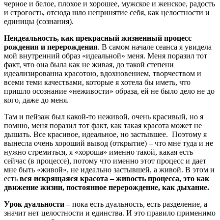
черное и белое, плохое и хорошее, мужское и женское, радость
и строгость, отсюда шло непринятие себя, как целостности и
единицы (сознания).
Неидеальность, как прекрасный жизненный процесс
рождения и перерождения
. В самом начале сеанса я увидела
мой внутренний образ «идеальной» меня. Меня поразил тот
факт, что она была как не живая, до такой степени
идеализированна красотою, вдохновением, творчеством и
всеми теми качествами, которые я хотела бы иметь, что
пришло осознание «неживости» образа, ей не было дело не до
кого, даже до меня.
Там и пейзаж был какой-то неживой, очень красивый, но я
помню, меня поразил тот факт, как такая красота может не
дышать. Все красивое, идеальное, но застывшее. Поэтому я
вынесла очень хороший вывод (открытие) – что мне туда и не
нужно стремиться, я «хороша» именно такой, какая есть
сейчас (в процессе), потому что именно этот процесс и дает
мне быть «живой», не идеально застывшей, а живой. В этом и
есть
вся искрящаяся красота – живость процесса, это как
движение жизни, постоянное перерождение, как дыхание.
Урок дуальности –
пока есть дуальность, есть разделение, а
значит нет целостности и единства. И это правило применимо