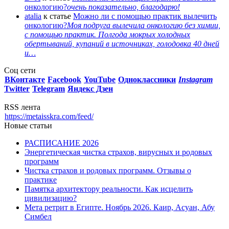
онкологию?
очень показательно, благодарю!
atalia
к статье
Можно ли с помощью практик вылечить
онкологию?
Моя подруга вылечила онкологию без химии,
с помощью практик. Полгода мокрых холодных
обертываний, купаний в источниках, голодовка 40 дней
и…
Соц сети
ВКонтакте
Facebook
You
Tube
Одноклассники
Instagram
Twitter
Telegram
Яндекс Дзен
RSS лента
https://metaisskra.com/feed/
Новые статьи
РАСПИСАНИЕ 2026
Энергетическая чистка страхов, вирусных и родовых
программ
Чистка страхов и родовых программ. Отзывы о
практике
Памятка архитектору реальности. Как исцелить
цивилизацию?
Мета ретрит в Египте. Ноябрь 2026. Каир, Асуан, Абу
Симбел