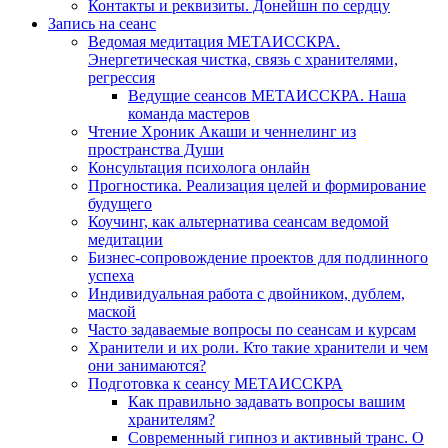
Контакты и реквизиты. Донейшн по сердцу
Запись на сеанс
Ведомая медитация МЕТАИССКРА.
Энергетическая чистка, связь с хранителями,
регрессия
Ведущие сеансов МЕТАИССКРА. Наша
команда мастеров
Чтение Хроник Акаши и ченнелинг из
пространства Души
Консультация психолога онлайн
Прогностика. Реализация целей и формирование
будущего
Коучинг, как альтернатива сеансам ведомой
медитации
Бизнес-сопровождение проектов для подлинного
успеха
Индивидуальная работа с двойником, дублем,
маской
Часто задаваемые вопросы по сеансам и курсам
Хранители и их роли. Кто такие хранители и чем
они занимаются?
Подготовка к сеансу МЕТАИССКРА
Как правильно задавать вопросы вашим
хранителям?
Современный гипноз и активный транс. О