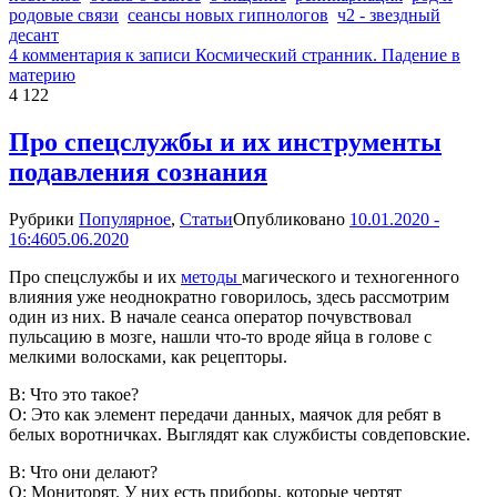
родовые связи
сеансы новых гипнологов
ч2 - звездный
десант
4 комментария
к записи Космический странник. Падение в
материю
4 122
Про спецслужбы и их инструменты
подавления сознания
Рубрики
Популярное
,
Статьи
Опубликовано
10.01.2020 -
16:46
05.06.2020
Про спецслужбы и их
методы
магического и техногенного
влияния уже неоднократно говорилось, здесь рассмотрим
один из них. В начале сеанса оператор почувствовал
пульсацию в мозге, нашли что-то вроде яйца в голове с
мелкими волосками, как рецепторы.
В: Что это такое?
О: Это как элемент передачи данных, маячок для ребят в
белых воротничках. Выглядят как службисты совдеповские.
В: Что они делают?
О: Мониторят. У них есть приборы, которые чертят