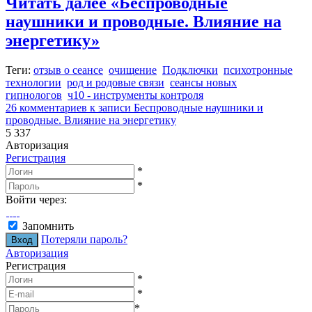
Читать далее
«Беспроводные
наушники и проводные. Влияние на
энергетику»
Теги:
отзыв о сеансе
очищение
Подключки
психотронные
технологии
род и родовые связи
сеансы новых
гипнологов
ч10 - инструменты контроля
26 комментариев
к записи Беспроводные наушники и
проводные. Влияние на энергетику
5 337
Авторизация
Регистрация
*
*
Войти через:
Запомнить
Потеряли пароль?
Авторизация
Регистрация
*
*
*