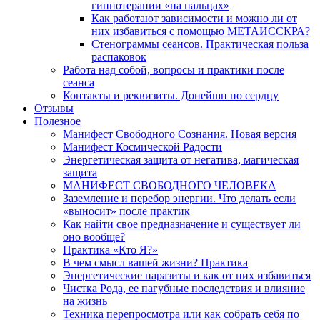
гипнотерапии «на пальцах»
Как работают зависимости и можно ли от
них избавиться с помощью МЕТАИССКРА?
Стенограммы сеансов. Практическая польза
распаковок
Работа над собой, вопросы и практики после
сеанса
Контакты и реквизиты. Донейшн по сердцу
Отзывы
Полезное
Манифест Свободного Сознания. Новая версия
Манифест Космической Радости
Энергетическая защита от негатива, магическая
защита
МАНИФЕСТ СВОБОДНОГО ЧЕЛОВЕКА
Заземление и перебор энергии. Что делать если
«выносит» после практик
Как найти свое предназначение и существует ли
оно вообще?
Практика «Кто Я?»
В чем смысл вашей жизни? Практика
Энергетические паразиты и как от них избавиться
Чистка Рода, ее пагубные последствия и влияние
на жизнь
Техника перепросмотра или как собрать себя по