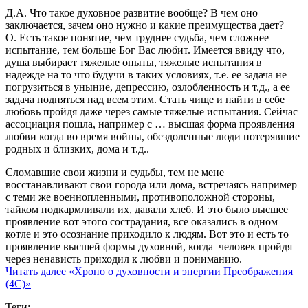
Д.А. Что такое духовное развитие вообще? В чем оно
заключается, зачем оно нужно и какие преимущества дает?
О. Есть такое понятие, чем труднее судьба, чем сложнее
испытание, тем больше Бог Вас любит. Имеется ввиду что,
душа выбирает тяжелые опыты, тяжелые испытания в
надежде на то что будучи в таких условиях, т.е. ее задача не
погрузиться в уныние, депрессию, озлобленность и т.д., а ее
задача подняться над всем этим. Стать чище и найти в себе
любовь пройдя даже через самые тяжелые испытания. Сейчас
ассоциация пошла, например с … высшая форма проявления
любви когда во время войны, обездоленные люди потерявшие
родных и близких, дома и т.д..
Сломавшие свои жизни и судьбы, тем не мене
восстанавливают свои города или дома, встречаясь например
с теми же военнопленными, противоположной стороны,
тайком подкармливали их, давали хлеб. И это было высшее
проявление вот этого сострадания, все оказались в одном
котле и это осознание приходило к людям. Вот это и есть то
проявление высшей формы духовной, когда человек пройдя
через ненависть приходил к любви и пониманию.
Читать далее
«Хроно о духовности и энергии Преображения
(4С)»
Теги: