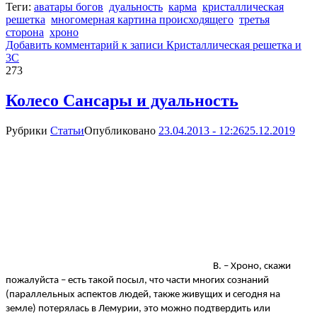
Теги:
аватары богов
дуальность
карма
кристаллическая
решетка
многомерная картина происходящего
третья
сторона
хроно
Добавить комментарий
к записи Кристаллическая решетка и
3С
273
Колесо Сансары и дуальность
Рубрики
Статьи
Опубликовано
23.04.2013 - 12:26
25.12.2019
В. – Хроно, скажи
пожалуйста – есть такой посыл, что части многих сознаний
(параллельных аспектов людей, также живущих и сегодня на
земле) потерялась в Лемурии, это можно подтвердить или