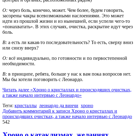
О:
через боль, конечно, может. Чем более, будем говорить,
засорены чакры всевозможными наслоениями. Это может
идти из прошлой жизни и из нынешней, если успели чего-то
«понахватать». В этих случаях, очистка, раскрытие идут через
боль.
В:
а есть ли какая-то последовательность? То есть, сверху вниз
или снизу вверх?
О:
всё индивидуально, по готовности и по первостепенной
необходимости.
В:
в принципе, ребята, больше у нас к вам пока вопросов нет.
Мы бы хотели поговорить с Леонардо.
Читать далее
«Хроно о кристаллах и происходящих очистках,
а также начало интервью с Леонардо»
Теги:
кристаллы
леонардо да винчи
хроно
Добавить комментарий
к записи Хроно о кристаллах и
происходящих очистках, а также начало интервью с Леонардо
542
Хроно о катаклизмах, желаниях,