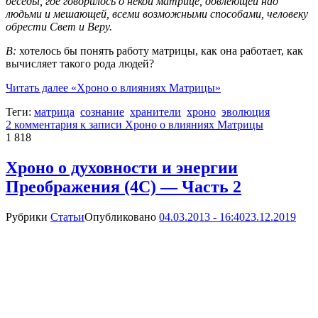
беседы, где говорилось о некой матрице, довлеющей над
людьми и мешающей, всеми возможными способами, человеку
обрести Свет и Веру.
В:
хотелось бы понять работу матрицы, как она работает, как
вычисляет такого рода людей?
Читать далее
«Хроно о влияниях Матрицы»
Теги:
матрица
сознание
хранители
хроно
эволюция
2 комментария
к записи Хроно о влияниях Матрицы
1 818
Хроно о духовности и энергии
Преображения (4С) — Часть 2
Рубрики
Статьи
Опубликовано
04.03.2013 - 16:40
23.12.2019