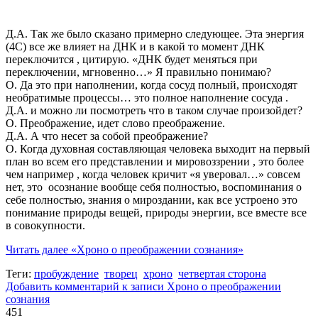
Д.А. Так же было сказано примерно следующее. Эта энергия
(4С) все же влияет на ДНК и в какой то момент ДНК
переключится , цитирую. «ДНК будет меняться при
переключении, мгновенно…» Я правильно понимаю?
О. Да это при наполнении, когда сосуд полный, происходят
необратимые процессы… это полное наполнение сосуда .
Д.А. и можно ли посмотреть что в таком случае произойдет?
О. Преображение, идет слово преображение.
Д.А. А что несет за собой преображение?
О. Когда духовная составляющая человека выходит на первый
план во всем его представлении и мировоззрении , это более
чем например , когда человек кричит «я уверовал…» совсем
нет, это осознание вообще себя полностью, воспоминания о
себе полностью, знания о мироздании, как все устроено это
понимание природы вещей, природы энергии, все вместе все
в совокупности.
Читать далее
«Хроно о преображении сознания»
Теги:
пробуждение
творец
хроно
четвертая сторона
Добавить комментарий
к записи Хроно о преображении
сознания
451