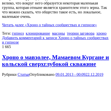
велико, что вокруг него образуется некоторая маленькая
группа, которая отныне является хранителем этого зерна. Так
что можно сказать, что общество такое есть, но локальное,
маленькое очень.
Читать далее
«Хроно о тайных сообществах и гипнозе»
Теги:
гипноз
клонирование
масоны
теории заговора
хроно
Добавить комментарий
к записи Хроно о тайных сообществах
и гипнозе
1 665
Хроно о мавзолее, Мамаевом Кургане и
кольской сверхглубокой скважине
Рубрики
Статьи
Опубликовано
09.01.2013 - 00:09
22.12.2019