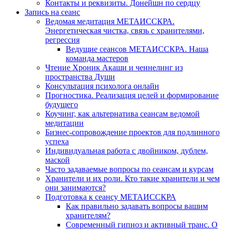
Контакты и реквизиты. Донейшн по сердцу
Запись на сеанс
Ведомая медитация МЕТАИССКРА.
Энергетическая чистка, связь с хранителями,
регрессия
Ведущие сеансов МЕТАИССКРА. Наша
команда мастеров
Чтение Хроник Акаши и ченнелинг из
пространства Души
Консультация психолога онлайн
Прогностика. Реализация целей и формирование
будущего
Коучинг, как альтернатива сеансам ведомой
медитации
Бизнес-сопровождение проектов для подлинного
успеха
Индивидуальная работа с двойником, дублем,
маской
Часто задаваемые вопросы по сеансам и курсам
Хранители и их роли. Кто такие хранители и чем
они занимаются?
Подготовка к сеансу МЕТАИССКРА
Как правильно задавать вопросы вашим
хранителям?
Современный гипноз и активный транс. О