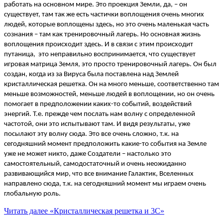
работать на основном мире. Это проекция Земли, да, – он
существует, там так же есть частички воплощения очень многих
людей, которые воплощены здесь, но это очень маленькая часть
сознания – там как тренировочный лагерь. Но основная жизнь
воплощения происходит здесь. И в связи с этим происходит
путаница, это неправильно воспринимается, что существует
игровая матрица Земля, это просто тренировочный лагерь. Он был
создан, когда из за Вируса была поставлена над Землей
кристаллическая решетка. Он на много меньше, соответственно там
меньше возможностей, меньше людей в воплощении, но он очень
помогает в предположении каких-то событий, воздействий
энергий. Т.е. прежде чем послать нам волну с определенной
частотой, они это испытывают там. И видя результаты, уже
посылают эту волну сюда. Это все очень сложно, т.к. на
сегодняшний момент предположить какие-то события на Земле
уже не может никто, даже Создатели – настолько это
самостоятельный, самодостаточный и очень неожиданно
развивающийся мир, что все внимание Галактик, Вселенных
направлено сюда, т.к. на сегодняшний момент мы играем очень
глобальную роль.
Читать далее
«Кристаллическая решетка и 3С»