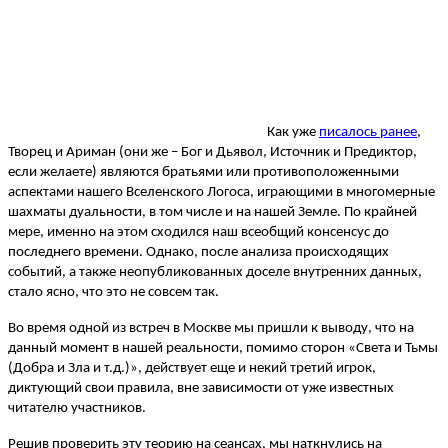
Как уже
писалось ранее
,
Творец и Ариман (они же – Бог и Дьявол, Источник и Предиктор,
если желаете) являются братьями или противоположенными
аспектами нашего Вселенского Логоса, играющими в многомерные
шахматы дуальности, в том числе и на нашей Земле. По крайней
мере, именно на этом сходился наш всеобщий консенсус до
последнего времени. Однако, после анализа происходящих
событий, а также неопубликованных доселе внутренних данных,
стало ясно, что это не совсем так.
Во время одной из встреч в Москве мы пришли к выводу, что на
данный момент в нашей реальности, помимо сторон «Света и Тьмы
(Добра и Зла и т.д.)», действует еще и некий третий игрок,
диктующий свои правила, вне зависимости от уже известных
читателю участников.
Решив проверить эту теорию на сеансах, мы наткнулись на