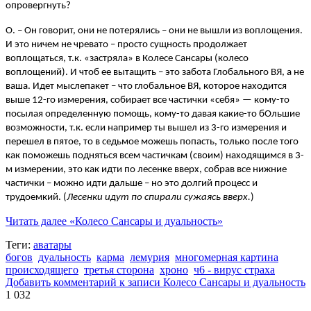
опровергнуть?
О. – Он говорит, они не потерялись – они не вышли из воплощения.
И это ничем не чревато – просто сущность продолжает
воплощаться, т.к. «застряла» в Колесе Сансары (колесо
воплощений). И чтоб ее вытащить – это забота Глобального ВЯ, а не
ваша. Идет мыслепакет – что глобальное ВЯ, которое находится
выше 12-го измерения, собирает все частички «себя» — кому-то
посылая определенную помощь, кому-то давая какие-то бОльшие
возможности, т.к. если например ты вышел из 3-го измерения и
перешел в пятое, то в седьмое можешь попасть, только после того
как поможешь подняться всем частичкам (своим) находящимся в 3-
м измерении, это как идти по лесенке вверх, собрав все нижние
частички – можно идти дальше – но это долгий процесс и
трудоемкий. (
Лесенки идут по спирали сужаясь вверх.
)
Читать далее
«Колесо Сансары и дуальность»
Теги:
аватары
богов
дуальность
карма
лемурия
многомерная картина
происходящего
третья сторона
хроно
ч6 - вирус страха
Добавить комментарий
к записи Колесо Сансары и дуальность
1 032