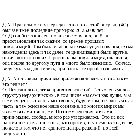
Д.А. Правильно ли утверждать что поток этой энергии (4С)
был занижен последние примерно 20-25.000 лет?
О. Да он был занижен, но не совсем верно, он был
преостановленн так скажем, со времен прошлых
цивилизаций. Там была изменена схема существования, схема
нахождения здесь и так далее, те цивилизации были другие,
отличались от наших. Просто наша цивилизация, она пятая,
она пошла по другому пути и много было изменено. Сейчас,
видя куда мы докатились, пришлось все преобразовывать .
Д.А. А по каким причинам приостанавливается поток и кто
это решает?
О. Нет единого центра принятия решений. Есть очень много
структур иерархических , в том числе мы сами как души. Мы
сами существа-творцы мы творим, будучи там, т.е. здесь малая
часть, а там основное наше сознание, во многих мирах мы
являемся сами творцами. Поэтому решения все сами
принимались сообща, много раз утверждалось. Это не как
партийное заседание кто за, кто против, там немножко другое,
но дело в том что нет единого центра решений, по всей
видимости.