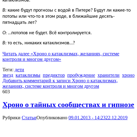
катаклизмов.
В:
какие будут прогнозы с водой в Питере? Будут ли какие-то
потопы или что-то в этом роде, в ближайшие десять-
пятнадцать лет?
О:
…потопов не будет. Всё контролируется.
В:
то есть, никаких катаклизмов…?
Читать далее
«Хроно о катаклизмах, желаниях, системе
контроля и многом другом»
Теги:
дети
звезд
катаклизмы
предиктор
пробуждение
хранители
хроно
Добавить комментарий
к записи Хроно о катаклизмах,
желаниях, системе контроля и многом другом
603
Хроно о тайных сообществах и гипнозе
Рубрики
Статьи
Опубликовано
09.01.2013 - 14:23
22.12.2019