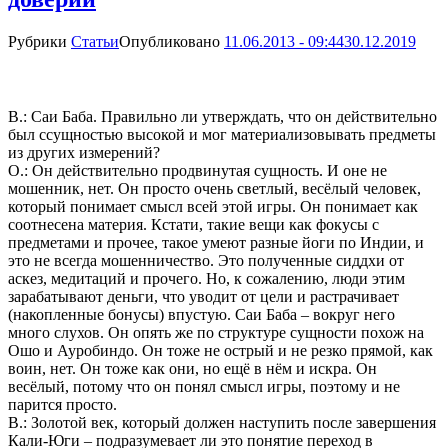
Рубрики
Статьи
Опубликовано
11.06.2013 - 09:44
30.12.2019
В.: Саи Баба. Правильно ли утверждать, что он действительно
был ссущностью высокой и мог материализовывать предметы
из других измерений?
О.: Он действительно продвинутая сущность. И оне не
мошенник, нет. Он просто очень светлый, весёлый человек,
который понимает смысл всей этой игры. Он понимает как
соотнесена материя. Кстати, такие вещи как фокусы с
предметами и прочее, такое умеют разные йоги по Индии, и
это не всегда мошенничество. Это полученные сиддхи от
аскез, медитаций и прочего. Но, к сожалению, люди этим
зарабатывают деньги, что уводит от цели и растрачивает
(накопленные бонусы) впустую. Саи Баба – вокруг него
много слухов. Он опять же по структуре сущности похож на
Ошо и Ауробиндо. Он тоже не острый и не резко прямой, как
воин, нет. Он тоже как они, но ещё в нём и искра. Он
весёлый, потому что он понял смысл игры, поэтому и не
парится просто.
В.: Золотой век, который должен наступить после завершения
Кали-Юги – подразумевает ли это понятие переход в