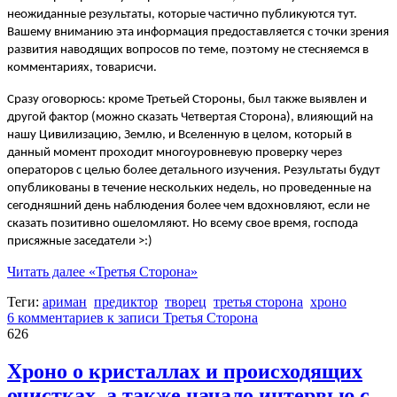
неожиданные результаты, которые частично публикуются тут.
Вашему вниманию эта информация предоставляется с точки зрения
развития наводящих вопросов по теме, поэтому не стесняемся в
комментариях, товарисчи.
Сразу оговорюсь: кроме Третьей Стороны, был также выявлен и
другой фактор (можно сказать Четвертая Сторона), влияющий на
нашу Цивилизацию, Землю, и Вселенную в целом, который в
данный момент проходит многоуровневую проверку через
операторов с целью более детального изучения. Результаты будут
опубликованы в течение нескольких недель, но проведенные на
сегодняшний день наблюдения более чем вдохновляют, если не
сказать позитивно ошеломляют. Но всему свое время, господа
присяжные заседатели >:)
Читать далее
«Третья Сторона»
Теги:
ариман
предиктор
творец
третья сторона
хроно
6 комментариев
к записи Третья Сторона
626
Хроно о кристаллах и происходящих
очистках, а также начало интервью с