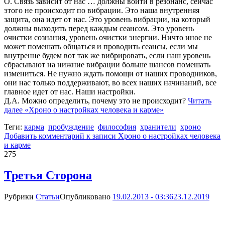
О. Связь зависит от нас … должны войти в резонанс, сейчас
этого не происходит по вибрации. Это наша внутренняя
защита, она идет от нас. Это уровень вибрации, на который
должны выходить перед каждым сеансом. Это уровень
очистки сознания, уровень очистки энергии. Ничто иное не
может помешать общаться и проводить сеансы, если мы
внутренне будем вот так же вибрировать, если наш уровень
сбрасывают на нижние вибрации больше шансов помешать
измениться. Не нужно ждать помощи от наших проводников,
они нас только поддерживают, во всех наших начинаний, все
главное идет от нас. Наши настройки.
Д.А. Можно определить, почему это не происходит?
Читать
далее
«Хроно о настройках человека и карме»
Теги:
карма
пробуждение
философия
хранители
хроно
Добавить комментарий
к записи Хроно о настройках человека
и карме
275
Третья Сторона
Рубрики
Статьи
Опубликовано
19.02.2013 - 03:36
23.12.2019