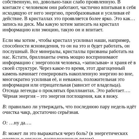
собственную, но, довольно-таки слабо проявленную. В
контакте с человеком они работают, частично впитывая в себя
исходящую от него энергию, преобразовывая и усиливая её
действие. В кристаллах это проявляется более ярко. Это как…
запись на диск. Мы какую хотим записать на кристалл
информацию или эмоцию, такую он и впитает.
Если мы хотим , чтобы кристалл усиливал наши, например,
способности ясновидения, то он на это и будет работать, он
послушный. Все минералы, кристаллы призваны работать на
нас. Кстати, бриллианты очень мощно воспринимают
информацию с энергополя человека, «записывая» и храня её в
своей структуре. Через какое-то время, этот драгоценный
камень начинает генерировать накопленную энергию во вне,
многократно усиливая её, и неважно, положительная это
информация или отрицательная (зависит от владельца).
Отсюда легенды о проклятых бриллиантах. Это работает….
Чёрная энергия – это энергия поглощения, как я вижу.
В:
правильно ли утверждать, что последнюю пару недель идёт
очистка чакр, достаточно серьёзная.
О:
…ну да….
В:
может ли это выражаться через боль? (в энергетических
центрах и органах, расположенных рядом)