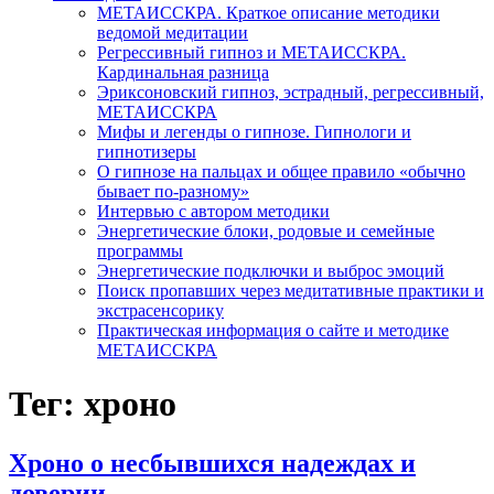
МЕТАИССКРА. Краткое описание методики
ведомой медитации
Регрессивный гипноз и МЕТАИССКРА.
Кардинальная разница
Эриксоновский гипноз, эстрадный, регрессивный,
МЕТАИССКРА
Мифы и легенды о гипнозе. Гипнологи и
гипнотизеры
О гипнозе на пальцах и общее правило «обычно
бывает по-разному»
Интервью с автором методики
Энергетические блоки, родовые и семейные
программы
Энергетические подключки и выброс эмоций
Поиск пропавших через медитативные практики и
экстрасенсорику
Практическая информация о сайте и методике
МЕТАИССКРА
Тег: хроно
Хроно о несбывшихся надеждах и
доверии