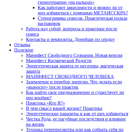
гипнотерапии «на пальцах»
Как работают зависимости и можно ли от
них избавиться с помощью МЕТАИССКРА?
Стенограммы сеансов. Практическая польза
распаковок
Работа над собой, вопросы и практики после
сеанса
Контакты и реквизиты. Донейшн по сердцу
Отзывы
Полезное
Манифест Свободного Сознания. Новая версия
Манифест Космической Радости
Энергетическая защита от негатива, магическая
защита
МАНИФЕСТ СВОБОДНОГО ЧЕЛОВЕКА
Заземление и перебор энергии. Что делать если
«выносит» после практик
Как найти свое предназначение и существует ли
оно вообще?
Практика «Кто Я?»
В чем смысл вашей жизни? Практика
Энергетические паразиты и как от них избавиться
Чистка Рода, ее пагубные последствия и влияние
на жизнь
Техника перепросмотра или как собрать себя по