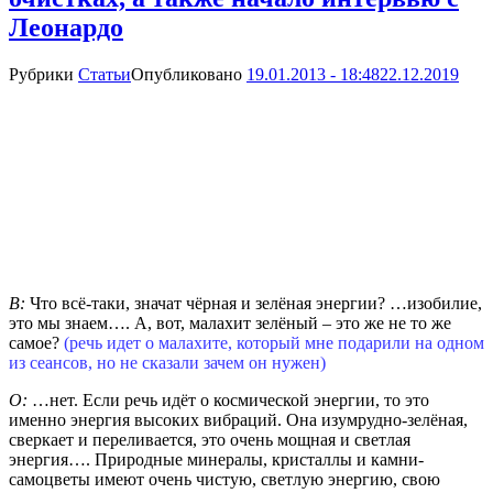
Леонардо
Рубрики
Статьи
Опубликовано
19.01.2013 - 18:48
22.12.2019
В:
Что всё-таки, значат чёрная и зелёная энергии? …изобилие,
это мы знаем…. А, вот, малахит зелёный – это же не то же
самое?
(речь идет о малахите, который мне подарили на одном
из сеансов, но не сказали зачем он нужен)
О:
…нет. Если речь идёт о космической энергии, то это
именно энергия высоких вибраций. Она изумрудно-зелёная,
сверкает и переливается, это очень мощная и светлая
энергия…. Природные минералы, кристаллы и камни-
самоцветы имеют очень чистую, светлую энергию, свою