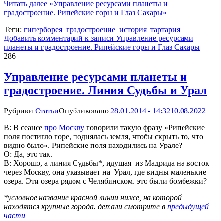
Читать далее
«Управление ресурсами планеты и
градостроение. Рипейские горы и Глаз Сахары»
Теги:
гиперборея
градостроение
история
тартария
Добавить комментарий
к записи Управление ресурсами
планеты и градостроение. Рипейские горы и Глаз Сахары
286
Управление ресурсами планеты и
градостроение. Линия Судьбы и Урал
Рубрики
Статьи
Опубликовано
28.01.2014 - 14:32
10.08.2022
В: В сеансе
про Москву
говорили такую фразу «Рипейские
поля постигло горе, поднялась земля, чтобы скрыть то, что
видно было». Рипейские поля находились на Урале?
О: Да, это так.
В: Хорошо, а линия Судьбы*, идущая из Мадрида на восток
через Москву, она указывает на Урал, где видны маленькие
озера. Эти озера рядом с Челябинском, это были бомбежки?
*условное название красной линии ниже, на которой
находятся крупные города. детали смотрите в
предыдущей
части