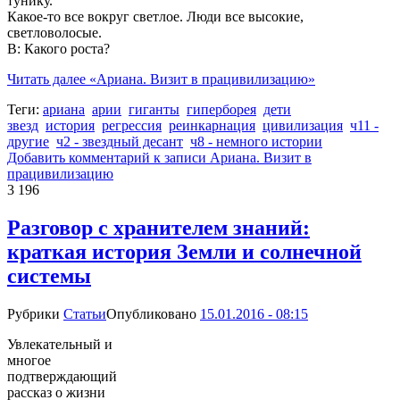
тунику.
Какое-то все вокруг светлое. Люди все высокие,
светловолосые.
В: Какого роста?
Читать далее
«Ариана. Визит в працивилизацию»
Теги:
ариана
арии
гиганты
гиперборея
дети
звезд
история
регрессия
реинкарнация
цивилизация
ч11 -
другие
ч2 - звездный десант
ч8 - немного истории
Добавить комментарий
к записи Ариана. Визит в
працивилизацию
3 196
Разговор с хранителем знаний:
краткая история Земли и солнечной
системы
Рубрики
Статьи
Опубликовано
15.01.2016 - 08:15
Увлекательный и
многое
подтверждающий
рассказ о жизни