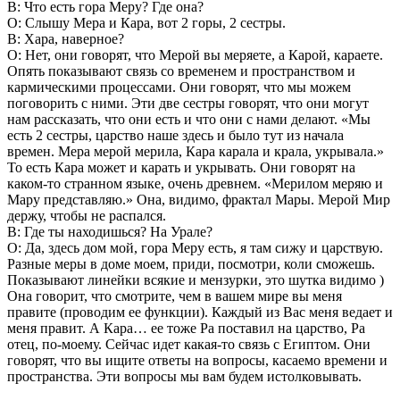
В: Что есть гора Меру? Где она?
О: Слышу Мера и Кара, вот 2 горы, 2 сестры.
В: Хара, наверное?
О: Нет, они говорят, что Мерой вы меряете, а Карой, караете.
Опять показывают связь со временем и пространством и
кармическими процессами. Они говорят, что мы можем
поговорить с ними. Эти две сестры говорят, что они могут
нам рассказать, что они есть и что они с нами делают. «Мы
есть 2 сестры, царство наше здесь и было тут из начала
времен. Мера мерой мерила, Кара карала и крала, укрывала.»
То есть Кара может и карать и укрывать. Они говорят на
каком-то странном языке, очень древнем. «Мерилом меряю и
Мару представляю.» Она, видимо, фрактал Мары. Мерой Мир
держу, чтобы не распался.
В: Где ты находишься? На Урале?
О: Да, здесь дом мой, гора Меру есть, я там сижу и царствую.
Разные меры в доме моем, приди, посмотри, коли сможешь.
Показывают линейки всякие и мензурки, это шутка видимо )
Она говорит, что смотрите, чем в вашем мире вы меня
правите (проводим ее функции). Каждый из Вас меня ведает и
меня правит. А Кара… ее тоже Ра поставил на царство, Ра
отец, по-моему. Сейчас идет какая-то связь с Египтом. Они
говорят, что вы ищите ответы на вопросы, касаемо времени и
пространства. Эти вопросы мы вам будем истолковывать.