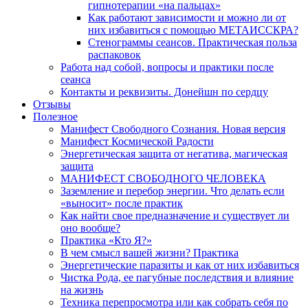
гипнотерапии «на пальцах»
Как работают зависимости и можно ли от
них избавиться с помощью МЕТАИССКРА?
Стенограммы сеансов. Практическая польза
распаковок
Работа над собой, вопросы и практики после
сеанса
Контакты и реквизиты. Донейшн по сердцу
Отзывы
Полезное
Манифест Свободного Сознания. Новая версия
Манифест Космической Радости
Энергетическая защита от негатива, магическая
защита
МАНИФЕСТ СВОБОДНОГО ЧЕЛОВЕКА
Заземление и перебор энергии. Что делать если
«выносит» после практик
Как найти свое предназначение и существует ли
оно вообще?
Практика «Кто Я?»
В чем смысл вашей жизни? Практика
Энергетические паразиты и как от них избавиться
Чистка Рода, ее пагубные последствия и влияние
на жизнь
Техника перепросмотра или как собрать себя по