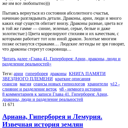
же им все любопытно)))
Пытаясь вернуться из состояния абсолютного счастья,
начинаю разглядывать детали. Драконы, арии, люди и много
каких ещё существ обитает внизу. Драконы разные, цвета все
в той же гамме — синие, зеленые, серые, белые и даже
золотистые:) Цвета коррелируют стихиям и их качествам, с
которыми работает тот или иной дракон. Золотые многим
позже останутся стражами… Людские легенды не зря говорят,
что драконы стерегут сокровища…
Читать далее
«Глава 41. Гиперборея: Арии, драконы, люди и
разделение реальностей»
Теги:
арии
гиперборея
драконы
КНИГА ПАМЯТИ
ЗВЕЗДНОГО ПЛЕМЕНИ
краткие описания
сеансов
магия
сеансы новых гипнологов
хранители
ч12 -
слияние и разделение веток
ч8 - немного истории
8 комментариев
к записи Глава 41. Гиперборея: Арии,
драконы, люди и разделение реальностей
11 671
Ариана, Гиперборея и Лемурия.
Извечная история землян