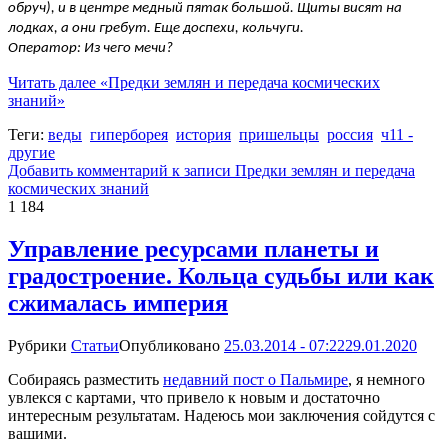
обруч), и в центре медный пятак большой. Щиты висят на
лодках, а они гребут. Еще доспехи, кольчуги.
Оператор: Из чего мечи?
Читать далее
«Предки землян и передача космических
знаний»
Теги:
веды
гиперборея
история
пришельцы
россия
ч11 -
другие
Добавить комментарий
к записи Предки землян и передача
космических знаний
1 184
Управление ресурсами планеты и
градостроение. Кольца судьбы или как
сжималась империя
Рубрики
Статьи
Опубликовано
25.03.2014 - 07:22
29.01.2020
Собираясь разместить
недавний пост о Пальмире
, я немного
увлекся с картами, что привело к новым и достаточно
интересным результатам. Надеюсь мои заключения сойдутся с
вашими.