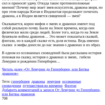
сил и приносят удачу. Откуда такие противоположные
мнения? Почему мир знает змея-искусителя, дракона-зверя, но
при этом народы Китая и Индокитая продолжают почитать
дракона, а в Индии является священной — змея?
Оказывается, корни мифов о змеях и драконах имеют под
собой реальную почву. Были на Земле времена, когда они
физически жили среди людей. Более того, когда-то на Земле
бушевали войны драконов… Это может показаться сказкой,
фэнтази, но в каждой сказке есть доля истины. Ведь именно
сказки и мифы донесли до нас знания о драконах и их образ.
В одном из осознанных сновидений была рассказана история
похожая на сказку, история о драконах и змеях, гибели
Лемурии и рождении Гипербореи…
Читать далее
«От Лемурии до Гипербореи, или Битвы
драконов»
Теги:
гиперборея
драконы
лемурия
осознанные
сновидения
путешествия во времени
Фаэтон
Добавить комментарий
к записи От Лемурии до Гипербореи,
или Битвы драконов
708