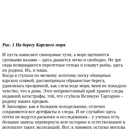
Рис. 1 На берегу Карского моря
И пусть нависают свинцовые тучи, а море щетинится
грозными валами – здесь дышится легко и свободно. Не зря
сюда возвращаются перелетные птицы и плывут рыбы, здесь
их родина. Их, и наша.
Когда я ступала по мелкому золотому песку обширных
карских пляжей, рассматривала обрывистые берега,
удивлялась прозрачной, как слеза воде моря, меня не покидало
чувство, что я дома. Этот неприветливый край хранит следы
недавней катастрофы, той, что сгубила Великую Тартарию –
родину наших предков.
В Заполярье, как в большом холодильнике, отлично
сохраняются все артефакты и следы. И не случайно здесь
почти не ведутся раскопки и исследования – у ученых есть
большие шансы перевернуть всю историю и естествознание в
результате таких экспедиций. Вот, к примеру, остатки могилы