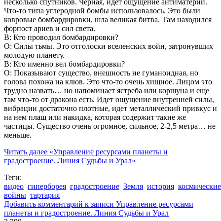
несколько спутников. Черная, идет ощущение антиматерии.
Что-то типа углеродной бомбы использовалось. Это были
ковровые бомбардировки, шла великая битва. Там находился
форпост ариев и сил света.
В: Кто проводил бомбардировки?
О: Силы тьмы. Это отголоски вселенских войн, затронувших
молодую планету.
В: Кто именно вел бомбардировки?
О: Показывают существо, внешность не гуманоидная, но
голова похожа на клюв. Это что-то очень хищное. Лицом это
трудно назвать… но напоминает ястреба или коршуна и еще
там что-то от дракона есть. Идет ощущение внутренней силы,
вибрации достаточно плотные, идет металлический привкус и
на нем плащ или накидка, которая содержит такие же
частицы. Существо очень огромное, сильное, 2-2,5 метра… не
меньше.
Читать далее
«Управление ресурсами планеты и
градостроение. Линия Судьбы и Урал»
Теги:
видео
гиперборея
градостроение
Земля
история
космические
войны
тартария
Добавить комментарий
к записи Управление ресурсами
планеты и градостроение. Линия Судьбы и Урал