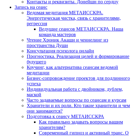
Контакты и реквизиты. Донейшн по сердцу
Запись на сеанс
Ведомая медитация МЕТАИССКРА.
Энергетическая чистка, связь с хранителями,
регрессия
Ведущие сеансов МЕТАИССКРА. Наша
команда мастеров
Чтение Хроник Акаши и ченнелинг из
пространства Души
Консультация психолога онлайн
Прогностика. Реализация целей и формирование
будущего
Коучинг, как альтернатива сеансам ведомой
медитации
Бизнес-сопровождение проектов для подлинного
успеха
Индивидуальная работа с двойником, дублем,
маской
Часто задаваемые вопросы по сеансам и курсам
Хранители и их роли. Кто такие хранители и чем
они занимаются?
Подготовка к сеансу МЕТАИССКРА
Как правильно задавать вопросы вашим
хранителям?
Современный гипноз и активный транс. О