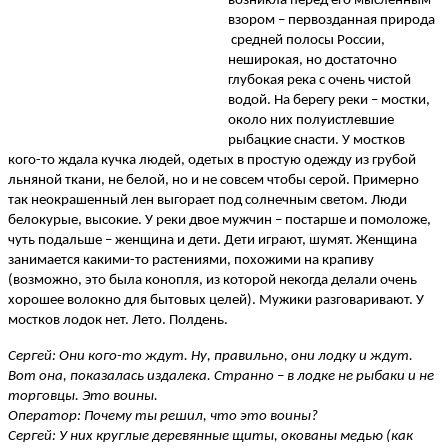
возникла перед его мысленным
взором – первозданная природа
средней полосы России,
неширокая, но достаточно
глубокая река с очень чистой
водой. На берегу реки – мостки,
около них полуистлевшие
рыбацкие снасти. У мостков
кого-то ждала кучка людей, одетых в простую одежду из грубой
льняной ткани, не белой, но и не совсем чтобы серой. Примерно
так неокрашенный лен выгорает под солнечным светом. Люди
белокурые, высокие. У реки двое мужчин – постарше и помоложе,
чуть подальше – женщина и дети. Дети играют, шумят. Женщина
занимается какими-то растениями, похожими на крапиву
(возможно, это была конопля, из которой некогда делали очень
хорошее волокно для бытовых целей). Мужики разговаривают. У
мостков лодок нет. Лето. Полдень.
Сергей: Они кого-то ждут. Ну, правильно, они лодку и ждут.
Вот она, показалась издалека. Странно – в лодке не рыбаки и не
торговцы. Это воины.
Оператор: Почему ты решил, что это воины?
Сергей: У них круглые деревянные щиты, окованы медью (как