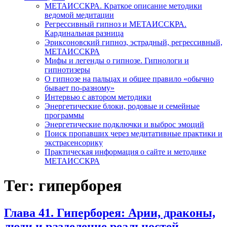
МЕТАИССКРА. Краткое описание методики
ведомой медитации
Регрессивный гипноз и МЕТАИССКРА.
Кардинальная разница
Эриксоновский гипноз, эстрадный, регрессивный,
МЕТАИССКРА
Мифы и легенды о гипнозе. Гипнологи и
гипнотизеры
О гипнозе на пальцах и общее правило «обычно
бывает по-разному»
Интервью с автором методики
Энергетические блоки, родовые и семейные
программы
Энергетические подключки и выброс эмоций
Поиск пропавших через медитативные практики и
экстрасенсорику
Практическая информация о сайте и методике
МЕТАИССКРА
Тег: гиперборея
Глава 41. Гиперборея: Арии, драконы,
люди и разделение реальностей