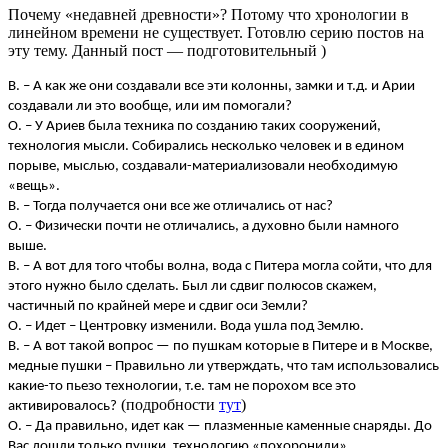
Почему «недавней древности»? Потому что хронологии в
линейном времени не существует. Готовлю серию постов на
эту тему. Данный пост — подготовительный )
В. – А как же они создавали все эти колонны, замки и т.д. и Арии
создавали ли это вообще, или им помогали?
О. – У Ариев была техника по созданию таких сооружений,
технология мысли. Собирались несколько человек и в едином
порыве, мыслью, создавали-материализовали необходимую
«вещь».
В. – Тогда получается они все же отличались от нас?
О. – Физически почти не отличались, а духовно были намного
выше.
В. – А вот для того чтобы волна, вода с Питера могла сойти, что для
этого нужно было сделать. Был ли сдвиг полюсов скажем,
частичный по крайней мере и сдвиг оси Земли?
О. – Идет – Центровку изменили. Вода ушла под Землю.
В. – А вот такой вопрос — по пушкам которые в Питере и в Москве,
медные пушки – Правильно ли утверждать, что там использовались
какие-то пьезо технологии, т.е. там не порохом все это
(подробности
тут
)
активировалось?
О. – Да правильно, идет как — плазменные каменные снаряды. До
Вас дошли только пушки, технологию «похоронили».