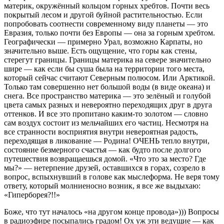
материк, окружённый кольцом горных хребтов. Почти весь
покрытый лесом и другой буйной растительностью. Если
попробовать соотнести современному виду планеты — это
Евразия, только почти без Европы — она за горным хребтом.
Географически — примерно Урал, возможно Карпаты, но
значительно выше. Есть ощущение, что горы как стены,
стерегут границы. Границы материка на севере значительно
шире — как если бы суша была на территории того места,
который сейчас считают Северным полюсом. Или Арктикой.
Только там совершенно нет большой воды (в виде океана) и
снега. Все пространство материка — это зелёный и голубой
цвета самых разных и невероятно переходящих друг в друга
оттенков. И все это пропитано каким-то золотом — словно
сам воздух состоит из мельчайших его частиц. Несмотря на
все странности восприятия внутри невероятная радость,
переходящая в ликование — Родина! ОЧЕНЬ тепло внутри,
состояние безмерного счастья — как будто после долгого
путешествия возвращаешься домой. «Что это за место? Где
мы?» — нетерпение друзей, оставшихся в горах, созрело в
вопрос, вспыхнувший в голове как мыслеформа. Не веря тому
ответу, который молниеносно возник, я все же выдыхаю:
«Гиперборея?!!»
Боже, что тут началось «на другом конце провода»))) Вопросы
в радиоэфире посыпались градом! Ох уж эти ведущие — как