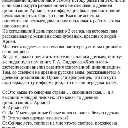
неожиданно привели нас к самому истоку развития Земли. Ни
я, ни моя подруга раньше ничего не слышали о древней
цивилизации Ариана, эта информация была для нас полной
неожиданностью. Однако наши Высшие аспекты
настоятельно рекомендовали нам продолжать работу в этом
направлении.
На сегодняшний день проведено 3 сеанса, на которых нам
рассказывали о жизни высоко-духовных, красивых людей –
Ариан.
Мы очень надеемся эта тема вас заинтересует и вы пришлёте
свои вопросы.
Когда мы дали прочитать эти сеансы нашим друзьям, они тут
же подкинули нам книгу Г. А. Сидорова «Хронолого-
эзотерический анализ развития современной цивилизации».
Там, со ссылкой на древние русские веды, рассказывается о
древней цивилизации Ориан-Гиперборейцев, что по сути
подтверждает ту информацию, что начали передавать нам.
О: Это какая-то северная страна…, скандинавская…. и я
высокий молодой человек. Это какая-то древняя
цивилизация… Ариана!
В. Ариана???
О. Да! У меня длинные белые волосы, одет в белую одежду.
В: Это теплая одежда или легкая?
О: Сейчас лето, тепло и на мне что-то светлое, похожее на