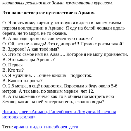
квантовых реальностях Земли. комментарии курсивом.
Это наше четвертое путешествие в Ариану.
О. Я опять вижу картину, которую я видела в нашем самом
первом воплощении в Ариане. Я еду на белой лошади вдоль
берега, не то моря, не то океана.
В. А лошадь прямо на современную похожа?
О. Ой, это не лошадь! Это единорог!!! Прямо с рогом такой!
В. Здорово! А как твоё имя?
О. Это то самое имя на Аааа…. Которое я не могу произнести.
В. Это какая эра Арианы?
О. Первая
В. Кто ты?
О. Я мужчина… Точнее юноша – подросток.
В. Какого ты роста?
О. 2,5 метра, я ещё подросток. Взрослым я буду около 5-6
метров. А так мне, по земным меркам, лет 12.
В. А ты можешь сейчас как-то в общем посмотреть всю
Землю, какие на ней материки есть, сколько воды?
Читать далее
«Ариана, Гиперборея и Лемурия. Извечная
история землян»
Теги:
ариана
видео
гиперборея
дети