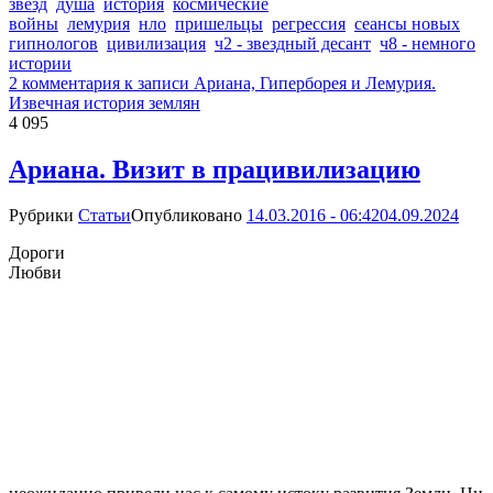
звезд
душа
история
космические
войны
лемурия
нло
пришельцы
регрессия
сеансы новых
гипнологов
цивилизация
ч2 - звездный десант
ч8 - немного
истории
2 комментария
к записи Ариана, Гиперборея и Лемурия.
Извечная история землян
4 095
Ариана. Визит в працивилизацию
Рубрики
Статьи
Опубликовано
14.03.2016 - 06:42
04.09.2024
Дороги
Любви