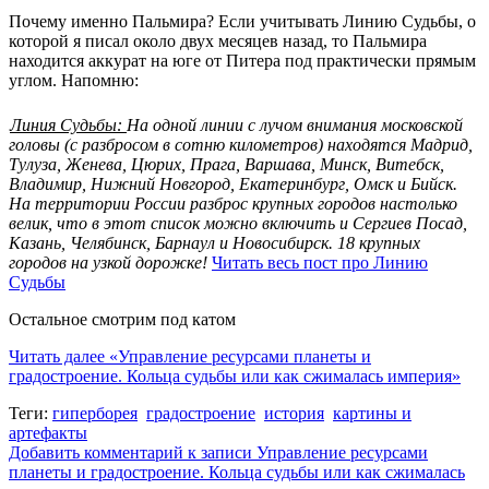
Почему именно Пальмира? Если учитывать Линию Судьбы, о
которой я писал около двух месяцев назад, то Пальмира
находится аккурат на юге от Питера под практически прямым
углом. Напомню:
Линия Судьбы:
На одной линии с лучом внимания московской
головы (с разбросом в сотню километров) находятся Мадрид,
Тулуза, Женева, Цюрих, Прага, Варшава, Минск, Витебск,
Владимир, Нижний Новгород, Екатеринбург, Омск и Бийск.
На территории России разброс крупных городов настолько
велик, что в этот список можно включить и Сергиев Посад,
Казань, Челябинск, Барнаул и Новосибирск. 18 крупных
городов на узкой дорожке!
Читать весь пост про Линию
Судьбы
Остальное смотрим под катом
Читать далее
«Управление ресурсами планеты и
градостроение. Кольца судьбы или как сжималась империя»
Теги:
гиперборея
градостроение
история
картины и
артефакты
Добавить комментарий
к записи Управление ресурсами
планеты и градостроение. Кольца судьбы или как сжималась