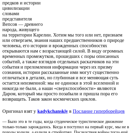
предков и истории
цивилизации
словами
представителя
Вепсов — древнего
народа, живущего
на территории Карелии. Хотим мы того или нет, признаем
или отвергаем, знания наших предшественников о природе
человека, его истории и врожденных способностях
открываются нам с возрастающей силой. В виду огромных
временных промежутков, прошедших с поры описанных
событий, а также взглядов отдельных расказчиков на эти
события и преломления информации через их призму
сознания, истории рассказанные ими могут существенно
отличаться в деталях, но глубинная и все меняющая суть
остается неизменной: мы не одиноки в этой вселенной и
никогда не были, а наши «сверхспособности» являются
Даром, который мы просто позабыли и пришла пора его
возвращать. Таков закон космических циклов.
Оригинал взят у
kadykchanskiy
в
Послание гиперборейцев
— Было это в те годы, когда студенческое туристическое движение
только-только зарождалось. Когда я поступил на первый курс, мы не в
походы ходили, а ездили в стройотряд. Последствия войны тогда ещё