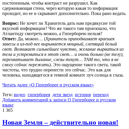
постепенным, чтобы контраст не разрушил. Как
сдерживающая стена, через которую какая то информация
проходит, но ее и скрывают дополнительно. Пока рано ведать.
Вопрос:
Не хочет ли Хранитель дать нам предвкусие той
вкусной информации? Что же такого там произошло, что
Атлантиду смотреть можно, а Гиперборею нельзя?
Ответ:
Да, можно… (
Хранитель приподнимает краешек
завесы и из-под нее вырывается мощный, слепящий белый
свет. Возникает сильнейшее чувство, желание вырваться из
тела и устремиться в этот свет… и очень больно (не телу),
перехватывает дыхание, слезы текут… ТАМ то, что я не
смогу сейчас пережить
). Это ощущение такого света, такой
чистоты, что трудно перенести это сейчас. Это как для
человека, находящегося в темной комнате луч солнца в глаза.
Читать далее
«О Гиперборее и русском языке»
Теги:
видео
гиперборея
дети звезд
история
переход
Добавить комментарий
к записи О Гиперборее и русском
языке
1 365
Новая Земля – действительно новая!