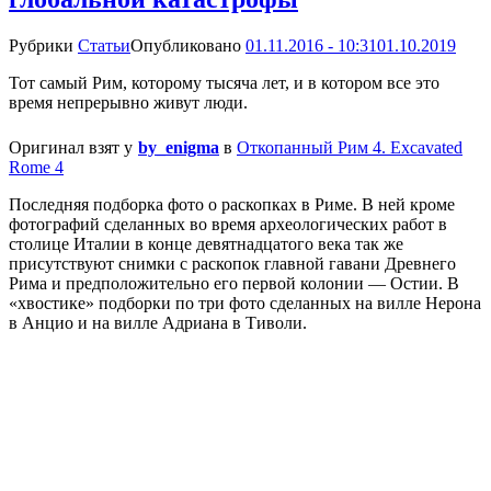
Рубрики
Статьи
Опубликовано
01.11.2016 - 10:31
01.10.2019
Тот самый Рим, которому тысяча лет, и в котором все это
время непрерывно живут люди.
Оригинал взят у
by_enigma
в
Откопанный Рим 4. Excavated
Romе 4
Последняя подборка фото о раскопках в Риме. В ней кроме
фотографий сделанных во время археологических работ в
столице Италии в конце девятнадцатого века так же
присутствуют снимки с раскопок главной гавани Древнего
Рима и предположительно его первой колонии — Остии. В
«хвостике» подборки по три фото сделанных на вилле Нерона
в Анцио и на вилле Адриана в Тиволи.