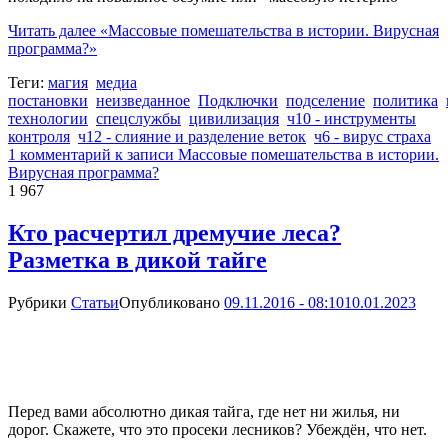
Читать далее
«Массовые помешательства в истории. Вирусная
программа?»
Теги:
магия
медиа
постановки
неизведанное
Подключки
подселение
политика
технологии
спецслужбы
цивилизация
ч10 - инструменты
контроля
ч12 - слияние и разделение веток
ч6 - вирус страха
1 комментарий
к записи Массовые помешательства в истории.
Вирусная программа?
1 967
Кто расчертил дремучие леса?
Разметка в дикой тайге
Рубрики
Статьи
Опубликовано
09.11.2016 - 08:10
10.01.2023
Перед вами абсолютно дикая тайга, где нет ни жилья, ни
дорог. Скажете, что это просеки лесников? Убеждён, что нет.