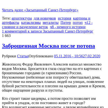
Читать далее
«Засыпанный Санкт-Петербург»
Теги:
архитектура
для новичков
история
картины и
артефакты
катаклизмы
мегалиты
Питер
потоп
ч12 -
слияние и разделение веток
ч8 - немного истории
1 комментарий
к записи Засыпанный Санкт-Петербург
1 663
Заброшенная Москва после потопа
Рубрики
Статьи
Опубликовано
05.11.2016 - 10:56
27.02.2020
Живописец Федор Яковлевич Алексеев написал множество
видов Москвы. Бросается в глаза сходство на его картинах с
брошенными городами (и гарнизонами) России.
Неухоженные (небеленые или попросту обветшалые) дома,
отсутствие на некоторых планах людей на улицах, появление
буйной растительности и плесени на крышах домов и Кремля,
общее ощущение разрухи и пустоты.
Кто строит такие шедевры, а потом просто позволяет им
прийти в упадок, если постоянно живет в городе?
Кто воздвигает каменные мегалиты, а рядом муравейники из