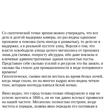
Со скептической точки зрения можно утверждать, что все
дело в долгой выдержке камеры, но раз видны одинокие
прохожие и повозки (хоть иногда и размытые), то дело не в
выдержке, а в реальной пустоте улиц. Версия о том, что
власти освободили улицы целого мегаполиса от прохожих
лишь для съемки, попросту абсурдна, ибо даже вокзалы и
ключевые административные здания полностью пусты.
Представьте себе сколько усилий и ресурсов это бы заняло, и
сколько бы стоило для промышленности в виде потерянного
времени!
Гипотетически, съемки могли вестись во время белых ночей,
когда люди спали, но на многих кадрах ясно видны четкие
тени, которым неоткуда взяться белой ночью.
Явно видно, что город только-только обнаружили и еще не
успели заселить в 1860-х, он не так давно всплыл/ проявился
на нашей частоте. Мегаполис полностью отстроен, везде
чистота и порядок, хозяева явно передали его потомкам в