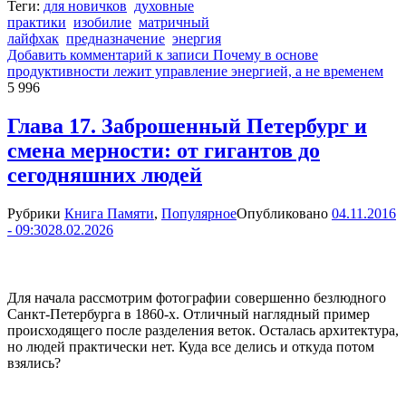
Теги:
для новичков
духовные
практики
изобилие
матричный
лайфхак
предназначение
энергия
Добавить комментарий
к записи Почему в основе
продуктивности лежит управление энергией, а не временем
5 996
Глава 17. Заброшенный Петербург и
смена мерности: от гигантов до
сегодняшних людей
Рубрики
Книга Памяти
,
Популярное
Опубликовано
04.11.2016
- 09:30
28.02.2026
Для начала рассмотрим фотографии совершенно безлюдного
Санкт-Петербурга в 1860-х. Отличный наглядный пример
происходящего после разделения веток. Осталась архитектура,
но людей практически нет. Куда все делись и откуда потом
взялись?