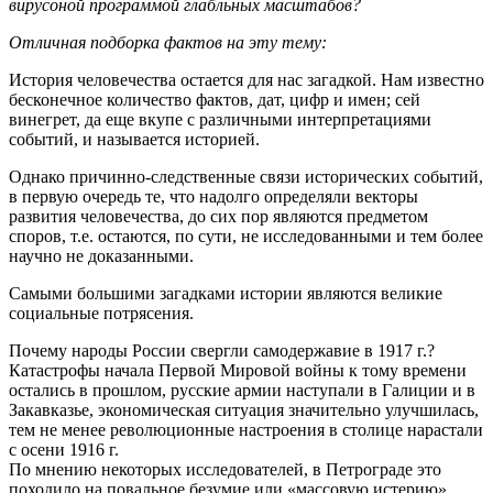
вирусоной программой глабльных масштабов?
Отличная подборка фактов на эту тему:
История человечества остается для нас загадкой. Нам известно
бесконечное количество фактов, дат, цифр и имен; сей
винегрет, да еще вкупе с различными интерпретациями
событий, и называется историей.
Однако причинно-следственные связи исторических событий,
в первую очередь те, что надолго определяли векторы
развития человечества, до сих пор являются предметом
споров, т.е. остаются, по сути, не исследованными и тем более
научно не доказанными.
Самыми большими загадками истории являются великие
социальные потрясения.
Почему народы России свергли самодержавие в 1917 г.?
Катастрофы начала Первой Мировой войны к тому времени
остались в прошлом, русские армии наступали в Галиции и в
Закавказье, экономическая ситуация значительно улучшилась,
тем не менее революционные настроения в столице нарастали
с осени 1916 г.
По мнению некоторых исследователей, в Петрограде это
походило на повальное безумие или «массовую истерию»