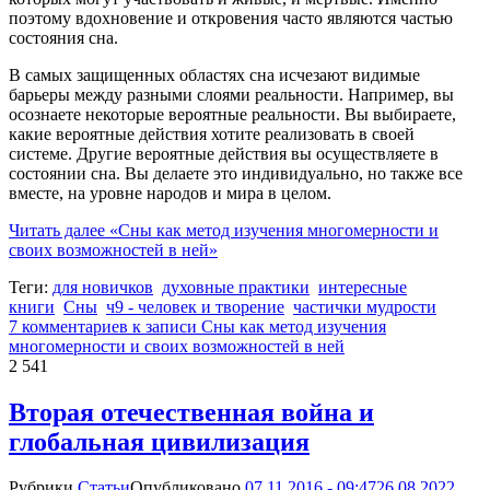
поэтому вдохновение и откровения часто являются частью
состояния сна.
В самых защищенных областях сна исчезают видимые
барьеры между разными слоями реальности. Например, вы
осознаете некоторые вероятные реальности. Вы выбираете,
какие вероятные действия хотите реализовать в своей
системе. Другие вероятные действия вы осуществляете в
состоянии сна. Вы делаете это индивидуально, но также все
вместе, на уровне народов и мира в целом.
Читать далее
«Сны как метод изучения многомерности и
своих возможностей в ней»
Теги:
для новичков
духовные практики
интересные
книги
Сны
ч9 - человек и творение
частички мудрости
7 комментариев
к записи Сны как метод изучения
многомерности и своих возможностей в ней
2 541
Вторая отечественная война и
глобальная цивилизация
Рубрики
Статьи
Опубликовано
07.11.2016 - 09:47
26.08.2022