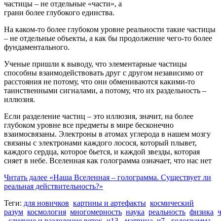
частицы – не отдельные «части», а
грани более глубокого единства.
На каком-то более глубоком уровне реальности такие частицы
– не отдельные объекты, а как бы продолжение чего-то более
фундаментального.
Ученые пришли к выводу, что элементарные частицы
способны взаимодействовать друг с другом независимо от
расстояния не потому, что они обмениваются какими-то
таинственными сигналами, а потому, что их раздельность –
иллюзия.
Если разделение частиц – это иллюзия, значит, на более
глубоком уровне все предметы в мире бесконечно
взаимосвязаны. Электроны в атомах углерода в нашем мозгу
связаны с электронами каждого лосося, который плывет,
каждого сердца, которое бьется, и каждой звезды, которая
сияет в небе. Вселенная как голограмма означает, что нас нет
Читать далее
«Наша Вселенная – голограмма. Существует ли
реальная действительность?»
Теги:
для новичков
картины и артефакты
космический
разум
космология
многомерность
наука
реальность
физика
- слияние и разделение веток
ч13 - матрица
ч7 - голограмма