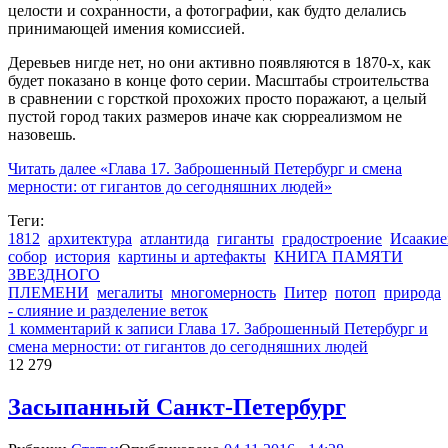
целости и сохранности, а фотографии, как будто делались
принимающей имения комиссией.
Деревьев нигде нет, но они активно появляются в 1870-х, как
будет показано в конце фото серии. Масштабы строительства
в сравнении с горсткой прохожих просто поражают, а целый
пустой город таких размеров иначе как сюрреализмом не
назовешь.
Читать далее
«Глава 17. Заброшенный Петербург и смена
мерности: от гигантов до сегодняшних людей»
Теги:
1812
архитектура
атлантида
гиганты
градостроение
Исаакие
собор
история
картины и артефакты
КНИГА ПАМЯТИ
ЗВЕЗДНОГО
ПЛЕМЕНИ
мегалиты
многомерность
Питер
потоп
природа
- слияние и разделение веток
1 комментарий
к записи Глава 17. Заброшенный Петербург и
смена мерности: от гигантов до сегодняшних людей
12 279
Засыпанный Санкт-Петербург