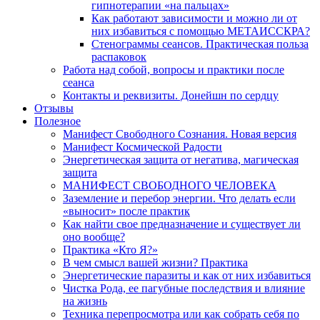
гипнотерапии «на пальцах»
Как работают зависимости и можно ли от
них избавиться с помощью МЕТАИССКРА?
Стенограммы сеансов. Практическая польза
распаковок
Работа над собой, вопросы и практики после
сеанса
Контакты и реквизиты. Донейшн по сердцу
Отзывы
Полезное
Манифест Свободного Сознания. Новая версия
Манифест Космической Радости
Энергетическая защита от негатива, магическая
защита
МАНИФЕСТ СВОБОДНОГО ЧЕЛОВЕКА
Заземление и перебор энергии. Что делать если
«выносит» после практик
Как найти свое предназначение и существует ли
оно вообще?
Практика «Кто Я?»
В чем смысл вашей жизни? Практика
Энергетические паразиты и как от них избавиться
Чистка Рода, ее пагубные последствия и влияние
на жизнь
Техника перепросмотра или как собрать себя по