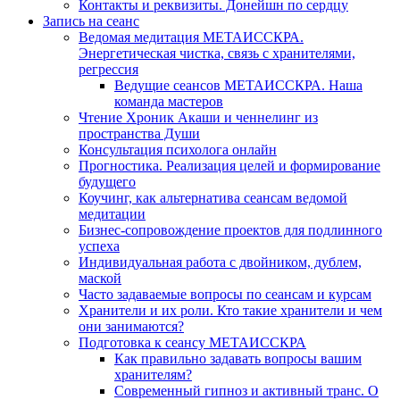
Контакты и реквизиты. Донейшн по сердцу
Запись на сеанс
Ведомая медитация МЕТАИССКРА.
Энергетическая чистка, связь с хранителями,
регрессия
Ведущие сеансов МЕТАИССКРА. Наша
команда мастеров
Чтение Хроник Акаши и ченнелинг из
пространства Души
Консультация психолога онлайн
Прогностика. Реализация целей и формирование
будущего
Коучинг, как альтернатива сеансам ведомой
медитации
Бизнес-сопровождение проектов для подлинного
успеха
Индивидуальная работа с двойником, дублем,
маской
Часто задаваемые вопросы по сеансам и курсам
Хранители и их роли. Кто такие хранители и чем
они занимаются?
Подготовка к сеансу МЕТАИССКРА
Как правильно задавать вопросы вашим
хранителям?
Современный гипноз и активный транс. О