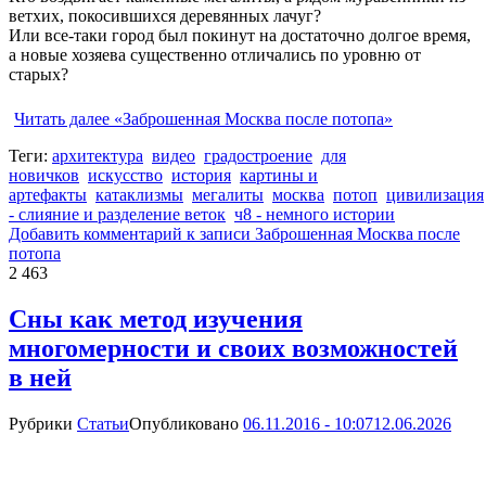
ветхих, покосившихся деревянных лачуг?
Или все-таки город был покинут на достаточно долгое время,
а новые хозяева существенно отличались по уровню от
старых?
Читать далее
«Заброшенная Москва после потопа»
Теги:
архитектура
видео
градостроение
для
новичков
искусство
история
картины и
артефакты
катаклизмы
мегалиты
москва
потоп
цивилизация
- слияние и разделение веток
ч8 - немного истории
Добавить комментарий
к записи Заброшенная Москва после
потопа
2 463
Сны как метод изучения
многомерности и своих возможностей
в ней
Рубрики
Статьи
Опубликовано
06.11.2016 - 10:07
12.06.2026