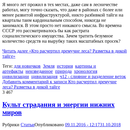
Я много лет прожил в тех местах, даже сам в лесничестве
работал, могу точно сказать, что даже в районах с более или
менее развитой инфраструктурой, никто разбивкой тайги на
кварталы таим кардинальным способом, никогда не
занимался. В этом просто нет никакого смысла. Во времена
СССР это рассматривалось бы как растрата
социалистического имущества. Зачем тратить безумное
количество средств на вырубку таких масштабных просек?
Читать далее
«Кто расчертил дремучие леса? Разметка в дикой
тайге»
Теги:
для новичков
Земля
история
картины и
артефакты
неизведанное
природа
хронология
цивилизации
цивилизация
ч12 - слияние и разделение веток
Добавить комментарий
к записи Кто расчертил дремучие
леса? Разметка в дикой тайге
3 467
Культ страдания и энергии нижних
миров
Рубрики
Статьи
Опубликовано
09.11.2016 - 12:17
31.10.2018