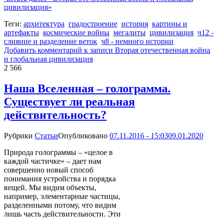
цивилизация»
Теги:
архитектура
градостроение
история
картины и
артефакты
космические войны
мегалиты
цивилизация
ч12 -
слияние и разделение веток
ч8 - немного истории
Добавить комментарий
к записи Вторая отечественная война
и глобальная цивилизация
2 566
Наша Вселенная – голограмма.
Существует ли реальная
действительность?
Рубрики
Статьи
Опубликовано
07.11.2016 - 15:03
09.01.2020
Природа голограммы – «целое в
каждой частичке» – дает нам
совершенно новый способ
понимания устройства и порядка
вещей. Мы видим объекты,
например, элементарные частицы,
разделенными потому, что видим
лишь часть действительности. Эти