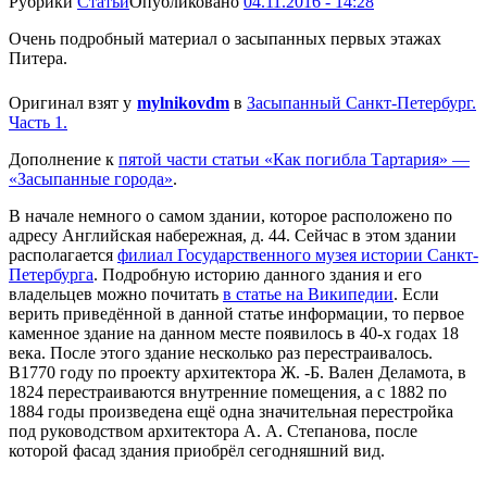
Рубрики
Статьи
Опубликовано
04.11.2016 - 14:28
Очень подробный материал о засыпанных первых этажах
Питера.
Оригинал взят у
mylnikovdm
в
Засыпанный Санкт-Петербург.
Часть 1.
Дополнение к
пятой части статьи «Как погибла Тартария» —
«Засыпанные города»
.
В начале немного о самом здании, которое расположено по
адресу Английская набережная, д. 44. Сейчас в этом здании
располагается
филиал Государственного музея истории Санкт-
Петербурга
. Подробную историю данного здания и его
владельцев можно почитать
в статье на Википедии
. Если
верить приведённой в данной статье информации, то первое
каменное здание на данном месте появилось в 40-х годах 18
века. После этого здание несколько раз перестраивалось.
В1770 году по проекту архитектора Ж. -Б. Вален Деламота, в
1824 перестраиваются внутренние помещения, а с 1882 по
1884 годы произведена ещё одна значительная перестройка
под руководством архитектора А. А. Степанова, после
которой фасад здания приобрёл сегодняшний вид.