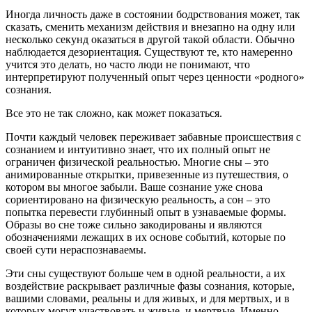
Иногда личность даже в состоянии бодрствования может, так
сказать, сменить механизм действия и внезапно на одну или
несколько секунд оказаться в другой такой области. Обычно
наблюдается дезориентация. Существуют те, кто намеренно
учится это делать, но часто люди не понимают, что
интерпретируют полученный опыт через ценности «родного»
сознания.
Все это не так сложно, как может показаться.
Почти каждый человек переживает забавные происшествия с
сознанием и интуитивно знает, что их полный опыт не
ограничен физической реальностью. Многие сны – это
анимированные открытки, привезенные из путешествия, о
котором вы многое забыли. Ваше сознание уже снова
сориентировано на физическую реальность, а сон – это
попытка перевести глубинный опыт в узнаваемые формы.
Образы во сне тоже сильно закодированы и являются
обозначениями лежащих в их основе событий, которые по
своей сути нераспознаваемы.
Эти сны существуют больше чем в одной реальности, а их
воздействие раскрывает различные фазы сознания, которые,
вашими словами, реальны и для живых, и для мертвых, и в
которых могут участвовать и живые, и мертвые. Именно