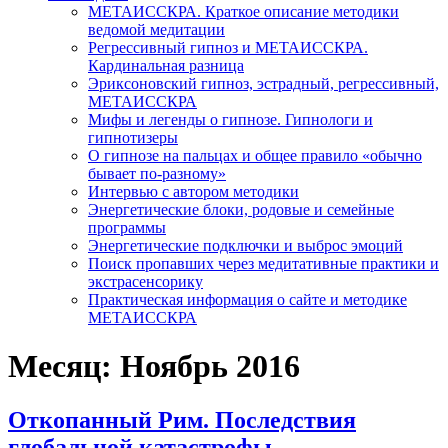
МЕТАИССКРА. Краткое описание методики
ведомой медитации
Регрессивный гипноз и МЕТАИССКРА.
Кардинальная разница
Эриксоновский гипноз, эстрадный, регрессивный,
МЕТАИССКРА
Мифы и легенды о гипнозе. Гипнологи и
гипнотизеры
О гипнозе на пальцах и общее правило «обычно
бывает по-разному»
Интервью с автором методики
Энергетические блоки, родовые и семейные
программы
Энергетические подключки и выброс эмоций
Поиск пропавших через медитативные практики и
экстрасенсорику
Практическая информация о сайте и методике
МЕТАИССКРА
Месяц: Ноябрь 2016
Откопанный Рим. Последствия
глобальной катастрофы