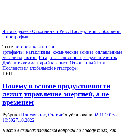
Читать далее
«Откопанный Рим. Последствия глобальной
катастрофы»
Теги:
история
картины и
артефакты
катаклизмы
космические войны
оплавленные
мегалиты
потоп
Рим
ч12 - слияние и разделение веток
Добавить комментарий
к записи Откопанный Рим.
Последствия глобальной катастрофы
1 611
Почему в основе продуктивности
лежит управление энергией, а не
временем
Рубрики
Популярное
,
Статьи
Опубликовано
02.11.2016 -
10:50
27.10.2022
Часто в сеансах задаются вопросы по поводу того, как