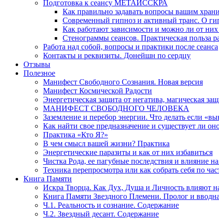
Подготовка к сеансу МЕТАИССКРА
Как правильно задавать вопросы вашим хран
Современный гипноз и активный транс. О ги
Как работают зависимости и можно ли от н
Стенограммы сеансов. Практическая польза р
Работа над собой, вопросы и практики после сеанса
Контакты и реквизиты. Донейшн по сердцу
Отзывы
Полезное
Манифест Свободного Сознания. Новая версия
Манифест Космической Радости
Энергетическая защита от негатива, магическая защ
МАНИФЕСТ СВОБОДНОГО ЧЕЛОВЕКА
Заземление и перебор энергии. Что делать если «в
Как найти свое предназначение и существует ли он
Практика «Кто Я?»
В чем смысл вашей жизни? Практика
Энергетические паразиты и как от них избавиться
Чистка Рода, ее пагубные последствия и влияние н
Техника перепросмотра или как собрать себя по час
Книга Памяти
Искра Творца. Как Дух, Душа и Личность влияют н
Книга Памяти Звездного Племени. Пролог и вводн
Ч.1. Реальность и сознание. Содержание
Ч.2. Звездный десант. Содержание