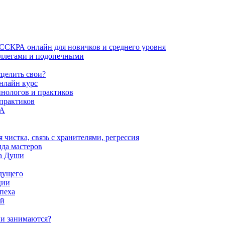
ИССКРА онлайн для новичков и среднего уровня
коллегами и подопечными
сцелить свои?
нлайн курс
пнологов и практиков
 практиков
РА
истка, связь с хранителями, регрессия
да мастеров
ва Души
удущего
ции
пеха
ой
ни занимаются?