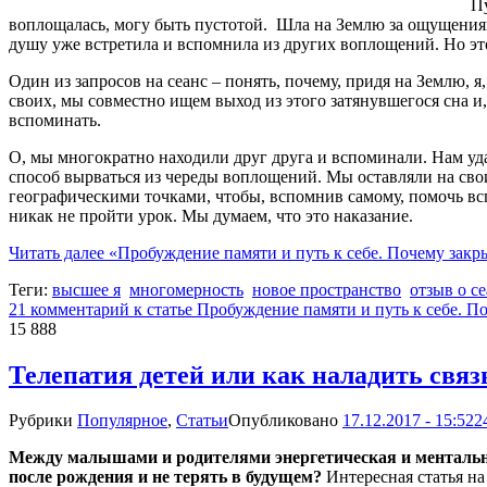
Пу
воплощалась, могу быть пустотой. Шла на Землю за ощущения
душу уже встретила и вспомнила из других воплощений. Но эт
Один из запросов на сеанс – понять, почему, придя на Землю,
своих, мы совместно ищем выход из этого затянувшегося сна и, 
вспоминать.
О, мы многократно находили друг друга и вспоминали. Нам удав
способ вырваться из череды воплощений. Мы оставляли на свои
географическими точками, чтобы, вспомнив самому, помочь всп
никак не пройти урок. Мы думаем, что это наказание.
Читать далее
«Пробуждение памяти и путь к себе. Почему закр
Теги:
высшее я
многомерность
новое пространство
отзыв о с
21 комментарий
к статье Пробуждение памяти и путь к себе. П
15 888
Телепатия детей или как наладить связ
Рубрики
Популярное
,
Статьи
Опубликовано
17.12.2017 - 15:52
2
Между малышами и родителями энергетическая и ментальная
после рождения и не терять в будущем?
Интересная статья на