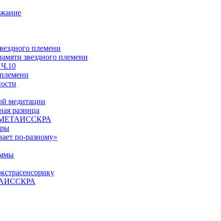
ржание
звездного племени
 памяти звездного племени
 Ч.10
 племени
ности
ой медитации
ая разница
й, МЕТАИССКРА
еры
вает по-разному»
аммы
экстрасенсорику
ЕТАИССКРА