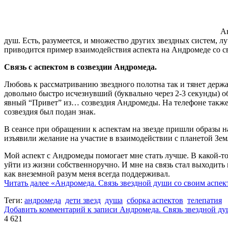
А
душ. Есть, разумеется, и множество других звездных систем, л
приводится пример взаимодействия аспекта на Андромеде со с
Связь с аспектом в созвездии Андромеда.
Любовь к рассматриванию звездного полотна так и тянет держа
довольно быстро исчезнувший (буквально через 2-3 секунды) о
явный “Привет” из… созвездия Андромеды. На телефоне также н
созвездия был подан знак.
В сеансе при обращении к аспектам на звезде пришли образы 
изъявили желание на участие в взаимодействии с планетой Зе
Мой аспект с Андромеды помогает мне стать лучше. В какой-то 
уйти из жизни собственноручно. И мне на связь стал выходить 
как внеземной разум меня всегда поддерживал.
Читать далее
«Андромеда. Связь звездной души со своим аспек
Теги:
андромеда
дети звезд
душа
сборка аспектов
телепатия
Добавить комментарий
к записи Андромеда. Связь звездной ду
4 621