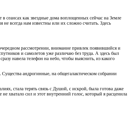
 в сеансах как звездные дома воплощенных сейчас на Земле
я не всегда нам известны или их сложно считать. Здесь
и очередном рассмотрении, внимание привлек появившийся и
путников и самолетов уже различаю без труда. А здесь был
разу навела телефон на небо, чтобы выяснить, из какого
е. Существа андрогинные, на общегалактическом собрании
иях, стала терять связь с Душой, с искрой, была готова даже
е не хватало сил и этот внутренний голос, который я расценила