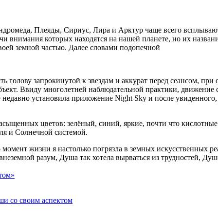
ндромеда, Плеяды, Сириус, Лира и Арктур чаще всего всплывают
учи внимания которых находятся на нашей планете, но их названи
воей земной частью. Далее словами подопечной
ть голову запрокинутой к звездам и аккурат перед сеансом, пр
бъект. Ввиду многолетней наблюдательной практики, движение с
едавно установила приложение Night Sky и после увиденного, с
насыщенных цветов: зелёный, синий, яркие, почти что кислотны
мля и Солнечной системой.
момент жизни я настолько погрязла в земных искусственных реал
внеземной разум, Душа так хотела вырваться из трудностей, Душ
том»
ши со своим аспектом