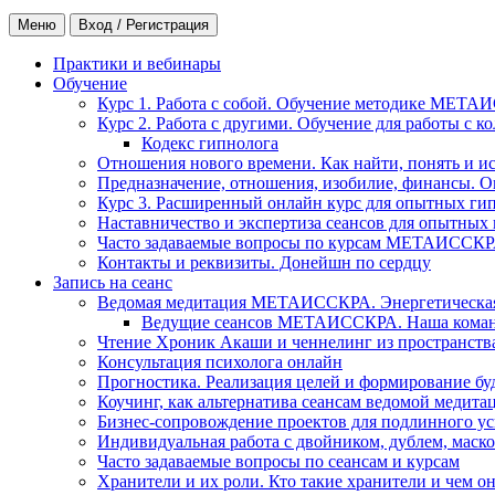
Меню
Вход / Регистрация
Практики и вебинары
Обучение
Курс 1. Работа с собой. Обучение методике МЕТА
Курс 2. Работа с другими. Обучение для работы с 
Кодекс гипнолога
Отношения нового времени. Как найти, понять и и
Предназначение, отношения, изобилие, финансы. О
Курс 3. Расширенный онлайн курс для опытных ги
Наставничество и экспертиза сеансов для опытных
Часто задаваемые вопросы по курсам МЕТАИССК
Контакты и реквизиты. Донейшн по сердцу
Запись на сеанс
Ведомая медитация МЕТАИССКРА. Энергетическая ч
Ведущие сеансов МЕТАИССКРА. Наша коман
Чтение Хроник Акаши и ченнелинг из пространст
Консультация психолога онлайн
Прогностика. Реализация целей и формирование б
Коучинг, как альтернатива сеансам ведомой медита
Бизнес-сопровождение проектов для подлинного ус
Индивидуальная работа с двойником, дублем, маск
Часто задаваемые вопросы по сеансам и курсам
Хранители и их роли. Кто такие хранители и чем о