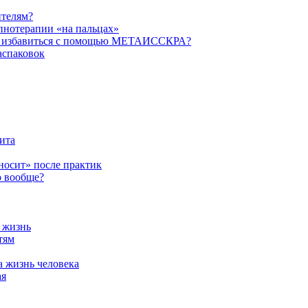
ителям?
пнотерапии «на пальцах»
их избавиться с помощью МЕТАИССКРА?
аспаковок
ита
ыносит» после практик
о вообще?
а жизнь
тям
а жизнь человека
ая