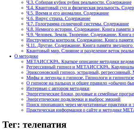
Ч.3. Собирая кубик рубик реальности. Содержание
Ч.4. Квантовый суп и физическая реальность. Соде
Ч.5. Время и его аномалии. Содержание
Ч.6. Вирус страха. Содержание
Ч.7. Голограмма солнечной системы. Содержание
Ч.8. Немного истории. Содержание. Книга памяти 
Ч.9. Человек. Земля. Творение. Содержание. Книга
Инструменты контроля. Содержание. Книга памяти
Ч.11. Другие. Содержание. Книга памяти звездного
Квантовый мир. Слияние и разделение веток реаль
О методике
МЕТАИССКРА. Краткое описание методики ведом
Регрессивный гипноз и МЕТАИССКРА. Кардинальн
Эриксоновский гипноз, эстрадный, регрессивны
Мифы и легенды о гипнозе. Гипнологи и гипнотиз
О гипнозе на пальцах и общее правило «обычно бы
Интервью с автором методики
Энергетические блоки, родовые и семейные прогр
Энергетические подключки и выброс эмоций
Поиск пропавших через медитативные практики и 
Практическая информация о сайте и методике М
Тег: телепатия