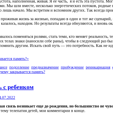
стота, наполненная, живая. Я ее часть, я и есть эта пустота. Мо
ми. Мы шли вместе, несколько энергетических потоков, родные
о лишь начало. Мы встретим и вспомним других. Так всегда про
 я, проживая жизнь за жизнью, попадаю в один и тот же сценар
казалось, находим. Но результаты всегда обнуляются, и вновь ок
алось поменяться ролями, стать теми, кто меняет реальность, т
х телах знаки (наносили себе раны), чтобы в следующий раз был
омнить другим. Искать свой путь — это потребность. Как не идт
ывается память?»
еансе
подселение
предназначение
пробуждение
реинкарнация
очему закрывается память?
ь с ребенком
4.07.2022
 связь возникает еще до рождения, но большинство не чувст
 тему телепатия детей, мои комментарии в конце.