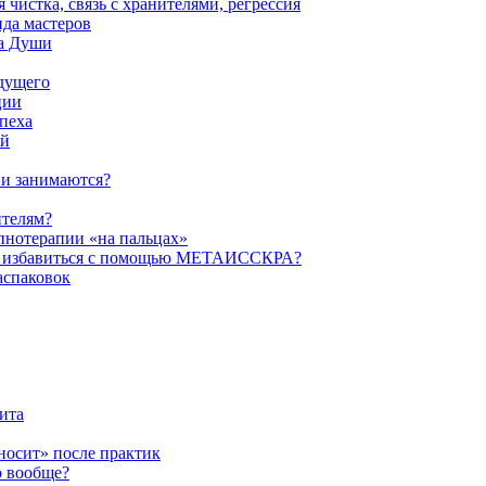
истка, связь с хранителями, регрессия
да мастеров
ва Души
удущего
ции
пеха
ой
ни занимаются?
ителям?
пнотерапии «на пальцах»
их избавиться с помощью МЕТАИССКРА?
аспаковок
ита
ыносит» после практик
о вообще?