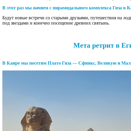
В этот раз мы начнем с пирамидального комплекса Гиза в К
Будут новые встречи со старыми друзьями, путешествия на лод
под звездами и конечно посещение древних святынь.
Мета ретрит в Ег
В Каире мы посетим
Плато Гиза — Сфинкс, Великую и Ма