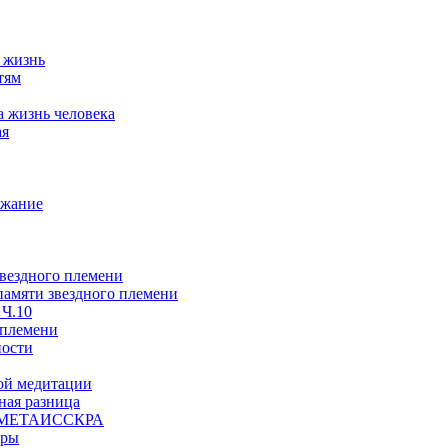
а жизнь
тям
а жизнь человека
ая
ржание
звездного племени
 памяти звездного племени
 Ч.10
 племени
ности
ой медитации
ая разница
й, МЕТАИССКРА
еры