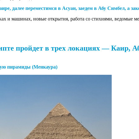
аире, далее переместимся в Асуан, заедем в Абу Симбел, а з
ках и машинах, новые открытия, работа со стихиями, ведомые ме
ипте пройдет в трех локациях — Каир, А
лую пирамиды (Менкаура)