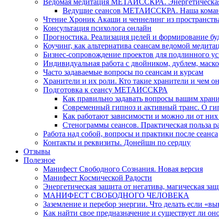
Ведомая медитация МЕТАИССКРА. Энергетическая ч
Ведущие сеансов МЕТАИССКРА. Наша коман
Чтение Хроник Акаши и ченнелинг из пространст
Консультация психолога онлайн
Прогностика. Реализация целей и формирование б
Коучинг, как альтернатива сеансам ведомой медита
Бизнес-сопровождение проектов для подлинного ус
Индивидуальная работа с двойником, дублем, маск
Часто задаваемые вопросы по сеансам и курсам
Хранители и их роли. Кто такие хранители и чем о
Подготовка к сеансу МЕТАИССКРА
Как правильно задавать вопросы вашим хран
Современный гипноз и активный транс. О ги
Как работают зависимости и можно ли от н
Стенограммы сеансов. Практическая польза р
Работа над собой, вопросы и практики после сеанса
Контакты и реквизиты. Донейшн по сердцу
Отзывы
Полезное
Манифест Свободного Сознания. Новая версия
Манифест Космической Радости
Энергетическая защита от негатива, магическая защ
МАНИФЕСТ СВОБОДНОГО ЧЕЛОВЕКА
Заземление и перебор энергии. Что делать если «в
Как найти свое предназначение и существует ли он