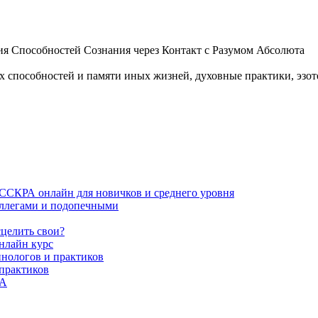
 Способностей Сознания через Контакт с Разумом Абсолюта
пособностей и памяти иных жизней, духовные практики, эзотер
ИССКРА онлайн для новичков и среднего уровня
коллегами и подопечными
сцелить свои?
нлайн курс
пнологов и практиков
 практиков
РА