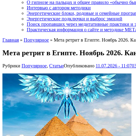
О гипнозе на пальцах и общее правило «обычно бы
Интервью с автором методики
Энергетические блоки, родовые и семейные прогр
Энергетические подключки и выброс эмоций
Поиск пропавших через медитативные практики и 
Практическая информация о сайте и методике М
Главная
»
Популярное
»
Мета ретрит в Египте. Ноябрь 2026. К
Мета ретрит в Египте. Ноябрь 2026. Ка
Рубрики
Популярное
,
Статьи
Опубликовано
11.07.2026 - 11:07
0