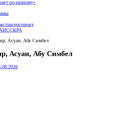
вает по-разному»
аммы
экстрасенсорику
ЕТАИССКРА
аир, Асуан, Абу Симбел
ир, Асуан, Абу Симбел
3.08.2026