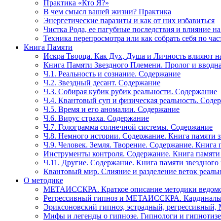
Практика «Кто Я?»
В чем смысл вашей жизни? Практика
Энергетические паразиты и как от них избавиться
Чистка Рода, ее пагубные последствия и влияние н
Техника перепросмотра или как собрать себя по час
Книга Памяти
Искра Творца. Как Дух, Душа и Личность влияют н
Книга Памяти Звездного Племени. Пролог и вводн
Ч.1. Реальность и сознание. Содержание
Ч.2. Звездный десант. Содержание
Ч.3. Собирая кубик рубик реальности. Содержание
Ч.4. Квантовый суп и физическая реальность. Соде
Ч.5. Время и его аномалии. Содержание
Ч.6. Вирус страха. Содержание
Ч.7. Голограмма солнечной системы. Содержание
Ч.8. Немного истории. Содержание. Книга памяти 
Ч.9. Человек. Земля. Творение. Содержание. Книга
Инструменты контроля. Содержание. Книга памяти
Ч.11. Другие. Содержание. Книга памяти звездного
Квантовый мир. Слияние и разделение веток реаль
О методике
МЕТАИССКРА. Краткое описание методики ведом
Регрессивный гипноз и МЕТАИССКРА. Кардинальн
Эриксоновский гипноз, эстрадный, регрессивны
Мифы и легенды о гипнозе. Гипнологи и гипнотиз