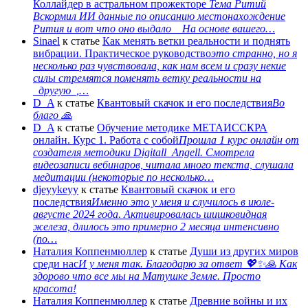
Коллайдер в астральном прожекторе
Тема Ритий
Вскормил ИИ данные по описанию местонахождение
Рития и вот что оно выдало На основе вашего…
Sinael
к статье
Как менять ветки реальности и поднять
вибрации. Практическое руководство
это странно, но я
несколько раз чувствовала, как нам всем и сразу некие
силы стремятся поменять ветку реальности на
_другую_,…
D_A
к статье
Квантовый скачок и его последствия
Во
благо 🙏
D_A
к статье
Обучение методике МЕТАИССКРА
онлайн. Курс 1. Работа с собой
Прошла 1 курс онлайн от
создателя методики Digitall_Angell. Смотрела
видеозаписи вебинаров, читала много текста, слушала
медитации (некоторые по несколько…
djeyykeyy
к статье
Квантовый скачок и его
последствия
Именно это у меня и случилось в июле-
августе 2024 года. Активировалась шишковидная
железа, длилось это примерно 2 месяца интенсивно
(по…
Наталия Коппенмюллер
к статье
Души из других миров
среди нас
И у меня так. Благодарю за ответ 💖✨️🙏 Как
здорово что все мы на Матушке Земле. Просто
красота!
Наталия Коппенмюллер
к статье
Древние войны и их