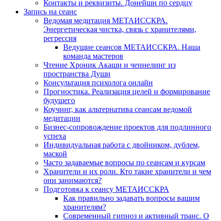
Контакты и реквизиты. Донейшн по сердцу
Запись на сеанс
Ведомая медитация МЕТАИССКРА.
Энергетическая чистка, связь с хранителями,
регрессия
Ведущие сеансов МЕТАИССКРА. Наша
команда мастеров
Чтение Хроник Акаши и ченнелинг из
пространства Души
Консультация психолога онлайн
Прогностика. Реализация целей и формирование
будущего
Коучинг, как альтернатива сеансам ведомой
медитации
Бизнес-сопровождение проектов для подлинного
успеха
Индивидуальная работа с двойником, дублем,
маской
Часто задаваемые вопросы по сеансам и курсам
Хранители и их роли. Кто такие хранители и чем
они занимаются?
Подготовка к сеансу МЕТАИССКРА
Как правильно задавать вопросы вашим
хранителям?
Современный гипноз и активный транс. О