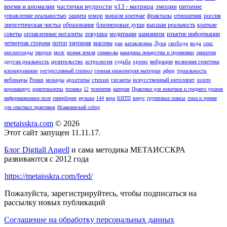
время и аномалии
частички мудрости
ч13 - матрица
эмоции
питание
управление реальностью
защита
юмор
маразм крепчае
фракталы
отношения
россия
энергетическая чистка
образование
близнецовые души
высшая реальность
краткие
советы
оплавленные мегалиты
ловушки
медитации
шаманизм
изъятие информации
четвертая сторона
потоп
тартария
масоны
рак
катаклизмы
Луна
свобода
вода
секс
инсектоиды
творец
мозг
новая земля
символы
вакцины лекарства и прививки
эмпатия
другая реальность
целительство
астрология
судьба
хроно
вибрация
волновая генетика
клонирование
регрессивный гипноз
генная инженерия материи
эфир
триальность
вебинары
Реики
монады
архетипы
стихии
гиганты
искусственный интеллект
золото
коронавирус
криптовалюты
техника
12
телепатия
материя
Практики для новичков и среднего уровня
информационное поле
гиперборея
музыка
144
вера
КНТП
вирус
групповые сеансы
глаза и зрение
для опытных практиков
Исаакиевский собор
metaisskra.com
© 2026
Этот сайт запущен 11.11.17.
Блог Digitall Angell
и сама методика МЕТАИССКРА
развиваются с 2012 года
https://metaisskra.com/feed/
Пожалуйста, зарегистрируйтесь, чтобы подписаться на
рассылку новых публикаций
Соглашение на обработку персональных данных