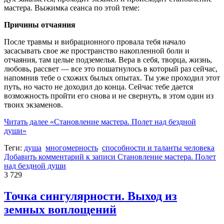
мастера. Выжимка сеанса по этой теме:
Причины отчаяния
После травмы и вибрационного провала тебя начало
засасывать свое же пространство накопленной боли и
отчаяния, там целые подземелья. Вера в себя, творца, жизнь,
любовь, рассвет — все это пошатнулось в который раз сейчас,
напомнив тебе о схожих былых опытах. Ты уже проходил этот
путь, но часто не доходил до конца. Сейчас тебе дается
возможность пройти его снова и не свернуть, в этом один из
твоих экзаменов.
Читать далее
«Становление мастера. Полет над бездной
души»
Теги:
душа
многомерность
способности и таланты человека
Добавить комментарий
к записи Становление мастера. Полет
над бездной души
3 729
Точка сингулярности. Выход из
земных воплощений