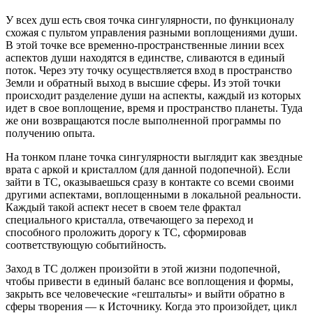
У всех душ есть своя точка сингулярности, по функционалу
схожая с пультом управления разными воплощениями души.
В этой точке все временно-пространственные линии всех
аспектов души находятся в единстве, сливаются в единый
поток. Через эту точку осуществляется вход в пространство
Земли и обратный выход в высшие сферы. Из этой точки
происходит разделение души на аспекты, каждый из которых
идет в свое воплощение, время и пространство планеты. Туда
же они возвращаются после выполненной программы по
получению опыта.
На тонком плане точка сингулярности выглядит как звездные
врата с аркой и кристаллом (для данной подопечной). Если
зайти в ТС, оказываешься сразу в контакте со всеми своими
другими аспектами, воплощенными в локальной реальности.
Каждый такой аспект несет в своем теле фрактал
специального кристалла, отвечающего за переход и
способного проложить дорогу к ТС, сформировав
соответствующую событийность.
Заход в ТС должен произойти в этой жизни подопечной,
чтобы привести в единый баланс все воплощения и формы,
закрыть все человеческие «гештальты» и выйти обратно в
сферы творения — к Источнику. Когда это произойдет, цикл