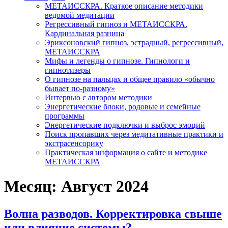
МЕТАИССКРА. Краткое описание методики
ведомой медитации
Регрессивный гипноз и МЕТАИССКРА.
Кардинальная разница
Эриксоновский гипноз, эстрадный, регрессивный,
МЕТАИССКРА
Мифы и легенды о гипнозе. Гипнологи и
гипнотизеры
О гипнозе на пальцах и общее правило «обычно
бывает по-разному»
Интервью с автором методики
Энергетические блоки, родовые и семейные
программы
Энергетические подключки и выброс эмоций
Поиск пропавших через медитативные практики и
экстрасенсорику
Практическая информация о сайте и методике
МЕТАИССКРА
Месяц: Август 2024
Волна разводов. Корректировка свыше
или влияние системы?