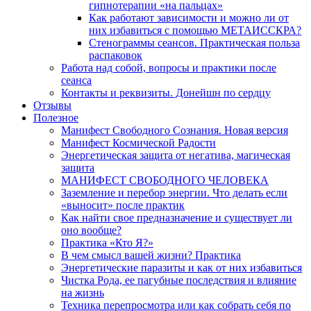
гипнотерапии «на пальцах»
Как работают зависимости и можно ли от
них избавиться с помощью МЕТАИССКРА?
Стенограммы сеансов. Практическая польза
распаковок
Работа над собой, вопросы и практики после
сеанса
Контакты и реквизиты. Донейшн по сердцу
Отзывы
Полезное
Манифест Свободного Сознания. Новая версия
Манифест Космической Радости
Энергетическая защита от негатива, магическая
защита
МАНИФЕСТ СВОБОДНОГО ЧЕЛОВЕКА
Заземление и перебор энергии. Что делать если
«выносит» после практик
Как найти свое предназначение и существует ли
оно вообще?
Практика «Кто Я?»
В чем смысл вашей жизни? Практика
Энергетические паразиты и как от них избавиться
Чистка Рода, ее пагубные последствия и влияние
на жизнь
Техника перепросмотра или как собрать себя по