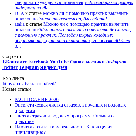
следы или куда делась цивилизация
Благодарю за ценную
информацию.🙏
D_A
к статье
Можно ли с помощью практик вылечить
онкологию?
очень показательно, благодарю!
atalia
к статье
Можно ли с помощью практик вылечить
онкологию?
Моя подруга вылечила онкологию без химии,
с помощью практик. Полгода мокрых холодных
обертываний, купаний в источниках, голодовка 40 дней
и…
Соц сети
ВКонтакте
Facebook
You
Tube
Одноклассники
Instagram
Twitter
Telegram
Яндекс Дзен
RSS лента
https://metaisskra.com/feed/
Новые статьи
РАСПИСАНИЕ 2026
Энергетическая чистка страхов, вирусных и родовых
программ
Чистка страхов и родовых программ. Отзывы о
практике
Памятка архитектору реальности. Как исцелить
цивилизацию?