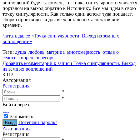
воплощений будет закончен, т.е. точка сингулярности является
порталом на выход обратно к Источнику. Все мы идем в свою
точку сингулярности. Как только один аспект туда попадает,
сборка происходит и для всех остальных аспектов вне
времени.
Читать далее
«Точка сингулярности. Выход из земных
воплощений»
Теги:
душа
любовь
матрица
многомерность
отзыв о
сеансе
творец
эгрегоры
Добавить комментарий
к записи Точка сингулярности. Выход
из земных воплощений
3 112
Авторизация
Регистрация
*
*
Войти через:
Запомнить
Потеряли пароль?
Авторизация
Регистрация