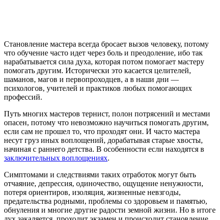
Становление мастера всегда бросает вызов человеку, потому
что обучение часто идет через боль и преодоление, ибо так
нарабатывается сила духа, которая потом помогает мастеру
помогать другим. Исторически это касается целителей,
шаманов, магов и первопроходцев, а в наши дни —
психологов, учителей и практиков любых помогающих
профессий.
Путь многих мастеров тернист, полон потрясений и местами
опасен, потому что невозможно научиться помогать другим,
если сам не прошел то, что проходят они. И часто мастера
несут груз иных воплощений, дорабатывая старые хвосты,
начиная с раннего детства. В особенности если находятся в
заключительных воплощениях
.
Симптомами и следствиями таких отработок могут быть
отчаяние, депрессия, одиночество, ощущение ненужности,
потеря ориентиров, изоляция, жизненные невзгоды,
предательства родными, проблемы со здоровьем и памятью,
обнуления и многие другие радости земной жизни. Но в итоге
дух закаляется, проходит экзамен и происходит становление