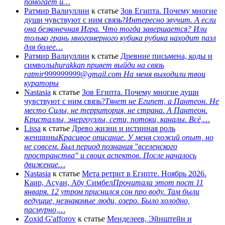
помогает и…
Ратмир Валиуллин
к статье
Зов Египта. Почему многие
души чувствуют с ним связь?
Интересно звучит. А если
она безконечная Игра. Что тогда завершается? Или
только грань многомерного кубика рубика находит пазл
для более…
Ратмир Валиуллин
к статье
Древние письмена, коды и
символы
hurakkan привет выйди на связь
ratmir999999999@gmail.com На меня выходили твои
кураторы
Nastasia
к статье
Зов Египта. Почему многие души
чувствуют с ним связь?
Тянет не Египет, а Пантеон. Не
место Силы, не территория, не страна. А Пантеон.
Кристаллы, энергоузлы, сети, потоки, каналы. Всё,…
Lissa
к статье
Древо жизни и истинная роль
женщины
Красивое описание. У меня схожий опыт, но
не совсем. Был период познания "вселенского
пространства" и своих аспектов. После началось
движение…
Nastasia
к статье
Мета ретрит в Египте. Ноябрь 2026.
Каир, Асуан, Абу Симбел
Прочитала этот пост 11
января. 12 утром приснился сон про воду. Там были
ведущие, незнакомые люди, озеро. Было холодно,
пасмурно,…
Zoxid G'afforov
к статье
Менделеев, Эйнштейн и