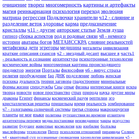
очищение
творец
многомерность
картины и артефакты
магия
реинкарнация
психология
переход
эволюция
матрица
регрессия
Подключки
хранители
ч12 - слияние и
разделение веток
здоровье
карма
предназначение
кристаллы
ч11 - другие
авторские статьи
Земля
душа
гипноз
сборка аспектов
род и родовые связи
ч8 - немного
истории
аватары богов
МЕТАИССКРА
слияние реальностей
метафизика
дети
эгрегоры
медицина
мегалиты
цивилизация
краткие описания сеансов
ч2 - звездный десант
высшее я
часть1
- реальность и сознание
архитектура
психотронные технологии
космические войны
многомерная картина происходящего
предиктор
энергия
Порталы
философия
ч6 - вирус страха
религия
пробуждение
faq
ДНК
подселение
любовь
женская
психика
дуальность
теории заговора
градостроение
минеральные
формы жизни
спецслужбы
Сны
серые
физика
интересные книги
искра
творца
новости
новое пространство
страх
природа
наука
другие миры
драконы
Египет
финансы
космический разум
рептилии
эго
кристаллическая решетка
пришельцы
время
реальность
зомбирование
ч7 - голограмма солнечной системы
третья сторона
макрохирургия
планеты
не мое
языки
политика
путешествия во времени
атлантида
архитекторы перемен
медиа постановки
неизведанное
чакры
искусство
развитие
будущее
животные
космология
нло
изобилие
болталка
мыслеформы
технология
Питер
психология отношений
пирамиды
Солнце
ч4 - квантовый суп
осознанные сновидения
хронология цивилизации
ч5 -