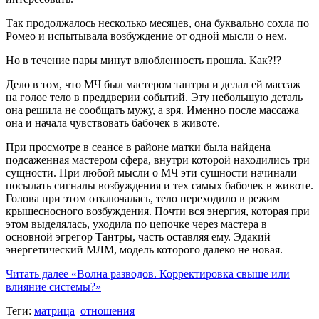
Так продолжалось несколько месяцев, она буквально сохла по
Ромео и испытывала возбуждение от одной мысли о нем.
Но в течение пары минут влюбленность прошла. Как?!?
Дело в том, что МЧ был мастером тантры и делал ей массаж
на голое тело в преддверии событий. Эту небольшую деталь
она решила не сообщать мужу, а зря. Именно после массажа
она и начала чувствовать бабочек в животе.
При просмотре в сеансе в районе матки была найдена
подсаженная мастером сфера, внутри которой находились три
сущности. При любой мысли о МЧ эти сущности начинали
посылать сигналы возбуждения и тех самых бабочек в животе.
Голова при этом отключалась, тело переходило в режим
крышесносного возбуждения. Почти вся энергия, которая при
этом выделялась, уходила по цепочке через мастера в
основной эгрегор Тантры, часть оставляя ему. Эдакий
энергетический МЛМ, модель которого далеко не новая.
Читать далее
«Волна разводов. Корректировка свыше или
влияние системы?»
Теги:
матрица
отношения