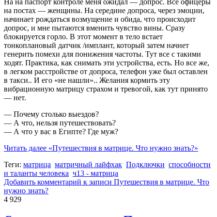
На на паспорт контроле меня ожидал — допрос. Все офицеры
на постах — женщины. На середине допроса, через эмоции,
начинает рождаться возмущение и обида, что происходит
допрос, и мне пытаются вменить чувство вины. Сразу
блокируется горло. В этот момент в тело встает
тонкоплановый датчик /имплант, который затем начнет
генерить помехи для понижения частоты. Тут все с такими
ходят. Практика, как снимать эти устройства, есть. Но все же,
в легком расстройстве от допроса, телефон уже был оставлен
в такси.. И его «не нашли».. Желания кормить эту
вибрационную матрицу страхом и тревогой, как тут принято
— нет.
— Почему столько выездов?
— А что, нельзя путешествовать?
— А что у вас в Египте? Где муж?
Читать далее
«Путешествия в матрице. Что нужно знать?»
Теги:
матрица
матричный лайфхак
Подключки
способности
и таланты человека
ч13 - матрица
Добавить комментарий
к записи Путешествия в матрице. Что
нужно знать?
4 929