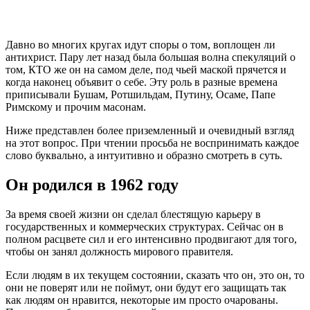
Давно во многих кругах идут споры о том, воплощен ли
антихрист. Пару лет назад была большая волна спекуляций о
том, КТО же он на самом деле, под чьей маской прячется и
когда наконец объявит о себе. Эту роль в разные времена
приписывали Бушам, Ротшильдам, Путину, Осаме, Папе
Римскому и прочим масонам.
Ниже представлен более приземленный и очевидный взгляд
на этот вопрос. При чтении просьба не воспринимать каждое
слово буквально, а интуитивно и образно смотреть в суть.
Он родился в 1962 году
За время своей жизни он сделал блестящую карьеру в
государственных и коммерческих структурах. Сейчас он в
полном расцвете сил и его интенсивно продвигают для того,
чтобы он занял должность мирового правителя.
Если людям в их текущем состоянии, сказать что он, это он, то
они не поверят или не поймут, они будут его защищать так
как людям он нравится, некоторые им просто очарованы.