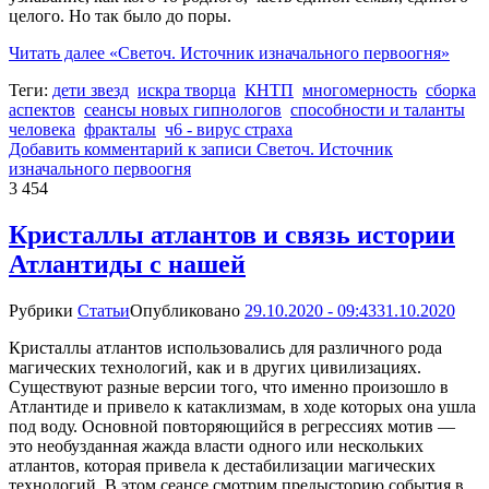
целого. Но так было до поры.
Читать далее
«Светоч. Источник изначального первоогня»
Теги:
дети звезд
искра творца
КНТП
многомерность
сборка
аспектов
сеансы новых гипнологов
способности и таланты
человека
фракталы
ч6 - вирус страха
Добавить комментарий
к записи Светоч. Источник
изначального первоогня
3 454
Кристаллы атлантов и связь истории
Атлантиды с нашей
Рубрики
Статьи
Опубликовано
29.10.2020 - 09:43
31.10.2020
Кристаллы атлантов использовались для различного рода
магических технологий, как и в других цивилизациях.
Существуют разные версии того, что именно произошло в
Атлантиде и привело к катаклизмам, в ходе которых она ушла
под воду. Основной повторяющийся в регрессиях мотив —
это необузданная жажда власти одного или нескольких
атлантов, которая привела к дестабилизации магических
технологий. В этом сеансе смотрим предысторию события в