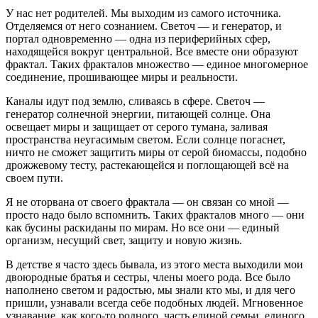
У нас нет родителей. Мы выходим из самого источника.
Отделяемся от него сознанием. Светоч — и генератор, и
портал одновременно — одна из периферийных сфер,
находящейся вокруг центральной. Все вместе они образуют
фрактал. Таких фракталов множество — единое многомерное
соединение, прошивающее миры и реальности.
Каналы идут под землю, сливаясь в сфере. Светоч —
генератор солнечной энергии, питающей солнце. Она
освещает миры и защищает от серого тумана, заливая
пространства неугасимым светом. Если солнце погаснет,
ничто не сможет защитить миры от серой биомассы, подобно
дрожжевому тесту, растекающейся и поглощающей всё на
своем пути.
Я не оторвана от своего фрактала — он связан со мной —
просто надо было вспомнить. Таких фракталов много — они
как бусины раскиданы по мирам. Но все они — единый
организм, несущий свет, защиту и новую жизнь.
В детстве я часто здесь бывала, из этого места выходили мои
двоюродные братья и сестры, члены моего рода. Все было
наполнено светом и радостью, мы знали кто мы, и для чего
пришли, узнавали всегда себе подобных людей. Мгновенное
узнавание, как кого-то родного, часть единой семьи, единого