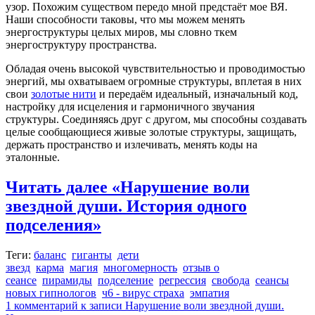
узор. Похожим существом передо мной предстаёт мое ВЯ.
Наши способности таковы, что мы можем менять
энергоструктуры целых миров, мы словно ткем
энергоструктуру пространства.
Обладая очень высокой чувствительностью и проводимостью
энергий, мы охватываем огромные структуры, вплетая в них
свои
золотые нити
и передаём идеальный, изначальный код,
настройку для исцеления и гармоничного звучания
структуры. Соединяясь друг с другом, мы способны создавать
целые сообщающиеся живые золотые структуры, защищать,
держать пространство и излечивать, менять коды на
эталонные.
Читать далее
«Нарушение воли
звездной души. История одного
подселения»
Теги:
баланс
гиганты
дети
звезд
карма
магия
многомерность
отзыв о
сеансе
пирамиды
подселение
регрессия
свобода
сеансы
новых гипнологов
ч6 - вирус страха
эмпатия
1 комментарий
к записи Нарушение воли звездной души.