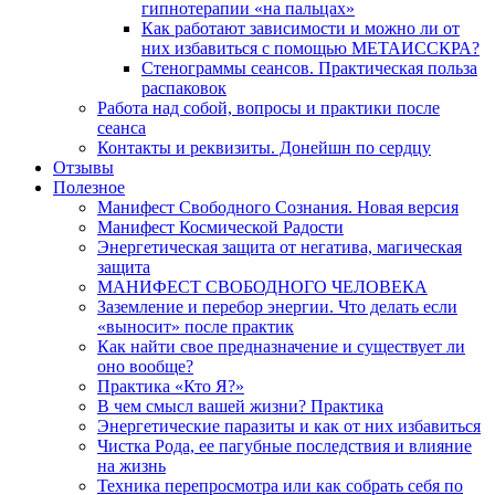
гипнотерапии «на пальцах»
Как работают зависимости и можно ли от
них избавиться с помощью МЕТАИССКРА?
Стенограммы сеансов. Практическая польза
распаковок
Работа над собой, вопросы и практики после
сеанса
Контакты и реквизиты. Донейшн по сердцу
Отзывы
Полезное
Манифест Свободного Сознания. Новая версия
Манифест Космической Радости
Энергетическая защита от негатива, магическая
защита
МАНИФЕСТ СВОБОДНОГО ЧЕЛОВЕКА
Заземление и перебор энергии. Что делать если
«выносит» после практик
Как найти свое предназначение и существует ли
оно вообще?
Практика «Кто Я?»
В чем смысл вашей жизни? Практика
Энергетические паразиты и как от них избавиться
Чистка Рода, ее пагубные последствия и влияние
на жизнь
Техника перепросмотра или как собрать себя по