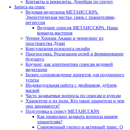
Контакты и реквизиты. Донейшн по сердцу
Запись на сеанс
Ведомая медитация МЕТАИССКРА.
Энергетическая чистка, связь с хранителями,
регрессия
Ведущие сеансов МЕТАИССКРА. Наша
команда мастеров
Чтение Хроник Акаши и ченнелинг из
пространства Души
Консультация психолога онлайн
Прогностика. Реализация целей и формирование
будущего
Коучинг, как альтернатива сеансам ведомой
медитации
Бизнес-сопровождение проектов для подлинного
успеха
Индивидуальная работа с двойником, дублем,
маской
Часто задаваемые вопросы по сеансам и курсам
Хранители и их роли. Кто такие хранители и чем
они занимаются?
Подготовка к сеансу МЕТАИССКРА
Как правильно задавать вопросы вашим
хранителям?
Современный гипноз и активный транс. О