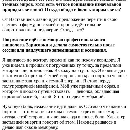
тёмных миров, хотя есть четкое понимание изначальной
природы световой? Откуда обида и боль к мирам света?
От Наставников давно идёт предложение перейти в свою
световую форму, но с моей стороны идёт сильное
сопротивление и недоверие. Откуда это?
Погружение идёт с помощью профессионального
гипнолога. Зарисовки я делала самостоятельно после
сессии для наилучшего запоминания и осознания.
Я двигаюсь по вектору времени как по некому коридору. Я
уже видела в прошлых погружениях ту точку, за пределами
которой я не помню себя. Выхожу на эту точку. Это выглядит
как круглый проход. С моей стороны по краю портала черные
застывшие завихрения темной энергии. Я стою перед
полупрозрачной мембраной. Мой уже привычный образ, в
котором я люблю путешествовать — девочка, обладающая
огромной магией, силой. Я стою перед мембраной.
Чувствую боль, нежелание идти дальше. Осознаю что данный
портал — это моя точка входа в темные трехмерные миры
оттуда, с той стороны и я вошла сюда в гневе, боли. Характер
застывшей энергии говорит об этом. Наконец решаюсь и
делаю шаг сквозь мембрану.