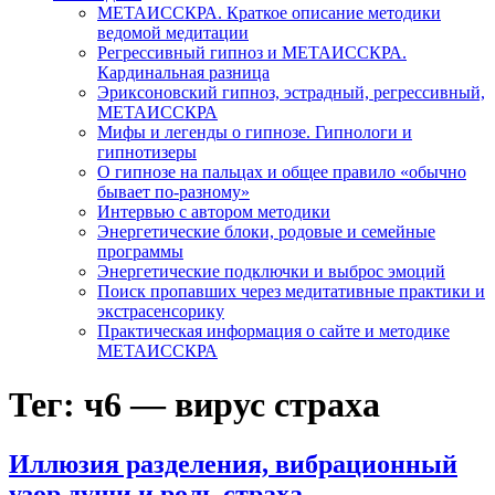
МЕТАИССКРА. Краткое описание методики
ведомой медитации
Регрессивный гипноз и МЕТАИССКРА.
Кардинальная разница
Эриксоновский гипноз, эстрадный, регрессивный,
МЕТАИССКРА
Мифы и легенды о гипнозе. Гипнологи и
гипнотизеры
О гипнозе на пальцах и общее правило «обычно
бывает по-разному»
Интервью с автором методики
Энергетические блоки, родовые и семейные
программы
Энергетические подключки и выброс эмоций
Поиск пропавших через медитативные практики и
экстрасенсорику
Практическая информация о сайте и методике
МЕТАИССКРА
Тег: ч6 — вирус страха
Иллюзия разделения, вибрационный
узор души и роль страха