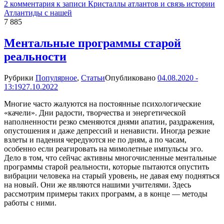
2 комментария
к записи Кристаллы атлантов и связь истории
Атлантиды с нашей
7 885
Ментальные программы старой
реальности
Рубрики
Популярное
,
Статьи
Опубликовано
04.08.2020 -
13:19
27.10.2022
Многие часто жалуются на постоянные психологические
«качели». Дни радости, творчества и энергетической
наполненности резко сменяются днями апатии, раздражения,
опустошения и даже депрессий и ненависти. Иногда резкие
взлеты и падения чередуются не по дням, а по часам,
особенно если реагировать на мимолетные импульсы эго.
Дело в том, что сейчас активны многочисленные ментальные
программы старой реальности, которые пытаются опустить
вибрации человека на старый уровень, не давая ему подняться
на новый. Они же являются нашими учителями. Здесь
рассмотрим примеры таких программ, а в конце — методы
работы с ними.