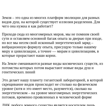
Земля – это одна из многих платформ эволюции для разных
видов душ, на которой существует иллюзия разделения. Для
чего она нужна и как работает?
Приходя сюда из многомерных миров, мы не помним своей
сути и оставляем основной багаж опыта за дверью при входе,
но все мы несем свой исконный энергетический заряд –
вибрационную формулу опыта, присущую только нашему
миру и цивилизации, а точнее — мирам и цивилизациям, в
которые прорастают наши корни.
На Земле смешиваются разные виды космических существ, из
потомства которых потом вырастают новые виды душ и
генетических линий
Это делает нашу планету гигантской лабораторией, в которой
скрещивание видов происходит не столько на физическом
уровне (хотя и это имеет место, разумеется), сколько на
энергетическом – на уровне многомерных энергетических
потоков, временно проявленных в человеческой форме
ДНК любого земного существа является носителем лишь