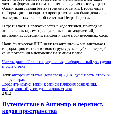
части информации о нем, как некая несущая конструкция или
общий план здания без внутренней отделки. Вторая часть
информации приходит из пространства, как было доказано в
экспериментах волновой генетики Петра Гаряева.
И третья часть нарабатывается в ходе жизней, приходя из
личного опыта, семьи, социальных взаимодействий,
внутренних состояний, мыслей и даже произнесенных слов.
Наша физическая ДНК является антенной – она впитывает
информацию из поля в свою структуру как губка и передаёт
её из поколения в поколение на земном плане
Читать далее
«Иллюзия разделения, вибрационный узор души
и роль страха»
Теги:
авторские статьи
дети звезд
ДНК
дуальность
страх
ч6
- вирус страха
Добавить комментарий
к записи Иллюзия разделения,
вибрационный узор души и роль страха
2 812
Путешествие в Антимир и перепись
кодов пространства