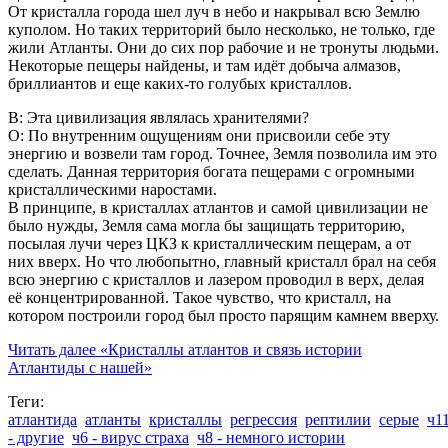
От кристалла города шел луч в небо и накрывал всю Землю
куполом. Но таких территорий было несколько, не только, где
жили Атланты. Они до сих пор рабочие и не тронуты людьми.
Некоторые пещеры найдены, и там идёт добыча алмазов,
бриллиантов и еще каких-то голубых кристаллов.
В: Эта цивилизация являлась хранителями?
О: По внутренним ощущениям они присвоили себе эту
энергию и возвели там город. Точнее, Земля позволила им это
сделать. Данная территория богата пещерами с огромными
кристаллическими наростами.
В принципе, в кристаллах атлантов и самой цивилизации не
было нужды, Земля сама могла бы защищать территорию,
посылая лучи через ЦКЗ к кристаллическим пещерам, а от
них вверх. Но что любопытно, главный кристалл брал на себя
всю энергию с кристаллов и лазером проводил в верх, делая
её концентрированной. Такое чувство, что кристалл, на
котором построили город был просто парящим камнем вверху.
Читать далее
«Кристаллы атлантов и связь истории
Атлантиды с нашей»
Теги:
атлантида
атланты
кристаллы
регрессия
рептилии
серые
ч1
- другие
ч6 - вирус страха
ч8 - немного истории