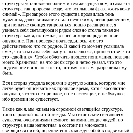
структуры установлены одним и тем же существом, а сама эта
структура так проросла везде, что всплывала фраза «хоть кожу
снимай». При запросе этого существа проявилась тень
мужчины, далее внимание стало нечёткими, ненаправленным,
при попытке сконцентрироваться пошло расширение, я
увидела себя светящуюся и рядом словно стояла такая же
структура как я, но тёмная, от неё исходило родственное
ощущение. При проверке подтвердилось, что это
действительно что-то родное. В какой-то момент услышала
смех, что «ты сама себя вынуть пытаешься», пришёл ответ что
это «двойник». Чтобы облегчить процесс понимания, позвали
моего Хранителя, на что он быстро и четко указал, что это
подселение и я знаю кто это, потому что сама разрешила ему
быть.
Вся история уходила корнями в другую жизнь, которую мне
легче будет описывать как прошлое время, хотя я абсолютно
ощущаю, что это не прошлое, и не настоящие, и не будущее,
ибо времени не существует.
Такие как я, мы живем на огромной светящейся структуре,
типа огромной золотой звезды. Мы гигантские светящиеся
существа, очертаниями немного напоминающие людей, но
структура наша неплотная, а состоит из множества
светящихся нитей, переплетенных между собой в подвижный