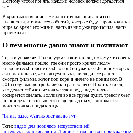
Поэтому чтобы понять, каждый человек должен догадаться
сам.
В христианстве и исламе даны точные описания его
внешности, а также тех событий, которые будут происходить в
мире во время его жизни, часть из них уже произошла, часть
происходит.
О нем многие давно знают и почитают
Те, кто управляет Голливудом знают, кто он, потому что очень
много фильмов пошло, где они просто кричат людям
«проснитесь! проснитесь! вот он! он уже здесь!», в некоторых
фильмах в него уже пальцем тычут, но люди все равно
смотрят фильмы, жуют поп-корн и ничего не понимают. В
2015 году вышло три блокбастера про него. Про то, кто он,
что делает сейчас с человечеством, куда ведет и что
собирается сделать. Голливуд во все трубы дудит, тревогу бьет,
но они делают это так, что надо догадаться, а догадаться
можно только придя к отцу.
Читать далее
«Антихрист давно тут»
Теги:
видео
для новичков
искусственный
интеллект
криптовалюты
Люцифер
предиктор
пробуждение