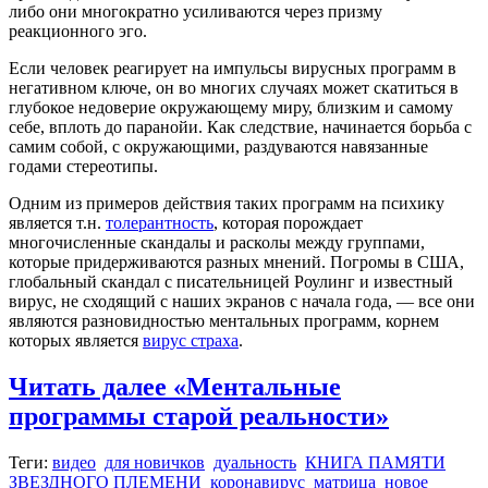
либо они многократно усиливаются через призму
реакционного эго.
Если человек реагирует на импульсы вирусных программ в
негативном ключе, он во многих случаях может скатиться в
глубокое недоверие окружающему миру, близким и самому
себе, вплоть до паранойи. Как следствие, начинается борьба с
самим собой, с окружающими, раздуваются навязанные
годами стереотипы.
Одним из примеров действия таких программ на психику
является т.н.
толерантность
, которая порождает
многочисленные скандалы и расколы между группами,
которые придерживаются разных мнений. Погромы в США,
глобальный скандал с писательницей Роулинг и известный
вирус, не сходящий с наших экранов с начала года, — все они
являются разновидностью ментальных программ, корнем
которых является
вирус страха
.
Читать далее
«Ментальные
программы старой реальности»
Теги:
видео
для новичков
дуальность
КНИГА ПАМЯТИ
ЗВЕЗДНОГО ПЛЕМЕНИ
коронавирус
матрица
новое