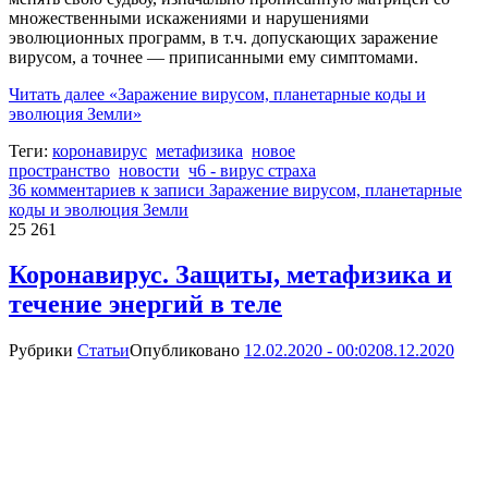
множественными искажениями и нарушениями
эволюционных программ, в т.ч. допускающих заражение
вирусом, а точнее — приписанными ему симптомами.
Читать далее
«Заражение вирусом, планетарные коды и
эволюция Земли»
Теги:
коронавирус
метафизика
новое
пространство
новости
ч6 - вирус страха
36 комментариев
к записи Заражение вирусом, планетарные
коды и эволюция Земли
25 261
Коронавирус. Защиты, метафизика и
течение энергий в теле
Рубрики
Статьи
Опубликовано
12.02.2020 - 00:02
08.12.2020