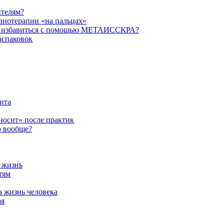
ителям?
пнотерапии «на пальцах»
их избавиться с помощью МЕТАИССКРА?
аспаковок
ита
ыносит» после практик
о вообще?
а жизнь
тям
а жизнь человека
ая