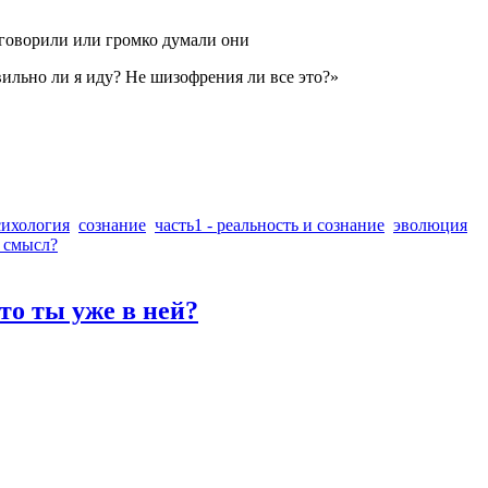
— говорили или громко думали они
вильно ли я иду? Не шизофрения ли все это?»
сихология
сознание
часть1 - реальность и сознание
эволюция
й смысл?
то ты уже в ней?