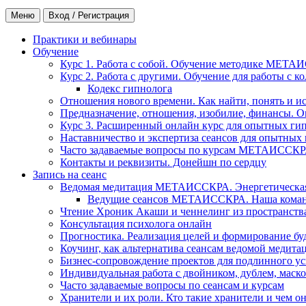
Меню
Вход / Регистрация
Практики и вебинары
Обучение
Курс 1. Работа с собой. Обучение методике МЕТА
Курс 2. Работа с другими. Обучение для работы с 
Кодекс гипнолога
Отношения нового времени. Как найти, понять и и
Предназначение, отношения, изобилие, финансы. О
Курс 3. Расширенный онлайн курс для опытных ги
Наставничество и экспертиза сеансов для опытных
Часто задаваемые вопросы по курсам МЕТАИССК
Контакты и реквизиты. Донейшн по сердцу
Запись на сеанс
Ведомая медитация МЕТАИССКРА. Энергетическая ч
Ведущие сеансов МЕТАИССКРА. Наша коман
Чтение Хроник Акаши и ченнелинг из пространст
Консультация психолога онлайн
Прогностика. Реализация целей и формирование б
Коучинг, как альтернатива сеансам ведомой медита
Бизнес-сопровождение проектов для подлинного ус
Индивидуальная работа с двойником, дублем, маск
Часто задаваемые вопросы по сеансам и курсам
Хранители и их роли. Кто такие хранители и чем о