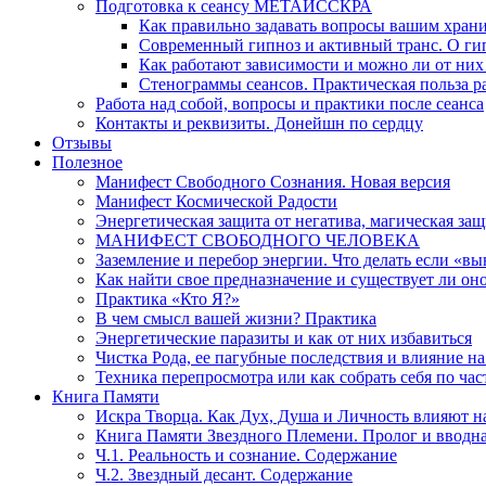
Подготовка к сеансу МЕТАИССКРА
Как правильно задавать вопросы вашим хран
Современный гипноз и активный транс. О ги
Как работают зависимости и можно ли от н
Стенограммы сеансов. Практическая польза р
Работа над собой, вопросы и практики после сеанса
Контакты и реквизиты. Донейшн по сердцу
Отзывы
Полезное
Манифест Свободного Сознания. Новая версия
Манифест Космической Радости
Энергетическая защита от негатива, магическая защ
МАНИФЕСТ СВОБОДНОГО ЧЕЛОВЕКА
Заземление и перебор энергии. Что делать если «в
Как найти свое предназначение и существует ли он
Практика «Кто Я?»
В чем смысл вашей жизни? Практика
Энергетические паразиты и как от них избавиться
Чистка Рода, ее пагубные последствия и влияние н
Техника перепросмотра или как собрать себя по час
Книга Памяти
Искра Творца. Как Дух, Душа и Личность влияют н
Книга Памяти Звездного Племени. Пролог и вводн
Ч.1. Реальность и сознание. Содержание
Ч.2. Звездный десант. Содержание