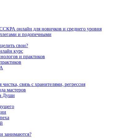
ИССКРА онлайн для новичков и среднего уровня
коллегами и подопечными
сцелить свои?
нлайн курс
пнологов и практиков
 практиков
РА
истка, связь с хранителями, регрессия
да мастеров
ва Души
удущего
ции
пеха
ой
ни занимаются?