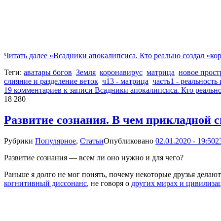
Читать далее
«Всадники апокалипсиса. Кто реально создал «ко
Теги:
аватары богов
Земля
коронавирус
матрица
новое прост
слияние и разделение веток
ч13 - матрица
часть1 - реальность
19 комментариев
к записи Всадники апокалипсиса. Кто реально
18 280
Развитие сознания. В чем прикладной 
Рубрики
Популярное
,
Статьи
Опубликовано
02.01.2020 - 19:50
2
Развитие сознания — всем ли оно нужно и для чего?
Раньше я долго не мог понять, почему некоторые друзья делаю
когнитивный диссонанс
, не говоря о
других мирах и цивилиза