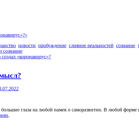
ронавирус»?»
ранство
новости
пробуждение
слияние реальностей
сознание
 и сознание
 создал «коронавирус»?
смысл?
3.07.2022
т большие глаза на любой намек о саморазвитии. В любой форме
циях
.