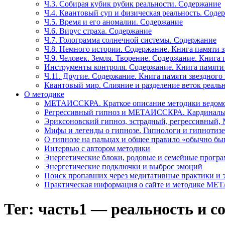
Ч.3. Собирая кубик рубик реальности. Содержание
Ч.4. Квантовый суп и физическая реальность. Соде
Ч.5. Время и его аномалии. Содержание
Ч.6. Вирус страха. Содержание
Ч.7. Голограмма солнечной системы. Содержание
Ч.8. Немного истории. Содержание. Книга памяти 
Ч.9. Человек. Земля. Творение. Содержание. Книга
Инструменты контроля. Содержание. Книга памяти
Ч.11. Другие. Содержание. Книга памяти звездного
Квантовый мир. Слияние и разделение веток реаль
О методике
МЕТАИССКРА. Краткое описание методики ведом
Регрессивный гипноз и МЕТАИССКРА. Кардинальн
Эриксоновский гипноз, эстрадный, регрессивны
Мифы и легенды о гипнозе. Гипнологи и гипнотиз
О гипнозе на пальцах и общее правило «обычно бы
Интервью с автором методики
Энергетические блоки, родовые и семейные прогр
Энергетические подключки и выброс эмоций
Поиск пропавших через медитативные практики и 
Практическая информация о сайте и методике М
Тег: часть1 — реальность и с