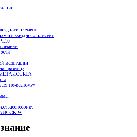
ржание
звездного племени
 памяти звездного племени
 Ч.10
 племени
ности
ой медитации
ая разница
й, МЕТАИССКРА
еры
вает по-разному»
аммы
экстрасенсорику
ЕТАИССКРА
ознание