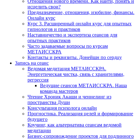
Отношения нового времени. Как найти, понять и
исцелить свои?
Предназначение, отношения, изобилие, финансы.
Онлайн курс
Курс 3. Расширенный онлайн курс для опытных
гипнологов и практиков
Наставничество и экспертиза сеансов для
опытных практиков
Часто задаваемые вопросы по курсам
МЕТАИССКРА
Контакты и реквизиты. Донейшн по сердцу
Запись на сеанс
Ведомая медитация МЕТАИССКРА.
Энергетическая чистка, связь с хранителями,
регрессия
Ведущие сеансов МЕТАИССКРА. Наша
команда мастеров
Чтение Хроник Акаши и ченнелинг из
пространства Души
Консультация психолога онлайн
Прогностика. Реализация целей и формирование
будущего
Коучинг, как альтернатива сеансам ведомой
медитации
Бизнес-сопровождение проектов для подлинного