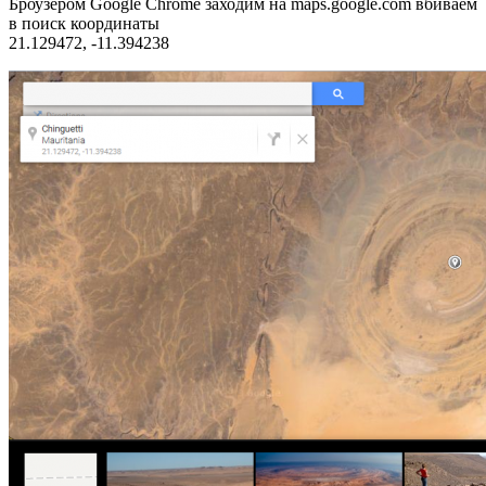
Броузером Google Chrome заходим на maps.google.com вбиваем
в поиск координаты
21.129472, -11.394238