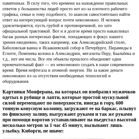
памятниках. В силу того, что времени на нахождение правильных
ответов у большинства людей просто нет из-за плотного рабочего
графика, семьи и тому подобного, то шансов самостоятельно найти
ответ на интересующий вопрос почти невозможно. И человек
удовлетворяется, пусть грубой и противоречивой, но зато
официальной трактовкой. Вот и я долгое время просто накапливал
багаж разных интересных фактов, попадающих в фокус нашего
зрения ежедневно, таких например, как Александрийский столп,
Баболовская ванна и Исаакиевский собор в Петербурге, Пирамиды в
Египте, Помпеева колона в Александрии, мегалиты Перу, Баальбека и
т.д., нет им числа. Все эти объекты прошлого объединяет один
примечательный факт — их невозможно создать в наше современное
время. Время нефтегаза и атомной энергии. Ни за какие деньги
невозможно из-за отсутствия необходимых технологий и
оборудования.
Картинки Монферана, на которых он изобразил мужичков
одетых в рубище и лапти, которые простой мускульной
силой перемещают по поверхности, иногда в гору, 600
тонную конусную колонну, загружают ее на баркас, плывут
по финскому заливу, выгружают руками и так же руками
при помощи воротов устанавливают на пьедестал высотой
несколько метров за 1 час 45 минут, вызывают лишь
улыбку. Киборги, не иначе: