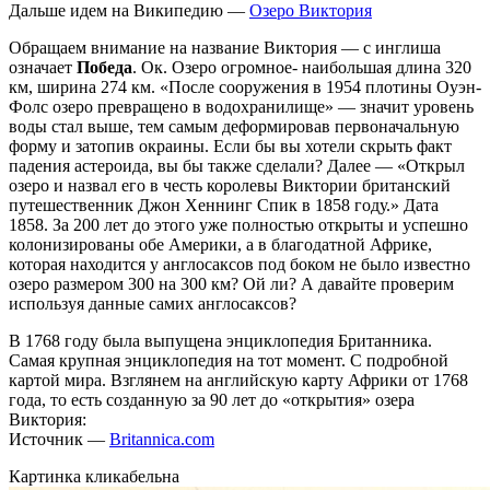
Дальше идем на Википедию —
Озеро Виктория
Обращаем внимание на название Виктория — с инглиша
означает
Победа
. Ок. Озеро огромное- наибольшая длина 320
км, ширина 274 км. «После сооружения в 1954 плотины Оуэн-
Фолс озеро превращено в водохранилище» — значит уровень
воды стал выше, тем самым деформировав первоначальную
форму и затопив окраины. Если бы вы хотели скрыть факт
падения астероида, вы бы также сделали? Далее — «Открыл
озеро и назвал его в честь королевы Виктории британский
путешественник Джон Хеннинг Спик в 1858 году.» Дата
1858. За 200 лет до этого уже полностью открыты и успешно
колонизированы обе Америки, а в благодатной Африке,
которая находится у англосаксов под боком не было известно
озеро размером 300 на 300 км? Ой ли? А давайте проверим
используя данные самих англосаксов?
В 1768 году была выпущена энциклопедия Британника.
Самая крупная энциклопедия на тот момент. С подробной
картой мира. Взглянем на английскую карту Африки от 1768
года, то есть созданную за 90 лет до «открытия» озера
Виктория:
Источник —
Britannica.com
Картинка кликабельна