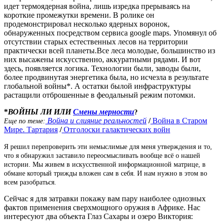
идет термоядерная война, лишь изредка прерываясь на
короткие промежутки времени. В ролике он
продемонстрировал несколько ядерных воронок,
обнаруженных посредством сервиса google maps. Упомянул об
отсутствии старых естественных лесов на территории
практически всей планеты.Все леса молодые, большинство из
них высажены искусственно, аккуратными рядами. И вот
здесь, появляется логика. Технологии были, заводы были,
более продвинутая энергетика была, но исчезла в результате
глобальной войны*. А остатки былой инфраструктуры
растащили отброшенные в феодальный режим потомки.
*
ВОЙНЫ ЛИ ИЛИ
Смены мерности
?
Война и слияние реальностей
/
Война в Старом
Еще по теме:
Мире. Тартария
/
Отголоски галактических войн
Я решил перепроверить эти немыслимые для меня утверждения и то,
что я обнаружил заставило переосмысливать вообще всё о нашей
истории. Мы живем в искусственной информационной матрице, в
обмане который трижды вложен сам в себя. И нам нужно в этом во
всем разобраться.
Сейчас я для затравки покажу вам пару наиболее одиозных
фактов применения сверхмощного оружия в Африке. Нас
интересуют два объекта Глаз Сахары и озеро Виктория: