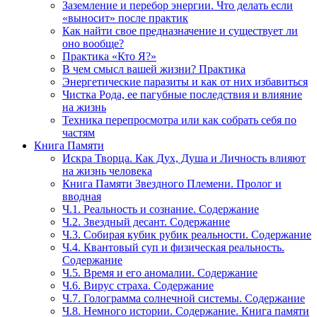
Заземление и перебор энергии. Что делать если
«выносит» после практик
Как найти свое предназначение и существует ли
оно вообще?
Практика «Кто Я?»
В чем смысл вашей жизни? Практика
Энергетические паразиты и как от них избавиться
Чистка Рода, ее пагубные последствия и влияние
на жизнь
Техника перепросмотра или как собрать себя по
частям
Книга Памяти
Искра Творца. Как Дух, Душа и Личность влияют
на жизнь человека
Книга Памяти Звездного Племени. Пролог и
вводная
Ч.1. Реальность и сознание. Содержание
Ч.2. Звездный десант. Содержание
Ч.3. Собирая кубик рубик реальности. Содержание
Ч.4. Квантовый суп и физическая реальность.
Содержание
Ч.5. Время и его аномалии. Содержание
Ч.6. Вирус страха. Содержание
Ч.7. Голограмма солнечной системы. Содержание
Ч.8. Немного истории. Содержание. Книга памяти