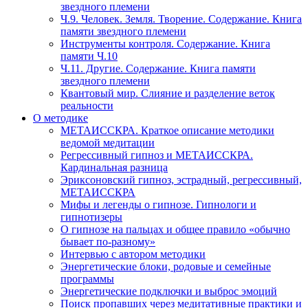
звездного племени
Ч.9. Человек. Земля. Творение. Содержание. Книга
памяти звездного племени
Инструменты контроля. Содержание. Книга
памяти Ч.10
Ч.11. Другие. Содержание. Книга памяти
звездного племени
Квантовый мир. Слияние и разделение веток
реальности
О методике
МЕТАИССКРА. Краткое описание методики
ведомой медитации
Регрессивный гипноз и МЕТАИССКРА.
Кардинальная разница
Эриксоновский гипноз, эстрадный, регрессивный,
МЕТАИССКРА
Мифы и легенды о гипнозе. Гипнологи и
гипнотизеры
О гипнозе на пальцах и общее правило «обычно
бывает по-разному»
Интервью с автором методики
Энергетические блоки, родовые и семейные
программы
Энергетические подключки и выброс эмоций
Поиск пропавших через медитативные практики и