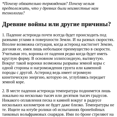
*Почему обязательно термояденая? Почему нельзя
предположить, что у древних были неизвестные нам
технологии?
Древние войны или другие причины?
1. Падение астероида почти всегда будет происходить под
разными углами в поверхности Земли. И на разных скоростях.
Вполне возможна ситуация, когда астероид настигнет Землю,
догоняя ее, имея лишь небольшое преимущество в скорости.
Учитывая это, воронка от падения редко когда будет иметь
круглую форму. В основном эллипсоидную, вытянутую.
Вокруг такой воронки возможны разрывы земной коры с
одной стороны и нагромождения грунта или каменной
породы с другой. Астероид ведь имеет огромную
кинетическую энергию, которую он, углубляясь передает
земной коре.
2. В месте падения астероида температура поднимется лишь
локально на несколько тысяч или десятков тысяч градусов.
Никакого оплавления песка и камней вокруг в радиусе
нескольких километров не будет даже близко. Температуры не
те. Ищите на ютубе ролики об испытаниях бронебойных
танковых вольфрамовых снарядов. Ими по броне стреляют на