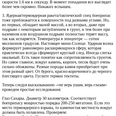
скорости 1.6 км в секунду. В момент попадания все выглядит
более чем скромно. Никаких вспышек.
3. Ядерная/термоядерная ракета/тактический спец боеприпас
тоже приближается к поверхности под разными углами. Но,
во первых, обладает малой массой, а во вторых, даже при
подрыве с некоторым заглублением в грунт, и тем более при
наземном или воздушном подрыве полностью теряет массу,
так как испаряется. Температура в эпицентре — сотни
миллионов градусов. Настоящее мини-Солнце. Ударная волна
формирует равномерно расширяющуюся сферу, которая
практически всегда сформирует круглый след. Иногда слегка
овальный. Есть такое понятие как сопротивляемость грунтов.
Но самое главное, вокруг камень, кирпич, песок будут очень
сильно обожжены. Разные породы камня приобретают при
этом разный цвет. От бурого, красно-коричневого до черного
блестящего цвета. Гуглите термин тектиты.
Теперь следуя высказыванию -«не верь ушам, верь глазам»
проведем простые исследования:
Глаз Сахары. Диаметр 30 километров. Соответствует
боеприпасу мощностью порядка 200-250 мегатонн. Если это
место термоядерного взрыва, то каменистая местность вокруг
должна быть оплавлена. Проверяем: