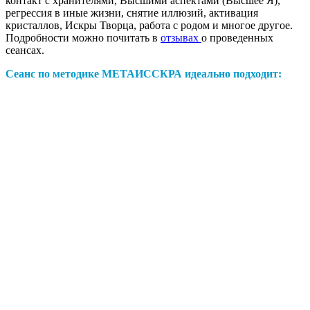
контакт с хранителями, Высшими аспектами (Высшее Я),
регрессия в иные жизни, снятие иллюзий, активация
кристаллов, Искры Творца, работа с родом и многое другое.
Подробности можно почитать в
отзывах
о проведенных
сеансах.
Сеанс по методике МЕТАИССКРА идеально подходит: