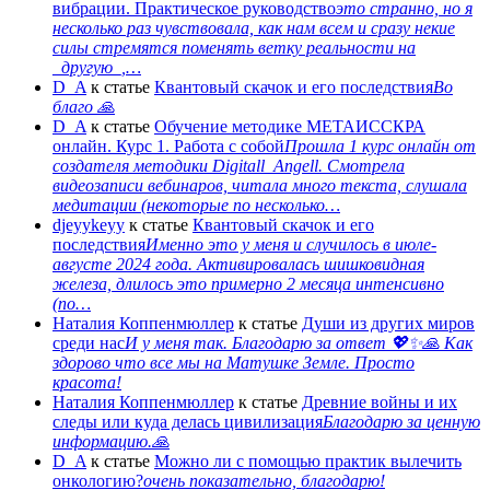
вибрации. Практическое руководство
это странно, но я
несколько раз чувствовала, как нам всем и сразу некие
силы стремятся поменять ветку реальности на
_другую_,…
D_A
к статье
Квантовый скачок и его последствия
Во
благо 🙏
D_A
к статье
Обучение методике МЕТАИССКРА
онлайн. Курс 1. Работа с собой
Прошла 1 курс онлайн от
создателя методики Digitall_Angell. Смотрела
видеозаписи вебинаров, читала много текста, слушала
медитации (некоторые по несколько…
djeyykeyy
к статье
Квантовый скачок и его
последствия
Именно это у меня и случилось в июле-
августе 2024 года. Активировалась шишковидная
железа, длилось это примерно 2 месяца интенсивно
(по…
Наталия Коппенмюллер
к статье
Души из других миров
среди нас
И у меня так. Благодарю за ответ 💖✨️🙏 Как
здорово что все мы на Матушке Земле. Просто
красота!
Наталия Коппенмюллер
к статье
Древние войны и их
следы или куда делась цивилизация
Благодарю за ценную
информацию.🙏
D_A
к статье
Можно ли с помощью практик вылечить
онкологию?
очень показательно, благодарю!