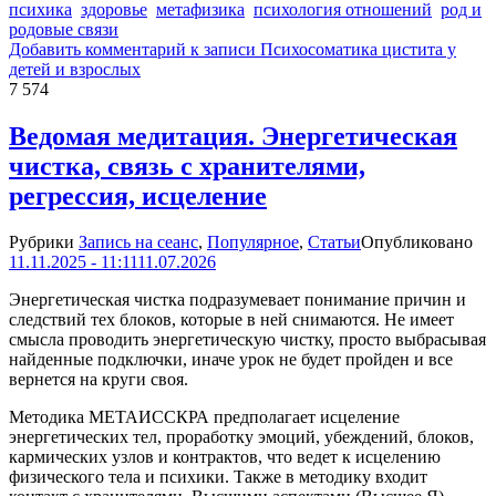
психика
здоровье
метафизика
психология отношений
род и
родовые связи
Добавить комментарий
к записи Психосоматика цистита у
детей и взрослых
7 574
Ведомая медитация. Энергетическая
чистка, связь с хранителями,
регрессия, исцеление
Рубрики
Запись на сеанс
,
Популярное
,
Статьи
Опубликовано
11.11.2025 - 11:11
11.07.2026
Энергетическая чистка подразумевает понимание причин и
следствий тех блоков, которые в ней снимаются. Не имеет
смысла проводить энергетическую чистку, просто выбрасывая
найденные подключки, иначе урок не будет пройден и все
вернется на круги своя.
Методика МЕТАИССКРА предполагает исцеление
энергетических тел, проработку эмоций, убеждений, блоков,
кармических узлов и контрактов, что ведет к исцелению
физического тела и психики. Также в методику входит