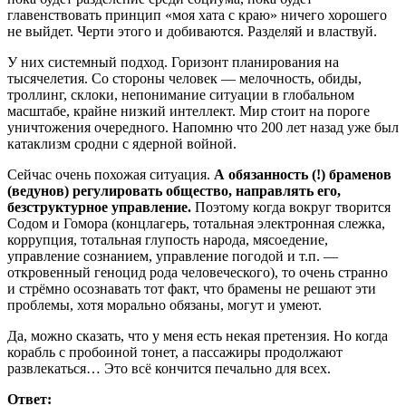
главенствовать принцип «моя хата с краю» ничего хорошего
не выйдет. Черти этого и добиваются. Разделяй и властвуй.
У них системный подход. Горизонт планирования на
тысячелетия. Со стороны человек — мелочность, обиды,
троллинг, склоки, непонимание ситуации в глобальном
масштабе, крайне низкий интеллект. Мир стоит на пороге
уничтожения очередного. Напомню что 200 лет назад уже был
катаклизм сродни с ядерной войной.
Сейчас очень похожая ситуация.
А обязанность (!) браменов
(ведунов) регулировать общество, направлять его,
безструктурное управление.
Поэтому когда вокруг творится
Содом и Гомора (концлагерь, тотальная электронная слежка,
коррупция, тотальная глупость народа, мясоедение,
управление сознанием, управление погодой и т.п. —
откровенный геноцид рода человеческого), то очень странно
и стрёмно осознавать тот факт, что брамены не решают эти
проблемы, хотя морально обязаны, могут и умеют.
Да, можно сказать, что у меня есть некая претензия. Но когда
корабль с пробоиной тонет, а пассажиры продолжают
развлекаться… Это всё кончится печально для всех.
Ответ: