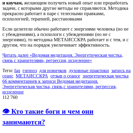
и коучам,
желающим получить новый опыт или проработать
задачи, с которыми другие методы не справляются. Методика
прекрасно работает в паре с телесными правками,
психологией, терапией, расстановками
Если целители обычно работают с энергиями человека (но не
с убеждениями), а психологи с убеждениями (но не с
энергиями), то методика МЕТАИССКРА работает и с тем, и с
другим, что на порядок увеличивает эффективность.
Читать далее
«Ведомая медитация. Энергетическая чистка,
связь с хранителями, регрессия, исцеление»
Теги:
faq
гипноз
для новичков
духовные практики
запись на
сеанс
МЕТАИССКРА
отзыв о сеансе
энергетическая чистка
66 комментариев
к записи Ведомая медитация.
Энергетическая чистка, связь с хранителями, регрессия,
исцеление
112 760
👁 Кто такие боги и чем они
занимаются?