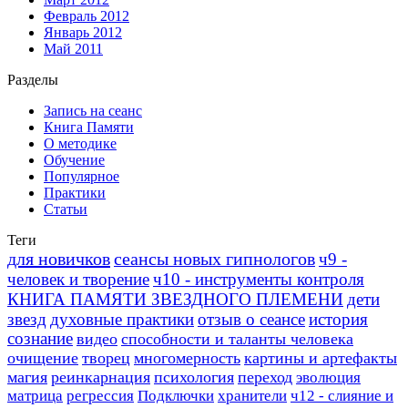
Февраль 2012
Январь 2012
Май 2011
Разделы
Запись на сеанс
Книга Памяти
О методике
Обучение
Популярное
Практики
Статьи
Теги
для новичков
сеансы новых гипнологов
ч9 -
человек и творение
ч10 - инструменты контроля
КНИГА ПАМЯТИ ЗВЕЗДНОГО ПЛЕМЕНИ
дети
звезд
духовные практики
отзыв о сеансе
история
сознание
видео
способности и таланты человека
очищение
творец
многомерность
картины и артефакты
магия
реинкарнация
психология
переход
эволюция
матрица
регрессия
Подключки
хранители
ч12 - слияние и