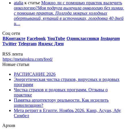
atalia
к статье
Можно ли с помощью практик вылечить
онкологию?
Моя подруга вылечила онкологию без химии,
с помощью практик. Полгода мокрых холодных
обертываний, купаний в источниках, голодовка 40 дней
и…
Соц сети
ВКонтакте
Facebook
You
Tube
Одноклассники
Instagram
Twitter
Telegram
Яндекс Дзен
RSS лента
https://metaisskra.com/feed/
Новые статьи
РАСПИСАНИЕ 2026
Энергетическая чистка страхов, вирусных и родовых
программ
Чистка страхов и родовых программ. Отзывы о
практике
Памятка архитектору реальности. Как исцелить
цивилизацию?
Мета ретрит в Египте. Ноябрь 2026. Каир, Асуан, Абу
Симбел
Архив