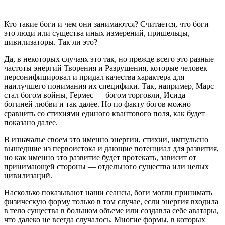
Кто такие боги и чем они занимаются? Считается, что боги —
это люди или существа иных измерений, пришельцы,
цивилизаторы. Так ли это?
Да, в некоторых случаях это так, но прежде всего это разные
частоты энергий Творения и Разрушения, которые человек
персонифицировал и придал качества характера для
наилучшего понимания их специфики. Так, например, Марс
стал богом войны, Гермес — богом торговли, Исида —
богиней любви и так далее. Но по факту богов можно
сравнить со стихиями единого квантового поля, как будет
показано далее.
В изначалье своем это именно энергии, стихии, импульсно
вышедшие из первоистока и дающие потенциал для развития,
но как именно это развитие будет протекать, зависит от
принимающей стороны — отдельного существа или целых
цивилизаций.
Насколько показывают наши сеансы, боги могли принимать
физическую форму только в том случае, если энергия входила
в тело существа в большом объеме или создавла себе аватары,
что далеко не всегда случалось. Многие формы, в которых