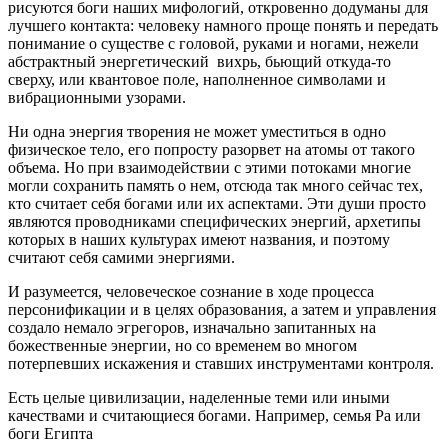
рисуются боги наших мифологий, откровенно додуманы для
лучшего контакта: человеку намного проще понять и передать
понимание о существе с головой, руками и ногами, нежели
абстрактный энергетический вихрь, бьющий откуда-то
сверху, или квантовое поле, наполненное символами и
вибрационными узорами.
Ни одна энергия творения не может уместиться в одно
физическое тело, его попросту разорвет на атомы от такого
объема. Но при взаимодействии с этими потоками многие
могли сохранить память о нем, отсюда так много сейчас тех,
кто считает себя богами или их аспектами. Эти души просто
являются проводниками специфических энергий, архетипы
которых в наших культурах имеют названия, и поэтому
считают себя самими энергиями.
И разумеется, человеческое сознание в ходе процесса
персонификации и в целях образования, а затем и управления
создало немало эгрегоров, изначально запитанных на
божественные энергии, но со временем во многом
потерпевших искажения и ставших инструментами контроля.
Есть целые цивилизации, наделенные теми или иными
качествами и считающиеся богами. Например, семья Ра или
боги Египта