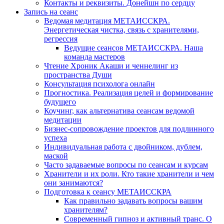
Контакты и реквизиты. Донейшн по сердцу
Запись на сеанс
Ведомая медитация МЕТАИССКРА.
Энергетическая чистка, связь с хранителями,
регрессия
Ведущие сеансов МЕТАИССКРА. Наша
команда мастеров
Чтение Хроник Акаши и ченнелинг из
пространства Души
Консультация психолога онлайн
Прогностика. Реализация целей и формирование
будущего
Коучинг, как альтернатива сеансам ведомой
медитации
Бизнес-сопровождение проектов для подлинного
успеха
Индивидуальная работа с двойником, дублем,
маской
Часто задаваемые вопросы по сеансам и курсам
Хранители и их роли. Кто такие хранители и чем
они занимаются?
Подготовка к сеансу МЕТАИССКРА
Как правильно задавать вопросы вашим
хранителям?
Современный гипноз и активный транс. О