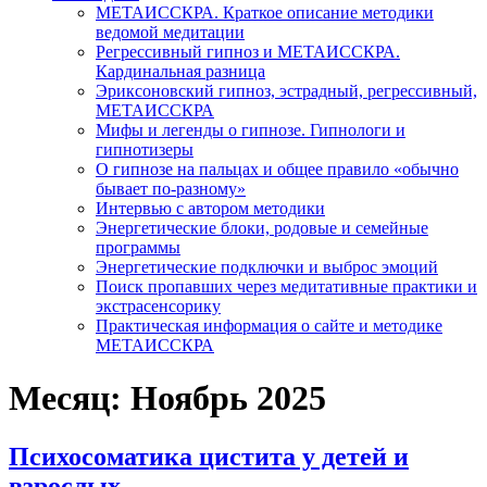
МЕТАИССКРА. Краткое описание методики
ведомой медитации
Регрессивный гипноз и МЕТАИССКРА.
Кардинальная разница
Эриксоновский гипноз, эстрадный, регрессивный,
МЕТАИССКРА
Мифы и легенды о гипнозе. Гипнологи и
гипнотизеры
О гипнозе на пальцах и общее правило «обычно
бывает по-разному»
Интервью с автором методики
Энергетические блоки, родовые и семейные
программы
Энергетические подключки и выброс эмоций
Поиск пропавших через медитативные практики и
экстрасенсорику
Практическая информация о сайте и методике
МЕТАИССКРА
Месяц: Ноябрь 2025
Психосоматика цистита у детей и
взрослых