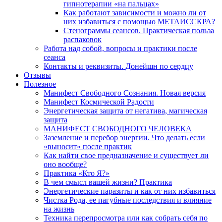
гипнотерапии «на пальцах»
Как работают зависимости и можно ли от
них избавиться с помощью МЕТАИССКРА?
Стенограммы сеансов. Практическая польза
распаковок
Работа над собой, вопросы и практики после
сеанса
Контакты и реквизиты. Донейшн по сердцу
Отзывы
Полезное
Манифест Свободного Сознания. Новая версия
Манифест Космической Радости
Энергетическая защита от негатива, магическая
защита
МАНИФЕСТ СВОБОДНОГО ЧЕЛОВЕКА
Заземление и перебор энергии. Что делать если
«выносит» после практик
Как найти свое предназначение и существует ли
оно вообще?
Практика «Кто Я?»
В чем смысл вашей жизни? Практика
Энергетические паразиты и как от них избавиться
Чистка Рода, ее пагубные последствия и влияние
на жизнь
Техника перепросмотра или как собрать себя по