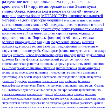
разделение веток
здоровье
карма
предназначение
кристаллы
ч11 - другие
авторские статьи
Земля
душа
гипноз
сборка аспектов
род и родовые связи
ч8 - немного
истории
аватары богов
МЕТАИССКРА
слияние реальностей
метафизика
дети
эгрегоры
медицина
мегалиты
цивилизация
краткие описания сеансов
ч2 - звездный десант
высшее я
часть1
- реальность и сознание
архитектура
психотронные технологии
космические войны
многомерная картина происходящего
предиктор
энергия
Порталы
философия
ч6 - вирус страха
религия
пробуждение
faq
ДНК
подселение
любовь
женская
психика
дуальность
теории заговора
градостроение
минеральные
формы жизни
спецслужбы
Сны
серые
физика
интересные книги
искра
творца
новости
новое пространство
страх
природа
наука
другие миры
драконы
Египет
финансы
космический разум
рептилии
эго
кристаллическая решетка
пришельцы
время
реальность
зомбирование
ч7 - голограмма солнечной системы
третья сторона
макрохирургия
планеты
не мое
языки
политика
путешествия во времени
атлантида
архитекторы перемен
медиа постановки
неизведанное
чакры
искусство
развитие
будущее
животные
космология
нло
изобилие
болталка
мыслеформы
технология
Питер
психология отношений
пирамиды
Солнце
ч4 - квантовый суп
осознанные сновидения
хронология цивилизации
ч5 -
время и аномалии
частички мудрости
ч13 - матрица
эмоции
питание
управление реальностью
защита
юмор
маразм крепчае
фракталы
отношения
россия
энергетическая чистка
образование
близнецовые души
высшая реальность
краткие
советы
оплавленные мегалиты
ловушки
медитации
шаманизм
изъятие информации