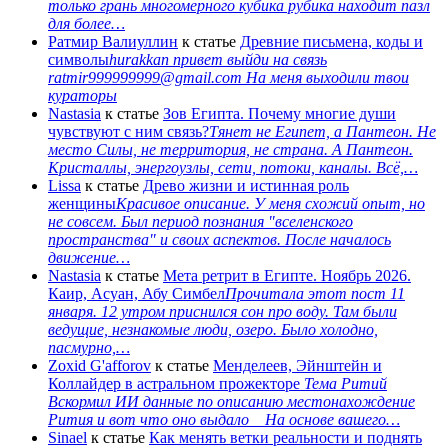
только грань многомерного кубика рубика находит пазл
для более…
Ратмир Валиуллин
к статье
Древние письмена, коды и
символы
hurakkan привет выйди на связь
ratmir999999999@gmail.com На меня выходили твои
кураторы
Nastasia
к статье
Зов Египта. Почему многие души
чувствуют с ним связь?
Тянет не Египет, а Пантеон. Не
место Силы, не территория, не страна. А Пантеон.
Кристаллы, энергоузлы, сети, потоки, каналы. Всё,…
Lissa
к статье
Древо жизни и истинная роль
женщины
Красивое описание. У меня схожий опыт, но
не совсем. Был период познания "вселенского
пространства" и своих аспектов. После началось
движение…
Nastasia
к статье
Мета ретрит в Египте. Ноябрь 2026.
Каир, Асуан, Абу Симбел
Прочитала этот пост 11
января. 12 утром приснился сон про воду. Там были
ведущие, незнакомые люди, озеро. Было холодно,
пасмурно,…
Zoxid G'afforov
к статье
Менделеев, Эйнштейн и
Коллайдер в астральном прожекторе
Тема Ритий
Вскормил ИИ данные по описанию местонахождение
Рития и вот что оно выдало На основе вашего…
Sinael
к статье
Как менять ветки реальности и поднять