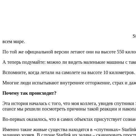
S
всем мире.
По той же официальной версии летают они на высоте 550 килом
А теперь подумайте: можно ли видеть маленькие машины с так
Вспомните, когда летали на самолете на высоте 10 километров
Многие люди испытывают внутреннее отторжение, страх и даж
Почему так происходит?
Эта история началась с того, что моя коллега, увидев спутники
сеансе мы решили посмотреть причины такой реакции и накопа
Во-первых оказалось, что в самих объектах присутствует созна
Именно такие живые существа находятся в «спутниках» Starli
заданию хозяев. В случае Starlink их задача – сканировать про