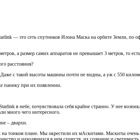
tarlink — это сеть спутников Илона Маска на орбите Земли, по
етров, а размер самих аппаратов не превышает 3 метров, то ес
ого расстояния?
. Даже с такой высоты машины почти не видны, а уж с 550 кило
е панику при их появлении.
 Starlink в небе, почувствовала себя крайне странно. У нее возн
ли много чего интересного.
ние – двархи.
nk на тонком плане. Мы окрестили их мАскитами. Маскиты очень
странство и находящихся в нем существ, их сознание и светимость.