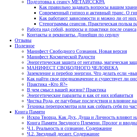
Подготовка к сеансу МЕТАИССКРА
Как правильно задавать вопросы вашим хран
Современный гипноз и активный транс. О ги
Как работают зависимости и можно ли от н
Стенограммы сеансов. Практическая польза р
Работа над собой, вопросы и практики после сеанса
Контакты и реквизиты. Донейшн по сердцу
Отзывы
Полезное
Манифест Свободного Сознания. Новая версия
Манифест Космической Радости
Энергетическая защита от негатива, магическая защ
МАНИФЕСТ СВОБОДНОГО ЧЕЛОВЕКА
Заземление и перебор энергии. Что делать если «в
Как найти свое предназначение и существует ли он
Практика «Кто Я?»
В чем смысл вашей жизни? Практика
Энергетические паразиты и как от них избавиться
Чистка Рода, ее пагубные последствия и влияние н
Техника перепросмотра или как собрать себя по час
Книга Памяти
Искра Творца. Как Дух, Душа и Личность влияют н
Книга Памяти Звездного Племени. Пролог и вводн
Ч.1. Реальность и сознание. Содержание
Ч.2. Звездный десант. Содержание