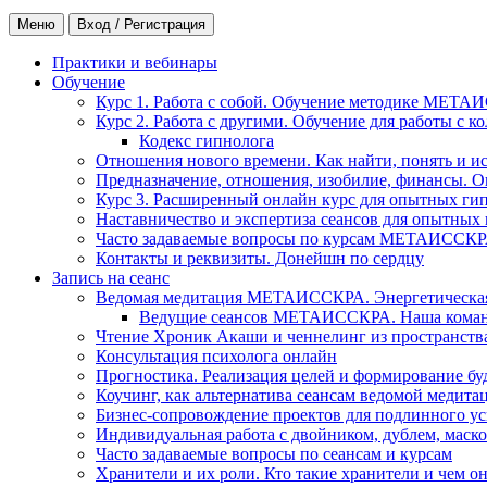
Меню
Вход / Регистрация
Практики и вебинары
Обучение
Курс 1. Работа с собой. Обучение методике МЕТА
Курс 2. Работа с другими. Обучение для работы с 
Кодекс гипнолога
Отношения нового времени. Как найти, понять и и
Предназначение, отношения, изобилие, финансы. О
Курс 3. Расширенный онлайн курс для опытных ги
Наставничество и экспертиза сеансов для опытных
Часто задаваемые вопросы по курсам МЕТАИССК
Контакты и реквизиты. Донейшн по сердцу
Запись на сеанс
Ведомая медитация МЕТАИССКРА. Энергетическая ч
Ведущие сеансов МЕТАИССКРА. Наша коман
Чтение Хроник Акаши и ченнелинг из пространст
Консультация психолога онлайн
Прогностика. Реализация целей и формирование б
Коучинг, как альтернатива сеансам ведомой медита
Бизнес-сопровождение проектов для подлинного ус
Индивидуальная работа с двойником, дублем, маск
Часто задаваемые вопросы по сеансам и курсам
Хранители и их роли. Кто такие хранители и чем о