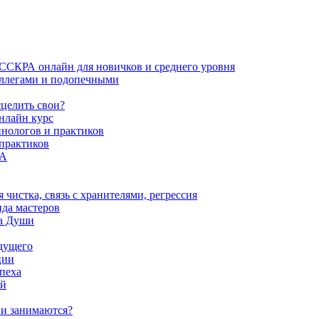
ИССКРА онлайн для новичков и среднего уровня
коллегами и подопечными
сцелить свои?
нлайн курс
пнологов и практиков
 практиков
РА
истка, связь с хранителями, регрессия
да мастеров
ва Души
удущего
ции
пеха
ой
ни занимаются?