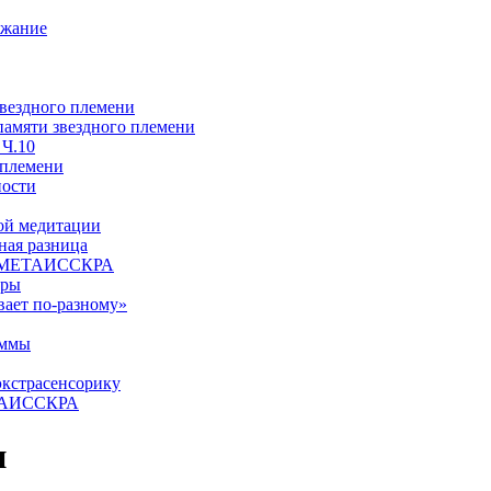
ржание
звездного племени
 памяти звездного племени
 Ч.10
 племени
ности
ой медитации
ая разница
й, МЕТАИССКРА
еры
вает по-разному»
аммы
экстрасенсорику
ЕТАИССКРА
и