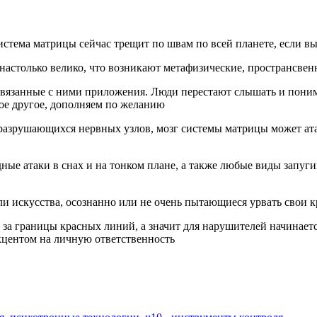
стема матрицы сейчас трещит по швам по всей планете, если вы
 настолько велико, что возникают метафизические, пространсве
вязанные с ними приложения. Люди перестают слышать и понимат
ое другое, дополняем по желанию
 разрушающихся нервных узлов, мозг системы матрицы может атак
ные атаки в снах и на тонком плане, а также любые виды запуг
ли искусства, осознанно или не очень пытающиеся урвать свои 
 за границы красных линий, а значит для нарушителей начинаетс
акцентом на личную ответственность