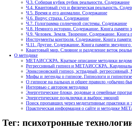
Ч.3. Собирая кубик рубик реальности. Содержание
Ч.4. Квантовый суп и физическая реальность. Соде
Ч.5. Время и его аномалии. Содержание
Ч.6. Вирус страха. Содержание
Ч.7. Голограмма солнечной системы. Содержание
Ч.8. Немного истории. Содержание. Книга памяти 
Ч.9. Человек. Земля. Творение. Содержание. Книга
Инструменты контроля. Содержание. Книга памяти
Ч.11. Другие. Содержание. Книга памяти звездного
Квантовый мир. Слияние и разделение веток реаль
О методике
МЕТАИССКРА. Краткое описание методики ведом
Регрессивный гипноз и МЕТАИССКРА. Кардинальн
Эриксоновский гипноз, эстрадный, регрессивны
Мифы и легенды о гипнозе. Гипнологи и гипнотиз
О гипнозе на пальцах и общее правило «обычно бы
Интервью с автором методики
Энергетические блоки, родовые и семейные прогр
Энергетические подключки и выброс эмоций
Поиск пропавших через медитативные практики и 
Практическая информация о сайте и методике М
Тег: психотронные технологи