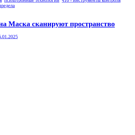
я
психотронные технологии
ч10 - инструменты контроля
предела
она Маска сканируют пространство
6.01.2025