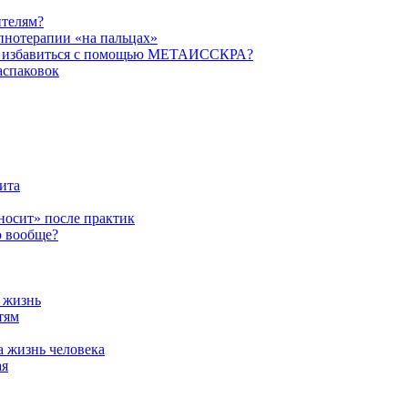
ителям?
пнотерапии «на пальцах»
их избавиться с помощью МЕТАИССКРА?
аспаковок
ита
ыносит» после практик
о вообще?
а жизнь
тям
а жизнь человека
ая