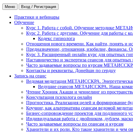
Меню
Вход / Регистрация
Практики и вебинары
Обучение
Курс 1. Работа с собой. Обучение методике МЕТА
Курс 2. Работа с другими. Обучение для работы с 
Кодекс гипнолога
Отношения нового времени. Как найти, понять и и
Предназначение, отношения, изобилие, финансы. О
Курс 3. Расширенный онлайн курс для опытных ги
Наставничество и экспертиза сеансов для опытных
Часто задаваемые вопросы по курсам МЕТАИССК
Контакты и реквизиты. Донейшн по сердцу
Запись на сеанс
Ведомая медитация МЕТАИССКРА. Энергетическая ч
Ведущие сеансов МЕТАИССКРА. Наша коман
Чтение Хроник Акаши и ченнелинг из пространст
Консультация психолога онлайн
Прогностика. Реализация целей и формирование б
Коучинг, как альтернатива сеансам ведомой медита
Бизнес-сопровождение проектов для подлинного ус
Индивидуальная работа с двойником, дублем, маск
Часто задаваемые вопросы по сеансам и курсам
Хранители и их роли. Кто такие хранители и чем о