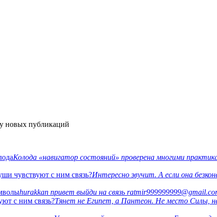
ку новых публикаций
лода
Колода «навигатор состояний» проверена многими практика
уши чувствуют с ним связь?
Интересно звучит. А если она безко
имволы
hurakkan привет выйди на связь ratmir999999999@gmail.c
уют с ним связь?
Тянет не Египет, а Пантеон. Не место Силы, н