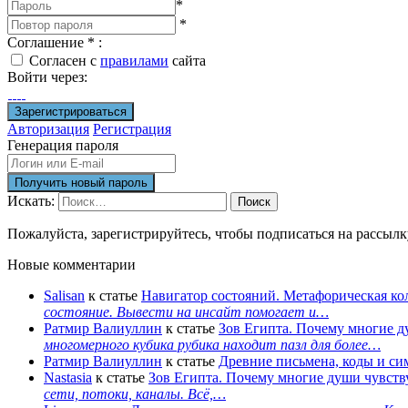
*
*
Соглашение
*
:
Согласен с
правилами
сайта
Войти через:
Авторизация
Регистрация
Генерация пароля
Искать:
Поиск
Пожалуйста, зарегистрируйтесь, чтобы подписаться на рассыл
Новые комментарии
Salisan
к статье
Навигатор состояний. Метафорическая ко
состояние. Вывести на инсайт помогает и…
Ратмир Валиуллин
к статье
Зов Египта. Почему многие д
многомерного кубика рубика находит пазл для более…
Ратмир Валиуллин
к статье
Древние письмена, коды и с
Nastasia
к статье
Зов Египта. Почему многие души чувств
сети, потоки, каналы. Всё,…