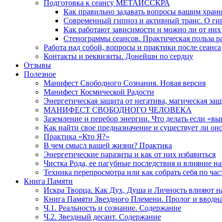
Подготовка к сеансу МЕТАИССКРА
Как правильно задавать вопросы вашим хран
Современный гипноз и активный транс. О ги
Как работают зависимости и можно ли от н
Стенограммы сеансов. Практическая польза р
Работа над собой, вопросы и практики после сеанса
Контакты и реквизиты. Донейшн по сердцу
Отзывы
Полезное
Манифест Свободного Сознания. Новая версия
Манифест Космической Радости
Энергетическая защита от негатива, магическая защ
МАНИФЕСТ СВОБОДНОГО ЧЕЛОВЕКА
Заземление и перебор энергии. Что делать если «в
Как найти свое предназначение и существует ли он
Практика «Кто Я?»
В чем смысл вашей жизни? Практика
Энергетические паразиты и как от них избавиться
Чистка Рода, ее пагубные последствия и влияние н
Техника перепросмотра или как собрать себя по час
Книга Памяти
Искра Творца. Как Дух, Душа и Личность влияют н
Книга Памяти Звездного Племени. Пролог и вводн
Ч.1. Реальность и сознание. Содержание
Ч.2. Звездный десант. Содержание