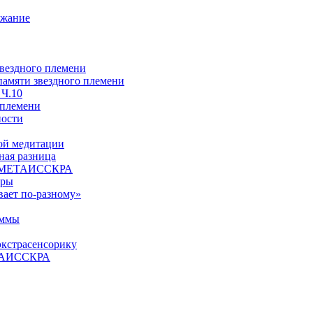
ржание
звездного племени
 памяти звездного племени
 Ч.10
 племени
ности
ой медитации
ая разница
й, МЕТАИССКРА
еры
вает по-разному»
аммы
экстрасенсорику
ЕТАИССКРА