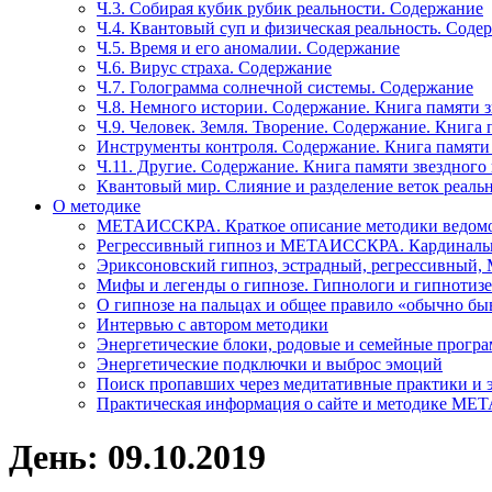
Ч.3. Собирая кубик рубик реальности. Содержание
Ч.4. Квантовый суп и физическая реальность. Соде
Ч.5. Время и его аномалии. Содержание
Ч.6. Вирус страха. Содержание
Ч.7. Голограмма солнечной системы. Содержание
Ч.8. Немного истории. Содержание. Книга памяти 
Ч.9. Человек. Земля. Творение. Содержание. Книга
Инструменты контроля. Содержание. Книга памяти
Ч.11. Другие. Содержание. Книга памяти звездного
Квантовый мир. Слияние и разделение веток реаль
О методике
МЕТАИССКРА. Краткое описание методики ведом
Регрессивный гипноз и МЕТАИССКРА. Кардинальн
Эриксоновский гипноз, эстрадный, регрессивны
Мифы и легенды о гипнозе. Гипнологи и гипнотиз
О гипнозе на пальцах и общее правило «обычно бы
Интервью с автором методики
Энергетические блоки, родовые и семейные прогр
Энергетические подключки и выброс эмоций
Поиск пропавших через медитативные практики и 
Практическая информация о сайте и методике М
День: 09.10.2019