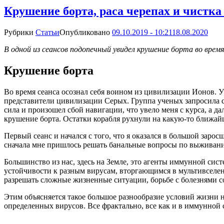
Крушение борта, раса черепах и чистк
Рубрики
Статьи
Опубликовано
09.10.2019 - 10:21
18.08.2020
В одной из сеансов подопечный увидел крушение борта во врем
Крушение борта
Во время сеанса осознал себя воином из цивилизации Ионов. 
представители цивилизации Серых. Группа ученых запросила с
сила и произошел сбой навигации, что увело меня с курса, а д
крушение борта. Остатки корабля рухнули на какую-то ближай
Первый сеанс и начался с того, что я оказался в большой заро
сначала мне пришлось решать банальные вопросы по выживанию
Большинство из нас, здесь на Земле, это агенты иммунной си
устойчивости к разным вирусам, вторгающимся в мультивселен
разрешать сложные жизненные ситуации, борьбе с болезнями со
Этим объясняется такое большое разнообразие условий жизни н
определенных вирусов. Все фрактально, все как и в иммунной 