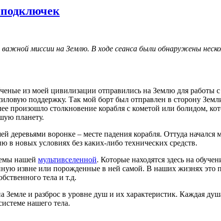
а подключек
я важной миссии на Землю. В ходе сеанса были обнаружены неск
Ученые из моей цивилизации отправились на Землю для работы с
иловую поддержку. Так мой борт был отправлен в сторону Земли
алее произошло столкновение корабля с кометой или болидом, ко
шую планету.
сшей деревьями воронке – месте падения корабля. Оттуда началс
 в новых условиях без каких-либо технических средств.
стемы нашей
мультивселенной
. Которые находятся здесь на обуче
ную извне или порожденные в ней самой. В наших жизнях это пр
бственного тела и т.д.
а Земле и разброс в уровне душ и их характеристик. Каждая душ
системе нашего тела.