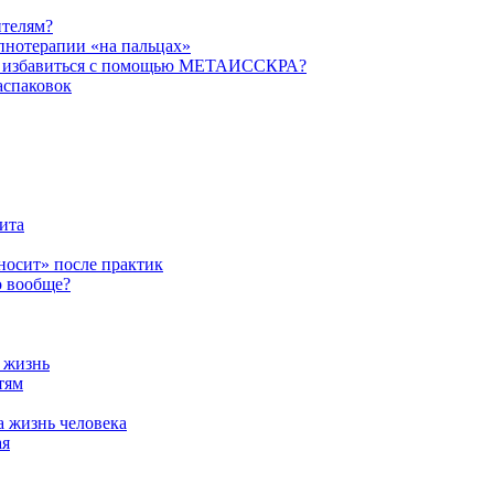
ителям?
пнотерапии «на пальцах»
их избавиться с помощью МЕТАИССКРА?
аспаковок
ита
ыносит» после практик
о вообще?
а жизнь
тям
а жизнь человека
ая