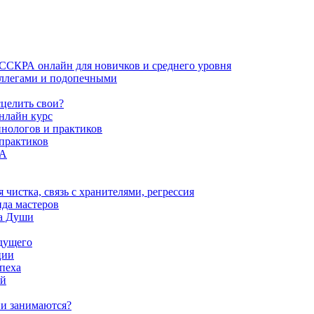
ИССКРА онлайн для новичков и среднего уровня
коллегами и подопечными
сцелить свои?
нлайн курс
пнологов и практиков
 практиков
РА
истка, связь с хранителями, регрессия
да мастеров
ва Души
удущего
ции
пеха
ой
ни занимаются?