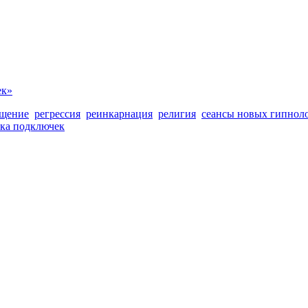
ек»
щение
регрессия
реинкарнация
религия
сеансы новых гипнол
тка подключек