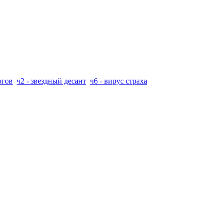
огов
ч2 - звездный десант
ч6 - вирус страха