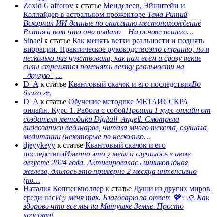
Zoxid G'afforov
к статье
Менделеев, Эйнштейн и
Коллайдер в астральном прожекторе
Тема Ритий
Вскормил ИИ данные по описанию местонахождение
Рития и вот что оно выдало На основе вашего…
Sinael
к статье
Как менять ветки реальности и поднять
вибрации. Практическое руководство
это странно, но я
несколько раз чувствовала, как нам всем и сразу некие
силы стремятся поменять ветку реальности на
_другую_,…
D_A
к статье
Квантовый скачок и его последствия
Во
благо 🙏
D_A
к статье
Обучение методике МЕТАИССКРА
онлайн. Курс 1. Работа с собой
Прошла 1 курс онлайн от
создателя методики Digitall_Angell. Смотрела
видеозаписи вебинаров, читала много текста, слушала
медитации (некоторые по несколько…
djeyykeyy
к статье
Квантовый скачок и его
последствия
Именно это у меня и случилось в июле-
августе 2024 года. Активировалась шишковидная
железа, длилось это примерно 2 месяца интенсивно
(по…
Наталия Коппенмюллер
к статье
Души из других миров
среди нас
И у меня так. Благодарю за ответ 💖✨️🙏 Как
здорово что все мы на Матушке Земле. Просто
красота!