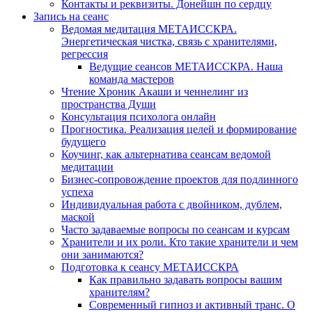
Контакты и реквизиты. Донейшн по сердцу
Запись на сеанс
Ведомая медитация МЕТАИССКРА.
Энергетическая чистка, связь с хранителями,
регрессия
Ведущие сеансов МЕТАИССКРА. Наша
команда мастеров
Чтение Хроник Акаши и ченнелинг из
пространства Души
Консультация психолога онлайн
Прогностика. Реализация целей и формирование
будущего
Коучинг, как альтернатива сеансам ведомой
медитации
Бизнес-сопровождение проектов для подлинного
успеха
Индивидуальная работа с двойником, дублем,
маской
Часто задаваемые вопросы по сеансам и курсам
Хранители и их роли. Кто такие хранители и чем
они занимаются?
Подготовка к сеансу МЕТАИССКРА
Как правильно задавать вопросы вашим
хранителям?
Современный гипноз и активный транс. О