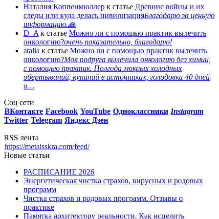
Наталия Коппенмюллер
к статье
Древние войны и их
следы или куда делась цивилизация
Благодарю за ценную
информацию.🙏
D_A
к статье
Можно ли с помощью практик вылечить
онкологию?
очень показательно, благодарю!
atalia
к статье
Можно ли с помощью практик вылечить
онкологию?
Моя подруга вылечила онкологию без химии,
с помощью практик. Полгода мокрых холодных
обертываний, купаний в источниках, голодовка 40 дней
и…
Соц сети
ВКонтакте
Facebook
You
Tube
Одноклассники
Instagram
Twitter
Telegram
Яндекс Дзен
RSS лента
https://metaisskra.com/feed/
Новые статьи
РАСПИСАНИЕ 2026
Энергетическая чистка страхов, вирусных и родовых
программ
Чистка страхов и родовых программ. Отзывы о
практике
Памятка архитектору реальности. Как исцелить