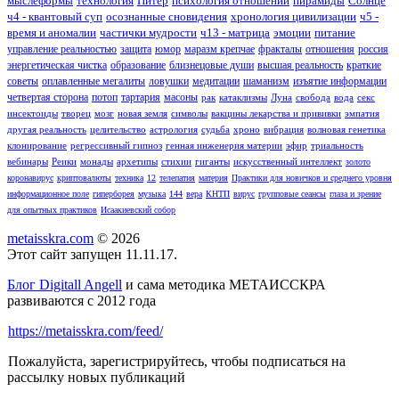
мыслеформы
технология
Питер
психология отношений
пирамиды
Солнце
ч4 - квантовый суп
осознанные сновидения
хронология цивилизации
ч5 -
время и аномалии
частички мудрости
ч13 - матрица
эмоции
питание
управление реальностью
защита
юмор
маразм крепчае
фракталы
отношения
россия
энергетическая чистка
образование
близнецовые души
высшая реальность
краткие
советы
оплавленные мегалиты
ловушки
медитации
шаманизм
изъятие информации
четвертая сторона
потоп
тартария
масоны
рак
катаклизмы
Луна
свобода
вода
секс
инсектоиды
творец
мозг
новая земля
символы
вакцины лекарства и прививки
эмпатия
другая реальность
целительство
астрология
судьба
хроно
вибрация
волновая генетика
клонирование
регрессивный гипноз
генная инженерия материи
эфир
триальность
вебинары
Реики
монады
архетипы
стихии
гиганты
искусственный интеллект
золото
коронавирус
криптовалюты
техника
12
телепатия
материя
Практики для новичков и среднего уровня
информационное поле
гиперборея
музыка
144
вера
КНТП
вирус
групповые сеансы
глаза и зрение
для опытных практиков
Исаакиевский собор
metaisskra.com
© 2026
Этот сайт запущен 11.11.17.
Блог Digitall Angell
и сама методика МЕТАИССКРА
развиваются с 2012 года
https://metaisskra.com/feed/
Пожалуйста, зарегистрируйтесь, чтобы подписаться на
рассылку новых публикаций