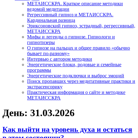
МЕТАИССКРА. Краткое описание методики
ведомой медитации
Регрессивный гипноз и МЕТАИССКРА.
Кардинальная разница
Эриксоновский гипноз, эстрадный, регрессивный,
МЕТАИССКРА
Мифы и легенды о гипнозе. Гипнологи и
гипнотизеры
О гипнозе на пальцах и общее правило «обычно
бывает по-разному»
Интервью с автором методики
Энергетические блоки, родовые и семейные
программы
Энергетические подключки и выброс эмоций
Поиск пропавших через медитативные практики и
экстрасенсорику
Практическая информация о сайте и методике
МЕТАИССКРА
День: 31.03.2026
Как выйти на уровень духа и остаться
в этом состоянии?