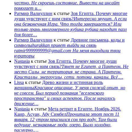
честно. Не скроешь состояние. Вывести на инсайт
помогает и…
Ратмир Валиуллин
к статье
Зов Египта. Почему многие
души чувствуют с ним связь?
Интересно звучит. А если
она безконечная Игра. Что тогда завершается? Или
только грань многомерного кубика рубика находит пазл
для более…
Ратмир Валиуллин
к статье
Древние письмена, коды и
символы
hurakkan привет выйди на связь
ratmir999999999@gmail.com На меня выходили твои
кураторы
Nastasia
к статье
Зов Египта. Почему многие души
чувствуют с ним связь?
Тянет не Египет, а Пантеон. Не
место Силы, не территория, не страна. А Пантеон.
Кристаллы, энергоузлы, сети, потоки, каналы. Всё,…
Lissa
к статье
Древо жизни и истинная роль
женщины
Красивое описание. У меня схожий опыт, но
не совсем. Был период познания "вселенского
пространства" и своих аспектов. После началось
движение…
Nastasia
к статье
Мета ретрит в Египте. Ноябрь 2026.
Каир, Асуан, Абу Симбел
Прочитала этот пост 11
января. 12 утром приснился сон про воду. Там были
ведущие, незнакомые люди, озеро. Было холодно,
пасмурно,…