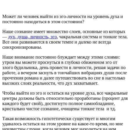
Может ли человек выйти из эго-личности на уровень духа и
постоянно находиться в этом состоянии?
Наше сознание имеет множество слоев, основные из которых
—
дух, душа, личность, эго
, чакральная система и тонкие тела.
Все они развиваются в своем темпе и далеко не всегда
синхронизированы.
Наше внимание постоянно блуждает между этими слоями:
утром вы можете проснуться в глубоко обиженном эго от
злого будильника, день провести в личности, решая задачи по
работе, а вечером заснуть в тончайших вибрациях души после
прочтения романа и далее путешествовать во сне в настолько
высоких слоях реальности, что дух захватывает.
Чтобы выйти из эго и остаться на уровне духа, все чакральные
центры должны быть относительно проработаны (процент для
каждого будет свой), достигнуто полное самообладание,
кристально чистое сознание, очищены тонкие тела и тд.
Такая возможность гипотетически существует и многим
удавалось остаться на этом уровне на какое-то время, но мне
неизвестны случаи, когда человек мог находиться на нем