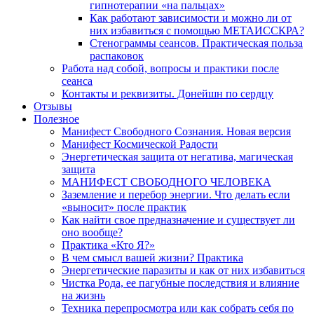
гипнотерапии «на пальцах»
Как работают зависимости и можно ли от
них избавиться с помощью МЕТАИССКРА?
Стенограммы сеансов. Практическая польза
распаковок
Работа над собой, вопросы и практики после
сеанса
Контакты и реквизиты. Донейшн по сердцу
Отзывы
Полезное
Манифест Свободного Сознания. Новая версия
Манифест Космической Радости
Энергетическая защита от негатива, магическая
защита
МАНИФЕСТ СВОБОДНОГО ЧЕЛОВЕКА
Заземление и перебор энергии. Что делать если
«выносит» после практик
Как найти свое предназначение и существует ли
оно вообще?
Практика «Кто Я?»
В чем смысл вашей жизни? Практика
Энергетические паразиты и как от них избавиться
Чистка Рода, ее пагубные последствия и влияние
на жизнь
Техника перепросмотра или как собрать себя по