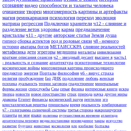
сознание
видео
способности и таланты человека
очищение
творец
многомерность
картины и артефакты
магия
реинкарнация
психология
переход
эволюция
матрица
регрессия
Подключки
хранители
ч12 - слияние и
разделение веток
здоровье
карма
предназначение
кристаллы
ч11 - другие
авторские статьи
Земля
душа
гипноз
сборка аспектов
род и родовые связи
ч8 - немного
истории
аватары богов
МЕТАИССКРА
слияние реальностей
метафизика
дети
эгрегоры
медицина
мегалиты
цивилизация
краткие описания сеансов
ч2 - звездный десант
высшее я
часть1
- реальность и сознание
архитектура
психотронные технологии
космические войны
многомерная картина происходящего
предиктор
энергия
Порталы
философия
ч6 - вирус страха
религия
пробуждение
faq
ДНК
подселение
любовь
женская
психика
дуальность
теории заговора
градостроение
минеральные
формы жизни
спецслужбы
Сны
серые
физика
интересные книги
искра
творца
новости
новое пространство
страх
природа
наука
другие миры
драконы
Египет
финансы
космический разум
рептилии
эго
кристаллическая решетка
пришельцы
время
реальность
зомбирование
ч7 - голограмма солнечной системы
третья сторона
макрохирургия
планеты
не мое
языки
политика
путешествия во времени
атлантида
архитекторы перемен
медиа постановки
неизведанное
чакры
искусство
развитие
будущее
животные
космология
нло
изобилие
болталка