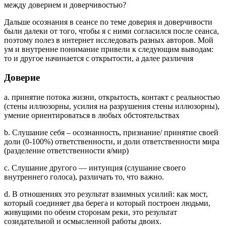
между доверием и доверчивостью?
Дальше осознания в сеансе по теме доверия и доверчивости
были далеки от того, чтобы я с ними согласился после сеанса,
поэтому полез в интернет исследовать разных авторов. Мой
ум и внутренне понимание привели к следующим выводам:
то и другое начинается с открытости, а далее различия
Доверие
a. принятие потока жизни, открытость, контакт с реальностью
(стены иллюзорны, усилия на разрушения стены иллюзорны),
умение ориентироваться в любых обстоятельствах
b. Слушание себя – осознанность, признание/ принятие своей
доли (0-100%) ответственности, и доли ответственности мира
(разделение ответственности я/мир)
c. Слушание другого — интуиция (слушание своего
внутреннего голоса), различать то, что важно.
d. В отношениях это результат взаимных усилий: как мост,
который соединяет два берега и который построен людьми,
живущими по обеим сторонам реки, это результат
созидательной и осмысленной работы двоих.