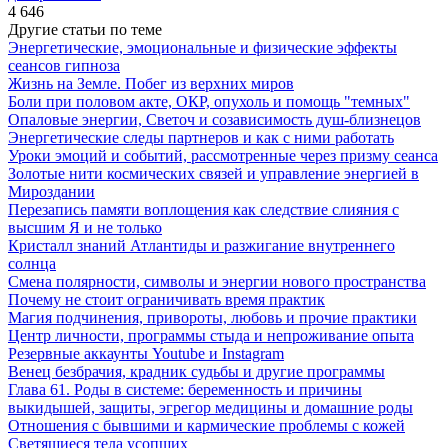
4 646
Другие статьи по теме
Энергетические, эмоциональные и физические эффекты
сеансов гипноза
Жизнь на Земле. Побег из верхних миров
Боли при половом акте, ОКР, опухоль и помощь "темных"
Опаловые энергии, Светоч и созависимость душ-близнецов
Энергетические следы партнеров и как с ними работать
Уроки эмоций и событий, рассмотренные через призму сеанса
Золотые нити космических связей и управление энергией в
Мироздании
Перезапись памяти воплощения как следствие слияния с
высшим Я и не только
Кристалл знаний Атлантиды и разжигание внутреннего
солнца
Смена полярности, символы и энергии нового пространства
Почему не стоит ограничивать время практик
Магия подчинения, привороты, любовь и прочие практики
Центр личности, программы стыда и непроживание опыта
Резервные аккаунты Youtube и Instagram
Венец безбрачия, крадник судьбы и другие программы
Глава 61. Роды в системе: беременность и причины
выкидышей, защиты, эгрегор медицины и домашние роды
Отношения с бывшими и кармические проблемы с кожей
Светящиеся тела усопших