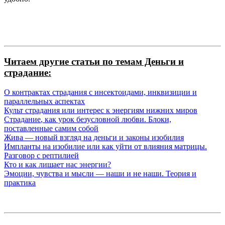
Читаем другие статьи по темам Деньги и
страдание:
О контрактах
страдания
с инсектоидами, инквизиции и
параллельных аспектах
Культ
страдания
или интерес к энергиям нижних миров
Страдание
, как урок безусловной любви. Блоки,
поставленные самим собой
Жива — новый взгляд на деньги и
законы
изобилия
Импланты на изобилие или как уйти от влияния матрицы.
Разговор с рептилией
Кто и как лишает нас энергии?
Эмоции, чувства и мысли — наши и не наши. Теория и
практика