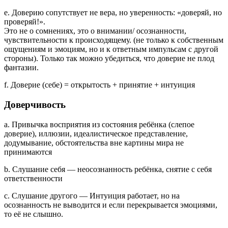
e. Доверию сопутствует не вера, но уверенность: «доверяй, но
проверяй!».
Это не о сомнениях, это о внимании/ осознанности,
чувствительности к происходящему. (не только к собственным
ощущениям и эмоциям, но и к ответным импульсам с другой
стороны). Только так можно убедиться, что доверие не плод
фантазии.
f. Доверие (себе) = открытость + принятие + интуиция
Доверчивость
a. Привычка восприятия из состояния ребёнка (слепое
доверие), иллюзии, идеалистическое представление,
додумывание, обстоятельства вне картины мира не
принимаются
b. Слушание себя — неосознанность ребёнка, снятие с себя
ответственности
c. Слушание другого — Интуиция работает, но на
осознанность не выводится и если перекрывается эмоциями,
то её не слышно.