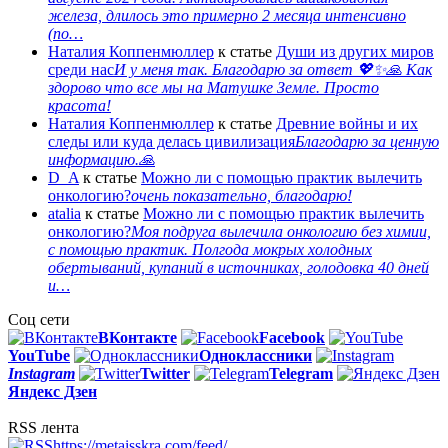
железа, длилось это примерно 2 месяца интенсивно
(по…
Наталия Коппенмюллер
к статье
Души из других миров
среди нас
И у меня так. Благодарю за ответ 💖✨️🙏 Как
здорово что все мы на Матушке Земле. Просто
красота!
Наталия Коппенмюллер
к статье
Древние войны и их
следы или куда делась цивилизация
Благодарю за ценную
информацию.🙏
D_A
к статье
Можно ли с помощью практик вылечить
онкологию?
очень показательно, благодарю!
atalia
к статье
Можно ли с помощью практик вылечить
онкологию?
Моя подруга вылечила онкологию без химии,
с помощью практик. Полгода мокрых холодных
обертываний, купаний в источниках, голодовка 40 дней
и…
Соц сети
ВКонтакте
Facebook
You
Tube
Одноклассники
Instagram
Twitter
Telegram
Яндекс Дзен
RSS лента
https://metaisskra.com/feed/