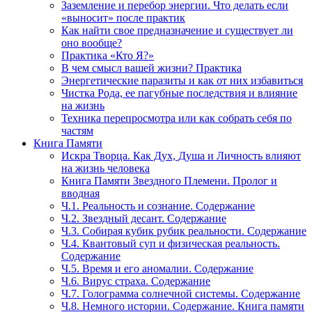
Заземление и перебор энергии. Что делать если
«выносит» после практик
Как найти свое предназначение и существует ли
оно вообще?
Практика «Кто Я?»
В чем смысл вашей жизни? Практика
Энергетические паразиты и как от них избавиться
Чистка Рода, ее пагубные последствия и влияние
на жизнь
Техника перепросмотра или как собрать себя по
частям
Книга Памяти
Искра Творца. Как Дух, Душа и Личность влияют
на жизнь человека
Книга Памяти Звездного Племени. Пролог и
вводная
Ч.1. Реальность и сознание. Содержание
Ч.2. Звездный десант. Содержание
Ч.3. Собирая кубик рубик реальности. Содержание
Ч.4. Квантовый суп и физическая реальность.
Содержание
Ч.5. Время и его аномалии. Содержание
Ч.6. Вирус страха. Содержание
Ч.7. Голограмма солнечной системы. Содержание
Ч.8. Немного истории. Содержание. Книга памяти