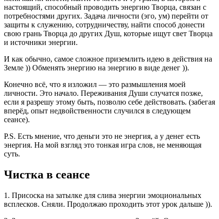
настоящий, способный проводить энергию Творца, связан с
потребностями других. Задача личности (эго, ум) перейти от
защиты к служению, сотрудничеству, найти способ донести
свою грань Творца до других Душ, которые ищут свет Творца
и источники энергии.
И как обычно, самое сложное приземлить идею в действия на
Земле )) Обменять энергию на энергию в виде денег )).
Конечно всё, что я изложил — это размышления моей
личности. Это начало. Переживания Души случатся позже,
если я разрешу этому быть, позволю себе действовать. (забегая
вперёд, опыт недвойственности случился в следующем
сеансе).
P.S. Есть мнение, что деньги это не энергия, а у денег есть
энергия. На мой взгляд это тонкая игра слов, не меняющая
суть.
Чистка в сеансе
1. Присоска на затылке для слива энергии эмоциональных
всплесков. Сняли. Продолжаю проходить этот урок дальше )).