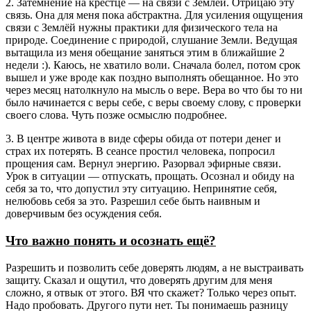
2. Затемнение на крестце — на связи с Землёй. Отрицаю эту
связь. Она для меня пока абстрактна. Для усиления ощущения
связи с Землёй нужны практики для физического тела на
природе. Соединение с природой, слушание Земли. Ведущая
вытащила из меня обещание заняться этим в ближайшие 2
недели :). Каюсь, не хватило воли. Сначала болел, потом срок
вышел и уже вроде как поздно выполнять обещанное. Но это
через месяц натолкнуло на мысль о вере. Вера во что бы то ни
было начинается с веры себе, с веры своему слову, с проверки
своего слова. Чуть позже осмыслю подробнее.
3. В центре живота в виде сферы обида от потери денег и
страх их потерять. В сеансе простил человека, попросил
прощения сам. Вернул энергию. Разорвал эфирные связи.
Урок в ситуации — отпускать, прощать. Осознал и обиду на
себя за то, что допустил эту ситуацию. Непринятие себя,
нелюбовь себя за это. Разрешил себе быть наивным и
доверчивым без осуждения себя.
Что важно понять и осознать ещё?
Разрешить и позволить себе доверять людям, а не выстраивать
защиту. Сказал и ощутил, что доверять другим для меня
сложно, я отвык от этого. ВЯ что скажет? Только через опыт.
Надо пробовать. Другого пути нет. Ты понимаешь разницу