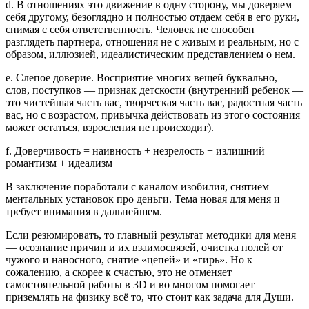
d. В отношениях это движение в одну сторону, мы доверяем
себя другому, безоглядно и полностью отдаем себя в его руки,
снимая с себя ответственность. Человек не способен
разглядеть партнера, отношения не с живым и реальным, но с
образом, иллюзией, идеалистическим представлением о нем.
e. Слепое доверие. Восприятие многих вещей буквально,
слов, поступков — признак детскости (внутренний ребенок —
это чистейшая часть вас, творческая часть вас, радостная часть
вас, но с возрастом, привычка действовать из этого состояния
может остаться, взросления не происходит).
f. Доверчивость = наивность + незрелость + излишний
романтизм + идеализм
В заключение поработали с каналом изобилия, снятием
ментальных установок про деньги. Тема новая для меня и
требует внимания в дальнейшем.
Если резюмировать, то главный результат методики для меня
— осознание причин и их взаимосвязей, очистка полей от
чужого и наносного, снятие «цепей» и «гирь». Но к
сожалению, а скорее к счастью, это не отменяет
самостоятельной работы в 3D и во многом помогает
приземлять на физику всё то, что стоит как задача для Души.