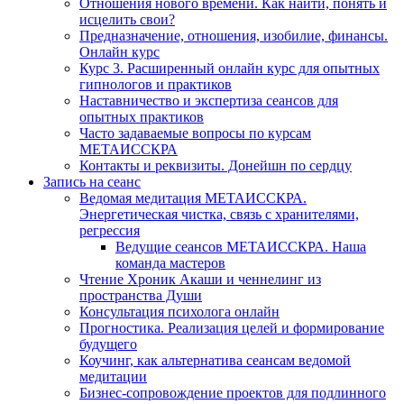
Отношения нового времени. Как найти, понять и
исцелить свои?
Предназначение, отношения, изобилие, финансы.
Онлайн курс
Курс 3. Расширенный онлайн курс для опытных
гипнологов и практиков
Наставничество и экспертиза сеансов для
опытных практиков
Часто задаваемые вопросы по курсам
МЕТАИССКРА
Контакты и реквизиты. Донейшн по сердцу
Запись на сеанс
Ведомая медитация МЕТАИССКРА.
Энергетическая чистка, связь с хранителями,
регрессия
Ведущие сеансов МЕТАИССКРА. Наша
команда мастеров
Чтение Хроник Акаши и ченнелинг из
пространства Души
Консультация психолога онлайн
Прогностика. Реализация целей и формирование
будущего
Коучинг, как альтернатива сеансам ведомой
медитации
Бизнес-сопровождение проектов для подлинного