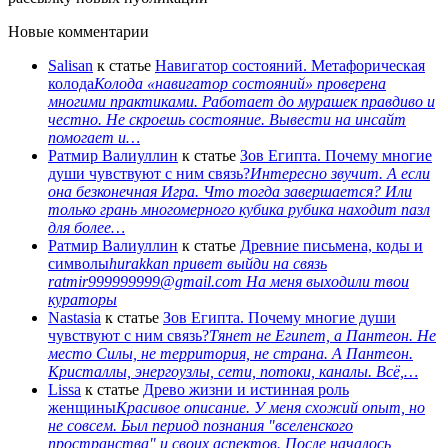
Новые комментарии
Salisan
к статье
Навигатор состояний. Метафорическая
колода
Колода «навигатор состояний» проверена
многими практиками. Работает до мурашек правдиво и
честно. Не скроешь состояние. Вывести на инсайт
помогает и…
Ратмир Валиуллин
к статье
Зов Египта. Почему многие
души чувствуют с ним связь?
Интересно звучит. А если
она безконечная Игра. Что тогда завершается? Или
только грань многомерного кубика рубика находит пазл
для более…
Ратмир Валиуллин
к статье
Древние письмена, коды и
символы
hurakkan привет выйди на связь
ratmir999999999@gmail.com На меня выходили твои
кураторы
Nastasia
к статье
Зов Египта. Почему многие души
чувствуют с ним связь?
Тянет не Египет, а Пантеон. Не
место Силы, не территория, не страна. А Пантеон.
Кристаллы, энергоузлы, сети, потоки, каналы. Всё,…
Lissa
к статье
Древо жизни и истинная роль
женщины
Красивое описание. У меня схожий опыт, но
не совсем. Был период познания "вселенского
пространства" и своих аспектов. После началось