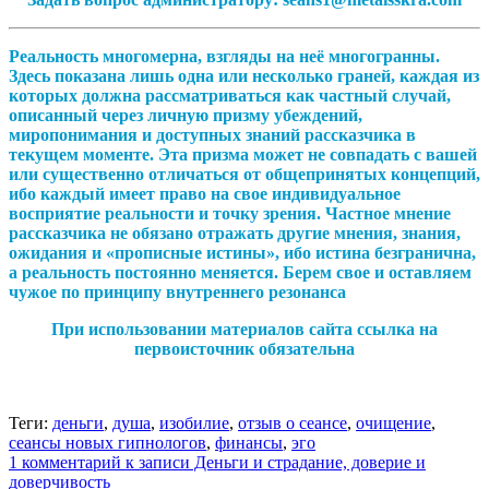
Реальность многомерна, взгляды на неё многогранны.
Здесь показана лишь одна или несколько граней, каждая из
которых должна рассматриваться как частный случай,
описанный через личную призму убеждений,
миропонимания и доступных знаний рассказчика в
текущем моменте. Эта призма может не совпадать с вашей
или существенно отличаться от общепринятых концепций,
ибо каждый имеет право на свое индивидуальное
восприятие реальности и точку зрения. Частное мнение
рассказчика не обязано отражать другие мнения, знания,
ожидания и «прописные истины», ибо истина безгранична,
а реальность постоянно меняется. Берем свое и оставляем
чужое по принципу внутреннего резонанса
При использовании материалов сайта ссылка на
первоисточник обязательна
Теги:
деньги
,
душа
,
изобилие
,
отзыв о сеансе
,
очищение
,
сеансы новых гипнологов
,
финансы
,
эго
1 комментарий
к записи Деньги и страдание, доверие и
доверчивость