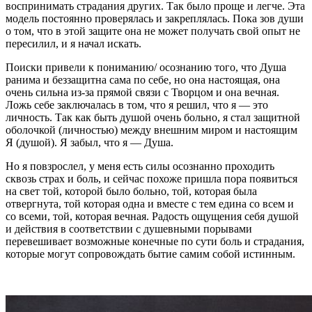
воспринимать страдания других. Так было проще и легче. Эта
модель постоянно проверялась и закреплялась. Пока зов души
о том, что в этой защите она не может получать свой опыт не
пересилил, и я начал искать.
Поиски привели к пониманию/ осознанию того, что Душа
ранима и беззащитна сама по себе, но она настоящая, она
очень сильна из-за прямой связи с Творцом и она вечная.
Ложь себе заключалась в том, что я решил, что я — это
личность. Так как быть душой очень больно, я стал защитной
оболочкой (личностью) между внешним миром и настоящим
Я (душой). Я забыл, что я — Душа.
Но я повзрослел, у меня есть силы осознанно проходить
сквозь страх и боль, и сейчас похоже пришла пора появиться
на свет той, которой было больно, той, которая была
отвергнута, той которая одна и вместе с тем едина со всем и
со всеми, той, которая вечная. Радость ощущения себя душой
и действия в соответствии с душевными порывами
перевешивает возможные конечные по сути боль и страдания,
которые могут сопровождать бытие самим собой истинным.