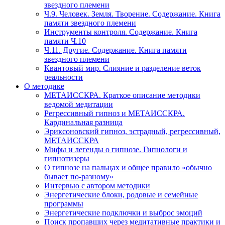
звездного племени
Ч.9. Человек. Земля. Творение. Содержание. Книга
памяти звездного племени
Инструменты контроля. Содержание. Книга
памяти Ч.10
Ч.11. Другие. Содержание. Книга памяти
звездного племени
Квантовый мир. Слияние и разделение веток
реальности
О методике
МЕТАИССКРА. Краткое описание методики
ведомой медитации
Регрессивный гипноз и МЕТАИССКРА.
Кардинальная разница
Эриксоновский гипноз, эстрадный, регрессивный,
МЕТАИССКРА
Мифы и легенды о гипнозе. Гипнологи и
гипнотизеры
О гипнозе на пальцах и общее правило «обычно
бывает по-разному»
Интервью с автором методики
Энергетические блоки, родовые и семейные
программы
Энергетические подключки и выброс эмоций
Поиск пропавших через медитативные практики и