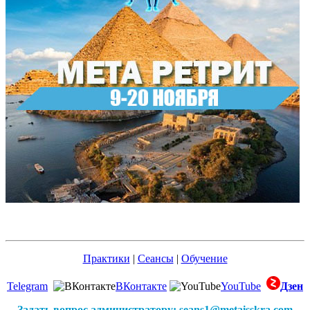
Практики
|
Сеансы
|
Обучение
Telegram
ВКонтакте
YouTube
Дзен
Задать вопрос администратору: seans1@metaisskra.com