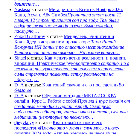
движение…
Nastasia
к статье
Мета ретрит в Египте. Ноябрь 2026.
Каир, Асуан, Абу Симбел
Прочитала этот пост 11
января. 12 утром приснился сон про воду. Там были
ведущие, незнакомые люди, озеро. Было холодно,
пасмурно,…
Zoxid G'afforov
к статье
Менделеев, Эйнштейн и
Коллайдер в астральном прожекторе
Тема Ритий
Вскормил ИИ данные по описанию местонахождение
Рития и вот что оно выдало На основе вашего…
Sinael
к статье
Как менять ветки реальности и поднять
вибрации. Практическое руководство
это странно, но я
несколько раз чувствовала, как нам всем и сразу некие
силы стремятся поменять ветку реальности на
_другую_,…
D_A
к статье
Квантовый скачок и его последствия
Во
благо 🙏
D_A
к статье
Обучение методике МЕТАИССКРА
онлайн. Курс 1. Работа с собой
Прошла 1 курс онлайн от
создателя методики Digitall_Angell. Смотрела
видеозаписи вебинаров, читала много текста, слушала
медитации (некоторые по несколько…
djeyykeyy
к статье
Квантовый скачок и его
последствия
Именно это у меня и случилось в июле-
августе 2024 года. Активировалась шишковидная