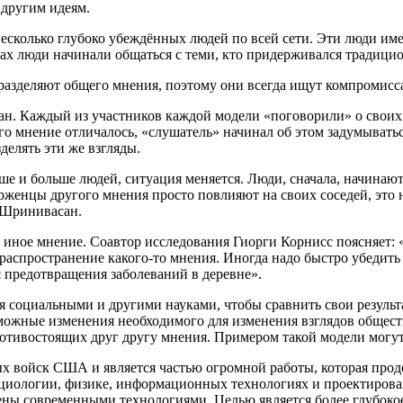
 другим идеям.
есколько глубоко убеждённых людей по всей сети. Эти люди им
ядах люди начинали общаться с теми, кто придерживался традици
е разделяют общего мнения, поэтому они всегда ищут компромис
н. Каждый из участников каждой модели «поговорили» о своих в
го мнение отличалось, «слушатель» начинал об этом задумыватьс
делять эти же взгляды.
ше и больше людей, ситуация меняется. Люди, сначала, начинают
женцы другого мнения просто повлияют на своих соседей, это н
 Шринивасан.
и иное мнение. Соавтор исследования Гиорги Корнисс поясняет: 
распространение какого-то мнения. Иногда надо быстро убедить 
 предотвращения заболеваний в деревне».
ся социальными и другими науками, чтобы сравнить свои резул
жные изменения необходимого для изменения взглядов общества
противостоящих друг другу мнения. Примером такой модели мог
 войск США и является частью огромной работы, которая проде
оциологии, физике, информационных технологиях и проектирован
нены современными технологиями. Целью является более глубок