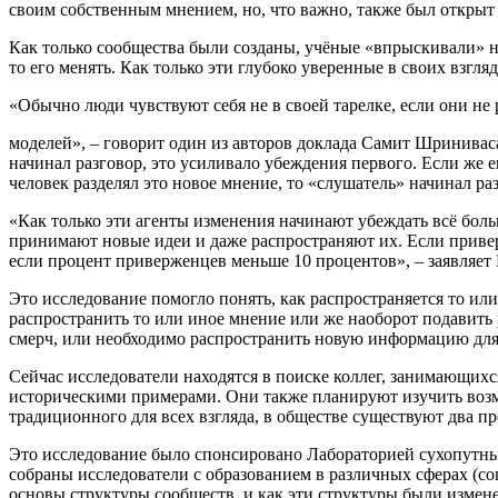
своим собственным мнением, но, что важно, также был открыт
Как только сообщества были созданы, учёные «впрыскивали» н
то его менять. Как только эти глубоко уверенные в своих взгл
«Обычно люди чувствуют себя не в своей тарелке, если они н
моделей», – говорит один из авторов доклада Самит Шриниваса
начинал разговор, это усиливало убеждения первого. Если же е
человек разделял это новое мнение, то «слушатель» начинал раз
«Как только эти агенты изменения начинают убеждать всё боль
принимают новые идеи и даже распространяют их. Если привер
если процент приверженцев меньше 10 процентов», – заявляет
Это исследование помогло понять, как распространяется то ил
распространить то или иное мнение или же наоборот подавить 
смерч, или необходимо распространить новую информацию для
Сейчас исследователи находятся в поиске коллег, занимающих
историческими примерами. Они также планируют изучить возмо
традиционного для всех взгляда, в обществе существуют два 
Это исследование было спонсировано Лабораторией сухопутных
собраны исследователи с образованием в различных сферах (с
основы структуры сообществ, и как эти структуры были изме