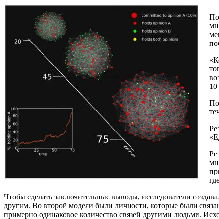
По
мн
ме
по
«К
то
во
10
По
те
Ре
«Е
Ре
мн
пр
гд
Чтобы сделать заключительные выводы, исследователи создава
другим. Во второй модели были личности, которые были связа
примерно одинаковое количество связей другими людьми. Исх