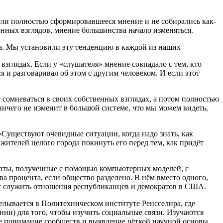
ели полностью сформировавшееся мнение и не собирались как-
онных взглядов, мнение большинства начало изменяться.
са. Мы установили эту тенденцию в каждой из наших
зглядах. Если у «слушателя» мнение совпадало с тем, кто
я и разговаривал об этом с другим человеком. И если этот
 сомневаться в своих собственных взглядах, а потом полностью
ичего не изменит в большой системе, что мы можем видеть,
«Существуют очевидные ситуации, когда надо знать, как
жителей целого города покинуть его перед тем, как придёт
ьтаты, полученные с помощью компьютерных моделей, с
 процента, если общество разделено. В нём вместо одного,
ут служить отношения республиканцев и демократов в США.
лывается в Политехническом институте Ренсселира, где
ии) для того, чтобы изучить социальные связи. Изучаются
ое понимание сообществ и выявление чёткой научной основы