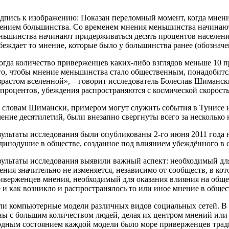
дпись к изображению: Показан переломный момент, когда мнени
ением большинства. Со временем мнения меньшинства начинают
ньшинства начинают придерживаться десять процентов населени
беждает то мнение, которые было у большинства ранее (обозначе
огда количество приверженцев каких-либо взглядов меньше 10 пр
го, чтобы мнение меньшинства стало общественным, понадобится
зрастом вселенной», – говорит исследователь Болеслав Шимански
 процентов, убеждения распространяются с космической скорост
 словам Шимански, примером могут служить события в Тунисе и 
чение десятилетий, были внезапно свергнуты всего за несколько 
зультаты исследования были опубликованы 2-го июня 2011 года на
динодушие в обществе, созданное под влиянием убеждённого в 
зультаты исследования выявили важный аспект: необходимый дл
ения значительно не изменяется, независимо от сообществ, в к
иверженцев мнения, необходимый для оказания влияния на общест
е и как возникло и распространялось то или иное мнение в общес
ли компьютерные модели различных видов социальных сетей. В 
ны с большим количеством людей, делая их центром мнений или
одным состоянием каждой модели было море приверженцев трад