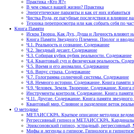
Практика «Кто Я?»
В чем смысл вашей жизни? Практика
Энергетические паразиты и как от них избавиться
Чистка Рода, ее пагубные последствия и влияние н
Техника перепросмотра или как собрать себя по час
Книга Памяти
Искра Творца. Как Дух, Душа и Личность влияют н
Книга Памяти Звездного Племени. Пролог и вводн
Ч.1. Реальность и сознание. Содержание
Ч.2. Звездный десант. Содержание
Ч.3. Собирая кубик рубик реальности. Содержание
Ч.4. Квантовый суп и физическая реальность. Соде
Ч.5. Время и его аномалии. Содержание
Ч.6. Вирус страха. Содержание
Ч.7. Голограмма солнечной системы. Содержание
Ч.8. Немного истории. Содержание. Книга памяти 
Ч.9. Человек. Земля. Творение. Содержание. Книга
Инструменты контроля. Содержание. Книга памяти
Ч.11. Другие. Содержание. Книга памяти звездного
Квантовый мир. Слияние и разделение веток реаль
О методике
МЕТАИССКРА. Краткое описание методики ведом
Регрессивный гипноз и МЕТАИССКРА. Кардинальн
Эриксоновский гипноз, эстрадный, регрессивны
Мифы и легенды о гипнозе. Гипнологи и гипнотиз