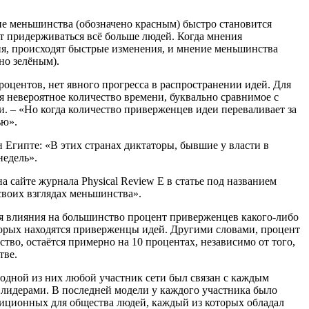
е меньшинства (обозначено красным) быстро становится
 придерживаться всё больше людей. Когда мнения
я, происходят быстрые изменения, и мнение меньшинства
но зелёным).
оцентов, нет явного прогресса в распространении идей. Для
 невероятное количество времени, буквально сравнимое с
. – «Но когда количество приверженцев идеи переваливает за
ью».
Египте: «В этих странах диктаторы, бывшие у власти в
недель».
 сайте журнала Physical Review E в статье под названием
своих взглядах меньшинства».
я влияния на большинство процент приверженцев какого-либо
оторых находятся приверженцы идей. Другими словами, процент
во, остаётся примерно на 10 процентах, независимо от того,
тве.
одной из них любой участник сети был связан с каждым
 лидерами. В последней модели у каждого участника было
иционных для общества людей, каждый из которых обладал