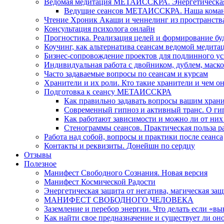
Ведомая медитация МЕТАИССКРА. Энергетическая ч
Ведущие сеансов МЕТАИССКРА. Наша коман
Чтение Хроник Акаши и ченнелинг из пространст
Консультация психолога онлайн
Прогностика. Реализация целей и формирование б
Коучинг, как альтернатива сеансам ведомой медита
Бизнес-сопровождение проектов для подлинного ус
Индивидуальная работа с двойником, дублем, маск
Часто задаваемые вопросы по сеансам и курсам
Хранители и их роли. Кто такие хранители и чем о
Подготовка к сеансу МЕТАИССКРА
Как правильно задавать вопросы вашим хран
Современный гипноз и активный транс. О ги
Как работают зависимости и можно ли от н
Стенограммы сеансов. Практическая польза р
Работа над собой, вопросы и практики после сеанса
Контакты и реквизиты. Донейшн по сердцу
Отзывы
Полезное
Манифест Свободного Сознания. Новая версия
Манифест Космической Радости
Энергетическая защита от негатива, магическая защ
МАНИФЕСТ СВОБОДНОГО ЧЕЛОВЕКА
Заземление и перебор энергии. Что делать если «в
Как найти свое предназначение и существует ли он