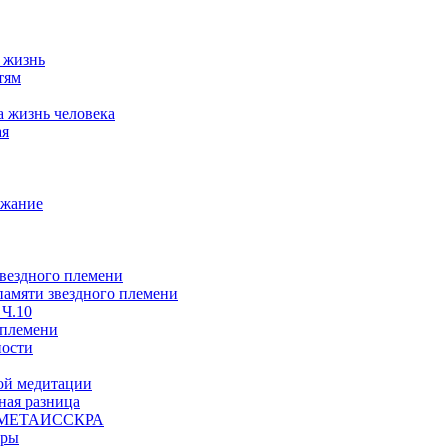
а жизнь
тям
а жизнь человека
ая
ржание
звездного племени
 памяти звездного племени
 Ч.10
 племени
ности
ой медитации
ая разница
й, МЕТАИССКРА
еры