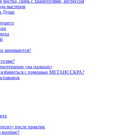
истка, связь с хранителями, регрессия
да мастеров
ва Души
удущего
ции
пеха
ой
ни занимаются?
ителям?
пнотерапии «на пальцах»
их избавиться с помощью МЕТАИССКРА?
аспаковок
ита
ыносит» после практик
о вообще?