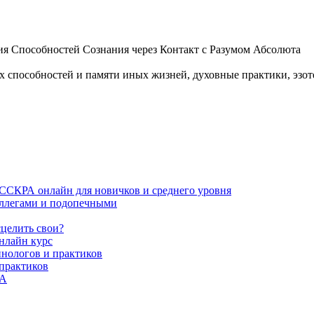
 Способностей Сознания через Контакт с Разумом Абсолюта
пособностей и памяти иных жизней, духовные практики, эзотер
ИССКРА онлайн для новичков и среднего уровня
коллегами и подопечными
сцелить свои?
нлайн курс
пнологов и практиков
 практиков
РА