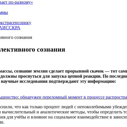
вает по-разному»
аммы
экстрасенсорику
ЕТАИССКРА
тивного сознания
ллективного сознания
массы, сознание землян сделает прорывной скачок — тот самы
н должны проснуться для запуска цепной реакции. По послед
ые научные исследования подтверждают эту информацию:
шинство: обнаружен переломный момент в процессе распростр
снили, что как только процент людей с непоколебимыми убежде
и вычислительный и аналитические методы, чтобы определить 
я для учёбы и влияние на социальное взаимодействие в зависим
ми.