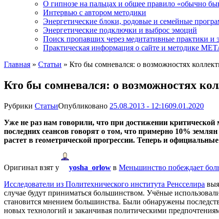
О гипнозе на пальцах и общее правило «обычно бы
Интервью с автором методики
Энергетические блоки, родовые и семейные прогр
Энергетические подключки и выброс эмоций
Поиск пропавших через медитативные практики и 
Практическая информация о сайте и методике М
Главная
»
Статьи
»
Кто бы сомневался: о возможностях коллек
Кто бы сомневался: о возможностях ко
Рубрики
Статьи
Опубликовано
25.08.2013 - 12:16
09.01.2020
Уже не раз нам говорили, что при достижении критической 
последних сеансов говорят о том, что примерно 10% земля
растет в геометрической прогрессии. Теперь и официальн
Оригинал взят у
yosha_orlow
в
Меньшинство побеждает боль
Исследователи из Политехнического института Ренсселира
выя
случае будут приниматься большинством. Учёные использовал
становится мнением большинства. Были обнаружены последстви
новых технологий и заканчивая политическими предпочтения