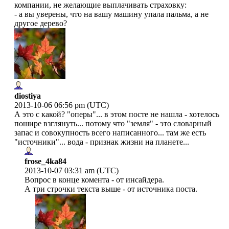
компании, не желающие выплачивать страховку:
- а вы уверены, что на вашу машину упала пальма, а не
другое дерево?
diostiya
2013-10-06 06:56 pm (UTC)
А это с какой? "оперы"... в этом посте не нашла - хотелось
пошире взглянуть... потому что "земля" - это словарный
запас и совокупность всего написанного... там же есть
"источники"... вода - признак жизни на планете...
frose_4ka84
2013-10-07 03:31 am (UTC)
Вопрос в конце комента - от инсайдера.
А три строчки текста выше - от источника поста.