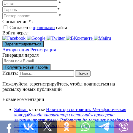
*
*
*
Соглашение
*
:
Согласен с
правилами
сайта
Войти через:
Авторизация
Регистрация
Генерация пароля
Искать:
Поиск
Пожалуйста, зарегистрируйтесь, чтобы подписаться на
рассылку новых публикаций
Новые комментарии
Salisan
к статье
Навигатор состояний. Метафорическая
колода
Колода «навигатор состояний» проверена
многими практиками. Работает до мурашек правдиво и
честно. Не скроешь состояние. Вывести на инсайт
помогает и…