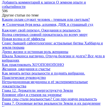
Добавить комментарий
к записи О земном опыте и
событийности
506
Другие статьи по теме
Каким силам служит человек - темным или светлым?
☀️ Солнечная буря века, алхимия, ДНК и страшный суд
Каждому свой переход. Ожидания и реальность
Волна северных сияний прокатилась по всему миру
Новая волна и её эффекты
Сеанс бывшей сайентологини: астральные битвы Хаббарда и
земля-тюрьма
Древо жизни и истинная роль женщины
Шкала Хокинса наглядно. Откуда болезни и долги? Все дело в
вибрациях
Как практиковать ХО'ОПОНОПОНО
Желания, ожидания и счастье
Как менять ветки реальности и поднять вибрации.
Практическое руководство
Нетрадиционная медицина и её экспериментальные
доказательства
Глава 12. Держатели энергоструктур Земли
Влияние обид и страхов на здоровье
Ваши сны стали реальностью? Сон про новую реальность
Глава 7. Основные ветки реальности Земли и их разделение