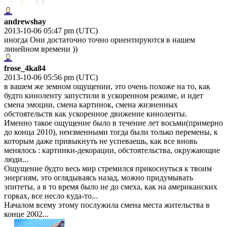
andrewshay
2013-10-06 05:47 pm (UTC)
иногда Они достаточно точно ориентируются в нашем
линейном времени ))
frose_4ka84
2013-10-06 05:56 pm (UTC)
в вашем же земном ощущении, это очень похоже на то, как
будто киноленту запустили в ускоренном режиме, и идет
смена эмоции, смена картинок, смена жизненных
обстоятельств как ускоренное движение киноленты.
Именно такое ощущение было в течение лет восьми(примерно
до конца 2010), неизменными тогда были только перемены, к
которым даже привыкнуть не успеваешь, как все вновь
менялось : картинки-декорации, обстоятельства, окружающие
люди...
Ощущение будто весь мир стремился прикоснуться к твоим
энергиям, это оглядываясь назад, можно придумывать
эпитеты, а в то время было не до смеха, как на американских
горках, все несло куда-то...
Началом всему этому послужила смена места жительства в
конце 2002...