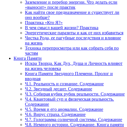
Заземление и перебор энергии. Что делать если
«выносит» после практик
Как найти свое предназначение и существует ли
оно вообще?
Практика «Кто Я?»
В чем смысл вашей жизни? Практика
Энергетические паразиты и как от них избавиться
Чистка Рода, ее пагубные последствия и влияние
на жизнь
Техника перепросмотра или как собрать себя по
частям
Книга Памяти
Искра Творца. Как Дух, Душа и Личность влияют
на жизнь человека
Книга Памяти Звездного Племени. Пролог и
вводная
Ч.1. Реальность и сознание. Содержание
Ч.2. Звездный десант. Содержание
Ч.3. Собирая кубик рубик реальности. Содержание
Ч.4. Квантовый суп и физическая реальность.
Содержание
Ч.5. Время и его аномалии. Содержание
Ч.6. Вирус страха. Содержание
Ч.7. Голограмма солнечной системы. Содержание
Ч.8. Немного истории. Содержание. Книга памяти