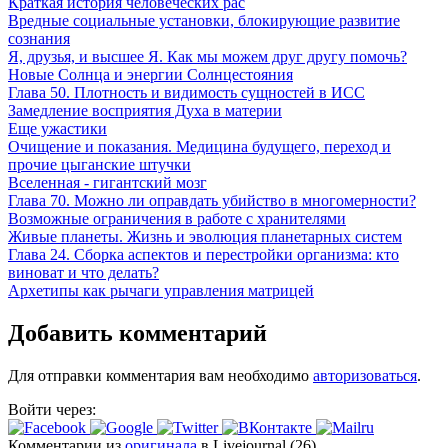
Краткая история человеческих рас
Вредные социальные установки, блокирующие развитие
сознания
Я, друзья, и высшее Я. Как мы можем друг другу помочь?
Новые Солнца и энергии Солнцестояния
Глава 50. Плотность и видимость сущностей в ИСС
Замедление восприятия Духа в материи
Еще ужастики
Очищение и показания. Медицина будущего, переход и
прочие цыганские штучки
Вселенная - гигантский мозг
Глава 70. Можно ли оправдать убийство в многомерности?
Возможные ограничения в работе с хранителями
Живые планеты. Жизнь и эволюция планетарных систем
Глава 24. Сборка аспектов и перестройки организма: кто
виноват и что делать?
Архетипы как рычаги управления матрицей
Добавить комментарий
Для отправки комментария вам необходимо
авторизоваться
.
Войти через:
Комментарии из
оригинала
в Livejournal (26)