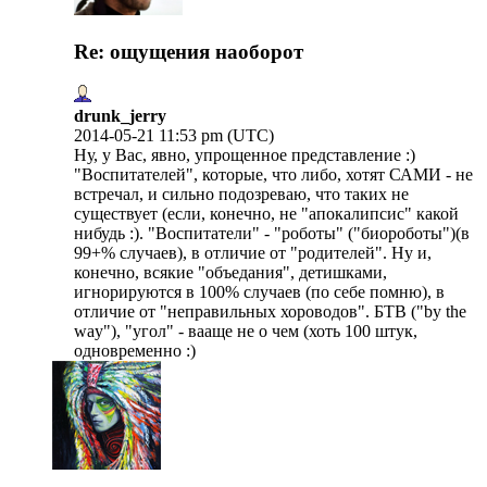
Re: ощущения наоборот
drunk_jerry
2014-05-21 11:53 pm (UTC)
Ну, у Вас, явно, упрощенное представление :)
"Воспитателей", которые, что либо, хотят САМИ - не
встречал, и сильно подозреваю, что таких не
существует (если, конечно, не "апокалипсис" какой
нибудь :). "Воспитатели" - "роботы" ("биороботы")(в
99+% случаев), в отличие от "родителей". Ну и,
конечно, всякие "объедания", детишками,
игнорируются в 100% случаев (по себе помню), в
отличие от "неправильных хороводов". БТВ ("by the
way"), "угол" - вааще не о чем (хоть 100 штук,
одновременно :)