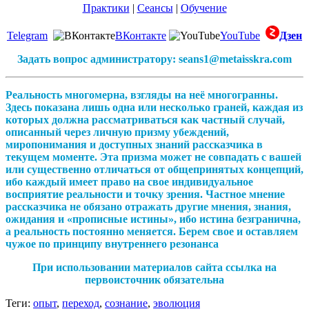
Практики
|
Сеансы
|
Обучение
Telegram
ВКонтакте
YouTube
Дзен
Задать вопрос администратору: seans1@metaisskra.com
Реальность многомерна, взгляды на неё многогранны.
Здесь показана лишь одна или несколько граней, каждая из
которых должна рассматриваться как частный случай,
описанный через личную призму убеждений,
миропонимания и доступных знаний рассказчика в
текущем моменте. Эта призма может не совпадать с вашей
или существенно отличаться от общепринятых концепций,
ибо каждый имеет право на свое индивидуальное
восприятие реальности и точку зрения. Частное мнение
рассказчика не обязано отражать другие мнения, знания,
ожидания и «прописные истины», ибо истина безгранична,
а реальность постоянно меняется. Берем свое и оставляем
чужое по принципу внутреннего резонанса
При использовании материалов сайта ссылка на
первоисточник обязательна
Теги:
опыт
,
переход
,
сознание
,
эволюция