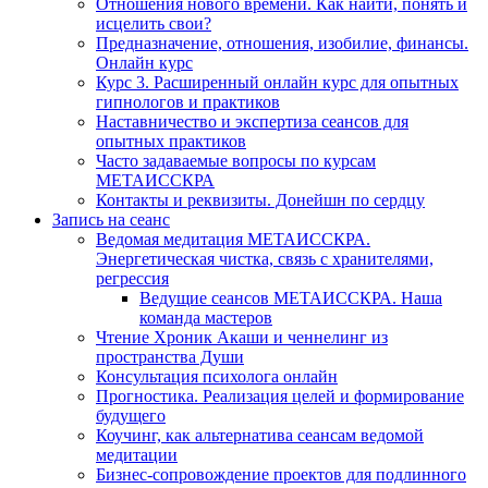
Отношения нового времени. Как найти, понять и
исцелить свои?
Предназначение, отношения, изобилие, финансы.
Онлайн курс
Курс 3. Расширенный онлайн курс для опытных
гипнологов и практиков
Наставничество и экспертиза сеансов для
опытных практиков
Часто задаваемые вопросы по курсам
МЕТАИССКРА
Контакты и реквизиты. Донейшн по сердцу
Запись на сеанс
Ведомая медитация МЕТАИССКРА.
Энергетическая чистка, связь с хранителями,
регрессия
Ведущие сеансов МЕТАИССКРА. Наша
команда мастеров
Чтение Хроник Акаши и ченнелинг из
пространства Души
Консультация психолога онлайн
Прогностика. Реализация целей и формирование
будущего
Коучинг, как альтернатива сеансам ведомой
медитации
Бизнес-сопровождение проектов для подлинного