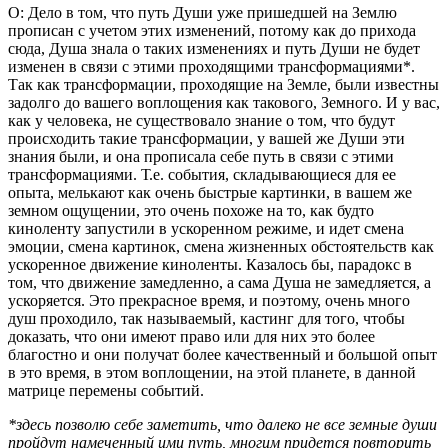
О: Дело в том, что путь Души уже пришедшей на Землю
прописан с учетом этих изменений, потому как до прихода
сюда, Душа знала о таких изменениях и путь Души не будет
изменен в связи с этими проходящими трансформациями*.
Так как трансформации, проходящие на Земле, были известны
задолго до вашего воплощения как такового, Земного. И у вас,
как у человека, не существовало знание о том, что будут
происходить такие трансформации, у вашей же Души эти
знания были, и она прописала себе путь в связи с этими
трансформациями. Т.е. события, складывающиеся для ее
опыта, мелькают как очень быстрые картинки, в вашем же
земном ощущении, это очень похоже на то, как будто
киноленту запустили в ускоренном режиме, и идет смена
эмоции, смена картинок, смена жизненных обстоятельств как
ускоренное движение киноленты. Казалось бы, парадокс в
том, что движение замедленно, а сама Душа не замедляется, а
ускоряется. Это прекрасное время, и поэтому, очень много
душ проходило, так называемый, кастинг для того, чтобы
доказать, что они имеют право или для них это более
благостно и они получат более качественный и большой опыт
в это время, в этом воплощении, на этой планете, в данной
матрице перемены событий.
*здесь позволю себе заметить, что далеко не все земные души
пройдут намеченный ими путь, многим придется повторить