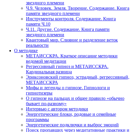
звездного племени
Ч.9. Человек. Земля. Творение. Содержание. Книга
памяти звездного племени
Инструменты контроля. Содержание. Книга
памяти Ч.10
Ч.11. Другие. Содержание. Книга памяти
звездного племени
Квантовый мир. Слияние и разделение веток
реальности
О методике
МЕТАИССКРА. Краткое описание методики
ведомой медитации
Регрессивный гипноз и МЕТАИССКРА.
Кардинальная разница
Эриксоновский гипноз, эстрадный, регрессивный,
МЕТАИССКРА
Мифы и легенды о гипнозе. Гипнологи и
гипнотизеры
О гипнозе на пальцах и общее правило «обычно
бывает по-разному»
Интервью с автором методики
Энергетические блоки, родовые и семейные
программы
Энергетические подключки и выброс эмоций
Поиск пропавших через медитативные практики и