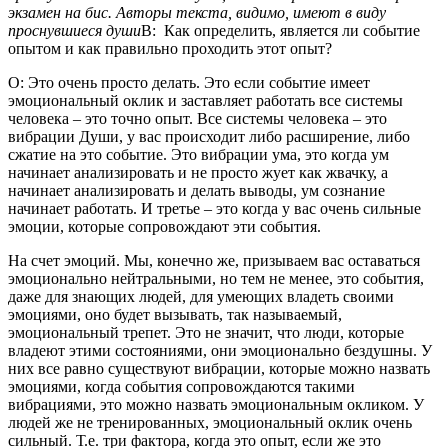
экзамен на бис. Авторы текста, видимо, имеют в виду
проснувшиеся души
В: Как определить, является ли событие
опытом и как правильно проходить этот опыт?
О: Это очень просто делать. Это если событие имеет
эмоциональный оклик и заставляет работать все системы
человека – это точно опыт. Все системы человека – это
вибрации Души, у вас происходит либо расширение, либо
сжатие на это событие. Это вибрации ума, это когда ум
начинает анализировать и не просто жует как жвачку, а
начинает анализировать и делать выводы, ум сознание
начинает работать. И третье – это когда у вас очень сильные
эмоции, которые сопровождают эти события.
На счет эмоций. Мы, конечно же, призываем вас оставаться
эмоционально нейтральными, но тем не менее, это события,
даже для знающих людей, для умеющих владеть своими
эмоциями, оно будет вызывать, так называемый,
эмоциональный трепет. Это не значит, что люди, которые
владеют этими состояниями, они эмоционально бездушны. У
них все равно существуют вибрации, которые можно назвать
эмоциями, когда события сопровождаются такими
вибрациями, это можно назвать эмоциональным окликом. У
людей же не тренированных, эмоциональный оклик очень
сильный. Т.е. три фактора, когда это опыт, если же это