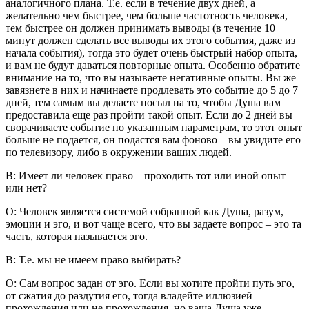
аналогичного плана. Т.е. если в течение двух дней, а
желательно чем быстрее, чем больше частотность человека,
тем быстрее он должен принимать выводы (в течение 10
минут должен сделать все выводы их этого события, даже из
начала события), тогда это будет очень быстрый набор опыта,
и вам не будут даваться повторные опыта. Особенно обратите
внимание на то, что вы называете негативные опыты. Вы же
завязнете в них и начинаете продлевать это событие до 5 до 7
дней, тем самым вы делаете посыл на то, чтобы Душа вам
предоставила еще раз пройти такой опыт. Если до 2 дней вы
сворачиваете событие по указанным параметрам, то этот опыт
больше не подается, он подастся вам фоново – вы увидите его
по телевизору, либо в окружении ваших людей.
В: Имеет ли человек право – проходить тот или иной опыт
или нет?
О: Человек является системой собранной как Душа, разум,
эмоции и эго, и вот чаще всего, что вы задаете вопрос – это та
часть, которая называется эго.
В: Т.е. мы не имеем право выбирать?
О: Сам вопрос задан от эго. Если вы хотите пройти путь эго,
от сжатия до раздутия его, тогда владейте иллюзией
прохождения или не прохождения, но ваша Душа уже