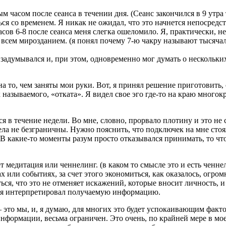
 часом после сеанса в течении дня. (Сеанс закончился в 9 утра
ся со временем. Я никак не ожидал, что это начнется непосредс
часов 6-8 после сеанса меня слегка ошеломило. Я, практически, 
 со всем мирозданием. (я понял почему 7-ю чакру называют тысяч
адумывался и, при этом, одновременно мог думать о нескольких 
 на то, чем заняты мои руки. Вот, я принял решение приготовить
к называемого, «отката». Я видел свое эго где-то на краю мног
 течение недели. Во мне, словно, прорвало плотину и это не с
ла не безграничны. Нужно пояснить, что подключек на мне стоял
. В какие-то моменты разум просто отказывался принимать, то что
т медитация или ченнелинг. (в каком то смысле это и есть ченне
или событиях, за счет этого экономиться, как оказалось, огромно
я, что это не отменяет искажений, которые вносит личность, и в
й я интерпретировал получаемую информацию.
 это мы, и, я думаю, для многих это будет успокаивающим факто
информации, весьма ограничен. Это очень, по крайней мере в мо