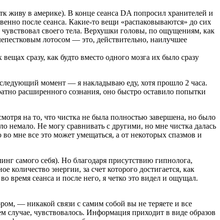
 тк живу в америке). В конце сеанса DA попросил хранителей и
твенно после сеанса. Какие-то вещи «распаковываются» до сих
не чувствовал своего тела. Верхушки головы, по ощущениям, как
алепестковым лотосом — это, действительно, наилучшее
вещах сразу, как будто вместо одного мозга их было сразу
, следующий момент — я накладываю еду, хотя прошло 2 часа.
ократно расширенного сознания, оно быстро оставило попытки
мотря на то, что чистка не была полностью завершена, но было
о немало. Не могу сравнивать с другими, но мне чистка далась
 во мне все это может умещаться, а от некоторых спазмов и
линг самого себя). Но благодаря присутствию гипнолога,
е количество энергии, за счет которого достигается, как
о время сеанса и после него, я четко это видел и ощущал.
ром, — никакой связи с самим собой вы не теряете и все
ем случае, чувствовалось. Информация приходит в виде образов