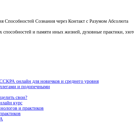
 Способностей Сознания через Контакт с Разумом Абсолюта
пособностей и памяти иных жизней, духовные практики, эзотер
ИССКРА онлайн для новичков и среднего уровня
коллегами и подопечными
сцелить свои?
нлайн курс
пнологов и практиков
 практиков
РА