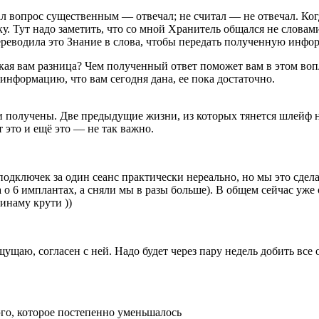
л вопрос существенным — отвечал; не считал — не отвечал. Ког
 Тут надо заметить, что со мной Хранитель общался не словами 
переводила это Знание в слова, чтобы передать полученную инф
кая вам разница? Чем полученный ответ поможет вам в этом воп
нформацию, что вам сегодня дана, ее пока достаточно.
и получены. Две предыдущие жизни, из которых тянется шлейф 
 это и ещё это — не так важно.
подключек за один сеанс практически нереально, но мы это сдела
 о 6 имплантах, а сняли мы в разы больше). В общем сейчас уже 
динаму крути ))
 ощущаю, согласен с ней. Надо будет через пару недель добить в
эго, которое постепенно уменьшалось