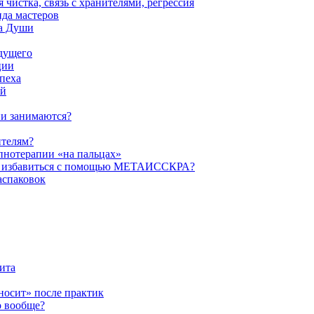
истка, связь с хранителями, регрессия
да мастеров
ва Души
удущего
ции
пеха
ой
ни занимаются?
ителям?
пнотерапии «на пальцах»
их избавиться с помощью МЕТАИССКРА?
аспаковок
ита
ыносит» после практик
о вообще?