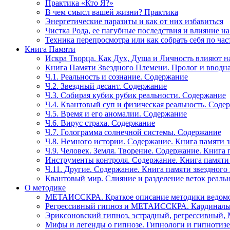
Практика «Кто Я?»
В чем смысл вашей жизни? Практика
Энергетические паразиты и как от них избавиться
Чистка Рода, ее пагубные последствия и влияние н
Техника перепросмотра или как собрать себя по час
Книга Памяти
Искра Творца. Как Дух, Душа и Личность влияют н
Книга Памяти Звездного Племени. Пролог и вводн
Ч.1. Реальность и сознание. Содержание
Ч.2. Звездный десант. Содержание
Ч.3. Собирая кубик рубик реальности. Содержание
Ч.4. Квантовый суп и физическая реальность. Соде
Ч.5. Время и его аномалии. Содержание
Ч.6. Вирус страха. Содержание
Ч.7. Голограмма солнечной системы. Содержание
Ч.8. Немного истории. Содержание. Книга памяти 
Ч.9. Человек. Земля. Творение. Содержание. Книга
Инструменты контроля. Содержание. Книга памяти
Ч.11. Другие. Содержание. Книга памяти звездного
Квантовый мир. Слияние и разделение веток реаль
О методике
МЕТАИССКРА. Краткое описание методики ведом
Регрессивный гипноз и МЕТАИССКРА. Кардинальн
Эриксоновский гипноз, эстрадный, регрессивны
Мифы и легенды о гипнозе. Гипнологи и гипнотиз