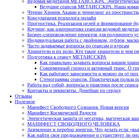
Ведомая медитация МЕТАИССКРА. Энергетическая ч
Ведущие сеансов МЕТАИССКРА. Наша коман
Чтение Хроник Акаши и ченнелинг из пространст
Консультация психолога онлайн
Прогностика. Реализация целей и формирование б
Коучинг, как альтернатива сеансам ведомой медита
Бизнес-сопровождение проектов для подлинного ус
Индивидуальная работа с двойником, дублем, маск
Часто задаваемые вопросы по сеансам и курсам
Хранители и их роли. Кто такие хранители и чем о
Подготовка к сеансу МЕТАИССКРА
Как правильно задавать вопросы вашим хран
Современный гипноз и активный транс. О ги
Как работают зависимости и можно ли от н
Стенограммы сеансов. Практическая польза р
Работа над собой, вопросы и практики после сеанса
Контакты и реквизиты. Донейшн по сердцу
Отзывы
Полезное
Манифест Свободного Сознания. Новая версия
Манифест Космической Радости
Энергетическая защита от негатива, магическая защ
МАНИФЕСТ СВОБОДНОГО ЧЕЛОВЕКА
Заземление и перебор энергии. Что делать если «в
Как найти свое предназначение и существует ли он