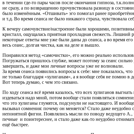
в течении где-то пары часов после окончания гипноза, т.к.полн
не сразу, а по возвращению прочувствовала разницу в состояни
было изменённым. «Отшивать» эго помогал ранее приобретённ
и т.д. Во время сеанса не было никакого страха, чувствовала с
К вечеру самочувствие/настроение были хорошими, позитивным
кристалл, ощущалась приятная прохладная свежесть. Лишний раз
некоторые ответы мне уже были даны до сеанса, а во время ег
весь сеанс, долгая чистка, как на деле и вышло.
Понравился метод «самочистки», его можно реально использов
Погружаться пришлось глубже, может поэтому за сеанс сильно у
завершить, и даже мои личные вопросы уже не волновали.
За время сеанса появились вопросы к себе: мне показалось, что 
не только благодаря «хулиганам», а я вообще себя не помню в д
Вот теперь думаю, с чем это связано.
По ходу сеанса всё время казалось, что всех хулиганов выгнать 
издеваться надо мной, потом вообще стали появляться сомнени
что это хулиганы глумятся, подсунули не настоящего. И вообще
вызывал сомнения: почему он меняется? Стало даже неудобно от
непонятной фигни. Появлялись мысли по поводу ведущего А., ч
печные и поинтереснее, и стало даже как-то неудобно отнимать
ещё быстрее.