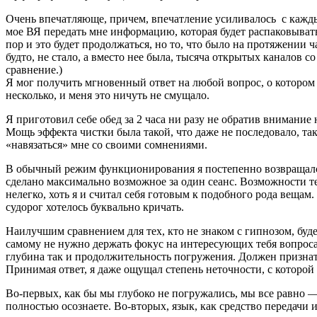
Очень впечатляюще, причем, впечатление усиливалось с каждым
мое ВЯ передать мне информацию, которая будет распаковывать
пор и это будет продолжаться, но то, что было на протяжении 
будто, не стало, а вместо нее была, тысяча открытых каналов
сравнение.)
Я мог получить мгновенный ответ на любой вопрос, о котором з
несколько, и меня это ничуть не смущало.
Я приготовил себе обед за 2 часа ни разу не обратив внимание
Мощь эффекта чистки была такой, что даже не последовало, та
«навязаться» мне со своими сомнениями.
В обычный режим функционирования я постепенно возвращался в
сделано максимально возможное за один сеанс. Возможности те
нелегко, хоть я и считал себя готовым к подобного рода вещам
судорог хотелось буквально кричать.
Наилучшим сравнением для тех, кто не знаком с гипнозом, буде
самому не нужно держать фокус на интересующих тебя вопросах 
глубина так и продолжительность погружения. Должен признатьс
Принимая ответ, я даже ощущал степень неточности, с которо
Во-первых, как бы мы глубоко не погружались, мы все равно —
полностью осознаете. Во-вторых, язык, как средство передачи 