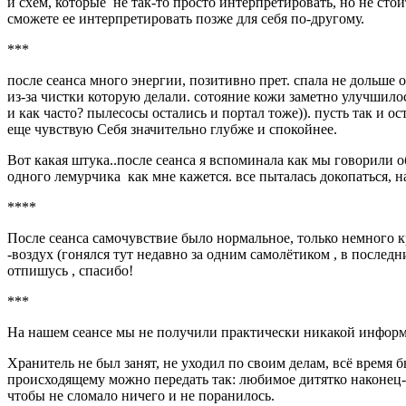
и схем, которые не так-то просто интерпретировать, но не сто
сможете ее интерпретировать позже для себя по-другому.
***
после сеанса много энергии, позитивно прет. спала не дольше 
из-за чистки которую делали. сотояние кожи заметно улучшилос
и как часто? пылесосы остались и портал тоже)). пусть так и о
еще чувствую Себя значительно глубже и спокойнее.
Вот какая штука..после сеанса я вспоминала как мы говорили 
одного лемурчика как мне кажется. все пыталась докопаться, н
****
После сеанса самочувствие было нормальное, только немного к
-воздух (гонялся тут недавно за одним самолётиком , в послед
отпишусь , спасибо!
***
На нашем сеансе мы не получили практически никакой информа
Хранитель не был занят, не уходил по своим делам, всё время 
происходящему можно передать так: любимое дитятко наконец-т
чтобы не сломало ничего и не поранилось.