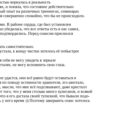
остью вернулась в реальность
ях, и поняла, что состояние действительно
ый опыт на различных тренингах, семинарах
ебя совершенно спокойно, что бы не происходило.
и. В районе сердца, где был установлен
 убедилась, что все ответы есть в нас самих,
о подтвердились. Перед сеансом приснился
ать самостоятельно.
стала, к концу чистки хотелось её побыстрее
я себя не могу увидеть в зеркале
еталях, не могу вспомнить свои глаза.
не удастся, они всё равно будут оставаться и
я по поводу истинности хранителя, эго шептало,
, мысли, что мне всё подсовывают, даже кристалл
 того, что у меня столько много хулиганов, и всякой
то я его достала своей тупизной, что бывали подо-
 у него время :)) Поэтому завершить сеанс хотелось