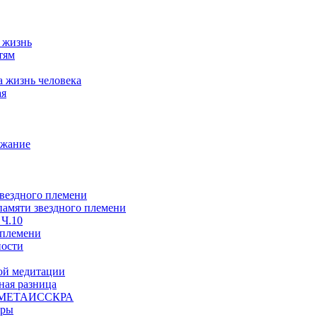
а жизнь
тям
а жизнь человека
ая
ржание
звездного племени
 памяти звездного племени
 Ч.10
 племени
ности
ой медитации
ая разница
й, МЕТАИССКРА
еры