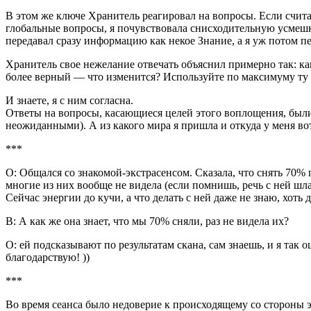
В этом же ключе Хранитель реагировал на вопросы. Если счита
глобальные вопросы, я почувствовала снисходительную усмешку.
передавал сразу информацию как некое Знание, а я уж потом 
Хранитель свое нежелание отвечать объяснил примерно так: ка
более верный — что изменится? Используйте по максимуму ту и
И знаете, я с ним согласна.
Ответы на вопросы, касающиеся целей этого воплощения, был
неожиданными). А из какого мира я пришла и откуда у меня вот
***
О: Общался со знакомой-экстрасенсом. Сказала, что снять 70% 
многие из них вообще не видела (если помнишь, речь с ней шла
Сейчас энергии до кучи, а что делать с ней даже не знаю, хоть 
В: А как же она знает, что мы 70% сняли, раз не видела их?
О: ей подсказывают по результатам скана, сам знаешь, и я так
благодарствую! ))
***
Во время сеанса было недоверие к происходящему со стороны 