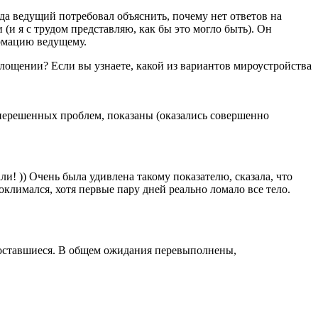
да ведущий потребовал объяснить, почему нет ответов на
(и я с трудом представляю, как бы это могло быть). Он
ормацию ведущему.
лощении? Если вы узнаете, какой из вариантов мироустройства
нерешенных проблем, показаны (оказались совершенно
ли! )) Очень была удивлена такому показателю, сказала, что
оклимался, хотя первые пару дней реально ломало все тело.
се оставшиеся. В общем ожидания перевыполнены,