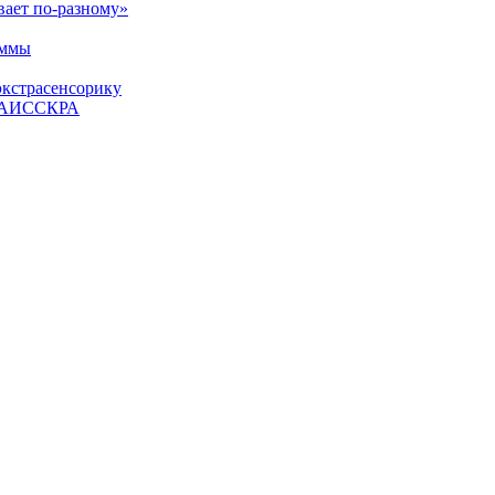
вает по-разному»
аммы
экстрасенсорику
ЕТАИССКРА