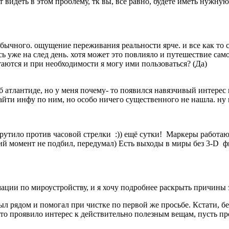
ит видеть в этом проблему, тк вы, все равно, будете иметь нужн
обычного. ощущение переживания реальности ярче. и все как то с
ь уже на след день. хотя может это повлияло и путешествие само
стаются и при необходимости я могу ими пользоваться? (Да)
об атлантиде, но у меня почему- то появился навязчивый интерес
айти инфу по ним, но особо ничего существенного не нашла. ну 
рутило против часовой стрелки :)) ещё сутки! Маркеры работают
ний момент не подбил, передумал) Есть выходы в миры без 3-D фи
ции по мироустройству, и я хочу подробнее раскрыть причины 
был рядом и помогал при чистке по первой же просьбе. Кстати, 
о проявило интерес к действительно полезным вещам, пусть про