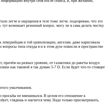
ую информацию внутри себя после сеанса, и, при желании,
тало легче и ощущения в теле тоже легче. подозреваю, что это
. тут возникает резонный вопрос. могу ли я сама делать чистку
 к лемурийцам и той цивилизации, ангелам. даже нарисовала
и вопросы типа откуда я и в этом духе повисли в пространстве
, причём на разных уровнях, от галактики до ракеты воздух
зики как таковой я так думаю 5-7 D. Если будет что-то стоящее
этого умалчивания.
без просьбы не вмешивался. В целом его отношение к
бует, глядишь и научится чему. Надо только присматривать,