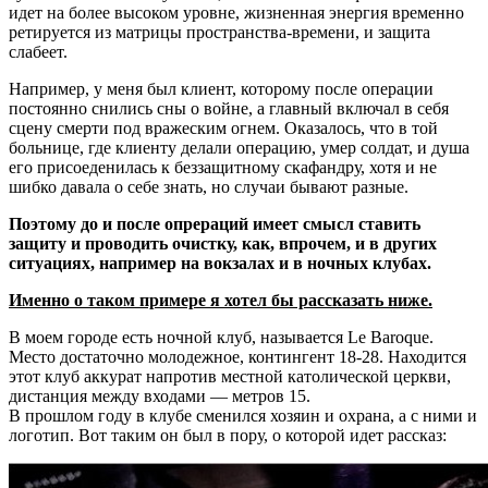
идет на более высоком уровне, жизненная энергия временно
ретируется из матрицы пространства-времени, и защита
слабеет.
Например, у меня был клиент, которому после операции
постоянно снились сны о войне, а главный включал в себя
сцену смерти под вражеским огнем. Оказалось, что в той
больнице, где клиенту делали операцию, умер солдат, и душа
его присоеденилась к беззащитному скафандру, хотя и не
шибко давала о себе знать, но случаи бывают разные.
Поэтому до и после опрераций имеет смысл ставить
защиту и проводить очистку, как, впрочем, и в других
ситуациях, например на вокзалах и в ночных клубах.
Именно о таком примере я хотел бы рассказать ниже.
В моем городе есть ночной клуб, называется Le Baroque.
Место достаточно молодежное, контингент 18-28. Находится
этот клуб аккурат напротив местной католической церкви,
дистанция между входами — метров 15.
В прошлом году в клубе сменился хозяин и охрана, а с ними и
логотип. Вот таким он был в пору, о которой идет рассказ: