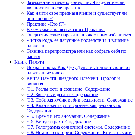
Заземление и перебор энергии. Что делать если
«выносит» после практик
Как найти свое предназначение и существует ли
оно вообще?
Практика «Кто Я?»
В чем смысл вашей жизни? Практика
Энергетические паразиты и как от них избавиться
Чистка Рода, ее пагубные последствия и влияние
на жизнь
Техника перепросмотра или как собрать себя по
частям
Книга Памяти
Искра Творца. Как Дух, Душа и Личность влияют
на жизнь человека
Книга Памяти Звездного Племени. Пролог и
вводная
Ч.1. Реальность и сознание. Содержание
Ч.2. Звездный десант. Содержание
Ч.3. Собирая кубик рубик реальности. Содержание
Ч.4. Квантовый суп и физическая реальность.
Содержание
Ч.5. Время и его аномалии. Содержание
Ч.6. Вирус страха. Содержание
Ч.7. Голограмма солнечной системы. Содержание
Ч.8. Немного истории. Содержание. Книга памяти