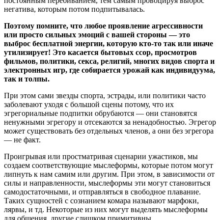
постоянным перебиванием, тем самым провоцируя выброс
негатива, которым потом подпитывалась.
Поэтому помните, что любое проявление агрессивности
или просто сильных эмоций с вашей стороны — это
выброс бесплатной энергии, которую кто-то так или иначе
утилизирует! Это касается бытовых ссор, просмотров
фильмов, политики, секса, религий, многих видов спорта и
электронных игр, где собирается урожай как индивидуума,
так и толпы.
При этом сами звезды спорта, эстрады, или политики часто
заболевают уходя с большой сцены потому, что их
эгрегориальные подпитки обрубаются — они становятся
ненужными эгрегору и отсекаются за ненадобностью.
Эгрегор
может существовать без отдельных членов, а они без эгрегора
— не факт.
Проигрывая или простматривая сценарии ужастиков, мы
создаем соответствующие мыслеформы, которые потом могут
липнуть к нам самим или другим. При этом, в зависимости от
силы и направленности, мыслеформы эти могут становиться
самодостаточными, и отправляться в свободное плавание.
Таких сущностей с сознанием комара называют марфоки,
лярвы, и тд. Некоторые из них могут выделять мыслеформы
для общения, другие слишком примитивны.