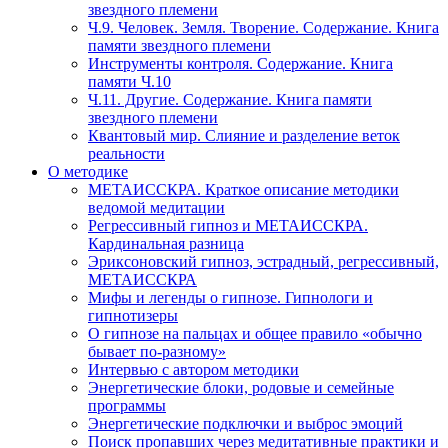
звездного племени
Ч.9. Человек. Земля. Творение. Содержание. Книга
памяти звездного племени
Инструменты контроля. Содержание. Книга
памяти Ч.10
Ч.11. Другие. Содержание. Книга памяти
звездного племени
Квантовый мир. Слияние и разделение веток
реальности
О методике
МЕТАИССКРА. Краткое описание методики
ведомой медитации
Регрессивный гипноз и МЕТАИССКРА.
Кардинальная разница
Эриксоновский гипноз, эстрадный, регрессивный,
МЕТАИССКРА
Мифы и легенды о гипнозе. Гипнологи и
гипнотизеры
О гипнозе на пальцах и общее правило «обычно
бывает по-разному»
Интервью с автором методики
Энергетические блоки, родовые и семейные
программы
Энергетические подключки и выброс эмоций
Поиск пропавших через медитативные практики и