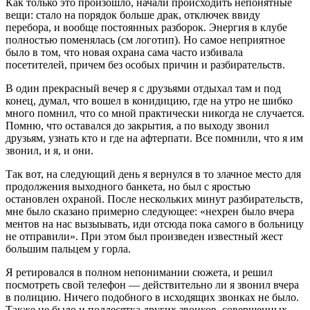
Как только это произошло, начали происходить непонятные
вещи: стало на порядок больше драк, отключек ввиду
перебора, и вообще постоянных разборок. Энергия в клубе
полностью поменялась (см логотип). Но самое неприятное
было в том, что новая охрана сама часто избивала
посетителей, причем без особых причин и разбирательств.
В один прекрасный вечер я с друзьями отдыхал там и под
конец, думал, что вошел в конидицию, где на утро не шибко
много помнил, что со мной практически никогда не случается.
Помню, что оставался до закрытия, а по выходу звонил
друзьям, узнать кто и где на афтерпати. Все помнили, что я им
звонил, и я, и они.
Так вот, на следующий день я вернулся в то злачное место для
продолжения выходного банкета, но был с яростью
остановлен охраной. После нескольких минут разбирательств,
мне было сказано примерно следующее: «нехрен было вчера
ментов на нас вызыывать, иди отсюда пока самого в больницу
не отправили». При этом был произведен известный жест
большим пальцем у горла.
Я ретировался в полном непонимании сюжета, и решил
посмотреть свой телефон — действительно ли я звонил вчера
в полицию. Ничего подобного в исходящих звонках не было.
Также не было и полдесятка других звонков, совершенных