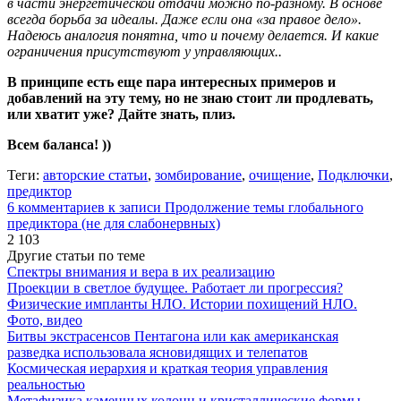
в части энергетической отдачи можно по-разному. В основе
всегда борьба за идеалы. Даже если она «за правое дело».
Надеюсь аналогия понятна, что и почему делается. И какие
ограничения присутствуют у управляющих..
В принципе есть еще пара интересных примеров и
добавлений на эту тему, но не знаю стоит ли продлевать,
или хватит уже? Дайте знать, плиз.
Всем баланса! ))
Теги:
авторские статьи
,
зомбирование
,
очищение
,
Подключки
,
предиктор
6 комментариев
к записи Продолжение темы глобального
предиктора (не для слабонервных)
2 103
Другие статьи по теме
Спектры внимания и вера в их реализацию
Проекции в светлое будущее. Работает ли прогрессия?
Физические импланты НЛО. Истории похищений НЛО.
Фото, видео
Битвы экстрасенсов Пентагона или как американская
разведка использовала ясновидящих и телепатов
Космическая иерархия и краткая теория управления
реальностью
Метафизика каменных колонн и кристаллические формы