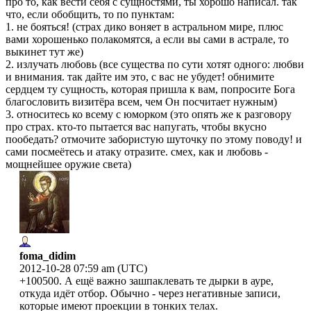
про то, как вести себя с сущностями, ты хорошо написал. так
что, если обобщить, то по пунктам:
1. не бояться! (страх дико воняет в астральном мире, плюс
вами хорошенько полакомятся, а если вы сами в астрале, то
выкинет тут же)
2. излучать любовь (все существа по сути хотят одного: любви
и внимания. так дайте им это, с вас не убудет! обнимите
сердцем ту сущность, которая пришла к вам, попросите Бога
благословить визитёра всем, чем Он посчитает нужным)
3. относитесь ко всему с юморком (это опять же к разговору
про страх. кто-то пытается вас напугать, чтобы вкусно
пообедать? отмочите забористую шуточку по этому поводу! и
сами посмеётесь и атаку отразите. смех, как и любовь -
мощнейшее оружие света)
foma_didim
2012-10-28 07:59 am (UTC)
+100500. А ещё важно зашпаклевать те дырки в ауре,
откуда идёт отбор. Обычно - через негативные записи,
которые имеют проекции в тонких телах.