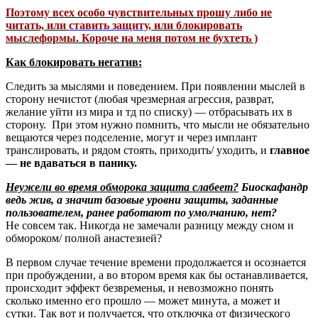
Поэтому всех особо чувствительных прошу либо не
читать, или
ставить защиту
, или блокировать
мыслеформы. Короче на меня потом не бухтеть )
Как блокировать негатив:
Следить за мыслями и поведением. При появлении мыслей в
сторону нечистот (любая чрезмерная агрессия, разврат,
желание уйти из мира и тд по списку) — отбрасывать их в
сторону. При этом нужно помнить, что мысли не обязательно
вещаются через подселение, могут и через имплант
транслировать, и рядом стоять, приходить/ уходить, и
главное
— не вдаваться в панику.
Неужели во время обморока защита слабеет?
Биоскафандр
ведь жив, а значит базовые уровни защиты, заданные
пользователем, ранее работают по умолчанию, нет?
Не совсем так. Никогда не замечали разницу между сном и
обмороком/ полной анастезией?
В первом случае течение времени продолжается и осознается
при пробуждении, а во втором время как бы останавливается,
происходит эффект безвременья, и невозможно понять
сколько именно его прошло — может минута, а может и
сутки. Так вот и получается, что отключка от физического