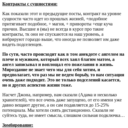
Контракты с сущностями:
Как показали этот и предыдущие посты, контракт на уровне
сущности часто идет из прошлых жизней, +подобное
притягивает подобное, + магия, + привороты +еще куча
причин. Высшие я (мы) не всегда в курсе про такие
контракты, тк они не спускаются на наш уровень, а
вибрируют гораздо выше, что иногда не позволяет им даже
видеть подселенцев.
По сути, часто происходит как в том анекдоте с ангелом на
плече и мужиком, который всех хаял благим матом, а
ангел записывал и воплощал его пожелания в жизнь.
Мироздание не знает чего мы для себя хотим, и
предполагает, что раз мы не ведем борьбу, то нам ситуация
очень даже подходит. Это не только подселений касается,
но и других аспектов жизни тоже.
Насчет Джона, например, нам сказали (Адама и несколько
хранителей), что все очень даже запущено, от его имени уже
давно вещают другие, а он сам подавляется до 15-25%
потенциала. Мы хотели снять дистанционно. Сказали не
суйтесь туда, не имеет смысла, слишком сильная подключка…
Зомбирование: