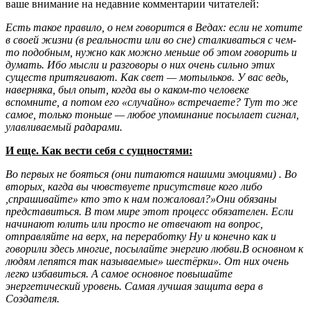
ваше внимание на недавние комментарии читателей:
Есть такое правило, о нем говорится в Ведах: если не хотите
в своей жизни (в реальности или во сне) сталкиваться с чем-
то подобным, нужно как можно меньше об этом говорить и
думать. Ибо мысли и разговоры о них очень сильно этих
существ притягивают. Как свет — мотыльков. У вас ведь,
наверняка, был опыт, когда вы о каком-то человеке
вспомните, а потом его «случайно» встречаете? Тут то же
самое, только тоньше — любое упоминание посылает сигнал,
улавливаемый радарами.
И еще. Как вести себя с сущностями:
Во первых не бояться (они питаются нашими эмоциями) . Во
вторых, кагда вы чювствуете присутствие кого либо
,спрашивайте» кто это к нам пожаловал?»Они обязаны
представиться. В том мире этот процесс обязателен. Если
начинают юлить или просто не отвечают на вопрос,
отправляйте на верх, на переработку Ну и конечно как и
говорили здесь многие, посылайте энергию любви.В основном к
людям лепятся так называемые» шестёрки». От них очень
легко избавиться. А самое основное повышайте
энергетический уровень. Самая лучшая защита вера в
Создателя.