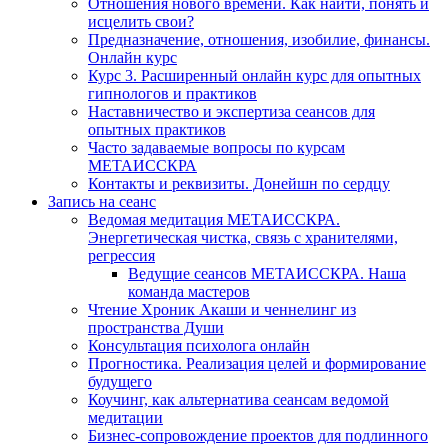
Отношения нового времени. Как найти, понять и
исцелить свои?
Предназначение, отношения, изобилие, финансы.
Онлайн курс
Курс 3. Расширенный онлайн курс для опытных
гипнологов и практиков
Наставничество и экспертиза сеансов для
опытных практиков
Часто задаваемые вопросы по курсам
МЕТАИССКРА
Контакты и реквизиты. Донейшн по сердцу
Запись на сеанс
Ведомая медитация МЕТАИССКРА.
Энергетическая чистка, связь с хранителями,
регрессия
Ведущие сеансов МЕТАИССКРА. Наша
команда мастеров
Чтение Хроник Акаши и ченнелинг из
пространства Души
Консультация психолога онлайн
Прогностика. Реализация целей и формирование
будущего
Коучинг, как альтернатива сеансам ведомой
медитации
Бизнес-сопровождение проектов для подлинного