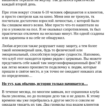
каждый второй день.
При этом вокруг стояли 6-10 человек официантов и клиентов,
и просто смотрели как на кино. Меня они не тронули, тк
посчитали достаточно взрослой личностью, с которой было
бы слишком много возни. Мне просто что-то нашептали на
ухо и уложили на пол. Я не оказывал сопротивления, тк был
практически отключен на несколько минут. Ни одной ссадины
или царапины я на себе не обнаружил.
Любая агрессия также разрушает нашу защиту, а тем более
такой неимоверный шок, будь то физический или
эмоциональный, способствуя передаче сущности. Напомню,
что клуб этот находится прямо рядом с церковью. Вы можете
представить себе какой там энергоинформационный фон? И
как легко можно произвести подключку к людям, которые
пришли в святое место, и уж точно не ожидают никаких атак
по определению…
Но тут, как обычно, история только начинается…
В течение месяца, по многим заявкам, все охранники клуба
были уволены, но до полиции дело так и не дошло. К этому
времени мы уже перебрались в другое место и совсем не
ожидали увидеть их там. Два громилы под видом клиентов