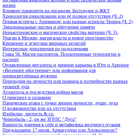
жизни
Влияние приворота на организм. Бесплодие и ЖКТ
Хронология цивилизации или её полное отсутствие (Ч. 2)
Первая встреча с Ариманом, или разные аспекты Творца (Ч. 2)
Эмоциональные чистки и обнуление памяти
Неньютоновские и магические свойства материи (Ч. 3).
Ураган в Москве, магия власти и новое пространство
Крещение и эгрегоры мировых религий
Интересные дополнения по подселениям
Глава 56. Магия паспортов. Психотронные технологии и
паспорт
Оплавленные мегалиты и древние карьеры в Юте и Аризоне
«Весеннее обострение» или информация для
непросветлённых мужчин
Переходим на личности или разница в потребностях разных
уровней душ
Атлантида и последствия войны магов
О пирсинге и силиконе
Панические атаки с точки зрения личности, души, духа
О возможностях или их отсутствии
Изобилие, зрелость & co.
Чернобыль - 2, он же ЗГРЛС "Дуга"
Важность доверия к себе и метафизика желчного пузыря
Предсказание 17 июля. Армагеддон или Апокалипсис?