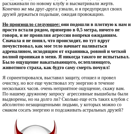
расхаживали по новому клубу и высматривали жертв.
Конечно же мы друг-друга узнали, и я предупредил своих
друзей держаться подальше, ожидая провокацию.
Но произошло следующее:
они подошли в плотную к нам и
просто встали рядом, примерно в 0,5 метра, ничего не
говоря, и не проявляя агрессии вопреки ожиданиям.
Сначала я не понял, что происходит, но тут вдруг
почувствовал, как мое тело начнает наливаться
адреналином, исходящим от охранника, ровной и четкой
волной проникая в меня. Я никогда такого не испытывал.
Было ощущение накатывающего, ослепляющего,
животного страха, как будто саму смерть почуял!
Я сориентировался, выставил защиту, отошел и провел
очистку, но все еще чувствовал эту энергию в течение
нескольких часов. очень неприятное ощущение, скажу вам.
По нашему дружному запросу агрессивные вышибалы были
выдворены, но на долго ли? Сколько еще есть таких клубов с
абсолютно незащищенными людьми, у которых можно со
смаком сосать энергию и подсаживать астральных друзей?