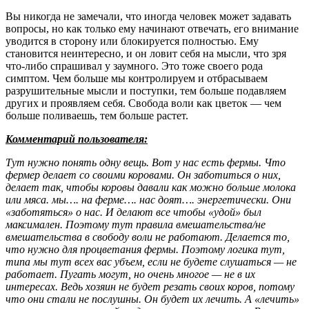
Вы никогда не замечали, что иногда человек может задавать
вопросы, но как только ему начинают отвечать, его внимание
уводится в сторону или блокируется полностью. Ему
становится неинтересно, и он ловит себя на мысли, что зря
что-либо спрашивал у заумного. Это тоже своего рода
симптом. Чем больше мы контролируем и отбрасываем
разрушительные мысли и поступки, тем больше подавляем
других и проявляем себя. Свобода воли как цветок — чем
больше поливаешь, тем больше растет.
Комментарий пользователя:
Тут нужно понять одну вещь. Вот у нас есть фермы. Что
фермер делает со своими коровами. Он заботиться о них,
делает так, чтобы коровы давали как можно больше молока
или мяса. мы…. на ферме…. нас доят…. энергетически. Они
«заботяться» о нас. И делают все чтобы «удой» был
максимален. Поэтому тут правила вмешательства/не
вмешательства в свободу воли не работают. Делается то,
что нужно для процветания фермы. Поэтому логика тут,
типа мы тут всех вас убъем, если не будете слушаться — не
работает. Пугать могут, но очень многое — не в их
интересах. Ведь хозяин не будет резать своих коров, потому
что они стали не послушны. Он будет их лечить. А «лечить»