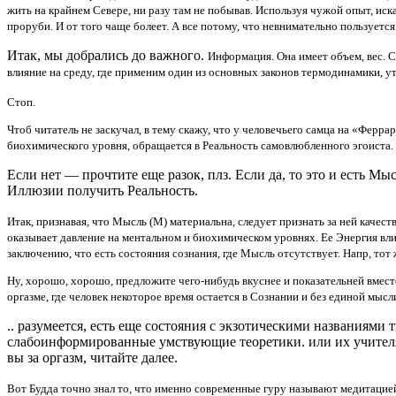
жить на крайнем Севере, ни разу там не побывав. Используя чужой опыт, ис
проруби. И от того чаще болеет. А все потому, что невнимательно пользуетс
Итак, мы добрались до важного.
Информация. Она имеет объем, вес. 
влияние на среду, где применим один из основных законов термодинамики, 
Стоп.
Чтоб читатель не заскучал, в тему скажу, что у человечьего самца на «Ферр
биохимического уровня, обращается в Реальность самовлюбленного эгоиста.
Если нет — прочтите еще разок, плз. Если да, то это и есть М
Иллюзии получить Реальность.
Итак, признавая, что Мысль (М) материальна, следует признать за ней качест
оказывает давление на ментальном и биохимическом уровнях. Ее Энергия вл
заключению, что есть состояния сознания, где Мысль отсутствует. Напр, тот 
Ну, хорошо, хорошо, предложите чего-нибудь вкуснее и показательней вмес
оргазме, где человек некоторое время остается в Сознании и без единой мысл
.. разумеется, есть еще состояния с экзотическими названиями
слабоинформированные умствующие теоретики. или их учителя
вы за оргазм, читайте далее.
Вот Будда точно знал то, что именно современные гуру называют медитацией