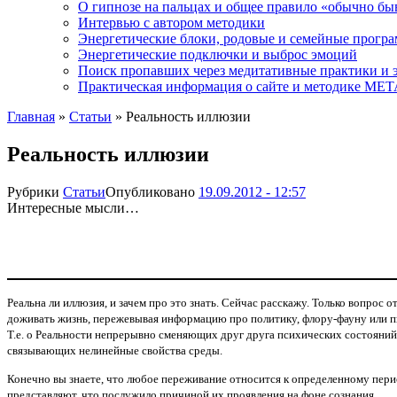
О гипнозе на пальцах и общее правило «обычно бы
Интервью с автором методики
Энергетические блоки, родовые и семейные прогр
Энергетические подключки и выброс эмоций
Поиск пропавших через медитативные практики и 
Практическая информация о сайте и методике М
Главная
»
Статьи
»
Реальность иллюзии
Реальность иллюзии
Рубрики
Статьи
Опубликовано
19.09.2012 - 12:57
Интересные мысли…
Реальна ли иллюзия, и зачем про это знать. Сейчас расскажу. Только вопрос 
доживать жизнь, пережевывая информацию про политику, флору-фауну или п
Т.е. о Реальности непрерывно сменяющих друг друга психических состояний
связывающих нелинейные свойства среды.
Конечно вы знаете, что любое переживание относится к определенному перио
представляют, что послужило причиной их проявления на фоне сознания.