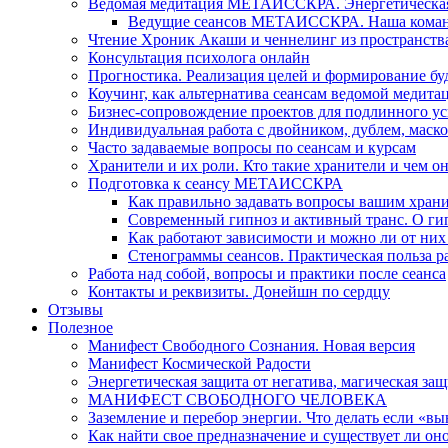
Ведомая медитация МЕТАИССКРА. Энергетическая ч
Ведущие сеансов МЕТАИССКРА. Наша коман
Чтение Хроник Акаши и ченнелинг из пространст
Консультация психолога онлайн
Прогностика. Реализация целей и формирование б
Коучинг, как альтернатива сеансам ведомой медита
Бизнес-сопровождение проектов для подлинного ус
Индивидуальная работа с двойником, дублем, маск
Часто задаваемые вопросы по сеансам и курсам
Хранители и их роли. Кто такие хранители и чем о
Подготовка к сеансу МЕТАИССКРА
Как правильно задавать вопросы вашим хран
Современный гипноз и активный транс. О ги
Как работают зависимости и можно ли от н
Стенограммы сеансов. Практическая польза р
Работа над собой, вопросы и практики после сеанса
Контакты и реквизиты. Донейшн по сердцу
Отзывы
Полезное
Манифест Свободного Сознания. Новая версия
Манифест Космической Радости
Энергетическая защита от негатива, магическая защ
МАНИФЕСТ СВОБОДНОГО ЧЕЛОВЕКА
Заземление и перебор энергии. Что делать если «в
Как найти свое предназначение и существует ли он