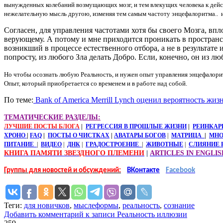
вынужденных колебаний возмущающих мозг, и тем влекущих человека к дейс
нежелательную мысль другою, изменяя тем самым частоту энцефалоритма.. ил
Согласен, для управления частотами хотя бы своего Мозга, впло
верующему. А потому и мне приходится проникать в пространс
возникший в процессе естественного отбора, а не в результат
попросту, из любого Зла делать Добро. Если, конечно, он из л
Но чтобы осознать любую Реальность, и нужен опыт управления энцефалорит
Опыт, который приобретается со временем и в работе над собой.
По теме:
Bank of America Merrill Lynch оценил вероятность жиз
ТЕМАТИЧЕСКИЕ РАЗДЕЛЫ:
ЛУЧШИЕ ПОСТЫ БЛОГА
|
РЕГРЕССИЯ В ПРОШЛЫЕ ЖИЗНИ
|
РЕИНКАР
ХРОНО
|
FAQ
|
ПОСТЫ О ЧИСТКАХ
|
АВАТАРЫ БОГОВ
|
МАТРИЦА
|
МНО
ПИТАНИЕ
|
ВИДЕО
|
ДНК
|
ГРАДОСТРОЕНИЕ
|
ЖИВОТНЫЕ
|
СЛИЯНИЕ 
КНИГА ПАМЯТИ ЗВЕЗДНОГО ПЛЕМЕНИ
|
ARTICLES IN ENGLIS
Группы для новостей и обсуждений:
ВКонтакте
Facebook
Теги:
для новичков
,
мыслеформы
,
реальность
,
сознание
Добавить комментарий
к записи Реальность иллюзии