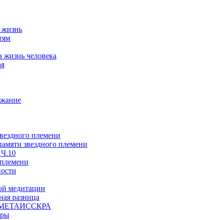
а жизнь
тям
а жизнь человека
ая
ржание
звездного племени
 памяти звездного племени
 Ч.10
 племени
ности
ой медитации
ая разница
й, МЕТАИССКРА
еры