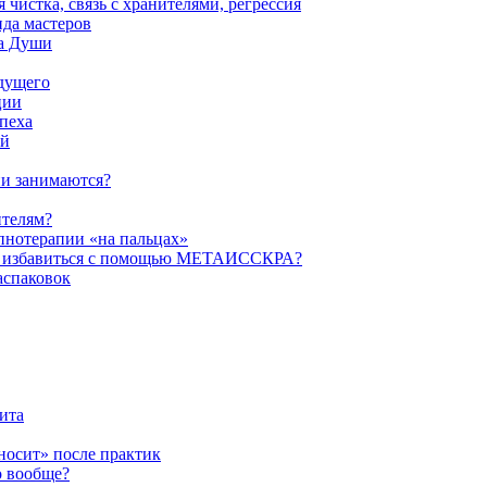
истка, связь с хранителями, регрессия
да мастеров
ва Души
удущего
ции
пеха
ой
ни занимаются?
ителям?
пнотерапии «на пальцах»
их избавиться с помощью МЕТАИССКРА?
аспаковок
ита
ыносит» после практик
о вообще?