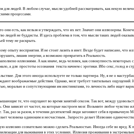
ым для людей. В любом случае, мысли удобней рассматривать, как некую вел
скими процессами.
о они есть, как нельзя и утверждать, что их нет. Значит они иллюзорны. Кон
 людей не буддисты. И здесь проблема в том, что мысли таких людей оказыва
ьей тему не раскрыть.
у опыту восприятия. И не стоит лазить в инет. Везде будет написано, что ил
рушить, лишив энергии, а возможно превратить в Реальность.
аполнено иллюзиями. А как иначе, ведь человек, как совокупность некоторых 
ало, а для простоты осознания текста начнем с эротики. Ибо секс, голод и ст
твие. Для этого иногда используете не только партнера. Ну, я не о мастурбац
ождают воображаемые действия. Однако, мозг требует тактильных ощущений. 
тью,
моралью
и сопутствующими им инстинктами, то личность либо ищет вари
ышающие те, что ощущают во время занятий сексом. Так вот, между удовольст
. Они зависят от частот, на которые настроен мозг. Возьмите любое чувство и
 Так, раз за разом, в течении десятилетий люди загоняют себя в привычную 
елает человека одиноким и несчастным.. Запросто делает Иллюзию одиночеств
ю иллюзию сознательно можно сделать Реальностью. Иногда себе во вред. К пр
 цивилизации для выживания в этих условиях. Иллюзия проживания в экстремаль