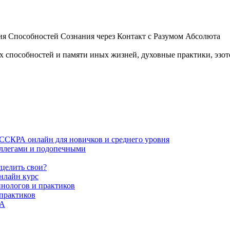
 Способностей Сознания через Контакт с Разумом Абсолюта
пособностей и памяти иных жизней, духовные практики, эзотер
ИССКРА онлайн для новичков и среднего уровня
коллегами и подопечными
сцелить свои?
нлайн курс
пнологов и практиков
 практиков
РА