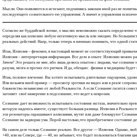
Мысли. Они появляются и исчезают, подчиняясь законам иной раз не понятн
последующего сознательного ею управления. А значит и управления психиче
Согласно же буддийской логике, о мыслях невозможно сказать определенно чт
определяя как иллюзию любую негативную мысль или эмоцию. Но большинство
реальных действий. Напр, только теперь я начинаю понимать, что одной стат
Итак, Иллюзия – феномен, в настоящий момент не соответствующий привычном
Иллюзия – интерпретация информации. Все дело в опыте. Иллюзию можно раз
Зачем? Это решать не мне, ибо лишь делюсь опытом с людьми, чье сознание н
разума,
мозга и прочих его ритмов. И да, обещаю: физики и медицины будет м
Итак, половое влечение. Вы хотите испытывать длительные ощущения, удовольс
Или возьмем иной пример — просмотр эротики на видео или в реале сопров
блаженство независимо от любой Реальности. А если Сознание гасится совес
загоняет своё намерение в подсознание, что ведет к неврозам.
Сознание дает возможность испытывать состояния экстаза, значительно прев
которую надеюсь имеете, существует большая разница. Иллюзия и Реальность
эти резонаторы окрашивают иллюзиями, мутят или даже блокируют Сознание.
Сознание на задворки ума. Порой настолько,что приобретаемое состояние д
На самом деле только Сознание реально. Все другое — Иллюзия. Однако, любу
+40, или на Севере, где — 40, но забывает, что будет пользоваться благами