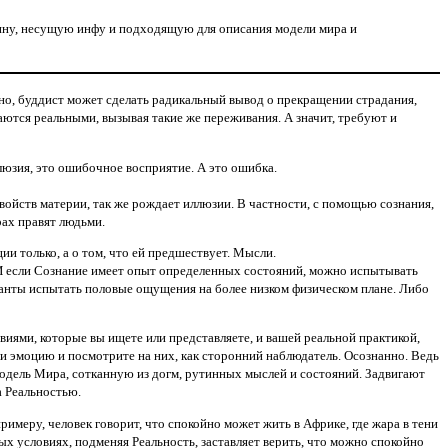
ичину, несущую инфу и подходящую для описания
модели мира
и
ечно, буддист может сделать радикальный вывод о прекращении страдания,
ются реальными, вызывая такие же переживания. А значит, требуют и
люзия, это ошибочное восприятие. А это ошибка.
свойств материи, так же рождает иллюзии. В частности, с помощью сознания,
рах правят людьми.
ии только, а о том, что ей предшествует. Мысли.
И если Сознание имеет опыт определенных состояний, можно испытывать
анты испытать половые ощущения на более низком физическом плане. Либо
виями, которые вы ищете или представляете, и вашей реальной практикой,
ли эмоцию и посмотрите на них, как сторонний наблюдатель. Осознанно. Ведь
Модель Мира, сотканную из
догм,
рутинных мыслей и состояний. Задвигают
а Реальностью.
имеру, человек говорит, что спокойно может жить в Африке, где жара в тени
ных условиях, подменяя Реальность, заставляет верить, что можно спокойно