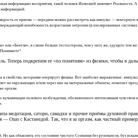
кажая информацию восприятия, такой человек Иллюзией заменяет Реальность. А
я информацией.
Скорость ее приема — передачи можно рассмотреть как импульс — векторную в
утверждающий неизбежность возрастания энтропии (в изолированных системах
ари» или «Бентли», в слюне больше тестостерона, чем у него же, едущего тем ж
 Понимаете?
ысль. Теперь подкрепим ее «по понятиям» из физики, чтобы в дал
ва и свойства, которыми оперирует физика. Вот наиболее выраженные: импульс,
ияет на окружающих и/или через них на материальные объекты, помогает прео
же оргазм.
то кульминации полового возбуждения, обозначенного интенсивным чувством 
и.
 типа медитация, сатори, самадхи и прочие приёмы духовной пра
 — Ошо с Кастанедой. Так, что я за оргазм, как частный прим
. Но как объяснить это состояние чистого Сознания без резонансов, без иска