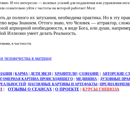
твию. И что интересно — волевых усилий для подавления или управления нег
и сознательно уйти с частоты на которой работает Мозг.
ть до полного их затухания, необходима практика. Но в эту прак
тво веры Знанием. Оттого знаю, что Человек — аттрактор, слож
е иной априорной необходимости, в виде Бога, или души, наприм
юбой Иллюзии умеет делать Реальность.
мами, в частности.
ни человечества в матрице
НАЦИЯ
|
КАРМА
|
ДЕТИ ЗВЕЗД
|
ХРАНИТЕЛИ
|
СОЗНАНИЕ
|
АВТОРСКИЕ С
ГОМЕРНАЯ КАРТИНА ПРОИСХОДЯЩЕГО
|
МЕДИЦИНА
|
ДУХОВНЫЕ ПР
РЕАЛЬНОСТЕЙ
|
НАГЛЯДНЫЕ КАРТИНЫ И АРТЕФАКТЫ
|
ПРЕДНАЗНАЧЕНИ
H
|
ОТЗЫВЫ О СЕАНСАХ
|
О ПРОЕКТЕ
|
КУРСЫ ГИПНОЗА