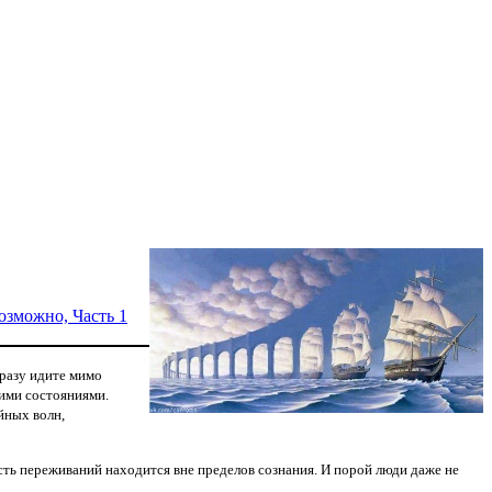
озможно, Часть 1
сразу идите мимо
тими состояниями.
йных волн,
сть переживаний находится вне пределов сознания. И порой люди даже не