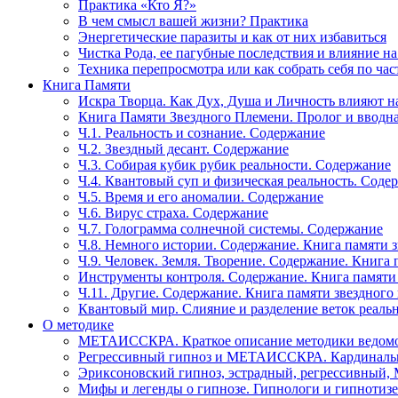
Практика «Кто Я?»
В чем смысл вашей жизни? Практика
Энергетические паразиты и как от них избавиться
Чистка Рода, ее пагубные последствия и влияние н
Техника перепросмотра или как собрать себя по час
Книга Памяти
Искра Творца. Как Дух, Душа и Личность влияют н
Книга Памяти Звездного Племени. Пролог и вводн
Ч.1. Реальность и сознание. Содержание
Ч.2. Звездный десант. Содержание
Ч.3. Собирая кубик рубик реальности. Содержание
Ч.4. Квантовый суп и физическая реальность. Соде
Ч.5. Время и его аномалии. Содержание
Ч.6. Вирус страха. Содержание
Ч.7. Голограмма солнечной системы. Содержание
Ч.8. Немного истории. Содержание. Книга памяти 
Ч.9. Человек. Земля. Творение. Содержание. Книга
Инструменты контроля. Содержание. Книга памяти
Ч.11. Другие. Содержание. Книга памяти звездного
Квантовый мир. Слияние и разделение веток реаль
О методике
МЕТАИССКРА. Краткое описание методики ведом
Регрессивный гипноз и МЕТАИССКРА. Кардинальн
Эриксоновский гипноз, эстрадный, регрессивны
Мифы и легенды о гипнозе. Гипнологи и гипнотиз