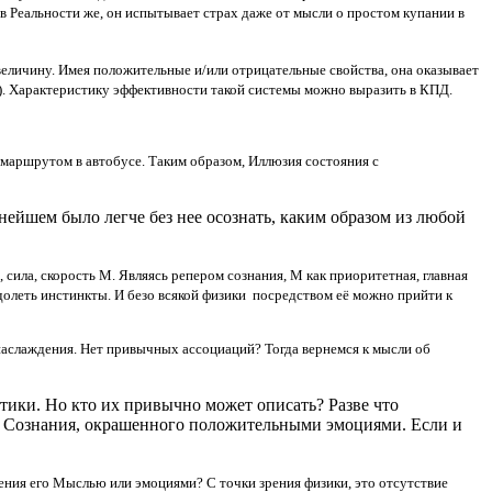
 в Реальности же, он испытывает страх даже от мысли о простом купании в
еличину. Имея положительные и/или отрицательные свойства, она оказывает
). Характеристику эффективности такой системы можно выразить в КПД.
е маршрутом в автобусе. Таким образом, Иллюзия состояния с
ьнейшем было легче без нее осознать, каким образом из любой
 сила, скорость М. Являясь репером сознания, М как приоритетная, главная
долеть инстинкты. И безо всякой физики посредством её можно прийти к
наслаждения. Нет привычных ассоциаций? Тогда вернемся к мысли об
ктики. Но кто их привычно может описать? Разве что
ер Сознания, окрашенного положительными эмоциями. Если и
жения его Мыслью или эмоциями? С точки зрения физики, это отсутствие