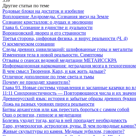
359
Другие статьи по теме
Родовые блоки на достаток и изобилие
Воплощение Андромеды. Сознания звезд на Земле
Сознание кристаллов: о душах и эволюции
Глава 6. Сознание в единстве и дуальности
Воронцовский дворец и его странности
Третья сторона, цифровая физика, и вирус реальности (Ч. 4)
О космическом сознании
Следы древних цивилизаций: шлифованные горы и мегалиты
Изменения тела в новой реальности. Симптомы
Отзывы о сеансах ведомой медитации МЕТАИССКРА
Информационная наркомания: деградация мозга в техногенном
В чем смысл Творения, Карл, и как жить дальше?
Отличное дополнение по теме света и тьмы
Почему не приходят хранители?
Глава 93. Новые системы управления и засланные казачки во в
11:11 Синхронистичность — Повторяющиеся числа и их значе
Древнерусский язык: история и забытые образы древних букви
Ложь на разных уровнях пирога реальности
Битвы архангелов или как перестать бороться с самим собой
Ошо о религии, гипнозе и медитации
Болезнь уходит тогда, когда в ней пропадает необходимость
Таро, нумерология, астрология, руны. В чем подводные камни?
Живые скульптуры из камня. Медным зубилом, говорите?