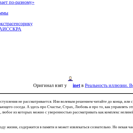
вает по-разному»
аммы
экстрасенсорику
ЕТАИССКРА
Оригинал взят у
inet
в
Реальность иллюзии. В
отступления не рассматривается. Или волевым решением читайте до конца, или 
ьющего соседа. А з
десь про Счастье, Страх, Любовь и про то, как управлять э
, любое из которых можно с уверенностью рассматривать как комплекс нелине
ду жизни, содержится в памяти и может извлекаться сознательно. Но некая ча