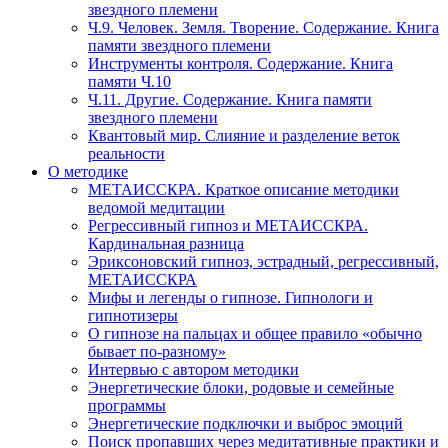
звездного племени
Ч.9. Человек. Земля. Творение. Содержание. Книга
памяти звездного племени
Инструменты контроля. Содержание. Книга
памяти Ч.10
Ч.11. Другие. Содержание. Книга памяти
звездного племени
Квантовый мир. Слияние и разделение веток
реальности
О методике
МЕТАИССКРА. Краткое описание методики
ведомой медитации
Регрессивный гипноз и МЕТАИССКРА.
Кардинальная разница
Эриксоновский гипноз, эстрадный, регрессивный,
МЕТАИССКРА
Мифы и легенды о гипнозе. Гипнологи и
гипнотизеры
О гипнозе на пальцах и общее правило «обычно
бывает по-разному»
Интервью с автором методики
Энергетические блоки, родовые и семейные
программы
Энергетические подключки и выброс эмоций
Поиск пропавших через медитативные практики и