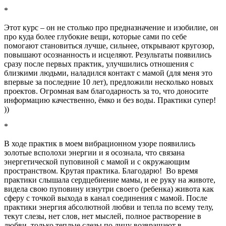
*
Этот курс – он не столько про предназначение и изобилие, он
про куда более глубокие вещи, которые сами по себе
помогают становиться лучше, сильнее, открывают кругозор,
повышают осознанность и исцеляют. Результаты появились
сразу после первых практик, улучшились отношения с
близкими людьми, наладился контакт с мамой (для меня это
впервые за последние 10 лет), предложили несколько новых
проектов. Огромная вам благодарность за то, что доносите
информацию качественно, ёмко и без воды. Практики супер!
))
*
В ходе практик в моем вибрационном узоре появились
золотые всполохи энергии и я осознала, что связана
энергетической пуповиной с мамой и с окружающим
пространством. Крутая практика. Благодарю! Во время
практики слышала сердцебиение мамы, и ее руку на животе,
видела свою пуповину изнутри своего (ребенка) живота как
сферу с точкой выхода в канал соединения с мамой. После
практики энергия абсолютной любви и тепла по всему телу,
текут слезы, нет слов, нет мыслей, полное растворение в
любви, только теплые слезы по лицу возвращают в