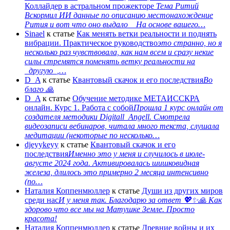
Коллайдер в астральном прожекторе
Тема Ритий
Вскормил ИИ данные по описанию местонахождение
Рития и вот что оно выдало На основе вашего…
Sinael
к статье
Как менять ветки реальности и поднять
вибрации. Практическое руководство
это странно, но я
несколько раз чувствовала, как нам всем и сразу некие
силы стремятся поменять ветку реальности на
_другую_,…
D_A
к статье
Квантовый скачок и его последствия
Во
благо 🙏
D_A
к статье
Обучение методике МЕТАИССКРА
онлайн. Курс 1. Работа с собой
Прошла 1 курс онлайн от
создателя методики Digitall_Angell. Смотрела
видеозаписи вебинаров, читала много текста, слушала
медитации (некоторые по несколько…
djeyykeyy
к статье
Квантовый скачок и его
последствия
Именно это у меня и случилось в июле-
августе 2024 года. Активировалась шишковидная
железа, длилось это примерно 2 месяца интенсивно
(по…
Наталия Коппенмюллер
к статье
Души из других миров
среди нас
И у меня так. Благодарю за ответ 💖✨️🙏 Как
здорово что все мы на Матушке Земле. Просто
красота!
Наталия Коппенмюллер
к статье
Древние войны и их