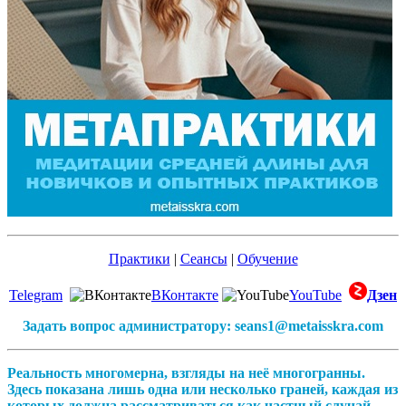
Практики
|
Сеансы
|
Обучение
Telegram
ВКонтакте
YouTube
Дзен
Задать вопрос администратору: seans1@metaisskra.com
Реальность многомерна, взгляды на неё многогранны.
Здесь показана лишь одна или несколько граней, каждая из
которых должна рассматриваться как частный случай,