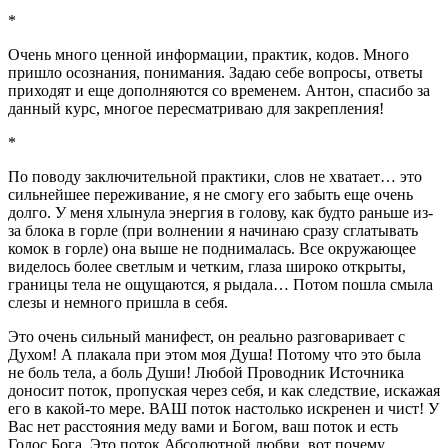
*
Очень много ценной информации, практик, кодов. Много
пришло осознания, понимания. Задаю себе вопросы, ответы
приходят и еще дополняются со временем. Антон, спасибо за
данный курс, многое пересматриваю для закрепления!
*
По поводу заключительной практики, слов не хватает… это
сильнейшее переживание, я не смогу его забыть еще очень
долго. У меня хлынула энергия в голову, как будто раньше из-
за блока в горле (при волнении я начинаю сразу сглатывать
комок в горле) она выше не поднималась. Все окружающее
виделось более светлым и четким, глаза широко открыты,
границы тела не ощущаются, я рыдала… Потом пошла смыла
слезы и немного пришла в себя.
Это очень сильный манифест, он реально разговаривает с
Духом! А плакала при этом моя Душа! Потому что это была
не боль тела, а боль Души! Любой Проводник Источника
доносит поток, пропуская через себя, и как следствие, искажая
его в какой-то мере. ВАШ поток настолько искренен и чист! У
Вас нет расстояния меду вами и Богом, ваш поток и есть
Голос Бога. Это поток Абсолютной любви, вот почему