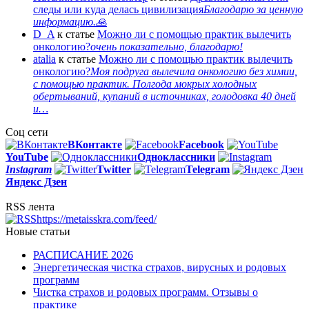
следы или куда делась цивилизация
Благодарю за ценную
информацию.🙏
D_A
к статье
Можно ли с помощью практик вылечить
онкологию?
очень показательно, благодарю!
atalia
к статье
Можно ли с помощью практик вылечить
онкологию?
Моя подруга вылечила онкологию без химии,
с помощью практик. Полгода мокрых холодных
обертываний, купаний в источниках, голодовка 40 дней
и…
Соц сети
ВКонтакте
Facebook
You
Tube
Одноклассники
Instagram
Twitter
Telegram
Яндекс Дзен
RSS лента
https://metaisskra.com/feed/
Новые статьи
РАСПИСАНИЕ 2026
Энергетическая чистка страхов, вирусных и родовых
программ
Чистка страхов и родовых программ. Отзывы о
практике