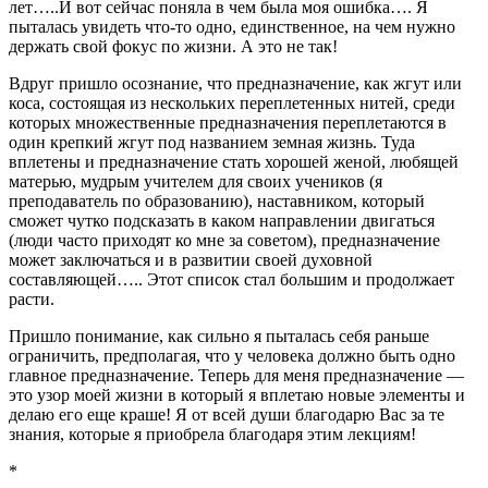
лет…..И вот сейчас поняла в чем была моя ошибка…. Я
пыталась увидеть что-то одно, единственное, на чем нужно
держать свой фокус по жизни. А это не так!
Вдруг пришло осознание, что предназначение, как жгут или
коса, состоящая из нескольких переплетенных нитей, среди
которых множественные предназначения переплетаются в
один крепкий жгут под названием земная жизнь. Туда
вплетены и предназначение стать хорошей женой, любящей
матерью, мудрым учителем для своих учеников (я
преподаватель по образованию), наставником, который
сможет чутко подсказать в каком направлении двигаться
(люди часто приходят ко мне за советом), предназначение
может заключаться и в развитии своей духовной
составляющей….. Этот список стал большим и продолжает
расти.
Пришло понимание, как сильно я пыталась себя раньше
ограничить, предполагая, что у человека должно быть одно
главное предназначение. Теперь для меня предназначение —
это узор моей жизни в который я вплетаю новые элементы и
делаю его еще краше! Я от всей души благодарю Вас за те
знания, которые я приобрела благодаря этим лекциям!
*