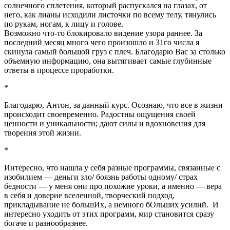
солнечного сплетения, который распускался на глазах, от
него, как лианы исходили листочки по всему телу, тянулись
по рукам, ногам, к лицу и голове.
Возможно что-то блокировало видение узора раннее. За
последний месяц много чего произошло и 31го числа я
скинула самый большой груз с плеч. Благодарю Вас за столько
объемную информацию, она вытягивает самые глубинные
ответы в процессе проработки.
*
Благодарю, Антон, за данный курс. Осознаю, что все в жизни
происходит своевременно. Радостны ощущения своей
ценности и уникальности; дают силы и вдохновения для
творения этой жизни.
*
Интересно, что нашла у себя разные программы, связанные с
изобилием — деньги зло/ боязнь работы одному/ страх
бедности — у меня они про похожие уроки, а именно — вера
в себя и доверие вселенной, творческий подход,
прикладывание не большИх, а немного бОльших усилий. И
интересно уходить от этих программ, мир становится сразу
богаче и разнообразнее.