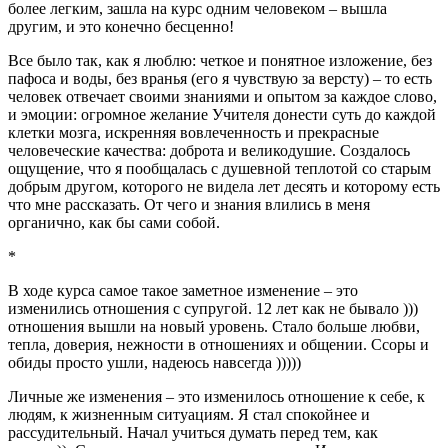
более легким, зашла на курс одним человеком – вышла
другим, и это конечно бесценно!
Все было так, как я люблю: четкое и понятное изложение, без
пафоса и воды, без вранья (его я чувствую за версту) – то есть
человек отвечает своими знаниями и опытом за каждое слово,
и эмоции: огромное желание Учителя донести суть до каждой
клетки мозга, искренняя вовлеченность и прекрасные
человеческие качества: доброта и великодушие. Создалось
ощущение, что я пообщалась с душевной теплотой со старым
добрым другом, которого не видела лет десять и которому есть
что мне рассказать. От чего и знания влились в меня
органично, как бы сами собой.
*
В ходе курса самое такое заметное изменение – это
изменились отношения с супругой. 12 лет как не бывало )))
отношения вышли на новый уровень. Стало больше любви,
тепла, доверия, нежности в отношениях и общении. Ссоры и
обиды просто ушли, надеюсь навсегда )))))
Личные же изменения – это изменилось отношение к себе, к
людям, к жизненным ситуациям. Я стал спокойнее и
рассудительный. Начал учиться думать перед тем, как