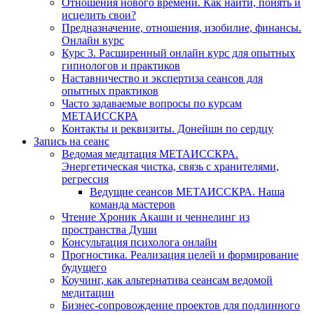
Отношения нового времени. Как найти, понять и
исцелить свои?
Предназначение, отношения, изобилие, финансы.
Онлайн курс
Курс 3. Расширенный онлайн курс для опытных
гипнологов и практиков
Наставничество и экспертиза сеансов для
опытных практиков
Часто задаваемые вопросы по курсам
МЕТАИССКРА
Контакты и реквизиты. Донейшн по сердцу
Запись на сеанс
Ведомая медитация МЕТАИССКРА.
Энергетическая чистка, связь с хранителями,
регрессия
Ведущие сеансов МЕТАИССКРА. Наша
команда мастеров
Чтение Хроник Акаши и ченнелинг из
пространства Души
Консультация психолога онлайн
Прогностика. Реализация целей и формирование
будущего
Коучинг, как альтернатива сеансам ведомой
медитации
Бизнес-сопровождение проектов для подлинного