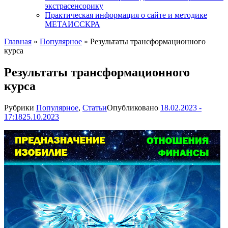
экстрасенсорику
Практическая информация о сайте и методике
МЕТАИССКРА
Главная
»
Популярное
»
Результаты трансформационного
курса
Результаты трансформационного
курса
Рубрики
Популярное
,
Статьи
Опубликовано
18.02.2023 -
17:18
25.10.2023