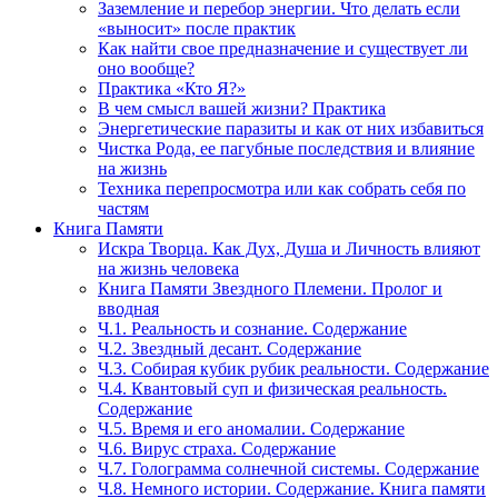
Заземление и перебор энергии. Что делать если
«выносит» после практик
Как найти свое предназначение и существует ли
оно вообще?
Практика «Кто Я?»
В чем смысл вашей жизни? Практика
Энергетические паразиты и как от них избавиться
Чистка Рода, ее пагубные последствия и влияние
на жизнь
Техника перепросмотра или как собрать себя по
частям
Книга Памяти
Искра Творца. Как Дух, Душа и Личность влияют
на жизнь человека
Книга Памяти Звездного Племени. Пролог и
вводная
Ч.1. Реальность и сознание. Содержание
Ч.2. Звездный десант. Содержание
Ч.3. Собирая кубик рубик реальности. Содержание
Ч.4. Квантовый суп и физическая реальность.
Содержание
Ч.5. Время и его аномалии. Содержание
Ч.6. Вирус страха. Содержание
Ч.7. Голограмма солнечной системы. Содержание
Ч.8. Немного истории. Содержание. Книга памяти