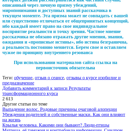
описанный через личную призму убеждений,
миропонимания и доступных знаний рассказчика в
текущем моменте. Эта призма может не совпадать с вашей
или существенно отличаться от общепринятых концепций,
ибо каждый имеет право на свое индивидуальное
восприятие реальности и точку зрения. Частное мнение
рассказчика не обязано отражать другие мнения, знания,
ожидания и «прописные истины», ибо истина безгранична,
а реальность постоянно меняется. Берем свое и оставляем
чужое по принципу внутреннего резонанса
При использовании материалов сайта ссылка на
первоисточник обязательна
Теги:
обучение
,
отзыв о сеансе
,
отзывы о курсе изобилие и
предназначение
Добавить комментарий
к записи Результаты
трансформационного курса
2 613
Другие статьи по теме
Выпадение волос. Родовые причины очаговой алопеции
Убеждения родителей и собственные маски. Как они влияют
на жизнь
Крылья человека. Какими они бывают? Люди-птицы
Матрица, её таможня и контрабанда информации. Синдром