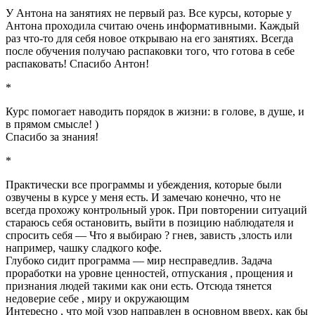
У Антона на занятиях не первый раз. Все курсы, которые у
Антона проходила считаю очень информативными. Каждый
раз что-то для себя новое открываю на его занятиях. Всегда
после обучения получаю распаковки того, что готова в себе
распаковать! Спасибо Антон!
*
Курс помогает наводить порядок в жизни: в голове, в душе, и
в прямом смысле! )
Спасибо за знания!
*
Практически все программы и убеждения, которые были
озвучены в курсе у меня есть. И замечаю конечно, что не
всегда прохожу контрольный урок. При повторении ситуаций
стараюсь себя остановить, выйти в позицию наблюдателя и
спросить себя — Что я выбираю ? гнев, зависть ,злость или
например, чашку сладкого кофе.
Глубоко сидит программа — мир несправедлив. Задача
проработки на уровне ценностей, отпускания , прощения и
признания людей такими как они есть. Отсюда тянется
недоверие себе , миру и окружающим
Интересно , что мой узор направлен в основном вверх, как бы