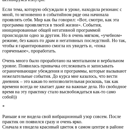
Если тема, которую обсуждали в уроке, находила резонанс с
мной, то мгновенно в событийном ряде она начинала
проявлять себя. Мир как бы говорил: «Вот, смотри, как эта
программа проявляется в твоей жизни». События,
инициированные общей негативной программой
происходили одно за другим. Но в очень мягком, «учебном»
режиме, без каких-то драм и негативных последствий. Но так,
чтобы я гарантированно смогла их увидеть и, «пока
горяченькое», проработать.
Очень много было проработано на ментальном и вербальном
уровне. Появилась привычка отслеживать и записывать
ограничивающие убеждения и программы, которые вызывают
нежелательные события. До курса мне казалось, что вести
дневник – это какая-то непозволительная роскошь, так как
времени всегда не хватает даже на важные дела. Но свободное
время на эту практику стало высвобождаться как-то само
собой))
*
Раньше я не видела свой вибрационный узор совсем. После
практик он появился сразу и очень ярко.
Сначала я увидела красивый цветок в самом центре в районе