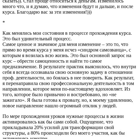
сказать)). Стал проще относиться к деньгам. Изменилось
много что, и я думаю, что изменения будут и дальше, и после
курса. Благодарю вас за эти изменения!)))
*
Как менялись мои состояния в процессе прохождения курса.
Это был удивительный процесс.
Самое ценное и значимое для меня изменение – это то, что
прямо во время курса у меня исчез «синдром самозванца», с
которым я возилась всю жизнь. Это был основной запрос на
курс – обрести самоценность и найти то самое
предназначение. В результате практик выяснилось, что внутри
себя я всегда осознавала свою основную задачу в отношении
проф. деятельности, но боялась в нее поверить. Как результат,
я перенаправила свою профессиональную деятельность в том
направлении, которое меня по-настоящему вдохновляет. Из
того, которое было привычно и востребовано, но «не
зажигало». Я была готова к провалу, но, к моему удивлению,
новое направление нашло огромный отклик у людей.
По мере прохождения уроков нужные процессы в жизни
активировались как бы сами собой. Ощущение, что
прикладывала 20% усилий для трансформации свой
структуры, а 80% происходили без моего участия, как бы
активируясь изнутри.