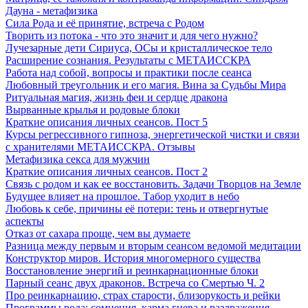
Дауна - метафизика
Сила Рода и её принятие, встреча с Родом
Творить из потока - что это значит и для чего нужно?
Лучезарные дети Сириуса, ОСы и кристаллическое тело
Расширение сознания. Результаты с МЕТАИССКРА
Работа над собой, вопросы и практики после сеанса
Любовный треугольник и его магия. Вина за Судьбы Мира
Ритуальная магия, жизнь феи и сердце дракона
Вырванные крылья и родовые блоки
Краткие описания личных сеансов. Пост 5
Курсы регрессивного гипноза, энергетической чистки и связи
с хранителями МЕТАИССКРА. Отзывы
Метафизика секса для мужчин
Краткие описания личных сеансов. Пост 2
Связь с родом и как ее восстановить. Задачи Творцов на Земле
Будущее влияет на прошлое. Табор уходит в небо
Любовь к себе, причины её потери: тень и отвергнутые
аспекты
Отказ от сахара проще, чем вы думаете
Разница между первым и вторым сеансом ведомой медитации
Конструктор миров. История многомерного существа
Восстановление энергий и реинкарнационные блоки
Парный сеанс двух драконов. Встреча со Смертью Ч. 2
Про реинкарнацию, страх старости, близорукость и рейки
Программы рода: сомнения, карма гнева и раздражения