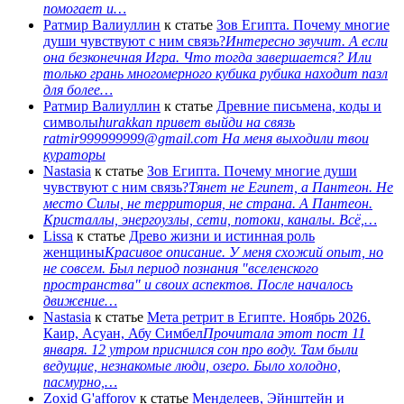
помогает и…
Ратмир Валиуллин
к статье
Зов Египта. Почему многие
души чувствуют с ним связь?
Интересно звучит. А если
она безконечная Игра. Что тогда завершается? Или
только грань многомерного кубика рубика находит пазл
для более…
Ратмир Валиуллин
к статье
Древние письмена, коды и
символы
hurakkan привет выйди на связь
ratmir999999999@gmail.com На меня выходили твои
кураторы
Nastasia
к статье
Зов Египта. Почему многие души
чувствуют с ним связь?
Тянет не Египет, а Пантеон. Не
место Силы, не территория, не страна. А Пантеон.
Кристаллы, энергоузлы, сети, потоки, каналы. Всё,…
Lissa
к статье
Древо жизни и истинная роль
женщины
Красивое описание. У меня схожий опыт, но
не совсем. Был период познания "вселенского
пространства" и своих аспектов. После началось
движение…
Nastasia
к статье
Мета ретрит в Египте. Ноябрь 2026.
Каир, Асуан, Абу Симбел
Прочитала этот пост 11
января. 12 утром приснился сон про воду. Там были
ведущие, незнакомые люди, озеро. Было холодно,
пасмурно,…
Zoxid G'afforov
к статье
Менделеев, Эйнштейн и