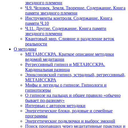
звездного племени
Ч.9. Человек. Земля. Творение. Содержание. Книга
памяти звездного племени
Инструменты контроля. Содержание. Книга
памяти Ч.10
Ч.11. Другие. Содержание. Книга памяти
звездного племени
Квантовый мир. Слияние и разделение веток
реальности
О методике
МЕТАИССКРА. Краткое описание методики
ведомой медитации
Регрессивный гипноз и МЕТАИССКРА.
Кардинальная разница
Эриксоновский гипноз, эстрадный, регрессивный,
МЕТАИССКРА
Мифы и легенды о гипнозе. Гипнологи и
гипнотизеры
О гипнозе на пальцах и общее правило «обычно
бывает по-разному»
Интервью с автором методики
Энергетические блоки, родовые и семейные
программы
Энергетические подключки и выброс эмоций
Поиск пропавших через медитативные практики и