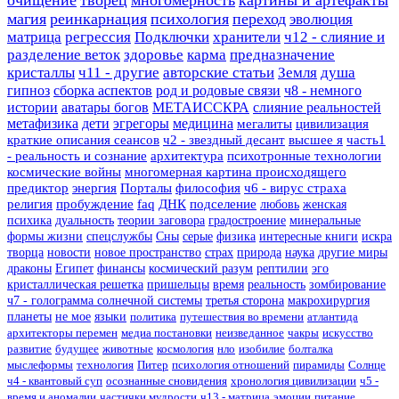
очищение
творец
многомерность
картины и артефакты
магия
реинкарнация
психология
переход
эволюция
матрица
регрессия
Подключки
хранители
ч12 - слияние и
разделение веток
здоровье
карма
предназначение
кристаллы
ч11 - другие
авторские статьи
Земля
душа
гипноз
сборка аспектов
род и родовые связи
ч8 - немного
истории
аватары богов
МЕТАИССКРА
слияние реальностей
метафизика
дети
эгрегоры
медицина
мегалиты
цивилизация
краткие описания сеансов
ч2 - звездный десант
высшее я
часть1
- реальность и сознание
архитектура
психотронные технологии
космические войны
многомерная картина происходящего
предиктор
энергия
Порталы
философия
ч6 - вирус страха
религия
пробуждение
faq
ДНК
подселение
любовь
женская
психика
дуальность
теории заговора
градостроение
минеральные
формы жизни
спецслужбы
Сны
серые
физика
интересные книги
искра
творца
новости
новое пространство
страх
природа
наука
другие миры
драконы
Египет
финансы
космический разум
рептилии
эго
кристаллическая решетка
пришельцы
время
реальность
зомбирование
ч7 - голограмма солнечной системы
третья сторона
макрохирургия
планеты
не мое
языки
политика
путешествия во времени
атлантида
архитекторы перемен
медиа постановки
неизведанное
чакры
искусство
развитие
будущее
животные
космология
нло
изобилие
болталка
мыслеформы
технология
Питер
психология отношений
пирамиды
Солнце
ч4 - квантовый суп
осознанные сновидения
хронология цивилизации
ч5 -
время и аномалии
частички мудрости
ч13 - матрица
эмоции
питание