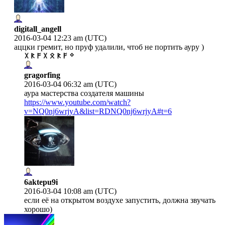
digitall_angell
2016-03-04 12:23 am (UTC)
аццки гремит, но пруф удалили, чтоб не портить ауру )
gragorfing
2016-03-04 06:32 am (UTC)
аура мастерства создателя машины
https://www.youtube.com/watch?
v=NQ0nj6wrjyA&list=RDNQ0nj6wrjyA#t=6
6aktepu9i
2016-03-04 10:08 am (UTC)
если её на открытом воздухе запустить, должна звучать
хорошо)