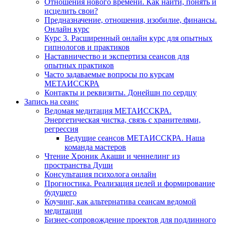
Отношения нового времени. Как найти, понять и
исцелить свои?
Предназначение, отношения, изобилие, финансы.
Онлайн курс
Курс 3. Расширенный онлайн курс для опытных
гипнологов и практиков
Наставничество и экспертиза сеансов для
опытных практиков
Часто задаваемые вопросы по курсам
МЕТАИССКРА
Контакты и реквизиты. Донейшн по сердцу
Запись на сеанс
Ведомая медитация МЕТАИССКРА.
Энергетическая чистка, связь с хранителями,
регрессия
Ведущие сеансов МЕТАИССКРА. Наша
команда мастеров
Чтение Хроник Акаши и ченнелинг из
пространства Души
Консультация психолога онлайн
Прогностика. Реализация целей и формирование
будущего
Коучинг, как альтернатива сеансам ведомой
медитации
Бизнес-сопровождение проектов для подлинного