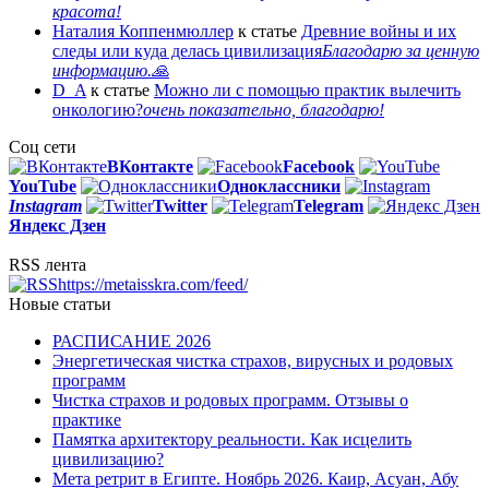
красота!
Наталия Коппенмюллер
к статье
Древние войны и их
следы или куда делась цивилизация
Благодарю за ценную
информацию.🙏
D_A
к статье
Можно ли с помощью практик вылечить
онкологию?
очень показательно, благодарю!
Соц сети
ВКонтакте
Facebook
You
Tube
Одноклассники
Instagram
Twitter
Telegram
Яндекс Дзен
RSS лента
https://metaisskra.com/feed/
Новые статьи
РАСПИСАНИЕ 2026
Энергетическая чистка страхов, вирусных и родовых
программ
Чистка страхов и родовых программ. Отзывы о
практике
Памятка архитектору реальности. Как исцелить
цивилизацию?
Мета ретрит в Египте. Ноябрь 2026. Каир, Асуан, Абу