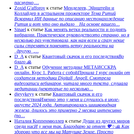
пасмурно,…
Zoxid G'afforov
к статье
Менделеев, Эйнштейн и
Коллайдер в астральном прожекторе
Тема Ритий
Вскормил ИИ данные по описанию местонахождение
Рития и вот что оно выдало На основе вашего…
Sinael
к статье
Как менять ветки реальности и поднять
вибрации. Практическое руководство
это странно, но я
несколько раз чувствовала, как нам всем и сразу некие
силы стремятся поменять ветку реальности на
_другую_,…
D_A
к статье
Квантовый скачок и его последствия
Во
благо 🙏
D_A
к статье
Обучение методике МЕТАИССКРА
онлайн. Курс 1. Работа с собой
Прошла 1 курс онлайн от
создателя методики Digitall_Angell. Смотрела
видеозаписи вебинаров, читала много текста, слушала
медитации (некоторые по несколько…
djeyykeyy
к статье
Квантовый скачок и его
последствия
Именно это у меня и случилось в июле-
августе 2024 года. Активировалась шишковидная
железа, длилось это примерно 2 месяца интенсивно
(по…
Наталия Коппенмюллер
к статье
Души из других миров
среди нас
И у меня так. Благодарю за ответ 💖✨️🙏 Как
здорово что все мы на Матушке Земле. Просто