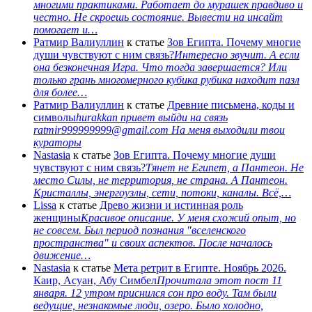
многими практиками. Работает до мурашек правдиво и
честно. Не скроешь состояние. Вывести на инсайт
помогает и…
Ратмир Валиуллин
к статье
Зов Египта. Почему многие
души чувствуют с ним связь?
Интересно звучит. А если
она безконечная Игра. Что тогда завершается? Или
только грань многомерного кубика рубика находит пазл
для более…
Ратмир Валиуллин
к статье
Древние письмена, коды и
символы
hurakkan привет выйди на связь
ratmir999999999@gmail.com На меня выходили твои
кураторы
Nastasia
к статье
Зов Египта. Почему многие души
чувствуют с ним связь?
Тянет не Египет, а Пантеон. Не
место Силы, не территория, не страна. А Пантеон.
Кристаллы, энергоузлы, сети, потоки, каналы. Всё,…
Lissa
к статье
Древо жизни и истинная роль
женщины
Красивое описание. У меня схожий опыт, но
не совсем. Был период познания "вселенского
пространства" и своих аспектов. После началось
движение…
Nastasia
к статье
Мета ретрит в Египте. Ноябрь 2026.
Каир, Асуан, Абу Симбел
Прочитала этот пост 11
января. 12 утром приснился сон про воду. Там были
ведущие, незнакомые люди, озеро. Было холодно,