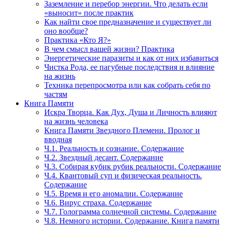
Заземление и перебор энергии. Что делать если
«выносит» после практик
Как найти свое предназначение и существует ли
оно вообще?
Практика «Кто Я?»
В чем смысл вашей жизни? Практика
Энергетические паразиты и как от них избавиться
Чистка Рода, ее пагубные последствия и влияние
на жизнь
Техника перепросмотра или как собрать себя по
частям
Книга Памяти
Искра Творца. Как Дух, Душа и Личность влияют
на жизнь человека
Книга Памяти Звездного Племени. Пролог и
вводная
Ч.1. Реальность и сознание. Содержание
Ч.2. Звездный десант. Содержание
Ч.3. Собирая кубик рубик реальности. Содержание
Ч.4. Квантовый суп и физическая реальность.
Содержание
Ч.5. Время и его аномалии. Содержание
Ч.6. Вирус страха. Содержание
Ч.7. Голограмма солнечной системы. Содержание
Ч.8. Немного истории. Содержание. Книга памяти