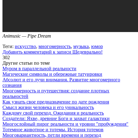
Animusic — Pipe Dream
Теги:
искусство
,
многомерность
,
музыка
,
юмор
Добавить комментарий
к записи Шедеврально!
302
Другие статьи по теме
Муром в параллельной реальности
Магические символы и обережные татуировки
Абсолют и его лучи внимания. Развитие многомерного
сознания
Многомерность и путешествия: создание плотных
реальностей
Как узнать свое предназначение по дате рождения
Смысл жизни человека и его уникальность
Каждому свой переход. Ожидания и реальность
Создатели: Яхве, древние Боги и захват галактики
Многослойный пирог реальности и уровни "пробуждения"
Тотемное животное и тотемы. История тотемов
Многовариантность, петли времени и переход