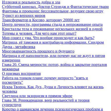
Иллюзия и реальность добра и зла
Субботний кинозал. Доктор Стрэндж и Фантастические твари
Фантомы и проекции: бессознательное, ведущее свою игру
Турист из верхних миров
Трансформатор в Косово, которому 20000 лет
Центр личности, программы стыда и непроживание опыта
Кристаллы тела и проживание нескольких жизней в одной
Тотемы и человек. Для чего нам этот опыт?
Мир сошел с ума. Что вообще происходит и как быть?
Матрица, её таможня и контрабанда информации. Синдром
Дауна - метафизика
Многовариантность прошлого и будущего
Матрица и её наполнители, или почему нас не ждут в пятом
измерении
Глава 20. Смена мерности: потоп, война и закрытие порталов
межмирья
О призмах восприятия
Работа на тонком плане: почему непросто "взять и
посмотреть"
Искра Творца. Как Дух, Душа и Личность влияют на жизнь
человека
Светлица или экзорцизм в прямом эфире
Глава 38. Реинкарнация, веер реальностей и теория
суперструн
Коротко о шаманском лечении психологических проблем и