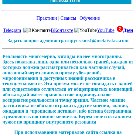
Практики
|
Сеансы
|
Обучение
Telegram
ВКонтакте
YouTube
Дзен
Задать вопрос администратору: seans1@metaisskra.com
Реальность многомерна, взгляды на неё многогранны.
Здесь показана лишь одна или несколько граней, каждая из
которых должна рассматриваться как частный случай,
описанный через личную призму убеждений,
миропонимания и доступных знаний рассказчика в
текущем моменте. Эта призма может не совпадать с вашей
или существенно отличаться от общепринятых концепций,
ибо каждый имеет право на свое индивидуальное
восприятие реальности и точку зрения. Частное мнение
рассказчика не обязано отражать другие мнения, знания,
ожидания и «прописные истины», ибо истина безгранична,
а реальность постоянно меняется. Берем свое и оставляем
чужое по принципу внутреннего резонанса
При использовании материалов сайта ссылка на