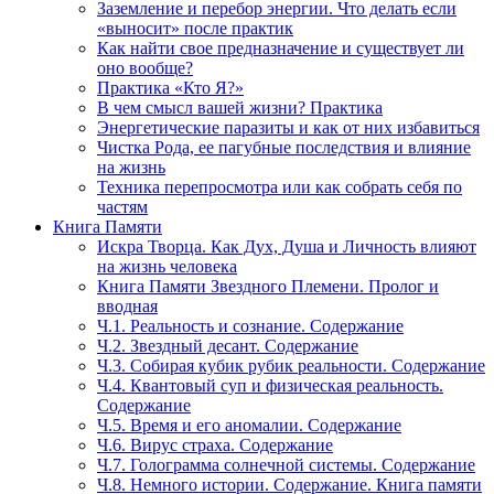
Заземление и перебор энергии. Что делать если
«выносит» после практик
Как найти свое предназначение и существует ли
оно вообще?
Практика «Кто Я?»
В чем смысл вашей жизни? Практика
Энергетические паразиты и как от них избавиться
Чистка Рода, ее пагубные последствия и влияние
на жизнь
Техника перепросмотра или как собрать себя по
частям
Книга Памяти
Искра Творца. Как Дух, Душа и Личность влияют
на жизнь человека
Книга Памяти Звездного Племени. Пролог и
вводная
Ч.1. Реальность и сознание. Содержание
Ч.2. Звездный десант. Содержание
Ч.3. Собирая кубик рубик реальности. Содержание
Ч.4. Квантовый суп и физическая реальность.
Содержание
Ч.5. Время и его аномалии. Содержание
Ч.6. Вирус страха. Содержание
Ч.7. Голограмма солнечной системы. Содержание
Ч.8. Немного истории. Содержание. Книга памяти