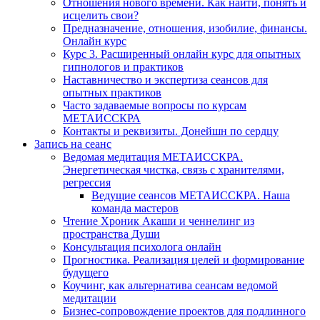
Отношения нового времени. Как найти, понять и
исцелить свои?
Предназначение, отношения, изобилие, финансы.
Онлайн курс
Курс 3. Расширенный онлайн курс для опытных
гипнологов и практиков
Наставничество и экспертиза сеансов для
опытных практиков
Часто задаваемые вопросы по курсам
МЕТАИССКРА
Контакты и реквизиты. Донейшн по сердцу
Запись на сеанс
Ведомая медитация МЕТАИССКРА.
Энергетическая чистка, связь с хранителями,
регрессия
Ведущие сеансов МЕТАИССКРА. Наша
команда мастеров
Чтение Хроник Акаши и ченнелинг из
пространства Души
Консультация психолога онлайн
Прогностика. Реализация целей и формирование
будущего
Коучинг, как альтернатива сеансам ведомой
медитации
Бизнес-сопровождение проектов для подлинного