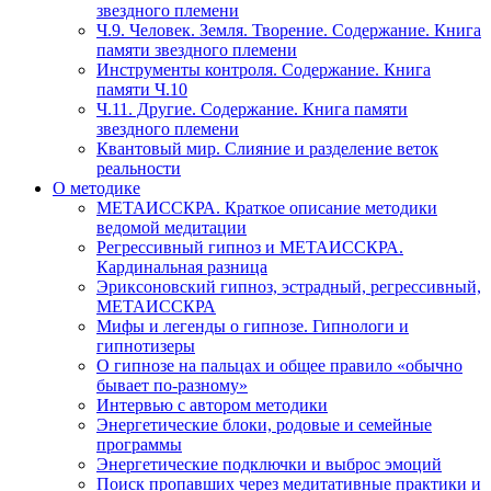
звездного племени
Ч.9. Человек. Земля. Творение. Содержание. Книга
памяти звездного племени
Инструменты контроля. Содержание. Книга
памяти Ч.10
Ч.11. Другие. Содержание. Книга памяти
звездного племени
Квантовый мир. Слияние и разделение веток
реальности
О методике
МЕТАИССКРА. Краткое описание методики
ведомой медитации
Регрессивный гипноз и МЕТАИССКРА.
Кардинальная разница
Эриксоновский гипноз, эстрадный, регрессивный,
МЕТАИССКРА
Мифы и легенды о гипнозе. Гипнологи и
гипнотизеры
О гипнозе на пальцах и общее правило «обычно
бывает по-разному»
Интервью с автором методики
Энергетические блоки, родовые и семейные
программы
Энергетические подключки и выброс эмоций
Поиск пропавших через медитативные практики и