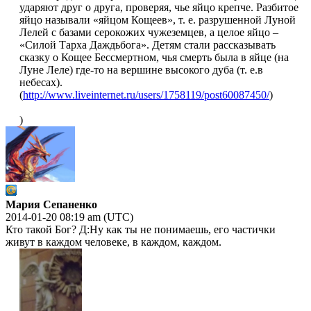
ударяют друг о друга, проверяя, чье яйцо крепче. Разбитое
яйцо называли «яйцом Кощеев», т. е. разрушенной Луной
Лелей с базами серокожих чужеземцев, а целое яйцо –
«Силой Тарха Даждьбога». Детям стали рассказывать
сказку о Кощее Бессмертном, чья смерть была в яйце (на
Луне Леле) где-то на вершине высокого дуба (т. е.в
небесах).
(
http://www.liveinternet.ru/users/1758119/post60087450/
)
)
Мария Сепаненко
2014-01-20 08:19 am (UTC)
Кто такой Бог? Д:Ну как ты не понимаешь, его частички
живут в каждом человеке, в каждом, каждом.