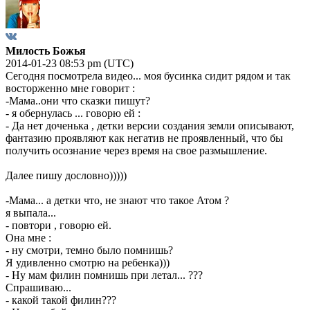
Милость Божья
2014-01-23 08:53 pm (UTC)
Сегодня посмотрела видео... моя бусинка сидит рядом и так
восторженно мне говорит :
-Мама..они что сказки пишут?
- я обернулась ... говорю ей :
- Да нет доченька , детки версии создания земли описывают,
фантазию проявляют как негатив не проявленный, что бы
получить осознание через время на свое размышление.
Далее пишу дословно)))))
-Мама... а детки что, не знают что такое Атом ?
я выпала...
- повтори , говорю ей.
Она мне :
- ну смотри, темно было помнишь?
Я удивленно смотрю на ребенка)))
- Ну мам филин помнишь при летал... ???
Спрашиваю...
- какой такой филин???