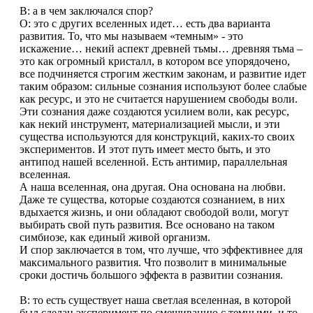
В: а в чем заключался спор?
О: это с других вселенных идет… есть два варианта
развития. То, что мы называем «темным» - это
искажение… некий аспект древней тьмы… древняя тьма –
это как огромный кристалл, в котором все упорядочено,
все подчиняется строгим жестким законам, и развитие идет
таким образом: сильные сознания используют более слабые
как ресурс, и это не считается нарушением свободы воли.
Эти сознания даже создаются усилием воли, как ресурс,
как некий инструмент, материализацией мысли, и эти
существа используются для конструкций, каких-то своих
экспериментов. И этот путь имеет место быть, и это
антипод нашей вселенной. Есть антимир, параллельная
вселенная.
А наша вселенная, она другая. Она основана на любви.
Даже те существа, которые создаются сознанием, в них
вдыхается жизнь, и они обладают свободой воли, могут
выбирать свой путь развития. Все основано на таком
симбиозе, как единый живой организм.
И спор заключается в том, что лучше, что эффективнее для
максимального развития. Что позволит в минимальные
сроки достичь большого эффекта в развитии сознания.
В: то есть существует наша светлая вселенная, в которой
был сделан эксперимент по смешиванию с темными, и то