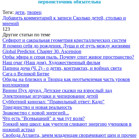
первоисточник обязательна
Теги:
дети
,
творец
Добавить комментарий
к записи Сколько детей, столько и
мнений
123
Другие статьи по теме
Сефирот и сакральная геометрия кристаллических систем
Я помню себя до рождения. Душа и её путь между жизнями
Global Predictor. Chapter 30. Ascension
Орбы эфира и серая пыль. Почему спит живое пространство?
Наш очаг (Наш дом). Художественный фильм
Папина доча (Ч. 2) - о детях, контрактах, и войнах света
Сага о Великой Битве
Обиды на близких и Творца как неотъемлемая часть уроков
воплощения
Винни Пух друид. Детские сказки на взрослый лад
Электронные игрушки и чипирование детей
Субботний кинозал: "Правильный ответ: Кадо"
Триединство и новая реальность
Знакомство с новой энергией...
Что есть "Всевышний" и чья тут воля?
Тонкий мир школ: как учителя сливают энергию учеников в
нижний астрал
Свобода Атланта, зачем младенцам сворачивают шеи и прочие