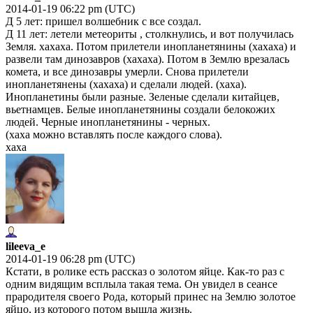
2014-01-19 06:22 pm (UTC)
Д 5 лет: пришел волшебник с все создал.
Д 11 лет: летели метеориты , столкнулись, и вот получилась
Земля. хахаха. Потом прилетели инопланетянины (хахаха) и
развели там динозавров (хахаха). Потом в Землю врезалась
комета, и все динозавры умерли. Снова прилетели
инопланетянены (хахаха) и сделали людей. (хаха).
Инопланетины были разные. Зеленые сделали китайцев,
вьетнамцев. Белые инопланетянины создали белокожих
людей. Черные инопланетянины - черных.
(хаха можно вставлять после каждого слова).
хаха
lileeva_e
2014-01-19 06:28 pm (UTC)
Кстати, в ролике есть рассказ о золотом яйце. Как-то раз с
одним видящим всплыла такая тема. Он увидел в сеансе
прародителя своего Рода, который принес на Землю золотое
яйцо, из которого потом вышла жизнь.