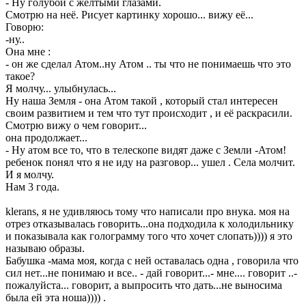
- Ну голубой с желтыми глазами.
Смотрю на неё. Рисует картинку хорошо... вижу её...
Говорю:
-ну..
Она мне :
- он же сделал Атом..ну Атом .. ты что не понимаешь что это
такое?
Я молчу... улыбнулась...
Ну наша Земля - она Атом такой , который стал интересен
своим развитием и тем что тут происходит , и её раскрасили.
Смотрю вижу о чем говорит...
она продолжает...
- Ну атом все то, что в телескопе видят даже с Земли -Атом!
ребенок понял что я не иду на разговор... ушел . Села молчит.
И я молчу.
Нам 3 года.
klerans, я не удивляюсь тому что написали про внука. моя на
отрез отказывалась говорить...она подходила к холодильнику
и показывала как голограмму того что хочет слопать)))) я это
называю образы.
Бабушка -мама моя, когда с ней оставалась одна , говорила что
сил нет...не понимаю и все.. - дай говорит...- мне.... говорит ..-
пожалуйста... говорит, а выпросить что дать...не выносима
была ей эта ноша)))) .