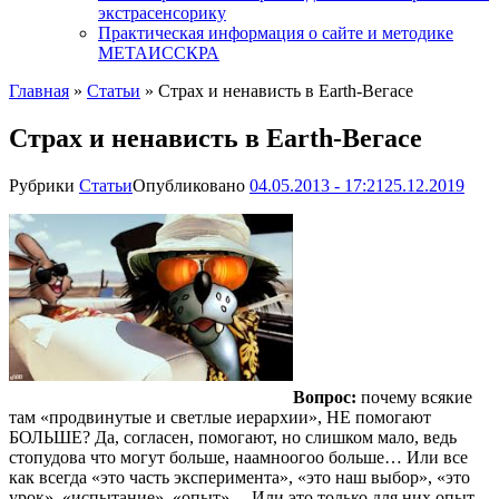
экстрасенсорику
Практическая информация о сайте и методике
МЕТАИССКРА
Главная
»
Статьи
»
Страх и ненависть в Earth-Вегасе
Страх и ненависть в Earth-Вегасе
Рубрики
Статьи
Опубликовано
04.05.2013 - 17:21
25.12.2019
Вопрос:
почему всякие
там «продвинутые и светлые иерархии», НЕ помогают
БОЛЬШЕ? Да, согласен, помогают, но слишком мало, ведь
стопудова что могут больше, наамноогоо больше… Или все
как всегда «это часть эксперимента», «это наш выбор», «это
урок», «испытание», «опыт»… Или это только для них опыт,