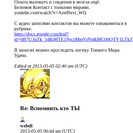
Опыта маловато и совдепия в мозгах ещё.
Белимов Контакт с тонкими мирами.
youtube.com/watch?v=AznI9xvi_WQ
С аудио записями контактов вы можете ознакомиться в
рубрике.
https://docs.google.com/leaf?
id=0B7U3qTk_54RiMTE1NjczMmYtNjdkMC00OTY1LTk
В записях можно проследить логику Тонкого Мира.
Удачи.
Edited at
2013-05-05 02:40 am (UTC)
Re: Вспомнить кто ТЫ
webdi
2013-05-05 06:44 am (UTC)