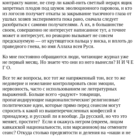
контракту манне, не спер ли какой-нить светлый иерарх ящик
запретных плодов под шумок эволюционного паровоза, и кто
из логосов получает откаты за закрывание тысячного глаза от
ушлых хозяев эксперимента пока рано, сначала следует
разобраться с самими получателями. А их, в большинстве
своем, совершенно не интересует написанное тут, а точнее
может и интересует, но реакцию вызывает не совсем
предсказуемую — от крутящегося пальца у виска, и вплоть до
праведного гнева, во имя Аллаха всея Руси.
Ко мне постоянно обращаются люди, читающие журнал уже
не первый месяц. Но знаете что они из него вынесли? Н И Ч Е
Г О.
Все те же вопросы, все тот же напряженный тон, все то же
недоверие и нежелание контролировать свои эмоции,
нервозность, часто с использованием не литературных
выражений. Больше всего «радуют» товарищи,
пропагандирующие националистические/ религиозные/
политические идеи, которые прямо перед сеансом могут
спросить к какой из вышеперечисленных конфессий я
принадлежу, и русский ли я вообще. Да русский, но что это
меняет, простите? Если я окажусь негром (евреем, лицом
кавказской национальности, или марсанином) вы отмените
сеанс? Откуда столько предвзятости и деления на «наши и не