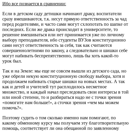
Ибо все познается в сравнении:
Если в детском саду детишки начинают драку, воспитатели
сразу вмешиваются, т.к. несут прямую ответственность за чад
перед родителями, и часто сами могут схлопотать по шапке от
последних. Если же драка происходит в университете, то
решение вмешиваться или нет принимается уже по личному
выбору преподавателя, ибо студенты ВУЗов конституционно
сами несут ответственность за себя, так как считаются
совершеннолетними по закону, а следовательно и шишки себе
могут набивать беспрепятственно, лишь бы хоть какой-то
урок был.
Так и на Земле: мы еще не совсем вышли из детского сада, но
уже обрели некую конституционную свободу выбора, хотя и
продолжаем набивать старые шишки на новых местах. А так
как и детей и учителей тут расплодилось несметное
множество, и каждый начал преследовать свои интересы в той
или иной степени, то и разбираться надо не с точки зрения
«помогите нам больше!», а сточки зрения «чем мы можем
помочь?».
Поэтому судить о том сколько именно нам помогают, по
какому обменному курсу мы получаем эту благотворительную
помощь, соответствует ли она обещанной по заявленному