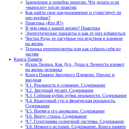
Заземление и перебор энергии. Что делать если
«выносит» после практик
Как найти свое предназначение и существует ли
оно вообще?
Практика «Кто Я?»
В чем смысл вашей жизни? Практика
Энергетические паразиты и как от них избавиться
Чистка Рода, ее пагубные последствия и влияние
на жизнь
Техника перепросмотра или как собрать себя по
частям
Книга Памяти
Искра Творца. Как Дух, Душа и Личность влияют
на жизнь человека
Книга Памяти Звездного Племени. Пролог и
вводная
Ч.1. Реальность и сознание. Содержание
Ч.2. Звездный десант. Содержание
Ч.3. Собирая кубик рубик реальности. Содержание
Ч.4. Квантовый суп и физическая реальность.
Содержание
Ч.5. Время и его аномалии. Содержание
Ч.6. Вирус страха. Содержание
Ч.7. Голограмма солнечной системы. Содержание
Ч.8. Немного истории. Содержание. Книга памяти