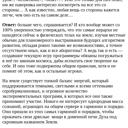
им же наверняка интересно посмотреть на все это со
стороны… А как известно, любая вещь со стороны кажется
легче, чем оно есть на самом деле…
Ответ:
больше чего, спрашивается? И кто вообще может со
100% уверенностью утверждать, что эти самые иерархи не
находятся сейчас в физических телах на земле, изучая местные
обычаи для планомерного выстраивания будущих алгоритмов
развития, обладая ровно такими же возможностями, а точнее
отсутствием оных, как и все аборигены? А ведь так и есть —
создавшие текущую игру программеры обязаны погружаться
в неё по законам космоса, дабы испытать свое творение на
себе. И они тоже подвержены общим правилам, хотя и не
помнят об этом, как и остальные игроки.
На земле существует тонкий баланс энергий, который
поддерживается темными, светлыми и всеми оттенками
серобурмалиновых, и огромное количество
экспериментальных программ, в которых все они также
принимают участие. Никого не интересует однородная масса
сознаний, играющих на общем сервере в гармонии и порядке.
Они пришли из этих самых гармоний и порядков, чтобы
прокачать свои дряхлые мощи в доменной печи Духа под
скромным названием Земля.