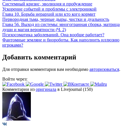
Системный кризис, эволюция и пробуждение
Ускорение событий и проблемы с электроникой
Глава 10. Борьба иерархий или кто кого кормит
Первородная тьма, черные дыры, чистки и дуальность
Глава 56. Выход из системы: многогранная сборка, матрица
души и магия вероятности (Ч. 2)
Психосоматика заболеваний. Она вообще работает?
Фантомные земляне и биороботы. Как наполнить иллюзию
игроками?
Добавить комментарий
Для отправки комментария вам необходимо
авторизоваться
.
Войти через:
Комментарии из
оригинала
в Livejournal (150)