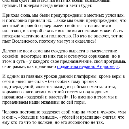
система будет пытаться изгнать их всеми возможными
путями. Пионерам всегда везло и везти будет.
Приходя сюда, мы были предупреждены о местных условиях,
и поголовно приняли их. Также мы были предупреждены, что
местный игровой сервер имеет свойства затягивания в
иллюзию, в которой связь с высшими аспектами может быть
потеряна частично или полностью. Но кто не рискует, тот не
пьет Вселенского, поэтому мы тут и оказались!
Далеко не всем семенам суждено вырасти в тысячелетние
секвойи, некоторые из них так и останутся сорняками, но в
этом и суть – у каждого свое предназначение, своя программа,
свои рамки, как правильно
подметила недавно Андромеда
.
И одним из главных уроков данной платформы, кроме веры в
себя и «высшие силы» без особых тому прямых
подтверждений, является выход из рабского менталитета,
кормящего алгоритмы местной системы под кодовым
названием «разделяй и властвуй». Но именно в этом мы и
проваливаем наши экзамены до сей поры.
Человек постоянно разделяет свой мир на «мое и чужое», «мы
и они», «больше и меньше», «убогей и красивше» считая, что
ему кто-то что-то должен, но это абсолютно не так.