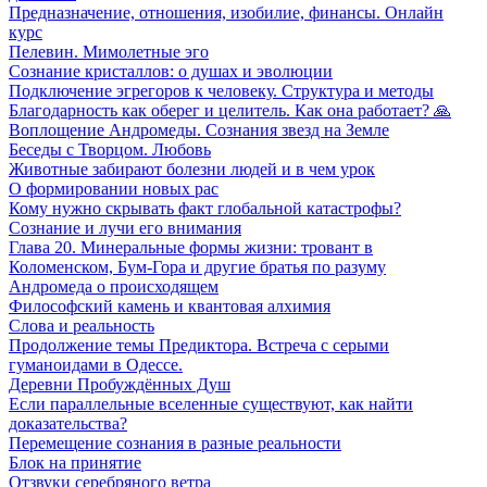
Предназначение, отношения, изобилие, финансы. Онлайн
курс
Пелевин. Мимолетные эго
Сознание кристаллов: о душах и эволюции
Подключение эгрегоров к человеку. Структура и методы
Благодарность как оберег и целитель. Как она работает? 🙏
Воплощение Андромеды. Сознания звезд на Земле
Беседы с Творцом. Любовь
Животные забирают болезни людей и в чем урок
О формировании новых рас
Кому нужно скрывать факт глобальной катастрофы?
Сознание и лучи его внимания
Глава 20. Минеральные формы жизни: тровант в
Коломенском, Бум-Гора и другие братья по разуму
Андромеда о происходящем
Философский камень и квантовая алхимия
Слова и реальность
Продолжение темы Предиктора. Встреча с серыми
гуманоидами в Одессе.
Деревни Пробуждённых Душ
Если параллельные вселенные существуют, как найти
доказательства?
Перемещение сознания в разные реальности
Блок на принятие
Отзвуки серебряного ветра