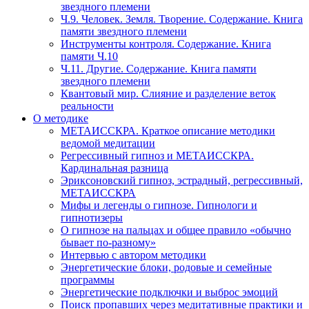
звездного племени
Ч.9. Человек. Земля. Творение. Содержание. Книга
памяти звездного племени
Инструменты контроля. Содержание. Книга
памяти Ч.10
Ч.11. Другие. Содержание. Книга памяти
звездного племени
Квантовый мир. Слияние и разделение веток
реальности
О методике
МЕТАИССКРА. Краткое описание методики
ведомой медитации
Регрессивный гипноз и МЕТАИССКРА.
Кардинальная разница
Эриксоновский гипноз, эстрадный, регрессивный,
МЕТАИССКРА
Мифы и легенды о гипнозе. Гипнологи и
гипнотизеры
О гипнозе на пальцах и общее правило «обычно
бывает по-разному»
Интервью с автором методики
Энергетические блоки, родовые и семейные
программы
Энергетические подключки и выброс эмоций
Поиск пропавших через медитативные практики и