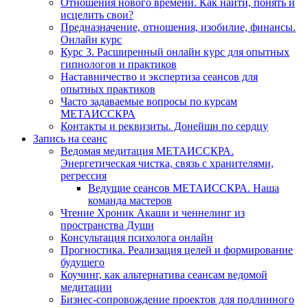
Отношения нового времени. Как найти, понять и
исцелить свои?
Предназначение, отношения, изобилие, финансы.
Онлайн курс
Курс 3. Расширенный онлайн курс для опытных
гипнологов и практиков
Наставничество и экспертиза сеансов для
опытных практиков
Часто задаваемые вопросы по курсам
МЕТАИССКРА
Контакты и реквизиты. Донейшн по сердцу
Запись на сеанс
Ведомая медитация МЕТАИССКРА.
Энергетическая чистка, связь с хранителями,
регрессия
Ведущие сеансов МЕТАИССКРА. Наша
команда мастеров
Чтение Хроник Акаши и ченнелинг из
пространства Души
Консультация психолога онлайн
Прогностика. Реализация целей и формирование
будущего
Коучинг, как альтернатива сеансам ведомой
медитации
Бизнес-сопровождение проектов для подлинного