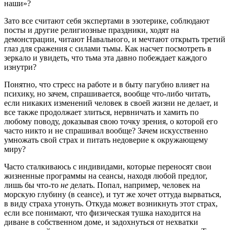
наши»?
Зато все считают себя экспертами в эзотерике, соблюдают
посты и другие религиозные праздники, ходят на
демонстрации, читают Навального, и мечтают открыть третий
глаз для сражения с силами тьмы. Как насчет посмотреть в
зеркало и увидеть, что тьма эта давно побеждает каждого
изнутри?
Понятно, что стресс на работе и в быту пагубно влияет на
психику, но зачем, спрашивается, вообще что-либо читать,
если никаких изменений человек в своей жизни не делает, и
все также продолжает злиться, нервничать и хамить по
любому поводу, доказывая свою точку зрения, о которой его
часто никто и не спрашивал вообще? Зачем искусственно
умножать свой страх и питать недоверие к окружающему
миру?
Часто сталкиваюсь с индивидами, которые переносят свои
жизненные программы на сеансы, находя любой предлог,
лишь бы что-то
не
делать. Попал, например, человек на
морскую глубину (в сеансе), и тут же хочет оттуда вырваться,
в виду страха утонуть. Откуда может возникнуть этот страх,
если все понимают, что физическая тушка находится на
диване в собственном доме, и задохнуться от нехватки