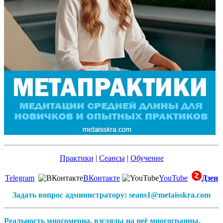
Практики
|
Сеансы
|
Обучение
Telegram
ВКонтакте
YouTube
Дзен
Задать вопрос администратору: seans1@metaisskra.com
Реальность многомерна, взгляды на неё многогранны.