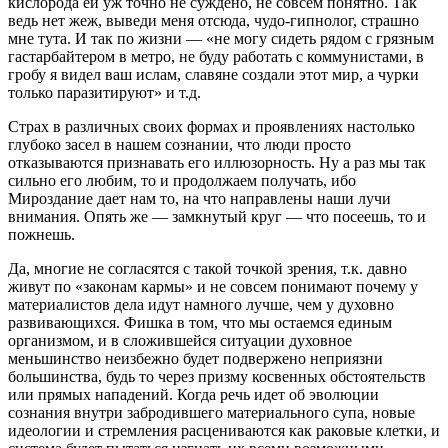
кислорода ей уж точно не суждено, не совсем понятно. Так
ведь нет жеж, выведи меня отсюда, чудо-гипнолог, страшно
мне тута. И так по жизни — «не могу сидеть рядом с грязным
гастарбайтером в метро, не буду работать с коммунистами, в
гробу я видел ваш ислам, славяне создали этот мир, а чурки
только паразитируют» и т.д.
Страх в различных своих формах и проявлениях настолько
глубоко засел в нашем сознании, что люди просто
отказываются признавать его иллюзорность. Ну а раз мы так
сильно его любим, то и продолжаем получать, ибо
Мироздание дает нам то, на что направлены наши лучи
внимания. Опять же — замкнутый круг — что посеешь, то и
пожнешь.
Да, многие не согласятся с такой точкой зрения, т.к. давно
живут по «законам кармы» и не совсем понимают почему у
материалистов дела идут намного лучше, чем у духовно
развивающихся. Фишка в том, что мы остаемся единым
организмом, и в сложившейся ситуации духовное
меньшинство неизбежно будет подвержено неприязни
большинства, будь то через призму косвенных обстоятельств
или прямых нападений. Когда речь идет об эволюции
сознания внутри забродившего материального супа, новые
идеологии и стремления расцениваются как раковые клетки, и