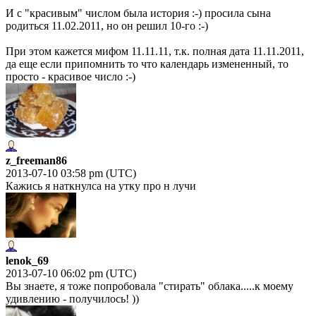
И с "красивым" числом была история :-) просила сына
родиться 11.02.2011, но он решил 10-го :-)
При этом кажется мифом 11.11.11, т.к. полная дата 11.11.2011,
да еще если припомнить то что календарь измененный, то
просто - красивое число :-)
z_freeman86
2013-07-10 03:58 pm (UTC)
Кажись я наткнулса на утку про н лучи
lenok_69
2013-07-10 06:02 pm (UTC)
Вы знаете, я тоже попробовала "стирать" облака.....к моему
удивлению - получилось! ))