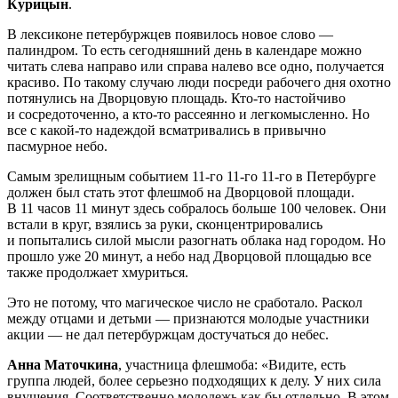
Курицын
.
В лексиконе петербуржцев появилось новое слово —
палиндром. То есть сегодняшний день в календаре можно
читать слева направо или справа налево все одно, получается
красиво. По такому случаю люди посреди рабочего дня охотно
потянулись на Дворцовую площадь. Кто-то настойчиво
и сосредоточенно, а кто-то рассеянно и легкомысленно. Но
все с какой-то надеждой всматривались в привычно
пасмурное небо.
Самым зрелищным событием 11-го 11-го 11-го в Петербурге
должен был стать этот флешмоб на Дворцовой площади.
В 11 часов 11 минут здесь собралось больше 100 человек. Они
встали в круг, взялись за руки, сконцентрировались
и попытались силой мысли разогнать облака над городом. Но
прошло уже 20 минут, а небо над Дворцовой площадью все
также продолжает хмуриться.
Это не потому, что магическое число не сработало. Раскол
между отцами и детьми — признаются молодые участники
акции — не дал петербуржцам достучаться до небес.
Анна Маточкина
, участница флешмоба: «Видите, есть
группа людей, более серьезно подходящих к делу. У них сила
внушения. Соответственно молодежь как бы отдельно. В этом