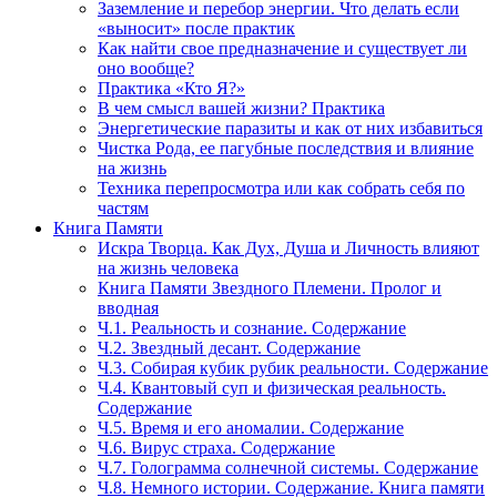
Заземление и перебор энергии. Что делать если
«выносит» после практик
Как найти свое предназначение и существует ли
оно вообще?
Практика «Кто Я?»
В чем смысл вашей жизни? Практика
Энергетические паразиты и как от них избавиться
Чистка Рода, ее пагубные последствия и влияние
на жизнь
Техника перепросмотра или как собрать себя по
частям
Книга Памяти
Искра Творца. Как Дух, Душа и Личность влияют
на жизнь человека
Книга Памяти Звездного Племени. Пролог и
вводная
Ч.1. Реальность и сознание. Содержание
Ч.2. Звездный десант. Содержание
Ч.3. Собирая кубик рубик реальности. Содержание
Ч.4. Квантовый суп и физическая реальность.
Содержание
Ч.5. Время и его аномалии. Содержание
Ч.6. Вирус страха. Содержание
Ч.7. Голограмма солнечной системы. Содержание
Ч.8. Немного истории. Содержание. Книга памяти