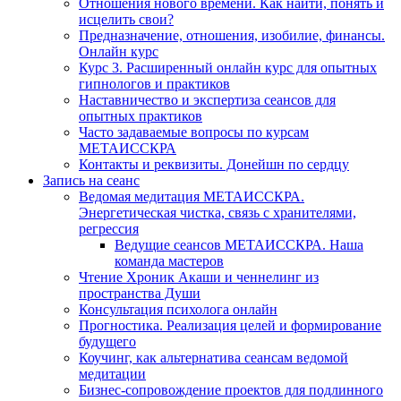
Отношения нового времени. Как найти, понять и
исцелить свои?
Предназначение, отношения, изобилие, финансы.
Онлайн курс
Курс 3. Расширенный онлайн курс для опытных
гипнологов и практиков
Наставничество и экспертиза сеансов для
опытных практиков
Часто задаваемые вопросы по курсам
МЕТАИССКРА
Контакты и реквизиты. Донейшн по сердцу
Запись на сеанс
Ведомая медитация МЕТАИССКРА.
Энергетическая чистка, связь с хранителями,
регрессия
Ведущие сеансов МЕТАИССКРА. Наша
команда мастеров
Чтение Хроник Акаши и ченнелинг из
пространства Души
Консультация психолога онлайн
Прогностика. Реализация целей и формирование
будущего
Коучинг, как альтернатива сеансам ведомой
медитации
Бизнес-сопровождение проектов для подлинного