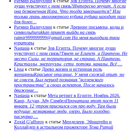
Ратмир Валиуллин
к статье
Зов Египта. Почему многие
души чувствуют с ним связь?
Интересно звучит. А если
она безконечная Игра. Что тогда завершается? Или
только грань многомерного кубика рубика находит пазл
для более…
Ратмир Валиуллин
к статье
Древние письмена, коды и
символы
hurakkan привет выйди на связь
ratmir999999999@gmail.com На меня выходили твои
кураторы
Nastasia
к статье
Зов Египта. Почему многие души
чувствуют с ним связь?
Тянет не Египет, а Пантеон. Не
место Силы, не территория, не страна. А Пантеон.
Кристаллы, энергоузлы, сети, потоки, каналы. Всё,…
Lissa
к статье
Древо жизни и истинная роль
женщины
Красивое описание. У меня схожий опыт, но
не совсем. Был период познания "вселенского
пространства" и своих аспектов. После началось
движение…
Nastasia
к статье
Мета ретрит в Египте. Ноябрь 2026.
Каир, Асуан, Абу Симбел
Прочитала этот пост 11
января. 12 утром приснился сон про воду. Там были
ведущие, незнакомые люди, озеро. Было холодно,
пасмурно,…
Zoxid G'afforov
к статье
Менделеев, Эйнштейн и
Коллайдер в астральном прожекторе
Тема Ритий