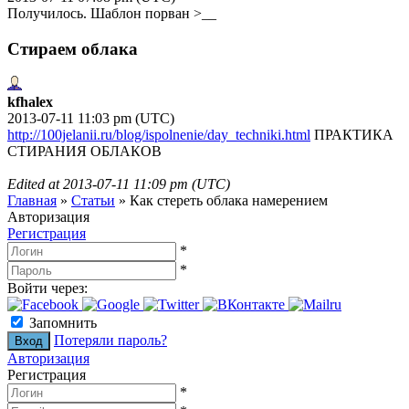
Получилось. Шаблон порван >__
Стираем облака
kfhalex
2013-07-11 11:03 pm (UTC)
http://100jelanii.ru/blog/ispolnenie/day_techniki.html
ПРАКТИКА
СТИРАНИЯ ОБЛАКОВ
Edited at
2013-07-11 11:09 pm (UTC)
Главная
»
Статьи
»
Как стереть облака намерением
Авторизация
Регистрация
*
*
Войти через:
Запомнить
Потеряли пароль?
Авторизация
Регистрация
*