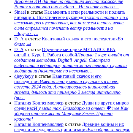
Вскормил ИИ данные по описанию местонахождение
Рития и вот что оно выдало На основе вашего…
Sinael
к статье
Как менять ветки реальности и поднять
вибрации. Практическое руководство
это странно, но я
несколько раз чувствовала, как нам всем и сразу некие
силы стремятся поменять ветку реальности на
_другую_,…
D_A
к статье
Квантовый скачок и его последствия
Во
благо 🙏
D_A
к статье
Обучение методике МЕТАИССКРА
онлайн. Курс 1. Работа с собой
Прошла 1 курс онлайн от
создателя методики Digitall_Angell. Смотрела
видеозаписи вебинаров, читала много текста, слушала
медитации (некоторые по несколько…
djeyykeyy
к статье
Квантовый скачок и его
последствия
Именно это у меня и случилось в июле-
августе 2024 года. Активировалась шишковидная
железа, длилось это примерно 2 месяца интенсивно
(по…
Наталия Коппенмюллер
к статье
Души из других миров
среди нас
И у меня так. Благодарю за ответ 💖✨️🙏 Как
здорово что все мы на Матушке Земле. Просто
красота!
Наталия Коппенмюллер
к статье
Древние войны и их
следы или куда делась цивилизация
Благодарю за ценную