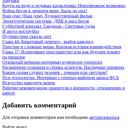
ловушки
Круги на воде и ледовые катаклизмы. Невозможное возможно
Война богов в древнем мире. Была ли она?
Наш очаг (Наш дом). Художественный фильм
Энергетические системы, ДНК и раса богов
Субботний кинозал: Гандахар - Световые годы
И ангел вострубил
Путешествие сквозь свет
Глава 44. Квантовый переход - выбор каждого
Простыe и сложные миры. Краткая история взаимодействия
Глава 37. Всевидящее пространство или как будущее влияет
на прошлое
Открытый вебинар-интервью нумеролог-гипнолог
Расширение сознания и сборка аспектов. Наглядные примеры
Каким силам служит человек - темным или светлым?
Пси-технологии. Интервью с генерал-майором запаса ФСБ
Искусство наводить морок
Рабочие рекомендации хранителя о внешности, отношениях и
работе
Добавить комментарий
Для отправки комментария вам необходимо
авторизоваться
.
Войти через: