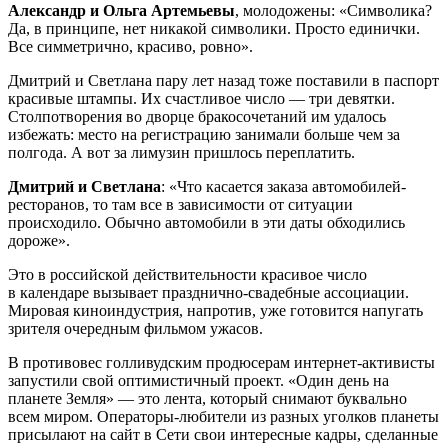
Александр и Ольга Артемьевы
, молодожены: «Символика?
Да, в принципе, нет никакой символики. Просто единички.
Все симметрично, красиво, ровно».
Дмитрий и Светлана пару лет назад тоже поставили в паспорт
красивые штампы. Их счастливое число — три девятки.
Столпотворения во дворце бракосочетаний им удалось
избежать: место на регистрацию занимали больше чем за
полгода. А вот за лимузин пришлось переплатить.
Дмитрий и Светлана
: «Что касается заказа автомобилей-
ресторанов, то там все в зависимости от ситуации
происходило. Обычно автомобили в эти даты обходились
дороже».
Это в российской действительности красивое число
в календаре вызывает празднично-свадебные ассоциации.
Мировая киноиндустрия, напротив, уже готовится напугать
зрителя очередным фильмом ужасов.
В противовес голливудским продюсерам интернет-активисты
запустили свой оптимистичный проект. «Один день на
планете Земля» — это лента, который снимают буквально
всем миром. Операторы-любители из разных уголков планеты
присылают на сайт в Сети свои интересные кадры, сделанные