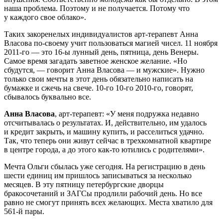
наша проблема. Поэтому и не получается. Потому что
у каждого свое облако».
Таких закоренелых индивидуалистов арт-терапевт Анна
Власова по-своему учит пользоваться магией чисел. 11 ноября
2011-го — это 16-ы лунный день, пятница, день Венеры.
Самое время загадать заветное женское желание. «Но
сбудутся, — говорит Анна Власова — и мужские». Нужно
только свои мечты в этот день обязательно написать на
бумажке и сжечь на свече. 10-го 10-го 2010-го, говорят,
сбывалось буквально все.
Анна Власова
, арт-терапевт: «У меня подружка недавно
отсчитывалась о результатах. И, действительно, им удалось
и кредит закрыть, и машину купить, и расселиться удачно.
Так, что теперь они живут сейчас в трехкомнатной квартире
в центре города, а до этого как-то ютились с родителями».
Мечта Ольги сбылась уже сегодня. На регистрацию в день
шести единиц им пришлось записываться за несколько
месяцев. В эту пятницу петербургские дворцы
бракосочетаний и ЗАГСы продлили рабочий день. Но все
равно не смогут принять всех желающих. Места хватило для
561-й пары.