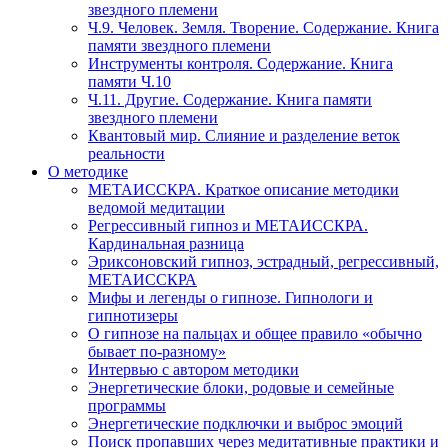
звездного племени
Ч.9. Человек. Земля. Творение. Содержание. Книга
памяти звездного племени
Инструменты контроля. Содержание. Книга
памяти Ч.10
Ч.11. Другие. Содержание. Книга памяти
звездного племени
Квантовый мир. Слияние и разделение веток
реальности
О методике
МЕТАИССКРА. Краткое описание методики
ведомой медитации
Регрессивный гипноз и МЕТАИССКРА.
Кардинальная разница
Эриксоновский гипноз, эстрадный, регрессивный,
МЕТАИССКРА
Мифы и легенды о гипнозе. Гипнологи и
гипнотизеры
О гипнозе на пальцах и общее правило «обычно
бывает по-разному»
Интервью с автором методики
Энергетические блоки, родовые и семейные
программы
Энергетические подключки и выброс эмоций
Поиск пропавших через медитативные практики и