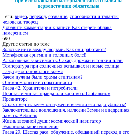
При использовании материалов сайта ссылка на
первоисточник обязательна
Теги:
видео
,
переход
,
сознание
,
способности и таланты
человека
,
творец
Добавить комментарий
к записи Как стереть облака
намерением
690
Другие статьи по теме
Золотые нити между людьми. Как они работают?
Метафизика аритмии и головных болей
Алкогольная зависимость. Сахар, дрожжи и тонкий план
Температура при солнечных вспышках и новые солнца
Там, где остановилось время
Зачем нужны были храмы египтянам?
О земном опыте и событийности
Глава 42. Хранители и потребители
Простая и чистая правда или коротко о Глобальном
Предикторе
Страх смерти: зачем он нужен и всем ли его надо убирать?
Заключительные воплощения, иллюзии Земли и внедренная
память. Вебинар
Жизнь звездной души: космический навигатор
Эмоциональное очищение
Глава 29. Шестая раса, обнуление, обещанный переход и его